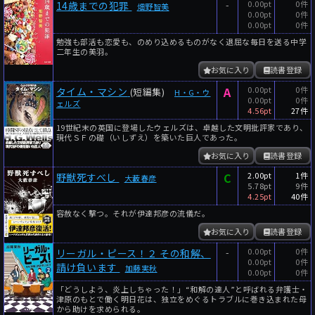
-
0.00pt
0件
14歳までの犯罪
畑野智美
0.00pt
0件
0.00pt
0件
勉強も部活も恋愛も、のめり込めるものがなく退屈な毎日を送る中学
二年生の美羽。
お気に入り
読書登録
A
0.00pt
0件
タイム・マシン
(短編集)
H・G・ウ
0.00pt
0件
ェルズ
4.56pt
27件
19世紀末の英国に登場したウェルズは、卓越した文明批評家であり、
現代ＳＦの礎（いしずえ）を築いた巨人であった。
お気に入り
読書登録
C
2.00pt
1件
野獣死すべし
大藪春彦
5.78pt
9件
4.25pt
40件
容赦なく撃つ。それが伊達邦彦の流儀だ。
お気に入り
読書登録
-
0.00pt
0件
リーガル・ピース！２ その和解、
0.00pt
0件
請け負います
加藤実秋
0.00pt
0件
「どうしよう、炎上しちゃった！」“和解の達人”と呼ばれる弁護士・
津原のもとで働く明日花は、独立をめぐるトラブルに巻き込まれた母
から助けを求められる。