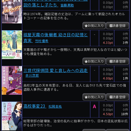
0.00pt
0件
説の落とし子たち
皆藤黒助
0.00pt
0件
時は1974年。雑誌記者の丈治は、ブームに乗って新設されたオカル
トコーナーの記事を任される。
お気に入り
読書登録
-
0.00pt
0件
祓屋天霧の後継者 幼き日の記憶と
0.00pt
0件
真実
竹村優希
4.33pt
3件
天霧屋のボヤ騒ぎから一夜明け、天馬は真琴が犯人なのではと疑いつ
つも捜査を始める。
お気に入り
読書登録
-
0.00pt
0件
三世代探偵団 愛と哀しみへの逃走
0.00pt
0件
赤川次郎
4.00pt
1件
高校2年生の天本有里は、ある日、友人と出かけた先で宝石店での強
盗殺人事件に遭遇する。
お気に入り
読書登録
A
0.00pt
0件
高校事変23
松岡圭祐
0.00pt
0件
4.50pt
18件
総理官邸の破壊後、治安の乱れに拍車がかかり、日本の混乱状態は広
がるばかりだった。