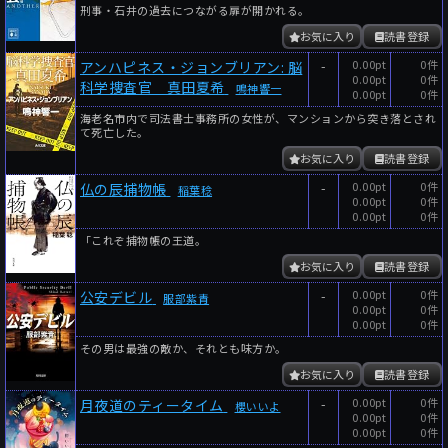
刑事・石井の過去につながる扉が開かれる。
年
月
お気に入り
読書登録
～
-
0.00pt
0件
アンハピネス・ジョンブリアン: 脳
年
月
0.00pt
0件
科学捜査官 真田夏希
鳴神響一
0.00pt
0件
細かく検索
海老名市内で司法書士事務所の女性が、マンションから突き落とされ
て死亡した。
絞り込みリセット
お気に入り
読書登録
-
0.00pt
0件
仏の辰捕物帳
稲葉稔
0.00pt
0件
0.00pt
0件
「これぞ捕物帳の王道。
お気に入り
読書登録
-
0.00pt
0件
公安デビル
服部紫青
0.00pt
0件
0.00pt
0件
その男は最強の敵か、それとも味方か。
お気に入り
読書登録
-
0.00pt
0件
月夜道のティータイム
櫻いいよ
0.00pt
0件
0.00pt
0件