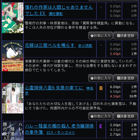
-
0.00pt
0件
憧れの作家は人間じゃありません
0.00pt
0件
でした EX
澤村御影
0.00pt
0件
警視庁の刑事・林原夏樹は、突如「異質事件捜査係」に異動になる。
そこは人外の存在が関わる事件を捜査する係。
お気に入り
読書登録
-
0.00pt
0件
花嫁は三度ベルを鳴らす
赤川次郎
0.00pt
0件
5.00pt
1件
実業家の片瀬耕一は妻の靖代とその妹の早紀と東欧を旅していたが、
その途中、靖代が体調を崩し、充分な治療をする間もないままわずか
数日で亡くなってしまう。
お気に入り
読書登録
B
6.00pt
1件
心霊探偵八雲6 失意の果てに
神永
6.56pt
9件
学
4.56pt
36件
「あなたたちの大切な人を殺してあげる」囚われの七瀬美雪は、不敵
にそう告げた。拘置所内からの不可能犯罪予告。
お気に入り
読書登録
E
3.00pt
2件
ハレー彗星の館の殺人 老令嬢探偵
4.33pt
3件
の事件簿
ロス・モンゴメリ
2.75pt
8件