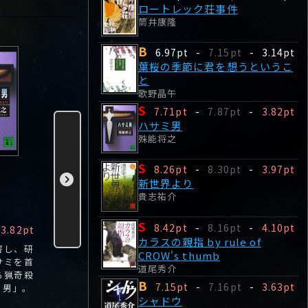
ロートレック荘事件
筒井康隆
B
6.97pt
-
7.15pt
-
3.14pt
葉桜の季節に君を想うというこ
と
歌野晶午
S
7.71pt
-
7.87pt
-
3.82pt
ハサミ男
殊能将之
S
新世界より
カラスの親指 by
シャドウ
8.26pt
-
8.30pt
-
3.97pt
貴志祐介
rule of CROW's
道尾秀介
新世界より
thumb
貴志祐介
道尾秀介
S
S
S
B
8.42pt
-
8.16pt
-
4.10pt
3.82pt
8.26pt
-
3.97pt
8.42pt
-
4.10pt
7.15pt
カラスの親指 by rule of
害し、研
1000年後の日本。
人生に敗れ、詐欺を
人は、死ん
CROW's thumb
サミを首
豊かな自然に抱かれ
生業として生きる中
なるの?―
道尾秀介
る猟奇殺
た集落、神栖66町に
年二人組。ある日、
って、それ
B
7.15pt
-
7.16pt
-
3.63pt
ミ男」。
は純粋無垢な子ども
彼らの生活に一人の
―。その会
シャドウ
たちの歓声が響く。
少女が舞い込む。
年後、凰介