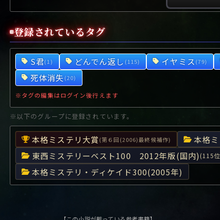
や行
や
ヤ行
ゆ
ヤ
よ
ユ
ヨ
ら行
ら
り
ラ行
る
ラ
れ
リ
ろ
ル
レ
ロ
登録されているタグ
わ行
わ
ワ行
ワ
S君
どんでん返し
イヤミス
(1)
(115)
(79)
死体消失
(20)
※タグの編集はログイン後行えます
※以下のグループに登録されています。
本格ミステリ大賞
本格ミ
(第６回(2006)最終候補作)
東西ミステリーベスト100 2012年版(国内)
(115位
本格ミステリ・ディケイド300(2005年)
【この小説が載っている参考書籍】