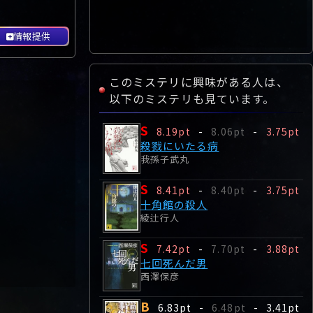
情報提供
このミステリに興味がある人は、
以下のミステリも見ています。
S
8.19pt
-
8.06pt
-
3.75pt
殺戮にいたる病
我孫子武丸
S
8.41pt
-
8.40pt
-
3.75pt
十角館の殺人
綾辻行人
S
7.42pt
-
7.70pt
-
3.88pt
七回死んだ男
西澤保彦
B
6.83pt
-
6.48pt
-
3.41pt