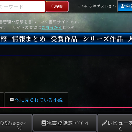
ーワード
会
こんにちはゲストさん
検索
読書管理や感想を書いていく書評サイトです。
ぞ。 サイトの要望は
こちらから
どうぞ。
情報
情報まとめ
受賞作品
シリーズ作品
情報
新刊
高評価
8月)発売
7月)発売
(6月)発売
『本格ミステリベスト』2026年版
『本格ミステリベスト』(海外)
『このミステリーがすごい!』2026年版
『このミステリーがすごい!』(海外)
『ミステリが読みたい!』2026年版
『ミステリが読みたい!』(海外)
『週刊文春ミステリーベスト10』2025年版
『週刊文春ミステリーベスト10』(海外)
本格ミステリ・エターナル300
本格ミステリ・ディケイド300
本格ミステリ・クロニクル300
ミステリー・リーグ
東西ミステリーベスト100 2012年版(国内)
東西ミステリーベスト100 2012年版(海外)
日本推理作家協会賞
本格ミステリ大賞
鮎川哲也賞
横溝正史ミステリ大賞
江戸川乱歩賞
メフィスト賞
『このミステリーがすごい!』大賞
アンソニー賞(長編賞)
エドガー賞(MWA賞)
ゴールド・ダガー賞(CWA賞)
バリー賞(長編賞)
ガラスの鍵賞
その他をもっとみる
その他をもっとみる
他に見られている小説
り登
読書登録
レビュー
(要ログイン)
(要ログイ
く
ン)