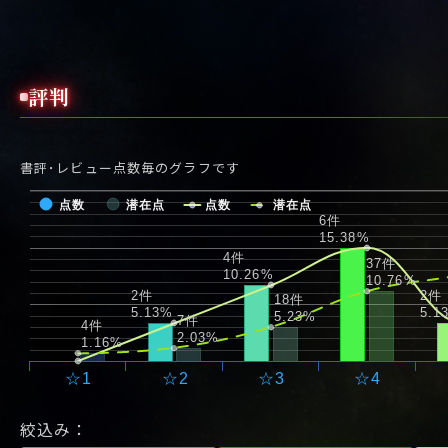
出現した。
評判
書評･レビュー点数毎のグラフです
点数
潜在点
点数
潜在点
6件
15.38%
4件
37件
10.26%
10.76%
2件
2件
18件
5.13%
5.1
5.23%
7件
4件
2.03%
1.16%
☆1
☆2
☆3
☆4
絞込み：