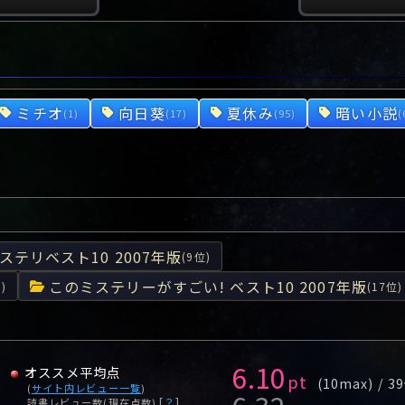
ミチオ
向日葵
夏休み
暗い小説
(1)
(17)
(95)
(
ステリベスト10 2007年版
(9位)
このミステリーがすごい! ベスト10 2007年版
)
(17位)
6.10
オススメ平均点
pt
(10max) / 3
(
サイト内レビュー一覧
)
[
？
]
読書レビュー数(現在点数)