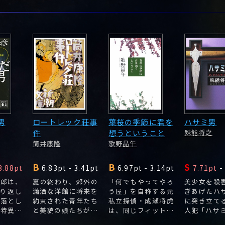
男
ロートレック荘事
葉桜の季節に君を
ハサミ男
件
想うということ
殊能将之
筒井康隆
歌野晶午
B
B
S
3.88pt
6.83pt
-
3.41pt
6.97pt
-
3.14pt
7.71pt
-
太郎は、
夏の終わり、郊外の
「何でもやってやろ
美少女を殺
繰り返し
瀟洒な洋館に将来を
う屋」を自称する元
ぎあげたハ
復落とし
約束された青年たち
私立探偵・成瀬将虎
に突き立て
る特異体
と美貌の娘たちが集
は、同じフィットネ
人犯「ハサ
まった。
スクラブに通う愛子