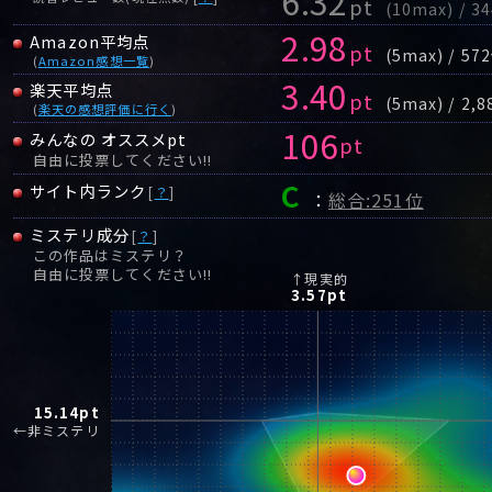
6.32
pt
(10max) / 3
2.98
Amazon平均点
pt
(5max) / 57
(
Amazon感想一覧
)
3.40
楽天平均点
pt
(5max) / 2,
(
楽天の感想評価に行く
)
106
みんなの オススメpt
pt
自由に投票してください!!
C
サイト内ランク
[
？
]
：
総合:251位
ミステリ成分
[
？
]
この作品はミステリ？
自由に投票してください!!
↑現実的
3.57
pt
15.14
pt
←非ミステリ