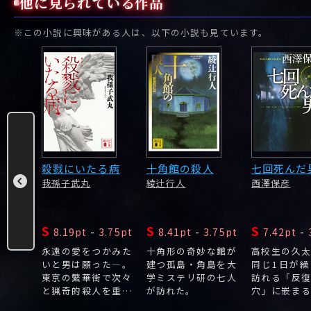
他に見られている作品
※この小説に興味がある人は、以下の小説も見ています。
のコイ
殺戮にいたる病
十角館の殺人
七回死んだ
我孫子武丸
綾辻行人
西澤保彦
S
S
S
.86pt
8.19pt
-
3.75pt
8.41pt
-
3.75pt
7.42pt
-
たアパ
永遠の愛をつかみた
十角形の奇妙な館が
高校生の久
ったの
いと男は願った―。
建つ孤島・角島を大
同じ1日が
た印象
東京の繁華街で次々
学ミステリ研の七人
訪れる「反
。
と猟奇的殺人を重ね
が訪れた。
穴」に嵌ま
るサイコ・キラーが
質を持つ。