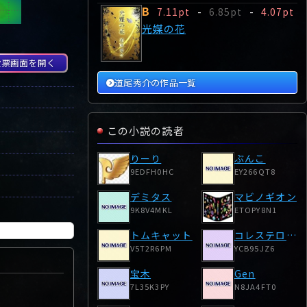
B
7.11pt
-
6.85pt
-
4.07pt
光媒の花
投票画面を開く
道尾秀介の作品一覧
この小説の読者
りーり
ぶんこ
9EDFH0HC
EY266QT8
デミタス
マビノギオン
9K8V4MKL
ETOPY8N1
トムキャット
コレステロール
V5T2R6PM
YCB95JZ6
宝木
Gen
7L35K3PY
N8JA4FT0