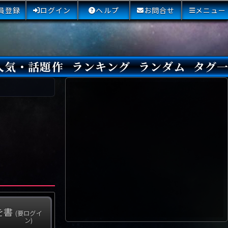
員登録
ログイン
ヘルプ
お問合せ
メニュー
人気・話題作
ランキング
ランダム
タグ
本日
3日間
今週
今月
最近閲覧された小説
国内総合ランキング
海外総合ランキング
Amazon国内作品高評価
Amazon海外作品高評価
国内作品高評価
海外作品高評価
閲覧回数
オススメ投票回数
読書した人が多い小説
サイトランク
Sランク
Aランク
Bランク
Cランク
Dランク
Eランク
Fランク
初心者におすすめ
クローズド・サー
本格ミステリ
青春ミステリ
学園ミステリ
日常の謎
SFミステリ
倒叙ミステリ
警察小説
映画化
ドラマ化
その他をもっとみ
を書
(要ログイ
ン)