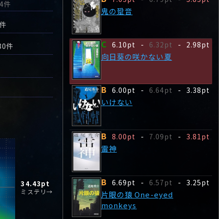
44件
鬼の跫音
2件
C
6.10pt
-
6.32pt
-
2.98pt
880件
向日葵の咲かない夏
B
6.00pt
-
6.64pt
-
3.38pt
いけない
B
8.00pt
-
7.09pt
-
3.81pt
雷神
B
6.69pt
-
6.57pt
-
3.25pt
34.43
pt
ミステリ→
片眼の猿 One-eyed
monkeys