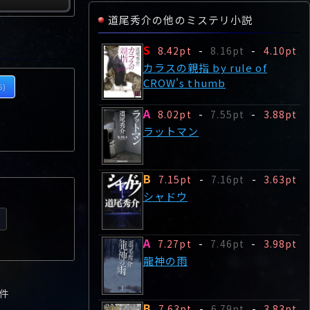
道尾秀介の他のミステリ小説
S
8.42pt
-
8.16pt
-
4.10pt
カラスの親指 by rule of
CROW's thumb
6)
A
8.02pt
-
7.55pt
-
3.88pt
ラットマン
B
7.15pt
-
7.16pt
-
3.63pt
シャドウ
A
7.27pt
-
7.46pt
-
3.98pt
龍神の雨
9件
B
7.63pt
-
6.79pt
-
3.83pt