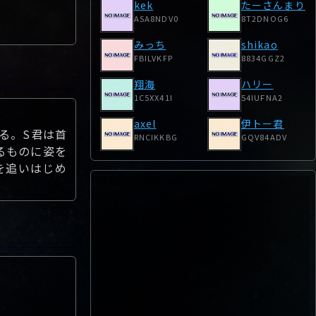
kek
たーさんまり
ASA8NDV0
8T2DNOG6
みっち
shikao
FBILVKFP
8834GGZ2
翔海
ハリー
1C5XX41I
54IUFNA2
axel
伊トー君
る。S君は首
RNCIKKBG
GQV84ADV
るものに姿を
を追いはじめ