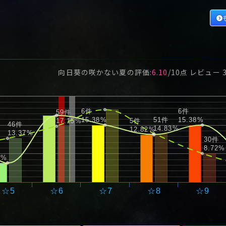
から悪質な霊感商法
の調査を依頼され
た。
向日葵の咲かない夏
の評価:
6.10
/
10
点 レビュー
6件
6件
59件
15.38%
51件
15.38%
17.15%
5件
46件
14.83%
12.82%
13.37%
30件
8.72%
3%
☆5
☆6
☆7
☆8
☆9