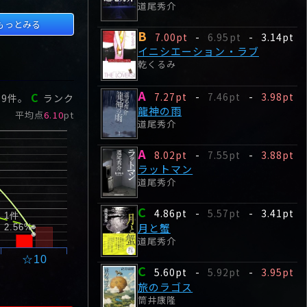
死した。
道尾秀介
もっとみる
B
7.00pt
-
6.95pt
-
3.14pt
イニシエーション・ラブ
乾くるみ
A
C
7.27pt
-
7.46pt
-
3.98pt
39
件。
ランク
龍神の雨
平均点
6.10
pt
道尾秀介
A
8.02pt
-
7.55pt
-
3.88pt
ラットマン
道尾秀介
C
4.86pt
-
5.57pt
-
3.41pt
1件
月と蟹
2.56%
道尾秀介
☆10
C
5.60pt
-
5.92pt
-
3.95pt
旅のラゴス
筒井康隆