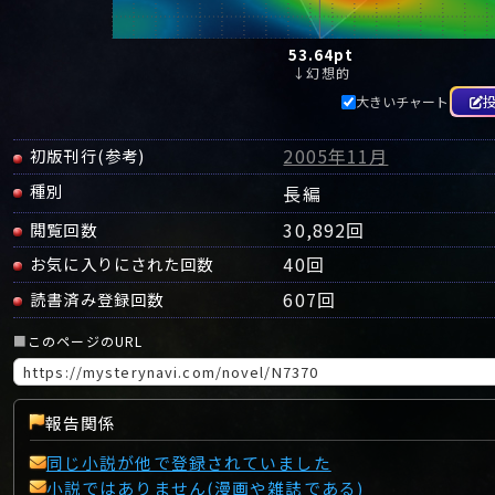
53.64
pt
↓幻想的
大きいチャート
2005年11月
初版刊行(参考)
種別
長編
30,892回
閲覧回数
40
回
お気に入りにされた回数
607
回
読書済み登録回数
■
このページのURL
報告関係
同じ小説が他で登録されていました
小説ではありません(漫画や雑誌である)