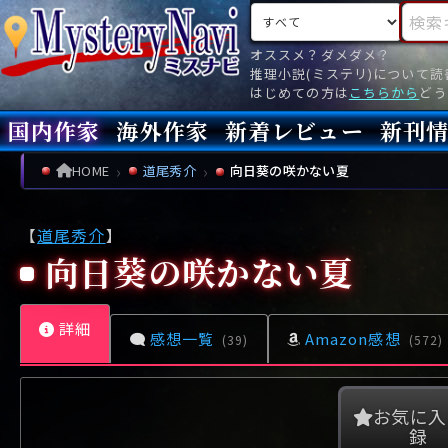
検索対象
検索キ
オススメ？ダメダメ？
推理小説(ミステリ)について
はじめての方は
こちらから
どう
国内作家
海外作家
新着レビュー
新刊
新刊
文庫
新刊
今月(
先月(
先々月
あ行
あ
い
ア行
う
ア
え
イ
お
ウ
エ
オ
HOME
道尾秀介
向日葵の咲かない夏
か行
か
き
カ行
く
カ
け
キ
こ
ク
ケ
コ
【
道尾秀介
】
さ行
さ
し
サ行
す
サ
せ
シ
そ
ス
セ
ソ
向日葵の咲かない夏
た行
た
ち
タ行
つ
タ
て
チ
と
ツ
テ
ト
詳細
な行
な
に
ナ行
ぬ
ナ
ね
ニ
の
ヌ
ネ
ノ
感想一覧
Amazon感想
(39)
(572)
は行
は
ひ
ハ行
ふ
ハ
へ
ヒ
ほ
フ
ヘ
ホ
ま行
ま
み
マ行
む
マ
め
ミ
も
ム
メ
モ
お気に入
録