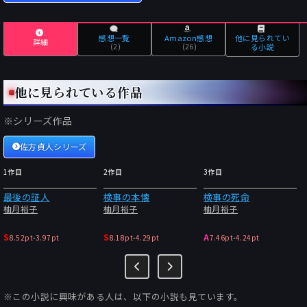
感想一覧
Amazon感想
他に見られてい
詳細
(2)
(26)
る小説
他に見られている作品
※シリーズ作品
佐方貞人シリーズ
1作目
2作目
3作目
最後の証人
検事の本懐
検事の死命
柚月裕子
柚月裕子
柚月裕子
S
S
A
8.52pt
-
3.97pt
8.18pt
-
4.29pt
7.46pt
-
4.24pt
※この小説に興味がある人は、以下の小説も見ています。