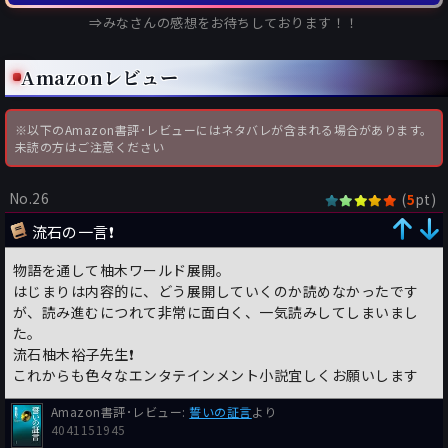
⇒みなさんの感想をお待ちしております！！
Amazonレビュー
※以下のAmazon書評･レビューにはネタバレが含まれる場合があります。
未読の方はご注意ください
No.26
(
pt)
5
流石の一言❗️
物語を通して柚木ワールド展開。
はじまりは内容的に、どう展開していくのか読めなかったです
が、読み進むにつれて非常に面白く、一気読みしてしまいまし
た。
流石柚木裕子先生❗️
これからも色々なエンタテインメント小説宜しくお願いします
Amazon書評･レビュー:
誓いの証言
より
4041151945