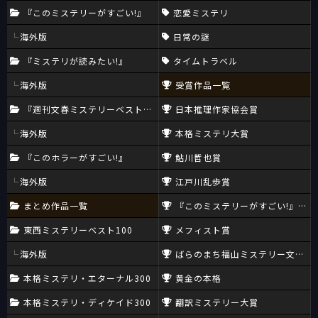
『このミステリーがすごい!』
恋愛ミステリ
海外版
日常の謎
『ミステリが読みたい!』
タイムトラベル
海外版
受賞作品一覧
『週刊文春ミステリーベスト10』
日本推理作家協会賞
海外版
本格ミステリ大賞
『このホラーがすごい!』
鮎川哲也賞
海外版
江戸川乱歩賞
まとめ作品一覧
『このミステリーがすごい!』大賞
東西ミステリーベスト100
メフィスト賞
海外版
ばらのまち福山ミステリー文学新
本格ミステリ・エターナル300
黄金の本格
本格ミステリ・ディケイド300
翻訳ミステリー大賞