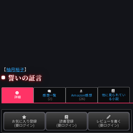
【
柚月裕子
】
誓いの証言
他に見られてい
感想一覧
Amazon感想
詳細
る小説
(2)
(26)
お気に入り登録
読書登録
レビューを書く
(要ログイン)
(要ログイン)
(要ログイン)