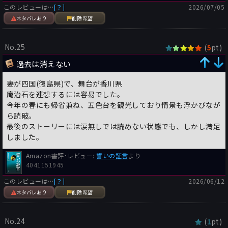
このレビューは…
[？]
2026/07/05
ネタバレあり
削除希望
No.25
(
pt)
5
過去は消えない
妻が四国(徳島県)で、舞台が香川県
庵治石を連想するには容易でした。
今年の春にも帰省兼ね、五色台を観光しており情景も浮かびなが
ら読破。
最後のストーリーには涙無しでは読めない状態でも、しかし満足
しました。
Amazon書評･レビュー:
誓いの証言
より
4041151945
このレビューは…
[？]
2026/06/12
ネタバレあり
削除希望
No.24
(
pt)
1