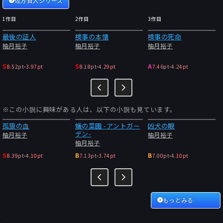
佐方貞人シリーズ
1作目
2作目
3作目
最後の証人
検事の本懐
検事の死命
柚月裕子
柚月裕子
柚月裕子
S
S
A
8.52pt
-
3.97pt
8.18pt
-
4.29pt
7.46pt
-
4.24pt
※この小説に興味がある人は、以下の小説も見ています。
孤狼の血
蟻の菜園 -アントガー
凶犬の眼
デン-
柚月裕子
柚月裕子
柚月裕子
S
B
B
8.39pt
-
4.10pt
7.13pt
-
3.74pt
7.00pt
-
4.10pt
もっとみる