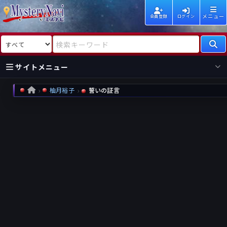
メニュー
会員登録
ログイン
検索対象
検索キーワード
サイトメニュー
柚月裕子
誓いの証言
HOME
国内
海外
新着
新刊
作家
作家
レビュー
情報
国内
海外
受賞
新刊
ランキング
ランキング
作品
文庫
本日話題
情報
シリーズ
新刊
作品
まとめ
作品
高評価
近況話題
タグ
ランダム表示
要望
作品
一覧