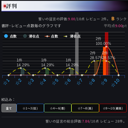
評判
B
誓いの証言
の評価:
9.00
/
10
点 レビュー
2
件。
ランク
書評･レビュー点数毎のグラフです
平均点
9.00
pt
点数
潜在点
点数
潜在点
2件
100.00%
2件
2件
28.57%
28.57%
1件
1件
1件
14.29%
14.29%
14.29%
☆2
☆7
☆3
☆8
☆4
☆9
☆5
☆10
☆1
☆6
絞込み：
全て
☆1～3(低)
☆4～6(普)
☆7～8(高)
☆9～10(最高)
誓いの証言
の総合評価:
7.86
/
10
点 レビュー
28
件。