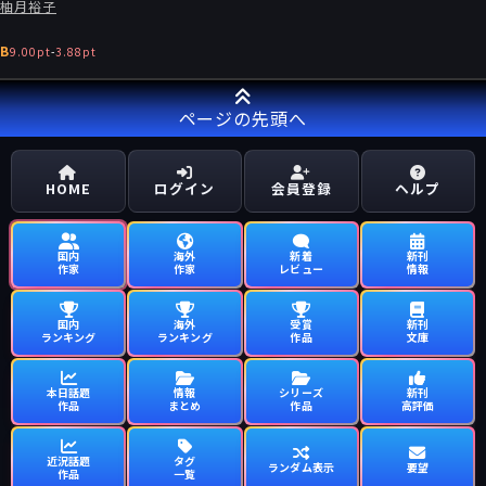
柚月裕子
B
9.00pt
-
3.88pt
ページの先頭へ
HOME
ログイン
会員登録
ヘルプ
国内
海外
新着
新刊
作家
作家
レビュー
情報
国内
海外
受賞
新刊
ランキング
ランキング
作品
文庫
本日話題
情報
シリーズ
新刊
作品
まとめ
作品
高評価
近況話題
タグ
ランダム表示
要望
作品
一覧