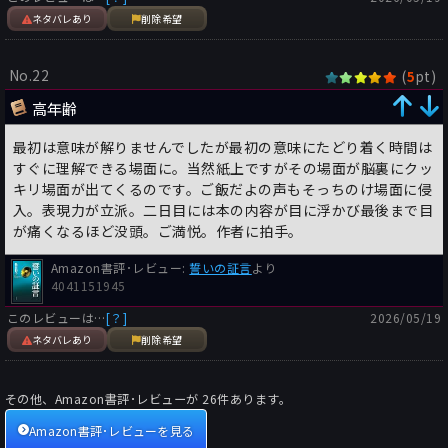
ネタバレあり
削除希望
No.22
(
pt)
5
高年齢
最初は意味が解りませんでしたが最初の意味にたどり着く時間は
すぐに理解できる場面に。当然紙上ですがその場面が脳裏にクッ
キリ場面が出てくるのです。ご飯だよの声もそっちのけ場面に侵
入。表現力が立派。二日目には本の内容が目に浮かび最後まで目
が痛くなるほど没頭。ご満悦。作者に拍手。
Amazon書評･レビュー:
誓いの証言
より
4041151945
このレビューは…
[？]
2026/05/19
ネタバレあり
削除希望
その他、Amazon書評･レビューが
26
件あります。
Amazon書評･レビューを見る