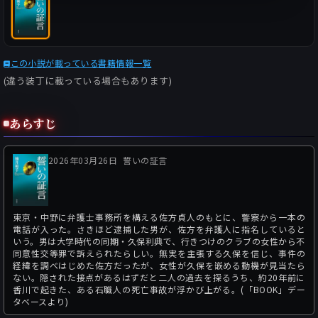
この小説が載っている書籍情報一覧
(違う装丁に載っている場合もあります)
あらすじ
2026年03月26日
誓いの証言
東京・中野に弁護士事務所を構える佐方貞人のもとに、警察から一本の
電話が入った。さきほど逮捕した男が、佐方を弁護人に指名していると
いう。男は大学時代の同期・久保利典で、行きつけのクラブの女性から不
同意性交等罪で訴えられたらしい。無実を主張する久保を信じ、事件の
経緯を調べはじめた佐方だったが、女性が久保を嵌める動機が見当たら
ない。隠された接点があるはずだと二人の過去を探るうち、約20年前に
香川で起きた、ある石職人の死亡事故が浮かび上がる。(「BOOK」デー
タベースより)