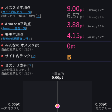
9.00
オススメ平均点
pt
(10max) / 2件
(
サイト内レビュー一覧
)
6.57
pt
[
？
]
読書レビュー数(現在点数)
(10max) / 7件
3.88
Amazon平均点
pt
(5max) / 26件
(
Amazon感想一覧
)
4.15
楽天平均点
pt
(5max) / 52件
(
楽天の感想評価に行く
)
0
みんなの オススメpt
pt
自由に投票してください!!
B
サイト内ランク
[
？
]
ミステリ成分
[
？
]
この作品はミステリ？
自由に投票してください!!
↑現実的
0.00
pt
0.00
pt
0.00
pt
←非ミステリ
ミステリ→