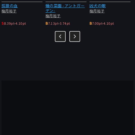
孤狼の血
蟻の菜園 -アントガー
凶犬の眼
デン-
柚月裕子
柚月裕子
柚月裕子
S
B
B
8.39pt
-
4.10pt
7.13pt
-
3.74pt
7.00pt
-
4.10pt