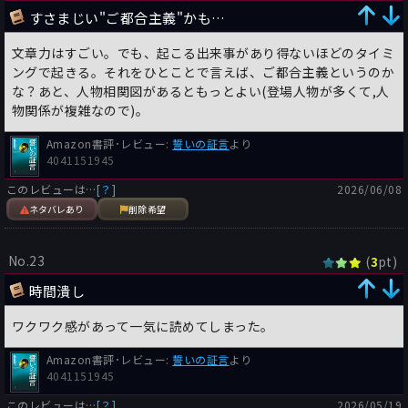
すさまじい"ご都合主義"かも…
文章力はすごい。でも、起こる出来事があり得ないほどのタイミ
ングで起きる。それをひとことで言えば、ご都合主義というのか
な？あと、人物相関図があるともっとよい(登場人物が多くて,人
物関係が複雑なので)。
Amazon書評･レビュー:
誓いの証言
より
4041151945
このレビューは…
[？]
2026/06/08
ネタバレあり
削除希望
No.23
(
pt)
3
時間潰し
ワクワク感があって一気に読めてしまった。
Amazon書評･レビュー:
誓いの証言
より
4041151945
このレビューは…
[？]
2026/05/19