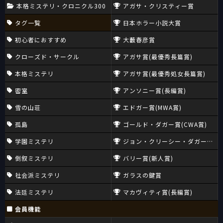
本格ミステリ・クロニクル300
アガサ・クリスティー賞
タグ一覧
日本ホラー小説大賞
初心者におすすめ
大藪春彦賞
クローズド・サークル
アガサ賞(最優秀長篇賞)
本格ミステリ
アガサ賞(最優秀処女長篇賞)
密室
アンソニー賞(長編賞)
雪の山荘
エドガー賞(MWA賞)
孤島
ゴールド・ダガー賞(CWA賞)
学園ミステリ
ジョン・クリーシー・ダガー賞(CW
倒叙ミステリ
バリー賞(新人賞)
社会派ミステリ
ガラスの鍵賞
法廷ミステリ
マカヴィティ賞(長編賞)
会員機能