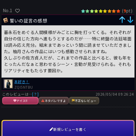
No.1
(
pt)
9
誓いの証言の感想
蕃永石をめぐる人間模様がみごとに胸を打ってくる。それぞれが
自分の信じた方向へ進もうとするのだが……特に終盤の法廷場面
は読み応え充分。結末まであっという間に読ませていただきまし
た。柚月さんの作品にはいつも感動させられますね。
久しぶりの佐方貞人だが、これまでの作品と比べると、彼も年を
とったんだなぁと思わせるシーン・言動が見受けられる。それも
リアリティをもたらす要因か。
本好き！
ZQI5NTBU
このレビューは…
[？]
2026/05/04 09:26:24
ナイス!!
ネタバレですよ
不正なレビュー
新規レビューを書く