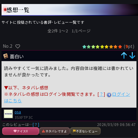
感想一覧
サイトに投稿されている書評･レビュー一覧です
全2件 1〜2 1/1ページ
No.2
(
pt)
9
面白い
読みやすくて一気に読みました。内容自体は複雑には書かれてい
ませんが良かったです。
▼以下、ネタバレ感想
※ネタバレの感想はログイン後閲覧できます。[
？
]
ログイン
はこちら
osa
3SXFTP3C
このレビューは…
[？]
2026/05/09 06:56:47
ナイス!!
ネタバレですよ
不正なレビュー