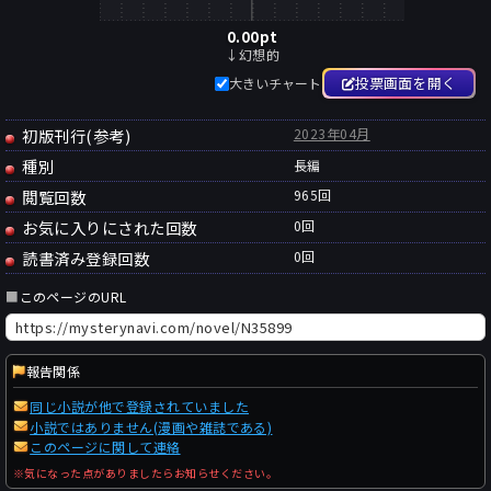
0.00
pt
↓幻想的
投票画面を開く
大きいチャート
初版刊行(参考)
2023年04月
種別
長編
閲覧回数
965回
お気に入りにされた回数
0
回
読書済み登録回数
0
回
■
このページのURL
報告関係
同じ小説が他で登録されていました
小説ではありません(漫画や雑誌である)
このページに関して連絡
※気になった点がありましたらお知らせください。