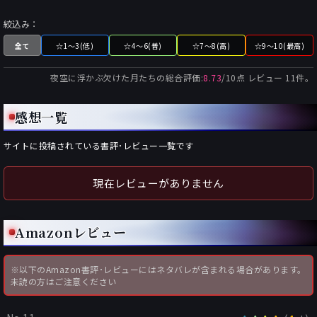
絞込み：
全て
☆1～3(低)
☆4～6(普)
☆7～8(高)
☆9～10(最高)
夜空に浮かぶ欠けた月たち
の総合評価:
8.73
/
10
点 レビュー
11
件。
感想一覧
サイトに投稿されている書評･レビュー一覧です
現在レビューがありません
Amazonレビュー
※以下のAmazon書評･レビューにはネタバレが含まれる場合があります。
未読の方はご注意ください