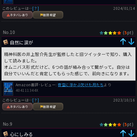
このレビューは…
[？]
2024/01/14
ネタバレあり
削除希望
No.10
(
pt)
5
自然に涙が
精神科医の井上智介先生が監修したと旧ツイッターで知り、購入
して読みました。
オムニバス形式だけど、6つの話が絡み合って繋がって。自分は
自分でいいんだと肯定してもらった感じで、前向きになります。
Amazon書評･レビュー:
夜空に浮かぶ欠けた月たち
より
404111344X
このレビューは…
[？]
2023/10/16
ネタバレあり
削除希望
No.9
(
pt)
5
心にしみる