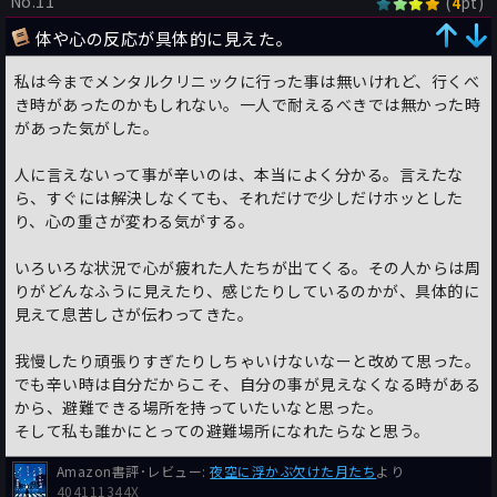
No.11
(
pt)
4
体や心の反応が具体的に見えた。
私は今までメンタルクリニックに行った事は無いけれど、行くべ
き時があったのかもしれない。一人で耐えるべきでは無かった時
があった気がした。
人に言えないって事が辛いのは、本当によく分かる。言えたな
ら、すぐには解決しなくても、それだけで少しだけホッとした
り、心の重さが変わる気がする。
いろいろな状況で心が疲れた人たちが出てくる。その人からは周
りがどんなふうに見えたり、感じたりしているのかが、具体的に
見えて息苦しさが伝わってきた。
我慢したり頑張りすぎたりしちゃいけないなーと改めて思った。
でも辛い時は自分だからこそ、自分の事が見えなくなる時がある
から、避難できる場所を持っていたいなと思った。
そして私も誰かにとっての避難場所になれたらなと思う。
Amazon書評･レビュー:
夜空に浮かぶ欠けた月たち
より
404111344X