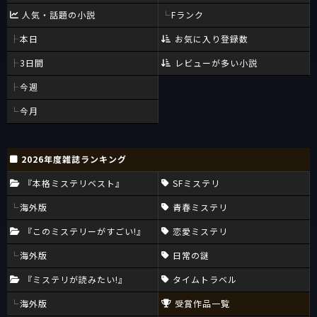
人気・話題の小説
Fランク
本日
お気に入り登録数
3日間
レビューが多い小説
今週
今月
2026年度雑誌ランキング
『本格ミステリベスト』
SFミステリ
海外版
青春ミステリ
『このミステリーがすごい!』
恋愛ミステリ
海外版
日常の謎
『ミステリが読みたい!』
タイムトラベル
海外版
受賞作品一覧