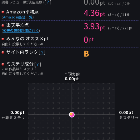
0.00
pt
[
？
]
読書レビュー数(現在点数)
(10max) / 0件
4.36
Amazon平均点
pt
(5max) / 11件
(
Amazon感想一覧
)
3.93
楽天平均点
pt
(5max) / 273件
(
楽天の感想評価に行く
)
0
みんなの オススメpt
pt
自由に投票してください!!
B
サイト内ランク
[
？
]
ミステリ成分
[
？
]
この作品はミステリ？
自由に投票してください!!
↑現実的
0.00
pt
0.00
pt
0.00
pt
←非ミステリ
ミステリ→