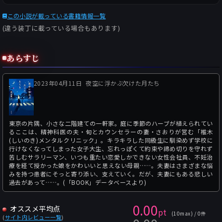
この小説が載っている書籍情報一覧
(違う装丁に載っている場合もあります)
あらすじ
2023年04月11日
夜空に浮かぶ欠けた月たち
東京の片隅、小さな二階建ての一軒家。庭に季節のハーブが植えられてい
るここは、精神科医の夫・旬とカウンセラーの妻・さおりが営む「椎木
(しいのき)メンタルクリニック」。キラキラした同級生に馴染めず学校に
行けなくなってしまった女子大生、忘れっぽくて約束や締め切りを守れず
苦しむサラリーマン、いつも重たい恋愛しかできない女性会社員、不妊治
療を経て授かった娘をかわいいと思えない母親……。夫妻はさまざまな悩
みを持つ患者にそっと寄り添い、支えていく。だが、夫妻にもある悲しい
過去があって……。(「BOOK」データベースより)
0.00
オススメ平均点
pt
(10max) / 0件
(
サイト内レビュー一覧
)