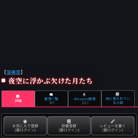
【
窪美澄
】
夜空に浮かぶ欠けた月たち
他に見られてい
感想一覧
Amazon感想
詳細
る小説
(0)
(11)
お気に入り登録
読書登録
レビューを書く
(要ログイン)
(要ログイン)
(要ログイン)