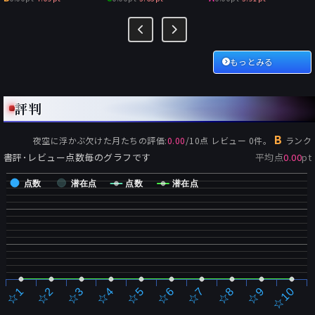
もっとみる
評判
B
夜空に浮かぶ欠けた月たち
の評価:
0.00
/
10
点 レビュー
0
件。
ランク
書評･レビュー点数毎のグラフです
平均点
0.00
pt
点数
潜在点
点数
潜在点
☆2
☆7
☆3
☆8
☆4
☆9
☆5
☆10
☆1
☆6