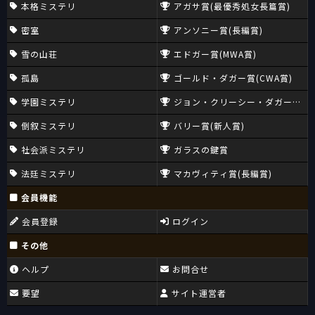
本格ミステリ
アガサ賞(最優秀処女長篇賞)
密室
アンソニー賞(長編賞)
雪の山荘
エドガー賞(MWA賞)
孤島
ゴールド・ダガー賞(CWA賞)
学園ミステリ
ジョン・クリーシー・ダガー賞(CW
倒叙ミステリ
バリー賞(新人賞)
社会派ミステリ
ガラスの鍵賞
法廷ミステリ
マカヴィティ賞(長編賞)
会員機能
会員登録
ログイン
その他
ヘルプ
お問合せ
要望
サイト運営者