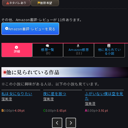
ネタバレあり
削除希望
その他、Amazon書評･レビューが
11
件あります。
Amazon書評･レビューを見る
感想一覧
Amazon感想
他に見られてい
詳細
(0)
(11)
る小説
他に見られている作品
※この小説に興味がある人は、以下の小説も見ています。
私は女になりたい
夜に星を放つ
ふがいない僕は空を見
た
窪美澄
窪美澄
窪美澄
B
C
A
0.00pt
-
4.09pt
0.00pt
-
3.65pt
0.00pt
-
3.91pt