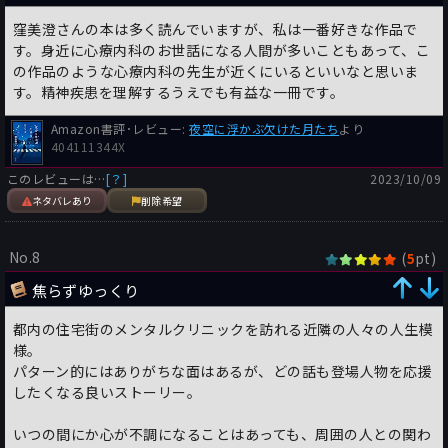
窪美澄さんの本は多く読んでいますが、私は一番好きな作品で
す。身近に心療内科のお世話になる人間が多いこともあって、こ
の作品のような心療内科の先生が近くにいるといいなと思いま
す。精神疾患を理解するうえでも有益な一冊です。
Amazon書評･レビュー:
夜空に浮かぶ欠けた月たち
より
404111344X
このレビューは…
[？]
2023/10/09
ネタバレあり
削除希望
No.8
(
pt)
5
焦らずゆっくり
都内の住宅街のメンタルクリニックを訪れる近隣の人々の人生模
様。
パターン的にはありがちな面はあるが、どの話も登場人物を応援
したくなる良いストーリー。
いつの間にか心が不調になることはあっても、周囲の人との関わ