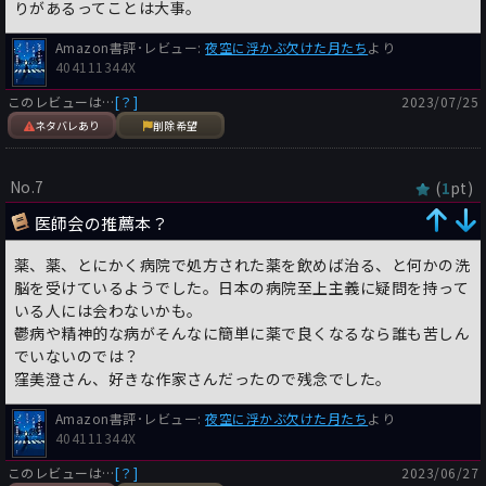
りがあるってことは大事。
Amazon書評･レビュー:
夜空に浮かぶ欠けた月たち
より
404111344X
このレビューは…
[？]
2023/07/25
ネタバレあり
削除希望
No.7
(
pt)
1
医師会の推薦本？
薬、薬、とにかく病院で処方された薬を飲めば治る、と何かの洗
脳を受けているようでした。日本の病院至上主義に疑問を持って
いる人には会わないかも。
鬱病や精神的な病がそんなに簡単に薬で良くなるなら誰も苦しん
でいないのでは？
窪美澄さん、好きな作家さんだったので残念でした。
Amazon書評･レビュー:
夜空に浮かぶ欠けた月たち
より
404111344X
このレビューは…
[？]
2023/06/27