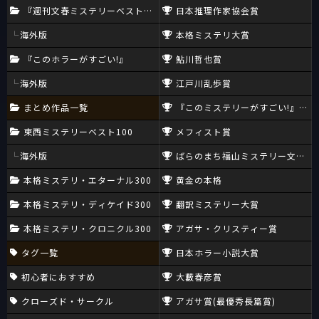
『週刊文春ミステリーベスト10』
日本推理作家協会賞
海外版
本格ミステリ大賞
『このホラーがすごい!』
鮎川哲也賞
海外版
江戸川乱歩賞
まとめ作品一覧
『このミステリーがすごい!』大賞
東西ミステリーベスト100
メフィスト賞
海外版
ばらのまち福山ミステリー文学新
本格ミステリ・エターナル300
黄金の本格
本格ミステリ・ディケイド300
翻訳ミステリー大賞
本格ミステリ・クロニクル300
アガサ・クリスティー賞
タグ一覧
日本ホラー小説大賞
初心者におすすめ
大藪春彦賞
クローズド・サークル
アガサ賞(最優秀長篇賞)