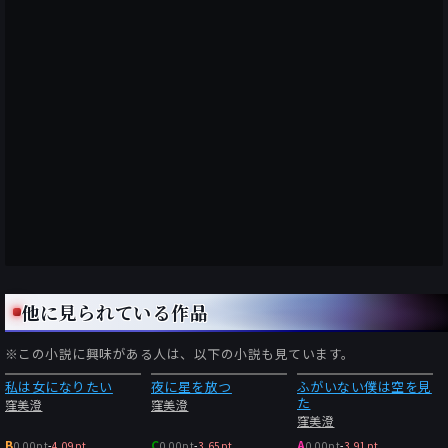
他に見られている作品
※この小説に興味がある人は、以下の小説も見ています。
私は女になりたい
夜に星を放つ
ふがいない僕は空を見
た
窪美澄
窪美澄
窪美澄
B
C
A
0.00pt
-
4.09pt
0.00pt
-
3.65pt
0.00pt
-
3.91pt