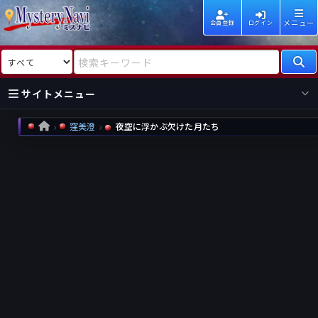
メニュー
会員登録
ログイン
検索対象
検索キーワード
サイトメニュー
窪美澄
夜空に浮かぶ欠けた月たち
HOME
国内
海外
新着
新刊
作家
作家
レビュー
情報
国内
海外
受賞
新刊
ランキング
ランキング
作品
文庫
本日話題
情報
シリーズ
新刊
作品
まとめ
作品
高評価
近況話題
タグ
ランダム表示
要望
作品
一覧