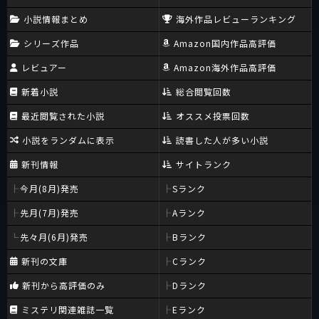
小説情報まとめ
海外作品レビューランキング
シリーズ作品
Amazon国内作品高評価
レビュアー
Amazon海外作品高評価
新着小説
総合閲覧回数
最近閲覧された小説
オススメ投票回数
小説をランダムに表示
読書した人が多い小説
新刊情報
サイトランク
今月(8月)発売
Sランク
先月(7月)発売
Aランク
先々月(6月)発売
Bランク
新刊の文庫
Cランク
新刊から高評価のみ
Dランク
ミステリ関連雑誌一覧
Eランク