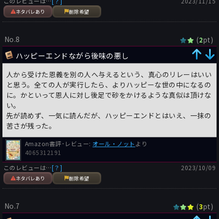
このレビューは…
[？]
2023/11/15
ネタバレあり
削除希望
No.8
(
pt)
2
ハッピーエンドながら後味の悪し
人から受けた恩義を別の人へ与えるという、真心のリレーはいい
と思う。全ての人が実行したら、よりハッピーな世の中になるの
に。かといって恩人に対し後足で砂をかけるような真似は頂けな
い。
先が読めず、一気に読んだが、ハッピーエンドとはいえ、一抹の
苦さが残った。
Amazon書評･レビュー:
オール・ノット
より
4065312191
このレビューは…
[？]
2023/10/09
ネタバレあり
削除希望
No.7
(
pt)
3