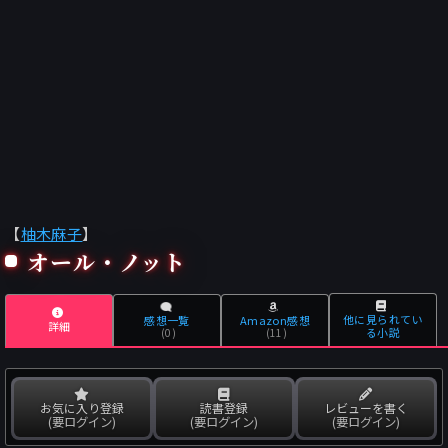
【
柚木麻子
】
オール・ノット
他に見られてい
感想一覧
Amazon感想
詳細
る小説
(0)
(11)
お気に入り登録
読書登録
レビューを書く
(要ログイン)
(要ログイン)
(要ログイン)