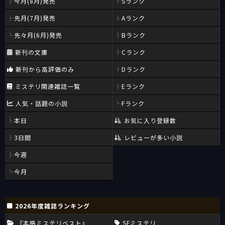
今月(8月)発売
Sランク
先月(7月)発売
Aランク
先々月(6月)発売
Bランク
新刊の文庫
Cランク
新刊から高評価のみ
Dランク
ミステリ関連雑誌一覧
Eランク
人気・話題の小説
Fランク
本日
お気に入り登録数
3日間
レビューが多い小説
今週
今月
2026年度雑誌ランキング
『本格ミステリベスト』
SFミステリ