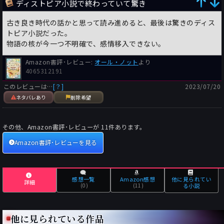
ディストピア小説で終わっていて驚き
古き良き時代の話かと思って読み進めると、最後は驚きのディス
トピア小説だった。
物語の核が今一つ不明確で、感情移入できない。
Amazon書評･レビュー:
オール・ノット
より
4065312191
このレビューは…
[？]
2023/07/20
ネタバレあり
削除希望
その他、Amazon書評･レビューが
11
件あります。
Amazon書評･レビューを見る
感想一覧
Amazon感想
他に見られてい
詳細
(0)
(11)
る小説
他に見られている作品