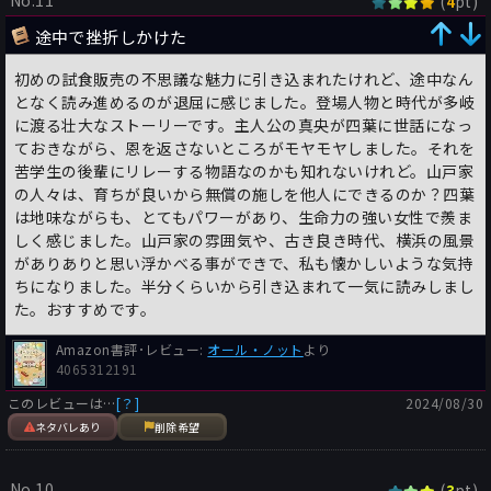
(
pt)
4
途中で挫折しかけた
初めの試食販売の不思議な魅力に引き込まれたけれど、途中なん
となく読み進めるのが退屈に感じました。登場人物と時代が多岐
に渡る壮大なストーリーです。主人公の真央が四葉に世話になっ
ておきながら、恩を返さないところがモヤモヤしました。それを
苦学生の後輩にリレーする物語なのかも知れないけれど。山戸家
の人々は、育ちが良いから無償の施しを他人にできるのか？四葉
は地味ながらも、とてもパワーがあり、生命力の強い女性で羨ま
しく感じました。山戸家の雰囲気や、古き良き時代、横浜の風景
がありありと思い浮かべる事ができで、私も懐かしいような気持
ちになりました。半分くらいから引き込まれて一気に読みしまし
た。おすすめです。
Amazon書評･レビュー:
オール・ノット
より
4065312191
このレビューは…
[？]
2024/08/30
ネタバレあり
削除希望
No.10
(
pt)
3