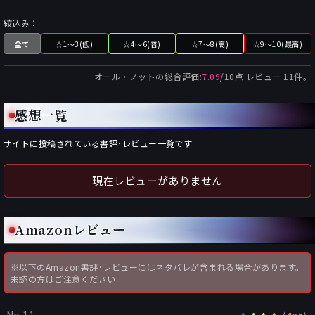
絞込み：
全て
☆1～3(低)
☆4～6(普)
☆7～8(高)
☆9～10(最高)
オール・ノット
の総合評価:
7.09
/
10
点 レビュー
11
件。
感想一覧
サイトに投稿されている書評･レビュー一覧です
現在レビューがありません
Amazonレビュー
※以下のAmazon書評･レビューにはネタバレが含まれる場合があります。
未読の方はご注意ください
No.11