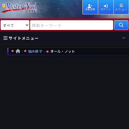
メニュー
会員登録
ログイン
検索対象
検索キーワード
サイトメニュー
柚木麻子
オール・ノット
HOME
国内
海外
新着
新刊
作家
作家
レビュー
情報
国内
海外
受賞
新刊
ランキング
ランキング
作品
文庫
本日話題
情報
シリーズ
新刊
作品
まとめ
作品
高評価
近況話題
タグ
ランダム表示
要望
作品
一覧