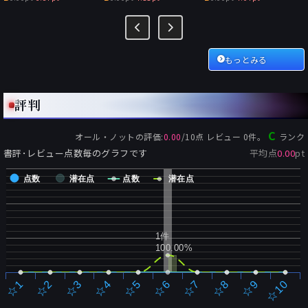
もっとみる
評判
C
オール・ノット
の評価:
0.00
/
10
点 レビュー
0
件。
ランク
書評･レビュー点数毎のグラフです
平均点
0.00
pt
点数
潜在点
点数
潜在点
1件
100.00%
☆2
☆7
☆3
☆8
☆4
☆9
☆5
☆10
☆1
☆6