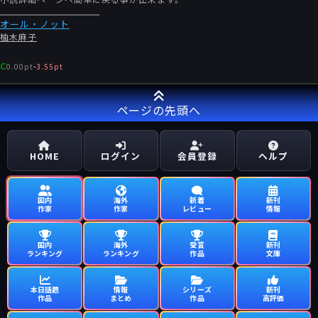
オール・ノット
柚木麻子
C
0.00pt
-
3.55pt
ページの先頭へ
HOME
ログイン
会員登録
ヘルプ
国内
海外
新着
新刊
作家
作家
レビュー
情報
国内
海外
受賞
新刊
ランキング
ランキング
作品
文庫
本日話題
情報
シリーズ
新刊
作品
まとめ
作品
高評価