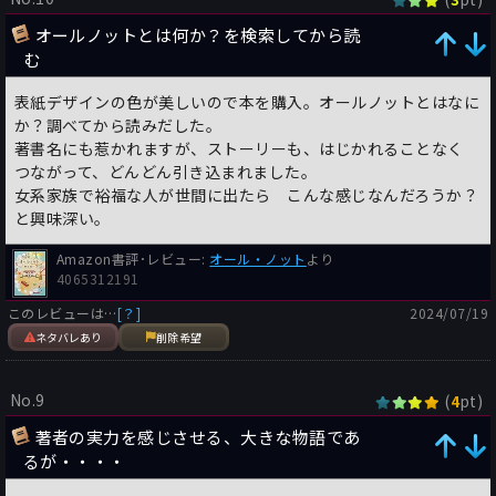
オールノットとは何か？を検索してから読
む
表紙デザインの色が美しいので本を購入。オールノットとはなに
か？調べてから読みだした。
著書名にも惹かれますが、ストーリーも、はじかれることなく
つながって、どんどん引き込まれました。
女系家族で裕福な人が世間に出たら こんな感じなんだろうか？
と興味深い。
Amazon書評･レビュー:
オール・ノット
より
4065312191
このレビューは…
[？]
2024/07/19
ネタバレあり
削除希望
No.9
(
pt)
4
著者の実力を感じさせる、大きな物語であ
るが・・・・