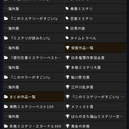
海外版
青春ミステリ
『このミステリーがすごい!』
恋愛ミステリ
海外版
日常の謎
『ミステリが読みたい!』
タイムトラベル
海外版
受賞作品一覧
『週刊文春ミステリーベスト10』
日本推理作家協会賞
海外版
本格ミステリ大賞
『このホラーがすごい!』
鮎川哲也賞
海外版
江戸川乱歩賞
まとめ作品一覧
『このミステリーがすごい!』大賞
東西ミステリーベスト100
メフィスト賞
海外版
ばらのまち福山ミステリー文学新
本格ミステリ・エターナル300
黄金の本格