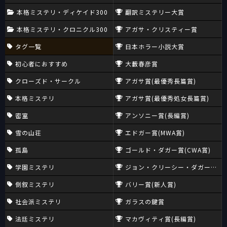
本格ミステリ・ディケイド300
翻訳ミステリー大賞
本格ミステリ・クロニクル300
アガサ・クリスティー賞
タグ一覧
日本ホラー小説大賞
初心者におすすめ
大藪春彦賞
クローズド・サークル
アガサ賞(最優秀長篇賞)
本格ミステリ
アガサ賞(最優秀処女長篇賞)
密室
アンソニー賞(長編賞)
雪の山荘
エドガー賞(MWA賞)
孤島
ゴールド・ダガー賞(CWA賞)
学園ミステリ
ジョン・クリーシー・ダガー賞(CW
倒叙ミステリ
バリー賞(新人賞)
社会派ミステリ
ガラスの鍵賞
法廷ミステリ
マカヴィティ賞(長編賞)