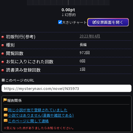
0.00
pt
↓幻想的
投票画面を開く
大きいチャート
初版刊行(参考)
2023年04月
種別
長編
閲覧回数
972回
お気に入りにされた回数
0
回
読書済み登録回数
1
回
■
このページのURL
報告関係
同じ小説が他で登録されていました
小説ではありません(漫画や雑誌である)
このページに関して連絡
※気になった点がありましたらお知らせください。