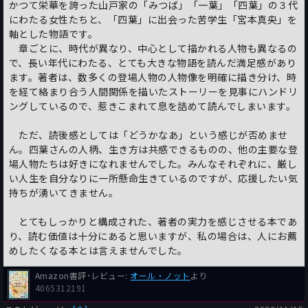
かつて栄華を誇った山戸家の「みつば」「一葉」「四葉」の３代
にわたる女性たちと、「四葉」に出会った苦学生「宮本真央」を
軸とした物語です。
章ごとに、時代が異なり、中心として描かれる人物も異なるの
で、長い年代にわたる、とても大きな物語を読んだ満足感があり
ます。著者は、数多くの登場人物の人物像を明確に描き分け、時
を経て絡まり合う人間関係を描いたストーリーを見事にハンドリ
ングしているので、惹きこまれて息を詰めて読んでしまいます。
ただ、読後感としては「どうかなあ」という感じが否めませ
ん。四葉さんの人柄、生き方は共感できるものの、他の主要な登
場人物たちは好きになれませんでした。みんなそれぞれに、厳し
い人生を自分なりに一所懸命生きているのですが、応援したい気
持ちが湧いてきません。
とてもしっかりと構成された、著者の実力を感じさせる本であ
り、読む価値は十分にあると思いますが、私の場合は、人にお薦
めしたくなる本とは言えませんでした。
Amazon書評･レビュー:
オール・ノット
より
4065312191