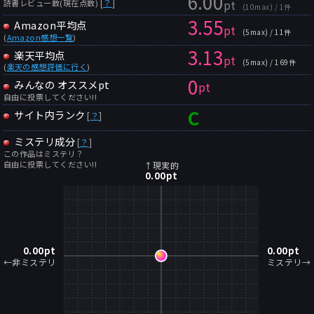
6.00
pt
[
？
]
読書レビュー数(現在点数)
(10max) / 1件
3.55
Amazon平均点
pt
(5max) / 11件
(
Amazon感想一覧
)
3.13
楽天平均点
pt
(5max) / 169件
(
楽天の感想評価に行く
)
0
みんなの オススメpt
pt
自由に投票してください!!
C
サイト内ランク
[
？
]
ミステリ成分
[
？
]
この作品はミステリ？
自由に投票してください!!
↑現実的
0.00
pt
0.00
pt
0.00
pt
←非ミステリ
ミステリ→