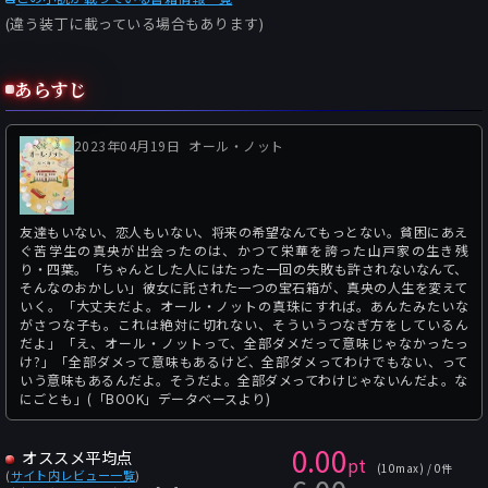
(違う装丁に載っている場合もあります)
あらすじ
2023年04月19日
オール・ノット
友達もいない、恋人もいない、将来の希望なんてもっとない。貧困にあえ
ぐ苦学生の真央が出会ったのは、かつて栄華を誇った山戸家の生き残
り・四葉。「ちゃんとした人にはたった一回の失敗も許されないなんて、
そんなのおかしい」彼女に託された一つの宝石箱が、真央の人生を変えて
いく。「大丈夫だよ。オール・ノットの真珠にすれば。あんたみたいな
がさつな子も。これは絶対に切れない、そういうつなぎ方をしているん
だよ」「え、オール・ノットって、全部ダメだって意味じゃなかったっ
け?」「全部ダメって意味もあるけど、全部ダメってわけでもない、って
いう意味もあるんだよ。そうだよ。全部ダメってわけじゃないんだよ。な
にごとも」(「BOOK」データベースより)
0.00
オススメ平均点
pt
(10max) / 0件
(
サイト内レビュー一覧
)