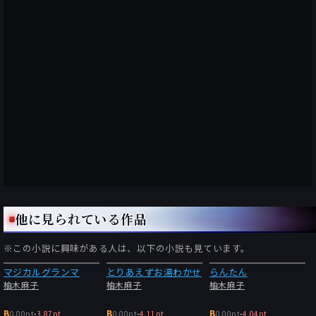
他に見られている作品
※この小説に興味がある人は、以下の小説も見ています。
マジカルグランマ
とりあえずお湯わかせ
らんたん
柚木麻子
柚木麻子
柚木麻子
B
B
B
0.00pt
-
3.87pt
0.00pt
-
4.11pt
0.00pt
-
4.04pt