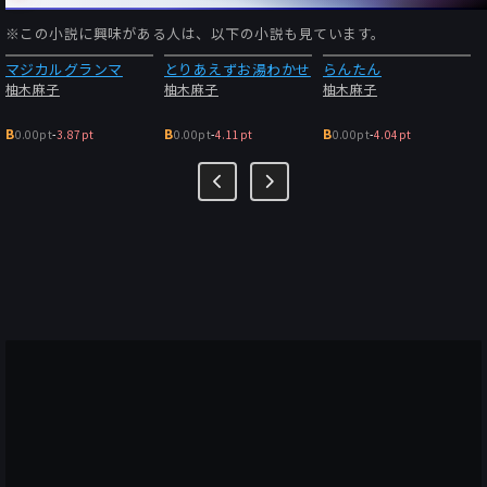
※この小説に興味がある人は、以下の小説も見ています。
マジカルグランマ
とりあえずお湯わかせ
らんたん
柚木麻子
柚木麻子
柚木麻子
B
B
B
0.00pt
-
3.87pt
0.00pt
-
4.11pt
0.00pt
-
4.04pt