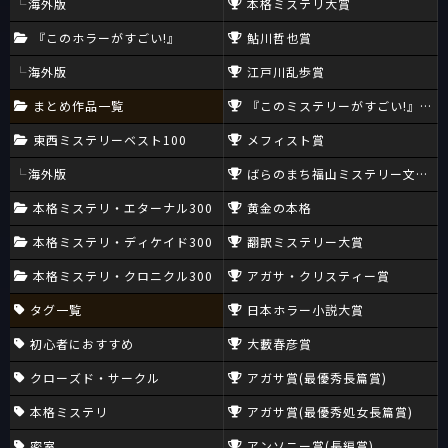
海外版
本格ミステリ大賞
『このホラーがすごい!』
鮎川哲也賞
海外版
江戸川乱歩賞
まとめ作品一覧
『このミステリーがすごい!』大賞
東西ミステリーベスト100
メフィスト賞
海外版
ばらのまち福山ミステリー文学新
本格ミステリ・エターナル300
黄金の本格
本格ミステリ・ディケイド300
翻訳ミステリー大賞
本格ミステリ・クロニクル300
アガサ・クリスティー賞
タグ一覧
日本ホラー小説大賞
初心者におすすめ
大藪春彦賞
クローズド・サークル
アガサ賞(最優秀長篇賞)
本格ミステリ
アガサ賞(最優秀処女長篇賞)
密室
アンソニー賞(長編賞)