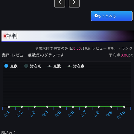
もっとみる
評判
-
暗黒大陸の悪霊
の評価:
0.00
/
10
点 レビュー
0
件。
ランク
書評･レビュー点数毎のグラフです
平均点
0.00
pt
点数
潜在点
点数
潜在点
☆2
☆7
☆3
☆8
☆4
☆9
☆5
☆10
☆1
☆6
絞込み：