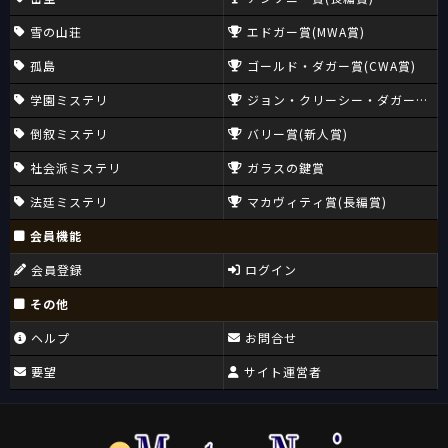
雪の山荘
エドガー賞(MWA賞)
孤島
ゴールド・ダガー賞(CWA賞)
学園ミステリ
ジョン・クリーシー・ダガー賞(CW
倒叙ミステリ
バリー賞(新人賞)
社会派ミステリ
ガラスの鍵賞
法廷ミステリ
マカヴィティ賞(長編賞)
会員機能
会員登録
ログイン
その他
ヘルプ
お問合せ
要望
サイト運営者