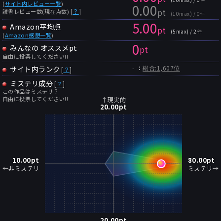
(
サイト内レビュー一覧
)
0.00
pt
[
？
]
読書レビュー数(現在点数)
(10max) / 0件
5.00
Amazon平均点
pt
(5max) / 2件
(
Amazon感想一覧
)
0
みんなの オススメpt
pt
自由に投票してください!!
-
サイト内ランク
：
総合:1,607位
[
？
]
ミステリ成分
[
？
]
この作品はミステリ？
自由に投票してください!!
↑現実的
20.00
pt
10.00
pt
80.00
pt
←非ミステリ
ミステリ→
20.00
pt