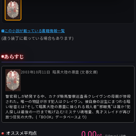
この小説が載っている書籍情報一覧
(違う装丁に載っている場合もあります)
あらすじ
2003年10月11日
暗黒大陸の悪霊 (文春文庫)
警官殺しが続発する中、カナダ騎馬警察巡査長クレイヴンの母親が惨殺
された。唯一の物証が示す犯人はクレイヴン。彼自身の出生にまつわる暗
い秘密とは?そして暗黒大陸の悪霊に操られる殺人者“邪眼鬼”は誰か?犯
人探しは最後の一行まで転げ込む!ミステリ魂増量、鬼才スレイドが再び
放つ狂気の大作。(「BOOK」データベースより)
0.00
オススメ平均点
pt
(10max) / 0件