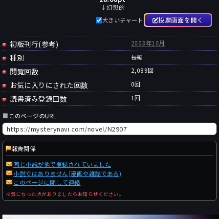
↓幻想的
投票画面を開く
大きいチャート
初版刊行(参考)
2003年10月
種別
長編
閲覧回数
2,089回
お気に入りにされた回数
0
回
読書済み登録回数
1
回
■
このページのURL
報告関係
同じ小説が他で登録されていました
小説ではありません(漫画や雑誌である)
このページに関して連絡
※気になった点がありましたらお知らせください。