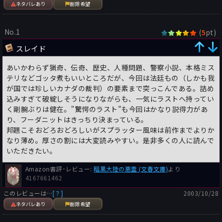
ネタバレあり
削除希望
No.1
(
pt)
5
スレイド
あいかわらず猟奇、伝奇、歴史、人種問題、警察小説、本格ミス
テリなどゴッタ煮もいいところだが、今回は法廷もの（しかも我
が国では珍しいカナダの裁判）の要素まで突っこんである。詰め
込みすぎて破綻しそうになりながらも、一気にラストへ持ってい
く剛腕ぶりは健在。”驚愕のラスト”も今回はかなり説得力があ
り、フーダニットはきっちり決まっている。
邦題こそおどろおどろしいがスプラッター風味は前作までよりか
なり薄め。厚さの割には大変読みやすい。是非多くの人に読んで
いただきたい。
Amazon書評･レビュー:
暗黒大陸の悪霊 (文春文庫)
より
4167661462
このレビューは…
[？]
2003/10/28
ネタバレあり
削除希望