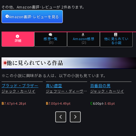
その他、Amazon書評･レビューが
2
件あります。
Amazon書評･レビューを見る
感想一覧
Amazon感想
他に見られてい
詳細
(0)
(2)
る小説
他に見られている作品
※この小説に興味がある人は、以下の小説も見ています。
ブラッド・ブラザー
青い虚空
百番目の男
ジャック・カーリイ
ジェフリー・ディーヴァー
ジャック・カーリイ
B
B
C
7.67pt
-
4.28pt
7.00pt
-
4.49pt
6.00pt
-
3.65pt