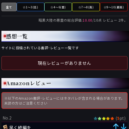
全て
☆1～3(低)
☆4～6(普)
☆7～8(高)
☆9～10(最高)
暗黒大陸の悪霊
の総合評価:
10.00
/
10
点 レビュー
2
件。
感想一覧
サイトに投稿されている書評･レビュー一覧です
現在レビューがありません
Amazonレビュー
※以下のAmazon書評･レビューにはネタバレが含まれる場合があります。
未読の方はご注意ください
No.2
(
pt)
5
早く続編を