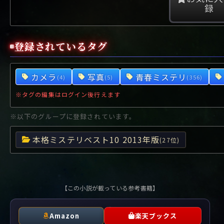
や行
や
ヤ行
ゆ
ヤ
よ
ユ
ヨ
録
ら行
ら
り
ラ行
る
ラ
れ
リ
ろ
ル
レ
ロ
わ行
わ
ワ行
ワ
登録されているタグ
カメラ
写真
青春ミステリ
(4)
(5)
(356)
※タグの編集はログイン後行えます
※以下のグループに登録されています。
本格ミステリベスト10 2013年版
(27位)
【この小説が載っている参考書籍】
Amazon
楽天ブックス