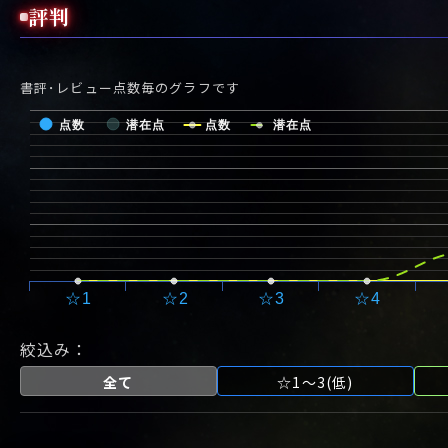
評判
書評･レビュー点数毎のグラフです
点数
潜在点
点数
潜在点
☆1
☆2
☆3
☆4
絞込み：
全て
☆1～3(低)