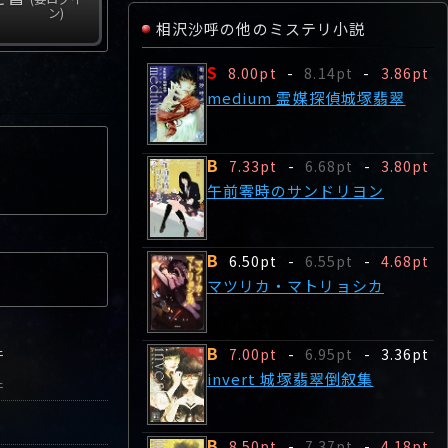
ン)
相沢沙呼の他のミステリ小説
S
8.00pt
-
8.14pt
-
3.86pt
medium 霊媒探偵城塚翡翠
B
7.33pt
-
6.68pt
-
3.80pt
午前零時のサンドリヨン
B
6.50pt
-
6.55pt
-
4.68pt
マツリカ・マトリョシカ
B
件
7.00pt
-
6.95pt
-
3.36pt
invert 城塚翡翠倒叙集
件
B
8.50pt
-
7.37pt
-
4.18pt