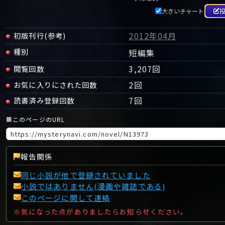
大きいチャート
2012年04月
初版刊行(参考)
種別
短編集
3,207回
閲覧回数
2
回
お気に入りにされた回数
7
回
読書済み登録回数
■
このページのURL
報告関係
同じ小説が他で登録されていました
小説ではありません(漫画や雑誌である)
このページに関して連絡
※気になった点がありましたらお知らせください。