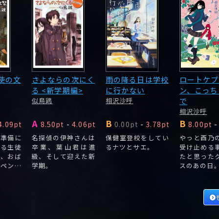
使の文
さよならの次にく
雨の降る日は学校
ロートケプ
る <新学期編>
に行かない
ン、こっち
似鳥鶏
相沢沙呼
で
相沢沙呼
A
B
B
4.09pt
8.50pt
-
4.06pt
0.00pt
-
3.78pt
8.00pt
-
。準備に
名探偵の伊神さんは
保健室登校をしてい
やっと酉乃
いる生徒
卒業、葉山君は進
るナツとサエ。
受け止める
に、おば
級、そして迎えた新
たと思った
、ペンギ
学期。
スのあの日
、不思議
が至る所