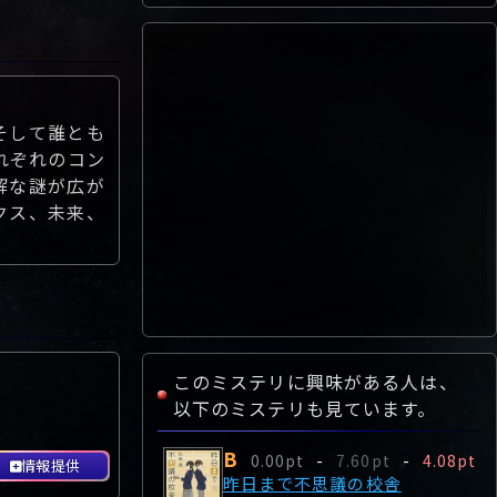
そして誰とも
れぞれのコン
解な謎が広が
クス、未来、
このミステリに興味がある人は、
以下のミステリも見ています。
B
0.00pt
-
7.60pt
-
4.08pt
情報提供
昨日まで不思議の校舎