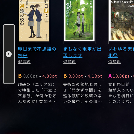
人
昨日まで不思議の
まもなく電車が出
いわゆる天
校舎
現します
化祭
似鳥鶏
似鳥鶏
似鳥鶏
B
B
A
.36pt
0.00pt
-
4.08pt
8.00pt
-
4.13pt
10.00pt
-
に突入
超研の〈エリア51〉
美術部の領地と思し
文化祭目前
校新聞
で特集した「市立七
き「開かずの間」を
熱が入って
「風ヶ
不思議」が何かを呼
巡る鉄研と映研の争
たちを横目
の取材
んだのか? 突如その
いの最中、その部屋
けのような
水族館
うち3つの事件が巻
に突如として異様な
ンのような
。
き起こり、葉山君は
鉄道模型が出現!?
な「天使」
おおわらわ。
表題作を含む５編収
で描かれる。
録のコミカルな学園
ミステリ短編集。