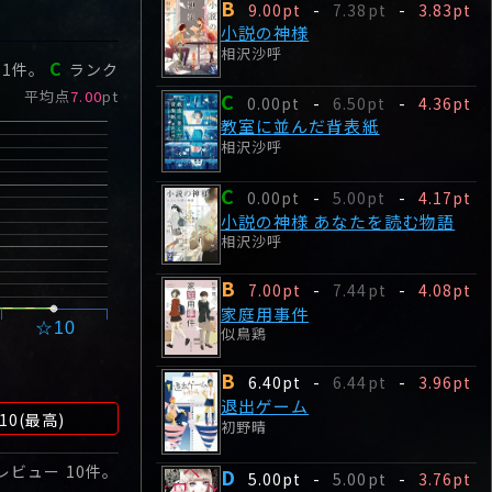
B
9.00pt
-
7.38pt
-
3.83pt
小説の神様
相沢沙呼
C
ー
1
件。
ランク
平均点
7.00
pt
C
0.00pt
-
6.50pt
-
4.36pt
教室に並んだ背表紙
相沢沙呼
C
0.00pt
-
5.00pt
-
4.17pt
小説の神様 あなたを読む物語
相沢沙呼
B
7.00pt
-
7.44pt
-
4.08pt
家庭用事件
☆10
似鳥鶏
B
6.40pt
-
6.44pt
-
3.96pt
退出ゲーム
10(最高)
初野晴
 レビュー
10
件。
D
5.00pt
-
5.00pt
-
3.76pt