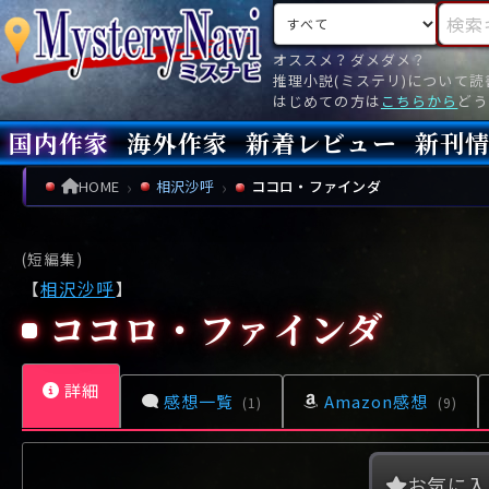
検索対象
検索キ
オススメ？ダメダメ？
推理小説(ミステリ)について
はじめての方は
こちらから
どう
国内作家
海外作家
新着レビュー
新刊
新刊
文庫
新刊
今月(
先月(
先々月
あ行
あ
い
ア行
う
ア
え
イ
お
ウ
エ
オ
HOME
相沢沙呼
ココロ・ファインダ
か行
か
き
カ行
く
カ
け
キ
こ
ク
ケ
コ
(短編集)
さ行
さ
し
サ行
す
サ
せ
シ
そ
ス
セ
ソ
【
相沢沙呼
】
ココロ・ファインダ
た行
た
ち
タ行
つ
タ
て
チ
と
ツ
テ
ト
な行
な
に
ナ行
ぬ
ナ
ね
ニ
の
ヌ
ネ
ノ
詳細
感想一覧
Amazon感想
(1)
(9)
は行
は
ひ
ハ行
ふ
ハ
へ
ヒ
ほ
フ
ヘ
ホ
ま行
ま
み
マ行
む
マ
め
ミ
も
ム
メ
モ
お気に入