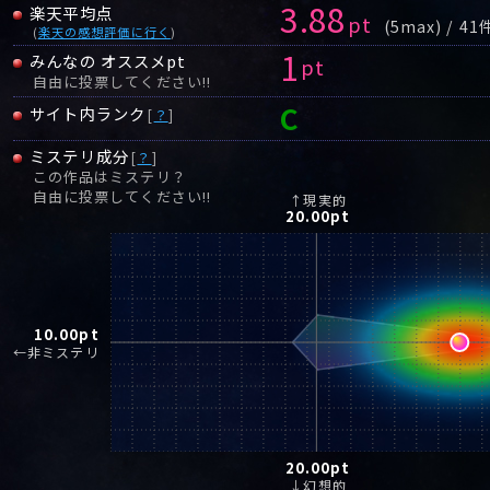
3.88
楽天平均点
pt
(5max) / 41
(
楽天の感想評価に行く
)
1
みんなの オススメpt
pt
自由に投票してください!!
C
サイト内ランク
[
？
]
ミステリ成分
[
？
]
この作品はミステリ？
自由に投票してください!!
↑現実的
20.00
pt
10.00
pt
←非ミステリ
20.00
pt
↓幻想的