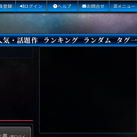
員登録
ログイン
ヘルプ
お問合せ
メニュー
人気・話題作
ランキング
ランダム
タグ
本日
3日間
今週
今月
最近閲覧された小説
国内総合ランキング
海外総合ランキング
Amazon国内作品高評価
Amazon海外作品高評価
国内作品高評価
海外作品高評価
閲覧回数
オススメ投票回数
読書した人が多い小説
サイトランク
Sランク
Aランク
Bランク
Cランク
Dランク
Eランク
Fランク
初心者におすすめ
クローズド・サー
本格ミステリ
青春ミステリ
学園ミステリ
日常の謎
SFミステリ
倒叙ミステリ
警察小説
映画化
ドラマ化
その他をもっとみ
を書
(要ログイ