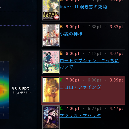
invert II 覗き窓の死角
件
B
9.00pt
-
7.38pt
-
3.83pt
小説の神様
B
8.00pt
-
7.12pt
-
4.07pt
ロートケプシェン、こっちに
おいで
C
7.00pt
-
6.00pt
-
3.89pt
ココロ・ファインダ
80.00
pt
ミステリ→
C
7.00pt
-
6.27pt
-
4.47pt
マツリカ・マハリタ