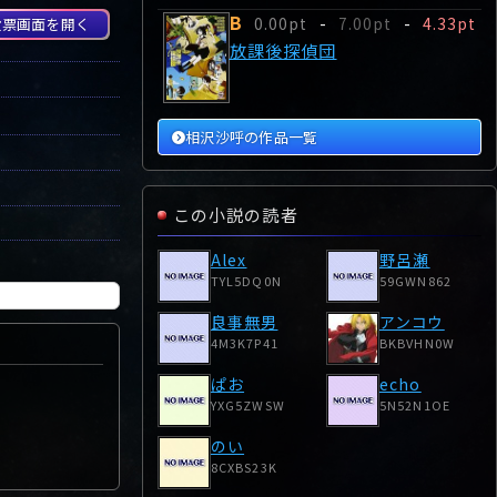
B
0.00pt
-
7.00pt
-
4.33pt
投票画面を開く
放課後探偵団
相沢沙呼の作品一覧
この小説の読者
Alex
野呂瀬
TYL5DQ0N
59GWN862
良事無男
アンコウ
4M3K7P41
BKBVHN0W
ぱお
echo
YXG5ZWSW
5N52N1OE
のい
8CXBS23K