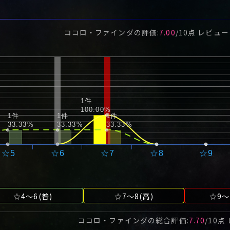
ココロ・ファインダ
の評価:
7.00
/
10
点 レビュ
1件
100.00%
1件
1件
1件
33.33%
33.33%
33.33%
☆5
☆6
☆7
☆8
☆9
☆4～6(普)
☆7～8(高)
☆9～
ココロ・ファインダ
の総合評価:
7.70
/
10
点