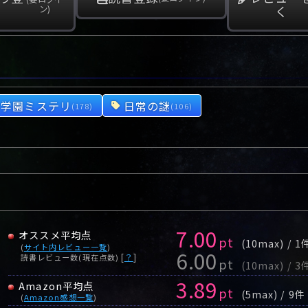
く
ン)
学園ミステリ
日常の謎
(178)
(106)
7.00
オススメ平均点
pt
(10max) / 1
(
サイト内レビュー一覧
)
6.00
[
？
]
読書レビュー数(現在点数)
pt
(10max) / 3
3.89
Amazon平均点
pt
(5max) / 9件
(
Amazon感想一覧
)