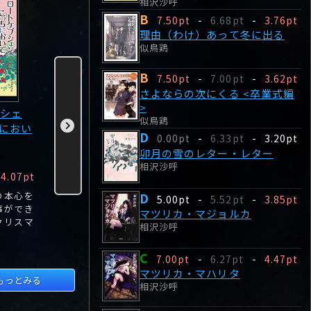
相沢沙呼
B
7.50pt
-
6.68pt
-
3.76pt
理由（わけ）あって冬に出る
似鳥鶏
B
7.50pt
-
7.00pt
-
3.62pt
さよならの次にくる <卒業式編
>
シェ
理由（わけ）あっ
さよならの次にく
卯月の雪
似鳥鶏
におい
て冬に出る
る <卒業式編>
ー・レタ
D
0.00pt
-
6.33pt
-
3.20pt
似鳥鶏
似鳥鶏
相沢沙呼
卯月の雪のレター・レター
相沢沙呼
B
B
D
4.07pt
7.50pt
-
3.76pt
7.50pt
-
3.62pt
0.00pt
の本心を
芸術棟に、フルート
「東雅彦は嘘つきで
不可解な行
D
5.00pt
-
5.52pt
-
3.85pt
事ができ
を吹く幽霊が出るら
女たらしです」愛心
妹に揺れ動
マツリカ・マジョルカ
クリスマ
しい―吹奏楽部は来
学園吹奏学部の部室
姉の心理を
相沢沙呼
。
る送別演奏会のため
に貼られた怪文書。
く「小生意
練習を行わなくては
ト」など、
C
7.00pt
-
6.27pt
-
4.47pt
ならないのだが、幽
こか切ない
マツリカ・マハリタ
霊の噂に怯えた部員
短編集。
もっとみる
相沢沙呼
が練習に来なくなっ
てしまった。