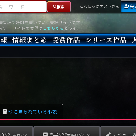
ーワード
会
こんにちはゲストさん
検索
読書管理や感想を書いていく書評サイトです。
ぞ。 サイトの要望は
こちらから
どうぞ。
情報
情報まとめ
受賞作品
シリーズ作品
情報
新刊
高評価
8月)発売
7月)発売
(6月)発売
『本格ミステリベスト』2026年版
『本格ミステリベスト』(海外)
『このミステリーがすごい!』2026年版
『このミステリーがすごい!』(海外)
『ミステリが読みたい!』2026年版
『ミステリが読みたい!』(海外)
『週刊文春ミステリーベスト10』2025年版
『週刊文春ミステリーベスト10』(海外)
本格ミステリ・エターナル300
本格ミステリ・ディケイド300
本格ミステリ・クロニクル300
ミステリー・リーグ
東西ミステリーベスト100 2012年版(国内)
東西ミステリーベスト100 2012年版(海外)
日本推理作家協会賞
本格ミステリ大賞
鮎川哲也賞
横溝正史ミステリ大賞
江戸川乱歩賞
メフィスト賞
『このミステリーがすごい!』大賞
アンソニー賞(長編賞)
エドガー賞(MWA賞)
ゴールド・ダガー賞(CWA賞)
バリー賞(長編賞)
ガラスの鍵賞
その他をもっとみる
その他をもっとみる
他に見られている小説
り登
読書登録
レビュー
(要ログイン)
(要ログイ