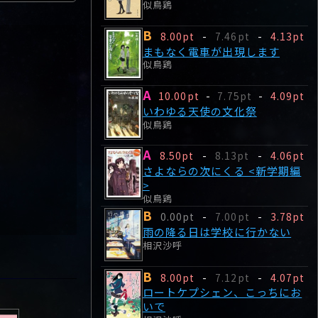
似鳥鶏
B
8.00pt
-
7.46pt
-
4.13pt
まもなく電車が出現します
似鳥鶏
A
10.00pt
-
7.75pt
-
4.09pt
いわゆる天使の文化祭
似鳥鶏
A
8.50pt
-
8.13pt
-
4.06pt
さよならの次にくる <新学期編
>
似鳥鶏
B
0.00pt
-
7.00pt
-
3.78pt
雨の降る日は学校に行かない
相沢沙呼
B
8.00pt
-
7.12pt
-
4.07pt
ロートケプシェン、こっちにお
いで