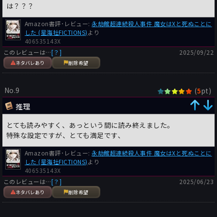
は？？？
Amazon書評･レビュー:
永劫館超連続殺人事件 魔女はXと死ぬことに
した (星海社FICTIONS)
より
406535143X
このレビューは…
[？]
2025/09/22
ネタバレあり
削除希望
No.9
(
pt)
5
推理
とても読みやすく、あっという間に読み終えました。
特殊な設定ですが、とても満足です、
Amazon書評･レビュー:
永劫館超連続殺人事件 魔女はXと死ぬことに
した (星海社FICTIONS)
より
406535143X
このレビューは…
[？]
2025/06/23
ネタバレあり
削除希望