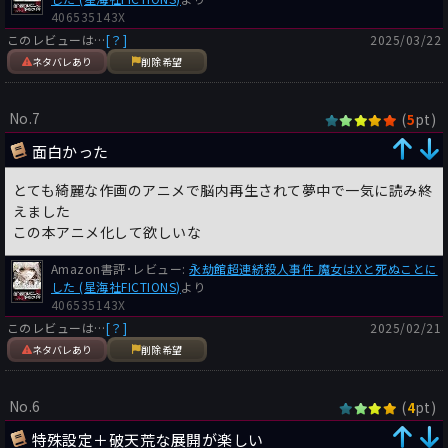
406535143X
このレビューは…
[？]
2025/03/22
ネタバレあり
削除希望
No.7
(
pt)
5
面白かった
とても綺麗な作画のアニメで脳内再生されて夢中で一気に読み終
えました
この本アニメ化して欲しいな
Amazon書評･レビュー:
永劫館超連続殺人事件 魔女はXと死ぬことに
した (星海社FICTIONS)
より
406535143X
このレビューは…
[？]
2025/02/21
ネタバレあり
削除希望
No.6
(
pt)
4
特殊設定＋破天荒な展開が楽しい