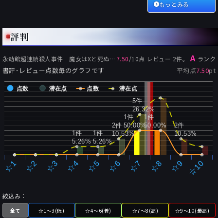
もっとみる
評判
A
永劫館超連続殺人事件 魔女はXと死ぬことにした
7.50
/
10
点 レビュー
の評価:
2
件。
ランク
書評･レビュー点数毎のグラフです
平均点
7.50
pt
点数
潜在点
点数
潜在点
5件
26.32%
1件
1件
2件
50.00%
50.00%
2件
1件
1件
10.53%
10.53%
5.26%
5.26%
☆2
☆7
☆3
☆8
☆4
☆9
☆5
☆10
☆1
☆6
絞込み：
全て
☆1～3(低)
☆4～6(普)
☆7～8(高)
☆9～10(最高)