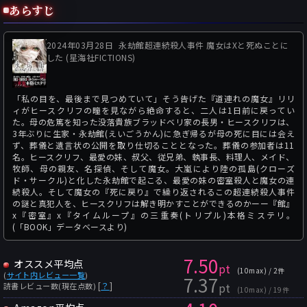
あらすじ
2024年03月28日
永劫館超連続殺人事件 魔女はXと死ぬことに
した (星海社FICTIONS)
「私の目を、最後まで見つめていて」そう告げた『道連れの魔女』リリ
ィがヒースクリフの瞳を見ながら絶命すると、二人は1日前に戻ってい
た。母の危篤を知った没落貴族ブラッドベリ家の長男・ヒースクリフは、
3年ぶりに生家・永劫館(えいごうかん)に急ぎ帰るが母の死に目には会え
ず、葬儀と遺言状の公開を取り仕切ることとなった。葬儀の参加者は11
名。ヒースクリフ、最愛の妹、叔父、従兄弟、執事長、料理人、メイド、
牧師、母の親友、名探偵、そして魔女。大嵐により陸の孤島(クローズ
ド・サークル)と化した永劫館で起こる、最愛の妹の密室殺人と魔女の連
続殺人。そして魔女の『死に戻り』で繰り返されるこの超連続殺人事件
の謎と真犯人を、ヒースクリフは解き明かすことができるのかーー『館』
x『密室』x『タイムループ』の三重奏(トリプル)本格ミステリ。
(「BOOK」データベースより)
7.50
オススメ平均点
pt
(10max) / 2件
(
サイト内レビュー一覧
)
7.37
pt
[
？
]
読書レビュー数(現在点数)
(10max) / 19件