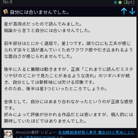
No.8
(
pt)
2
自分には合いませんでした。
星が高得点だったので読んでみました。
結論から言うと自分には合いませんでした。
前半部分はとにかく退屈で、星1つです。語り口にも工夫が感じ
られず淡々と話が進んでいくためワクワク感や引き込まれるよう
な面白さが感じられませんでした。
後半に入ると展開は動きますが、正直「これまでに読んだミステ
リやSFのどこかで見たことがあるような流れ」のツギハギが続
き、自分としては新鮮味には欠ける印象です。
そのため、後半は星3つといったところでしょうか。
全体として、自分にはあまり合わなかったというのが正直な感想
です。
好みによって評価が分かれる作品だとは思いますが、個人的には
期待していたほどではありませんでした。
Amazon書評･レビュー:
永劫館超連続殺人事件 魔女はXと死ぬことに
した (星海社FICTIONS)
より