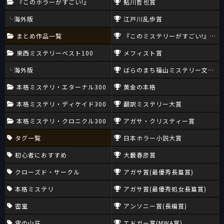
『このホラーがすごい!』
鮎川哲也賞
海外版
江戸川乱歩賞
まとめ作品一覧
『このミステリーがすごい!』大賞
東西ミステリーベスト100
メフィスト賞
海外版
ばらのまち福山ミステリー文学新
本格ミステリ・エターナル300
黄金の本格
本格ミステリ・ディケイド300
翻訳ミステリー大賞
本格ミステリ・クロニクル300
アガサ・クリスティー賞
タグ一覧
日本ホラー小説大賞
初心者におすすめ
大藪春彦賞
クローズド・サークル
アガサ賞(最優秀長篇賞)
本格ミステリ
アガサ賞(最優秀処女長篇賞)
密室
アンソニー賞(長編賞)
雪の山荘
エドガー賞(MWA賞)