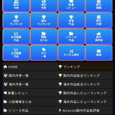
国内
海外
新着
新刊
作家
作家
レビュー
情報
国内
海外
受賞
新刊
ランキング
ランキング
作品
文庫
本日話題
情報
シリーズ
新刊
作品
まとめ
作品
高評価
近況話題
タグ
ランダム表示
要望
作品
一覧
HOME
ランキング
国内作家一覧
国内作品総合ランキング
海外作家一覧
海外作品総合ランキング
新着レビュー
国内作品レビューランキング
小説情報まとめ
海外作品レビューランキング
シリーズ作品
Amazon国内作品高評価