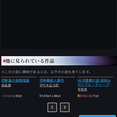
他に見られている作品
※この小説に興味がある人は、以下の小説も見ています。
切断島の殺戮理論
涜神館殺人事件
VR浮遊館の謎 探偵AI
のリアル・ディープラ
森晶麿
手代木正太郎
ーニング
早坂吝
-
D
B
0.00pt
-
1.00pt
5.00pt
-
2.88pt
8.00pt
-
2.75pt