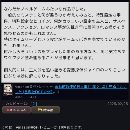
なんだかノベルゲームみたいな作品でした。
一般的なミステリと何が違うのか考えてみると、特殊設定な事
件、特殊設定なヒロイン、何かカッコいい設定の主人公、サスペ
ンス、アクション、ロマンス等が矢継ぎ早に展開される様がそう
思わせるのかもしれません。
特にタイムリープという設定がゲームっぽさを際立てているのか
もしれません。
何かしらそういうのをプレイした事のある方なら、同じ気持ちで
ワクワクと読み進めることが出来ると思います。
個人的には、主人公を追い詰める変態探偵ジャイロのいやらしい
口ぶりは妙に癖になりました。
Amazon書評･レビュー:
永劫館超連続殺人事件 魔女はXと死ぬことに
した (星海社FICTIONS)
より
406535143X
このレビューは…
[？]
2025/02/05
ネタバレあり
削除希望
その他、Amazon書評･レビューが
10
件あります。