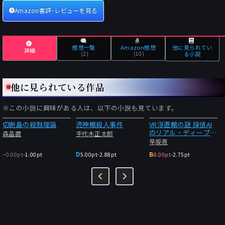
Amazon書評･レビューを見る
感想一覧
Amazon感想
他に見られてい
詳細
(2)
(10)
る小説
他に見られている作品
※この小説に興味がある人は、以下の小説も見ています。
切断島の殺戮理論
涜神館殺人事件
VR浮遊館の謎 探偵AI
のリアル・ディープラ
森晶麿
手代木正太郎
ーニング
早坂吝
-
D
B
0.00pt
-
1.00pt
5.00pt
-
2.88pt
8.00pt
-
2.75pt