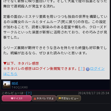
けでなく新鮮に映り面白いです。そして大嵐で陸の孤島となった
舞台で連続殺人が発生する流れ。
定番の面白いミステリ要素を用いつつも独自の世界を構築してい
るのは魔女のルールとタイムループ(死に戻り)の存在。この設定
が加わることで、読者に馴染みのある密室や館もの、クローズド
サークルといった装置が新鮮に活用されており、その巧みさが見
事でした。
シリーズ展開が期待できそうな含みを持たせた終盤も好印象でし
た。続編が出るなら、ぜひまた読みたいと思います。
▼以下、ネタバレ感想
※ネタバレの感想はログイン後閲覧できます。[
？
]
ログイン
はこちら
egut
T4OQ1KM0
このレビューは…
[？]
2024/08/17 16:25:34
ナイス!!
ネタバレですよ
不正なレビュー