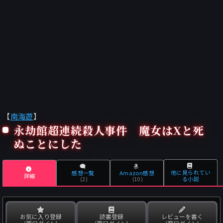
【
南海遊
】
永劫館超連続殺人事件 魔女はXと死
ぬことにした
他に見られてい
感想一覧
Amazon感想
詳細
る小説
(2)
(10)
お気に入り登録
読書登録
レビューを書く