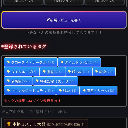
(要ログイン)
(要ログイン)
(要ログイン)
新規レビューを書く
⇒みなさんの感想をお待ちしております！！
登録されているタグ
クローズド・サークル
タイムトラベル
(181)
(144)
タイムループ
密室
館もの
魔女
(7)
(315)
(71)
(24)
名探偵
特殊設定ミステリ
(559)
(66)
ファンタジーミステリ
呪い
密室トリック
(54)
(11)
(52)
※タグの編集はログイン後行えます
※以下のグループに登録されています。
本格ミステリ大賞
(第25回(2025)最終候補作)