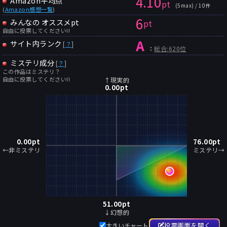
4.10
Amazon平均点
pt
(5max) / 10件
(
Amazon感想一覧
)
6
みんなの オススメpt
pt
自由に投票してください!!
A
サイト内ランク
[
？
]
：
総合:620位
ミステリ成分
[
？
]
この作品はミステリ？
自由に投票してください!!
↑現実的
0.00
pt
0.00
pt
76.00
pt
←非ミステリ
ミステリ→
51.00
pt
↓幻想的
投票画面を開く
大きいチャート