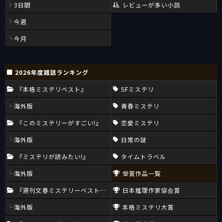
3日間
レビューが多い小説
今週
今月
2026年度雑誌ランキング
『本格ミステリベスト』
SFミステリ
海外版
青春ミステリ
『このミステリーがすごい!』
恋愛ミステリ
海外版
日常の謎
『ミステリが読みたい!』
タイムトラベル
海外版
受賞作品一覧
『週刊文春ミステリーベスト10』
日本推理作家協会賞
海外版
本格ミステリ大賞