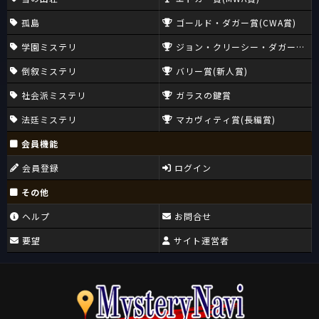
孤島
ゴールド・ダガー賞(CWA賞)
学園ミステリ
ジョン・クリーシー・ダガー賞(CW
倒叙ミステリ
バリー賞(新人賞)
社会派ミステリ
ガラスの鍵賞
法廷ミステリ
マカヴィティ賞(長編賞)
会員機能
会員登録
ログイン
その他
ヘルプ
お問合せ
要望
サイト運営者