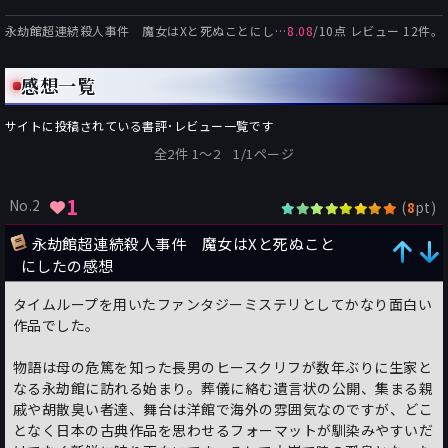
永劫館超連続殺人事件 魔女はXと死ぬことにした
8.08
の総合評価:
/
10
点 レビュー
12
件。
感想一覧
サイトに投稿されている書評･レビュー一覧です
全2件 1〜2 1/1ページ
1
No.2
(
pt)
8
永劫館超連続殺人事件 魔女はXと死ぬこと
にしたの感想
タイムループを用いたファンタジーミステリとしてかなり面白い
作品でした。
物語は母の危篤を知った長男のヒースクリフが数年ぶりに生家と
なる永劫館に訪れる始まり。葬儀に絡む遺言状の公開、集まる親
戚や胡散臭い者達、舞台は洋館で海外の雰囲気なのですが、どこ
となく日本の古典作品を思わせるフォーマットが馴染みやすいだ