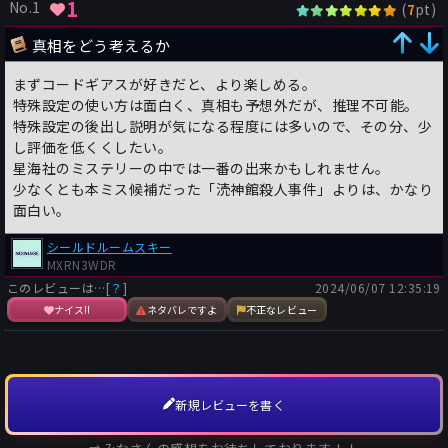
1
No.1
(
pt)
7
真相をどう考えるか
まずコードギアスが好きだと、より楽しめる。
特殊設定の使い方は面白く、真相も予想外だが、推理不可能。
特殊設定の後出し説明が気になる程度には多いので、その分、少
し評価を低くくしたい。
星海社のミステリーの中では一番の出来かもしれません。
少なくとも本ミス候補だった「涜神館殺人事件」よりは、かなり
面白い。
シールドルームスキー
MXRN3WDR
このレビューは…
[？]
2024/06/07 12:35:19
ナイス!!
ネタバレですよ
不正なレビュー
新規レビューを書く