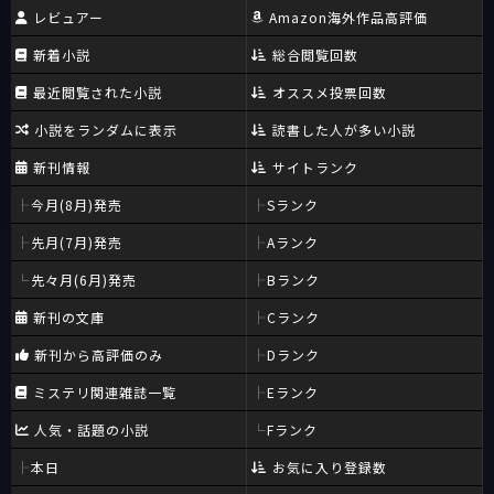
レビュアー
Amazon海外作品高評価
新着小説
総合閲覧回数
最近閲覧された小説
オススメ投票回数
小説をランダムに表示
読書した人が多い小説
新刊情報
サイトランク
今月(8月)発売
Sランク
先月(7月)発売
Aランク
先々月(6月)発売
Bランク
新刊の文庫
Cランク
新刊から高評価のみ
Dランク
ミステリ関連雑誌一覧
Eランク
人気・話題の小説
Fランク
本日
お気に入り登録数