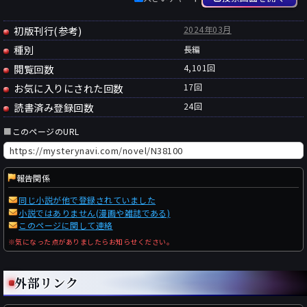
初版刊行(参考)
2024年03月
種別
長編
閲覧回数
4,101回
お気に入りにされた回数
17
回
読書済み登録回数
24
回
■
このページのURL
報告関係
同じ小説が他で登録されていました
小説ではありません(漫画や雑誌である)
このページに関して連絡
※気になった点がありましたらお知らせください。
外部リンク