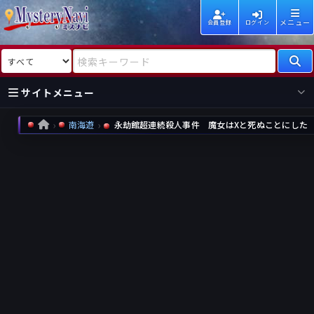
メニュー
会員登録
ログイン
検索対象
検索キーワード
サイトメニュー
南海遊
永劫館超連続殺人事件 魔女はXと死ぬことにした
HOME
国内
海外
新着
新刊
作家
作家
レビュー
情報
国内
海外
受賞
新刊
ランキング
ランキング
作品
文庫
本日話題
情報
シリーズ
新刊
作品
まとめ
作品
高評価
近況話題
タグ
ランダム表示
要望
作品
一覧