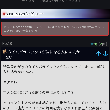
⇒みなさんの感想をお待ちしております！！
Amazonレビュー
※以下のAmazon書評･レビューにはネタバレが含まれる場合があります。
未読の方はご注意ください
No.10
(
pt)
2
タイムパラドックスが気になる人には向か
ない
特殊設定が故のタイムパラドックスが気になってしまい、物語に
入り込めなかった。
ネタバレ
主人公に〇〇された魔女の死に戻りは？？？
ヒロインと主人公が協定結んで旅に出たものの、それこそ主人公
のチート能力でヒロインの片目を潰すなりすれば主人公楽勝で