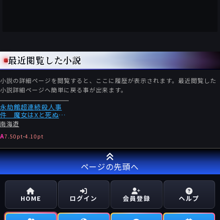
最近閲覧した小説
小説の詳細ページを閲覧すると、ここに履歴が表示されます。最近閲覧した
小説詳細ページへ簡単に戻る事が出来ます。
永劫館超連続殺人事
件 魔女はXと死ぬこ
とにした
南海遊
A
7.50pt
-
4.10pt
ページの先頭へ
HOME
ログイン
会員登録
ヘルプ