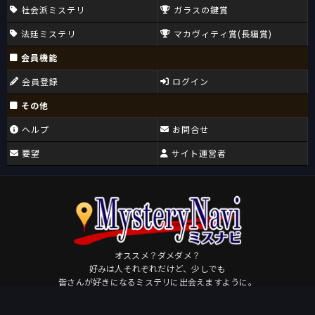
社会派ミステリ
ガラスの鍵賞
法廷ミステリ
マカヴィティ賞(長編賞)
会員機能
会員登録
ログイン
その他
ヘルプ
お問合せ
要望
サイト運営者
オススメ？ダメダメ？
好みは人それぞれだけど、少しでも
皆さんが好きになるミステリに出会えますように。
Osudame
by