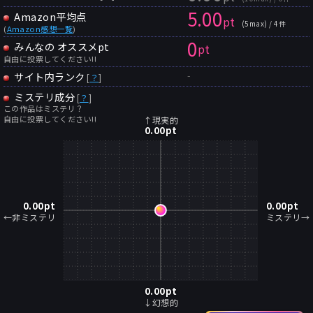
5.00
Amazon平均点
pt
(5max) / 4件
(
Amazon感想一覧
)
0
みんなの オススメpt
pt
自由に投票してください!!
-
サイト内ランク
[
？
]
ミステリ成分
[
？
]
この作品はミステリ？
自由に投票してください!!
↑現実的
0.00
pt
0.00
pt
0.00
pt
←非ミステリ
ミステリ→
0.00
pt
↓幻想的