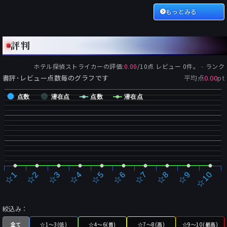
もっとみる
評判
-
ホテル探偵ストライカー
の評価:
0.00
/
10
点 レビュー
0
件。
ランク
書評･レビュー点数毎のグラフです
平均点
0.00
pt
点数
潜在点
点数
潜在点
☆2
☆7
☆3
☆8
☆4
☆9
☆5
☆10
☆1
☆6
絞込み：
全て
☆1～3(低)
☆4～6(普)
☆7～8(高)
☆9～10(最高)