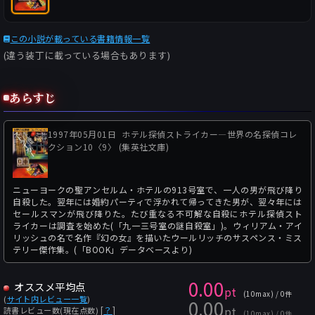
この小説が載っている書籍情報一覧
(違う装丁に載っている場合もあります)
あらすじ
1997年05月01日
ホテル探偵ストライカー―世界の名探偵コレ
クション10〈9〉 (集英社文庫)
ニューヨークの聖アンセルム・ホテルの913号室で、一人の男が飛び降り
自殺した。翌年には婚約パーティで浮かれて帰ってきた男が、翌々年には
セールスマンが飛び降りた。たび重なる不可解な自殺にホテル探偵スト
ライカーは調査を始めた(「九一三号室の謎自殺室」)。ウィリアム・アイ
リッシュの名で名作『幻の女』を描いたウールリッチのサスペンス・ミス
テリー傑作集。(「BOOK」データベースより)
0.00
オススメ平均点
pt
(10max) / 0件
(
サイト内レビュー一覧
)
0.00
pt
[
？
]
読書レビュー数(現在点数)
(10max) / 0件