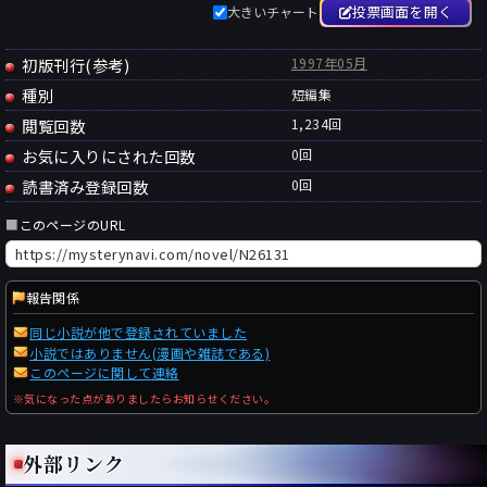
投票画面を開く
大きいチャート
初版刊行(参考)
1997年05月
種別
短編集
閲覧回数
1,234回
お気に入りにされた回数
0
回
読書済み登録回数
0
回
■
このページのURL
報告関係
同じ小説が他で登録されていました
小説ではありません(漫画や雑誌である)
このページに関して連絡
※気になった点がありましたらお知らせください。
外部リンク