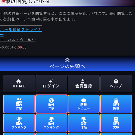
最近閲覧した小説
小説の詳細ページを閲覧すると、ここに履歴が表示されます。最近閲覧した
小説詳細ページへ簡単に戻る事が出来ます。
ホテル探偵ストライカ
ー
コーネル・ウールリッチ
-
0.00pt
-
5.00pt
ページの先頭へ
HOME
ログイン
会員登録
ヘルプ
国内
海外
新着
新刊
作家
作家
レビュー
情報
国内
海外
受賞
新刊
ランキング
ランキング
作品
文庫