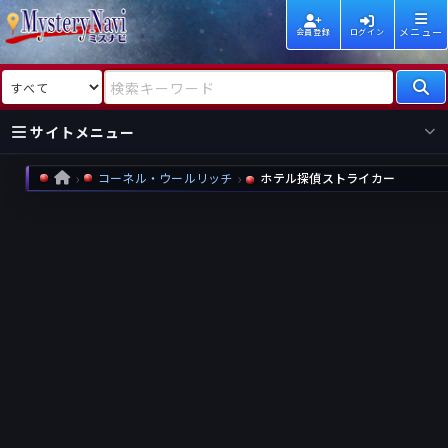
メニュー
会員登録
ログイン
検索対象
検索キーワード
サイトメニュー
コーネル・ウールリッチ
ホテル探偵ストライカー
HOME
国内
海外
新着
新刊
作家
作家
レビュー
情報
国内
海外
受賞
新刊
ランキング
ランキング
作品
文庫
本日話題
情報
シリーズ
新刊
作品
まとめ
作品
高評価
近況話題
タグ
ランダム表示
要望
作品
一覧