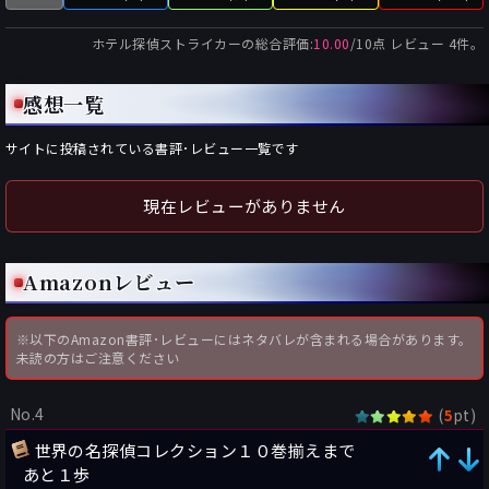
ホテル探偵ストライカー
の総合評価:
10.00
/
10
点 レビュー
4
件。
感想一覧
サイトに投稿されている書評･レビュー一覧です
現在レビューがありません
Amazonレビュー
※以下のAmazon書評･レビューにはネタバレが含まれる場合があります。
未読の方はご注意ください
No.4
(
pt)
5
世界の名探偵コレクション１０巻揃えまで
あと１歩