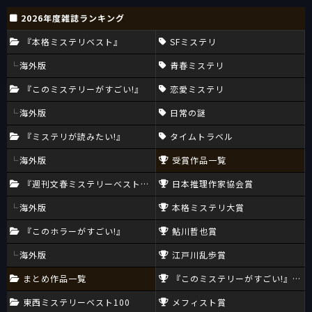
2026年度雑誌ランキング
『本格ミステリベスト』
SFミステリ
海外版
青春ミステリ
『このミステリーがすごい!』
恋愛ミステリ
海外版
日常の謎
『ミステリが読みたい!』
タイムトラベル
海外版
受賞作品一覧
『週刊文春ミステリーベスト10』
日本推理作家協会賞
海外版
本格ミステリ大賞
『このホラーがすごい!』
鮎川哲也賞
海外版
江戸川乱歩賞
まとめ作品一覧
『このミステリーがすごい!』大賞
東西ミステリーベスト100
メフィスト賞