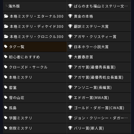
海外版
ばらのまち福山ミステリー文学新
本格ミステリ・エターナル300
黄金の本格
本格ミステリ・ディケイド300
翻訳ミステリー大賞
本格ミステリ・クロニクル300
アガサ・クリスティー賞
タグ一覧
日本ホラー小説大賞
初心者におすすめ
大藪春彦賞
クローズド・サークル
アガサ賞(最優秀長篇賞)
本格ミステリ
アガサ賞(最優秀処女長篇賞)
密室
アンソニー賞(長編賞)
雪の山荘
エドガー賞(MWA賞)
孤島
ゴールド・ダガー賞(CWA賞)
学園ミステリ
ジョン・クリーシー・ダガー賞(CW
倒叙ミステリ
バリー賞(新人賞)