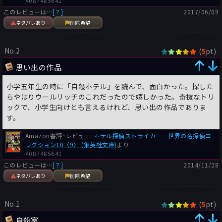
4087485641
このレビューは…
[？]
2017/06/09
ネタバレあり
削除希望
No.2
(
pt)
5
思い出の作品
小学五年生の時に「自殺ホテル」を読んで、面白かった。探した
らやはりウールリッチのこれだったので嬉しかった。奇抜なトリ
ックで、小学生向けとも言えるけれど、思い出の作品でありま
す。
Amazon書評･レビュー:
ホテル探偵ストライカー―世界の名探偵コ
レクション10〈9〉 (集英社文庫)
より
4087485641
このレビューは…
[？]
2014/11/28
ネタバレあり
削除希望
No.1
(
pt)
5
自殺室