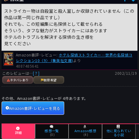
ストライカー物は自殺室と殺人室しか収録されていません（この
作品は第一同じ作品ですし）
それでも、この短編集に名探偵として載せられる
そういう、タフな魅力がストライカーにはあります
ホテルのトラブルを解決する探偵の生き様を
見てください
Amazon書評･レビュー:
ホテル探偵ストライカー―世界の名探偵コ
レクション10〈9〉 (集英社文庫)
より
4087485641
このレビューは…
[？]
2002/11/19
ネタバレあり
削除希望
その他、Amazon書評･レビューが
4
件あります。
Amazon書評･レビューを見る
感想一覧
Amazon感想
他に見られてい
詳細
(0)
(4)
る小説