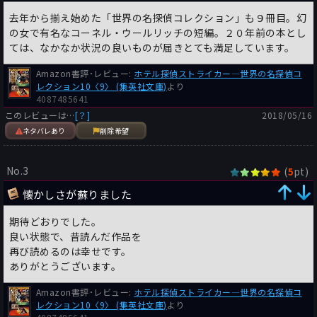
去年から揃え始めた「世界の名探偵コレクション」も９冊目。幻
の女で有名なコーネル・ウールリッチの短編。２０年前の本とし
ては、なかなか状況の良いものが届きとても満足しています。
Amazon書評･レビュー:
ホテル探偵ストライカー―世界の名探偵コ
レクション10〈9〉 (集英社文庫)
より
4087485641
このレビューは…
[？]
2018/05/16
ネタバレあり
削除希望
No.3
(
pt)
5
懐かしさが蘇りました
期待どおりでした。
良い状態で、昔読んだ作品を
再び読めるのは幸せです。
ありがとうございます。
Amazon書評･レビュー:
ホテル探偵ストライカー―世界の名探偵コ
レクション10〈9〉 (集英社文庫)
より