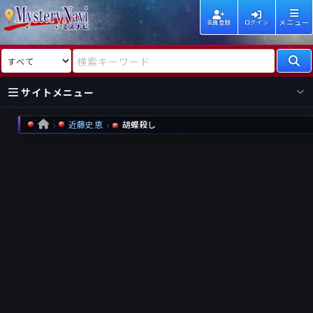
メニュー
会員登録
ログイン
検索対象
検索キーワード
サイトメニュー
近藤史恵
胡蝶殺し
HOME
国内
海外
新着
新刊
作家
作家
レビュー
情報
国内
海外
受賞
新刊
ランキング
ランキング
作品
文庫
本日話題
情報
シリーズ
新刊
作品
まとめ
作品
高評価
近況話題
タグ
ランダム表示
要望
作品
一覧