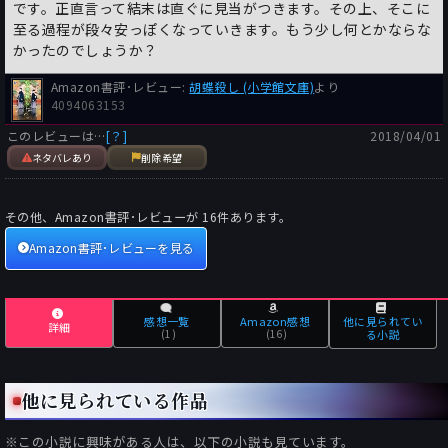
です。正直言って結末は直ぐに見当がつきます。その上、そこに
至る過程が段々安っぽくなっていきます。もう少し何とかならな
かったのでしょうか？
Amazon書評･レビュー:
胡蝶殺し (小学館文庫)
より
4094063153
このレビューは…
[？]
2018/04/01
ネタバレあり
削除希望
その他、Amazon書評･レビューが
16
件あります。
Amazon書評･レビューを見る
感想一覧
Amazon感想
他に見られてい
詳細
(1)
(16)
る小説
他に見られている作品
※この小説に興味がある人は、以下の小説も見ています。