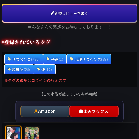
新規レビューを書く
⇒みなさんの感想をお待ちしております！！
登録されているタグ
サスペンス
子役
心理サスペンス
(780)
(1)
(89)
歌舞伎
蝶
(59)
(13)
※タグの編集はログイン後行えます
【この小説が載っている参考書籍】
Amazon
楽天ブックス