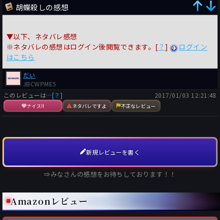
胡蝶殺しの感想
▼以下、ネタバレ感想
※ネタバレの感想はログイン後閲覧できます。[
？
]
ログイン
はこちら
だい
JBCWPME5
このレビューは…
[？]
2017/01/03 12:21:48
ナイス!!
ネタバレですよ
不正なレビュー
新規レビューを書く
⇒みなさんの感想をお待ちしております！！
Amazonレビュー