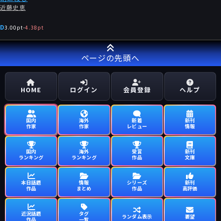
近藤史恵
D
3.00pt
-
4.38pt
ページの先頭へ
HOME
ログイン
会員登録
ヘルプ
国内
海外
新着
新刊
作家
作家
レビュー
情報
国内
海外
受賞
新刊
ランキング
ランキング
作品
文庫
本日話題
情報
シリーズ
新刊
作品
まとめ
作品
高評価
近況話題
タグ
ランダム表示
要望
作品
一覧