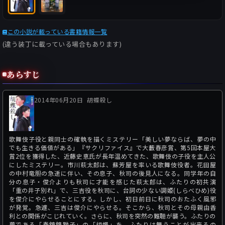
この小説が載っている書籍情報一覧
(違う装丁に載っている場合もあります)
あらすじ
2014年06月20日
胡蝶殺し
歌舞伎子役と親同士の確執を描くミステリー「美しい夢ならば、夢の中
でも生きる価値がある」『サクリファイス』で大藪春彦賞、第5回本屋大
賞2位を獲得した、近藤史恵氏が長年温めてきた、歌舞伎の子役を主人公
にしたミステリー。市川萩太郎は、蘇芳屋を率いる歌舞伎役者。花田屋
の中村竜胆の急逝に伴い、その息子、秋司の後見人になる。同学年の自
分の息子・俊介よりも秋司に才能を感じた萩太郎は、ふたりの初共演
「重の井子別れ」で、三吉役を秋司に、台詞の少ない調姫(しらべひめ)役
を俊介にやらせることにする。しかし、初日前日に秋司のおたふく風邪
が発覚。急遽、三吉は俊介にやらせる。そこから、秋司とその母親由香
利との関係がこじれていく。さらに、秋司を突然の難聴が襲う。ふたりの
夢である「春鏡鏡獅子」の「胡蝶」を、ふたりは舞うことが出来るの