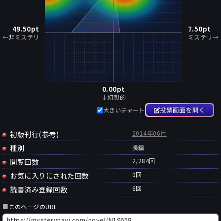
49.50
pt
7.50
pt
←非ミステリ
ミステリ→
0.00
pt
↓幻想的
投票画面を開く
大きいチャート
初版刊行(参考)
2014年06月
種別
長編
閲覧回数
2,284回
お気に入りにされた回数
0
回
読書済み登録回数
6
回
■
このページのURL