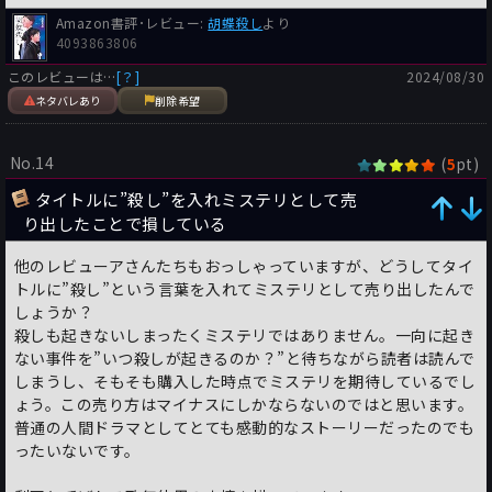
Amazon書評･レビュー:
胡蝶殺し
より
4093863806
このレビューは…
[？]
2024/08/30
ネタバレあり
削除希望
No.14
(
pt)
5
タイトルに”殺し”を入れミステリとして売
り出したことで損している
他のレビューアさんたちもおっしゃっていますが、どうしてタイ
トルに”殺し”という言葉を入れてミステリとして売り出したんで
しょうか？
殺しも起きないしまったくミステリではありません。一向に起き
ない事件を”いつ殺しが起きるのか？”と待ちながら読者は読んで
しまうし、そもそも購入した時点でミステリを期待しているでし
ょう。この売り方はマイナスにしかならないのではと思います。
普通の人間ドラマとしてとても感動的なストーリーだったのでも
ったいないです。