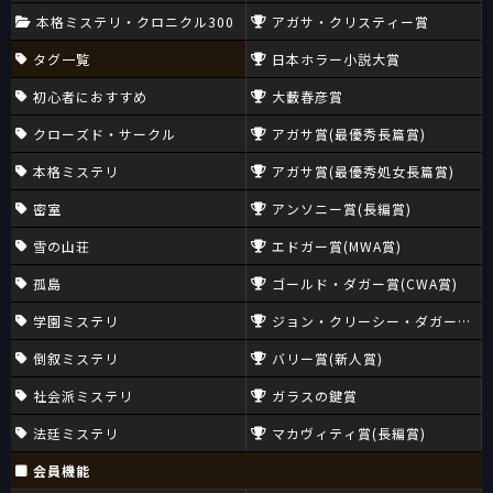
本格ミステリ・クロニクル300
アガサ・クリスティー賞
タグ一覧
日本ホラー小説大賞
初心者におすすめ
大藪春彦賞
クローズド・サークル
アガサ賞(最優秀長篇賞)
本格ミステリ
アガサ賞(最優秀処女長篇賞)
密室
アンソニー賞(長編賞)
雪の山荘
エドガー賞(MWA賞)
孤島
ゴールド・ダガー賞(CWA賞)
学園ミステリ
ジョン・クリーシー・ダガー賞(CW
倒叙ミステリ
バリー賞(新人賞)
社会派ミステリ
ガラスの鍵賞
法廷ミステリ
マカヴィティ賞(長編賞)
会員機能