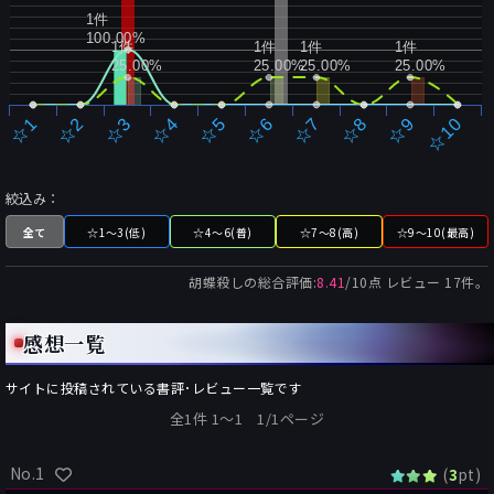
1件
100.00%
1件
1件
1件
1件
25.00%
25.00%
25.00%
25.00%
☆2
☆7
☆3
☆8
☆4
☆9
☆5
☆10
☆1
☆6
絞込み：
全て
☆1～3(低)
☆4～6(普)
☆7～8(高)
☆9～10(最高)
胡蝶殺し
の総合評価:
8.41
/
10
点 レビュー
17
件。
感想一覧
サイトに投稿されている書評･レビュー一覧です
全1件 1〜1 1/1ページ
No.1
(
pt)
3