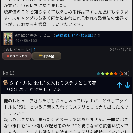
がすがしい気持ちになりました。
歌舞伎のことを知らなくても楽しめる作品ですし勉強にもなりま
す。スキャンダルも多く何かとあれこれ言われる歌舞伎の世界で
すが、これからも鑑賞していきたいです。
Amazon書評･レビュー:
胡蝶殺し (小学館文庫)
より
4094063153
このレビューは…
[？]
2024/06/06
ネタバレあり
削除希望
No.13
(
pt)
5
タイトルに”殺し”を入れミステリとして売
り出したことで損している
他のレビューアさんたちもおっしゃっていますが、どうしてタイ
トルに”殺し”という言葉を入れてミステリとして売り出したんで
しょうか？
殺しも起きないしまったくミステリではありません。一向に起き
ない事件を”いつ殺しが起きるのか？”と待ちながら読者は読んで
しまうし、そもそも購入した時点でミステリを期待しているでし