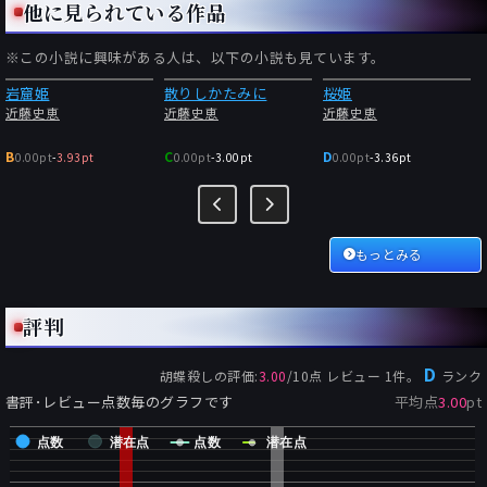
他に見られている作品
※この小説に興味がある人は、以下の小説も見ています。
岩窟姫
散りしかたみに
桜姫
近藤史恵
近藤史恵
近藤史恵
B
C
D
0.00pt
-
3.93pt
0.00pt
-
3.00pt
0.00pt
-
3.36pt
もっとみる
評判
D
胡蝶殺し
の評価:
3.00
/
10
点 レビュー
1
件。
ランク
書評･レビュー点数毎のグラフです
平均点
3.00
pt
点数
潜在点
点数
潜在点