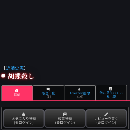
【
近藤史恵
】
胡蝶殺し
他に見られてい
感想一覧
Amazon感想
詳細
る小説
(1)
(16)
お気に入り登録
読書登録
レビューを書く
(要ログイン)
(要ログイン)
(要ログイン)