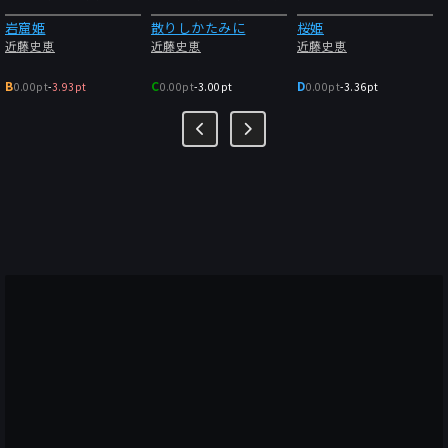
岩窟姫
散りしかたみに
桜姫
近藤史恵
近藤史恵
近藤史恵
B
C
D
0.00pt
-
3.93pt
0.00pt
-
3.00pt
0.00pt
-
3.36pt