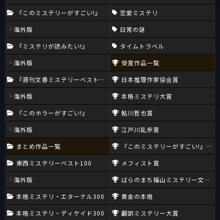
『このミステリーがすごい!』
恋愛ミステリ
海外版
日常の謎
『ミステリが読みたい!』
タイムトラベル
海外版
受賞作品一覧
『週刊文春ミステリーベスト10』
日本推理作家協会賞
海外版
本格ミステリ大賞
『このホラーがすごい!』
鮎川哲也賞
海外版
江戸川乱歩賞
まとめ作品一覧
『このミステリーがすごい!』大賞
東西ミステリーベスト100
メフィスト賞
海外版
ばらのまち福山ミステリー文学新
本格ミステリ・エターナル300
黄金の本格
本格ミステリ・ディケイド300
翻訳ミステリー大賞