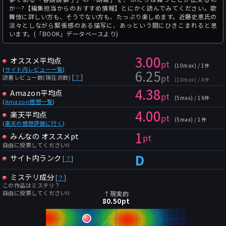
か…?【編集担当からのおすすめ情報】とにかく読んでみてください。歌
舞伎に詳しい方も、そうでない方も、たっぷり楽しめます。近藤史恵氏の
淡々としながら緊張感のある描写に、あっという間にひきこまれると思
います。(「BOOK」データベースより)
3.00
オススメ平均点
pt
(10max) / 1件
(
サイト内レビュー一覧
)
6.25
pt
[
？
]
読書レビュー数(現在点数)
(10max) / 4件
4.38
Amazon平均点
pt
(5max) / 16件
(
Amazon感想一覧
)
4.00
楽天平均点
pt
(5max) / 1件
(
楽天の感想評価に行く
)
1
みんなの オススメpt
pt
自由に投票してください!!
D
サイト内ランク
[
？
]
ミステリ成分
[
？
]
この作品はミステリ？
自由に投票してください!!
↑現実的
80.50
pt