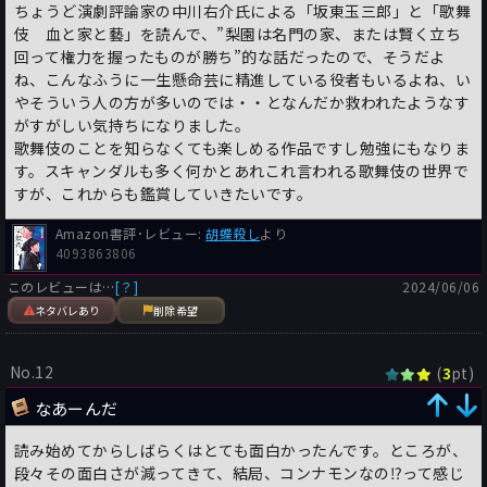
ちょうど演劇評論家の中川右介氏による「坂東玉三郎」と「歌舞
伎 血と家と藝」を読んで、”梨園は名門の家、または賢く立ち
回って権力を握ったものが勝ち”的な話だったので、そうだよ
ね、こんなふうに一生懸命芸に精進している役者もいるよね、い
やそういう人の方が多いのでは・・となんだか救われたようなす
がすがしい気持ちになりました。
歌舞伎のことを知らなくても楽しめる作品ですし勉強にもなりま
す。スキャンダルも多く何かとあれこれ言われる歌舞伎の世界で
すが、これからも鑑賞していきたいです。
Amazon書評･レビュー:
胡蝶殺し
より
4093863806
このレビューは…
[？]
2024/06/06
ネタバレあり
削除希望
No.12
(
pt)
3
なあーんだ
読み始めてからしばらくはとても面白かったんです。ところが、
段々その面白さが減ってきて、結局、コンナモンなの⁉️って感じ