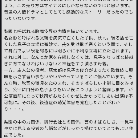
ょう。この売り方はマイナスにしかならないのではと思います。
普通の人間ドラマとしてとても感動的なストーリーだったのでも
ったいないです。
梨園と呼ばれる歌舞伎界の内情を描いています。
名女形と呼ばれる父親を病気で亡くした子供、秋司。後ろ盾を亡
くした息子の立場は微妙で、芸を受け継ぎ磨くという面で、そし
て舞台でよい役を得るには明らかに不利な立場に立たされます。
それに対し、なんとか家を存続しなくては、息子をりっぱな跡継
ぎに育てなければいけないと神経をすり減らす母親。
一方、主人公の役者、萩太郎は息子の俊介がまったく歌舞伎に興
味を示さず習い事もいやいややっていることに悩んでいます。そ
んな時、秋司の後見をたのまれ、そのすばらしい才能に目をみは
り、公平に自分の息子よりもいい役につけようと奮闘します。が
公演直前になって秋司がおたふくかぜにかかってしまい出演は不
可能に。その後、後遺症の聴覚障害を発症したことがわか
り・・・。
梨園の中の力関係、興行会社との関係、芸のすばらしさ、一見華
やかに見える役者の苦悩などがしっかり描けていてとてもよい作
品でした。