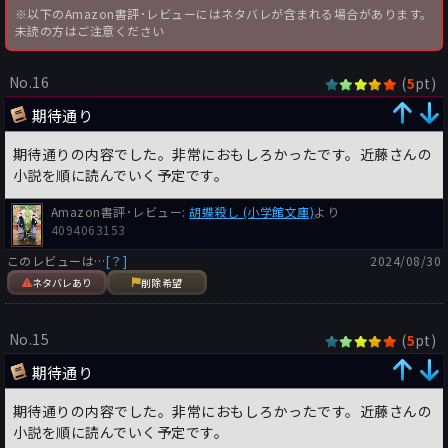
※以下のAmazon書評･レビューにはネタバレが含まれる場合があります。
未読の方はご注意ください
No.16
(
pt)
5
期待通り
期待通りの内容でした。非常におもしろかったです。近藤さんの
小説を順に読んでいく予定です。
Amazon書評･レビュー:
胡蝶殺し (小学館文庫)
より
4094063153
このレビューは…
[？]
2024/08/30
ネタバレあり
削除希望
No.15
(
pt)
5
期待通り
期待通りの内容でした。非常におもしろかったです。近藤さんの
小説を順に読んでいく予定です。