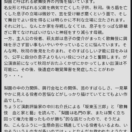
梨園と呼ばれる歌舞伎界の内情を描いています。
名女形と呼ばれる父親を病気で亡くした子供、秋司。後ろ盾を亡
くした息子の立場は微妙で、芸を受け継ぎ磨くという面で、そし
て舞台でよい役を得るには明らかに不利な立場に立たされます。
それに対し、なんとか家を存続しなくては、息子をりっぱな跡継
ぎに育てなければいけないと神経をすり減らす母親。
一方、主人公の役者、萩太郎は息子の俊介がまったく歌舞伎に興
味を示さず習い事もいやいややっていることに悩んでいます。そ
んな時、秋司の後見をたのまれ、そのすばらしい才能に目をみは
り、公平に自分の息子よりもいい役につけようと奮闘します。が
公演直前になって秋司がおたふくかぜにかかってしまい出演は不
可能に。その後、後遺症の聴覚障害を発症したことがわか
り・・・。
梨園の中の力関係、興行会社との関係、芸のすばらしさ、一見華
やかに見える役者の苦悩などがしっかり描けていてとてもよい作
品でした。
ちょうど演劇評論家の中川右介氏による「坂東玉三郎」と「歌舞
伎 血と家と藝」を読んで、”梨園は名門の家、または賢く立ち
回って権力を握ったものが勝ち”的な話だったので、そうだよ
ね、こんなふうに一生懸命芸に精進している役者もいるよね、い
やそういう人の方が多いのでは・・となんだか救われたようなす