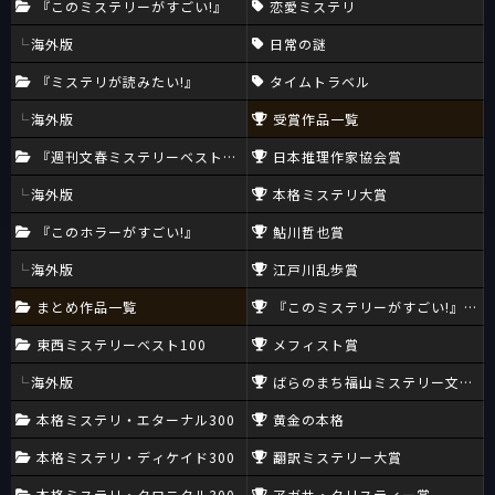
『このミステリーがすごい!』
恋愛ミステリ
海外版
日常の謎
『ミステリが読みたい!』
タイムトラベル
海外版
受賞作品一覧
『週刊文春ミステリーベスト10』
日本推理作家協会賞
海外版
本格ミステリ大賞
『このホラーがすごい!』
鮎川哲也賞
海外版
江戸川乱歩賞
まとめ作品一覧
『このミステリーがすごい!』大賞
東西ミステリーベスト100
メフィスト賞
海外版
ばらのまち福山ミステリー文学新
本格ミステリ・エターナル300
黄金の本格
本格ミステリ・ディケイド300
翻訳ミステリー大賞
本格ミステリ・クロニクル300
アガサ・クリスティー賞