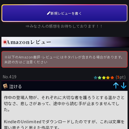
新規レビューを書く
⇒みなさんの感想をお待ちしております！！
Amazonレビュー
※以下のAmazon書評･レビューにはネタバレが含まれる場合があります。
未読の方はご注意ください
No.419
(
pt)
5
泣ける
作中の登場人物が、それぞれに大切な者を護ろうとする温かさと
切なさ、悲しさがあって、途中から読む手が止まりませんでし
た。
KindleのUnlimitedでダウンロードしたのですが、これは文庫を
買い直そうと思えた作品です。