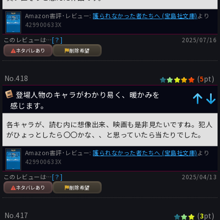
Amazon書評･レビュー:
護られなかった者たちへ (宝島社文庫)
より
429900633X
このレビューは…
[？]
2025/07/16
ネタバレあり
削除希望
No.418
(
pt)
5
登場人物のキャラがわかり易く、暖かみを
感じます。
各キャラが、読む内に想像出来、映画も是非見たいですね。犯人
がひょっとしたら〇〇かな、、と思っていたら当たりでした。
Amazon書評･レビュー:
護られなかった者たちへ (宝島社文庫)
より
429900633X
このレビューは…
[？]
2025/04/13
ネタバレあり
削除希望
No.417
(
pt)
3