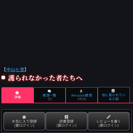
【
中山七里
】
護られなかった者たちへ
他に見られてい
感想一覧
Amazon感想
詳細
る小説
(5)
(419)
お気に入り登録
読書登録
レビューを書く
(要ログイン)
(要ログイン)
(要ログイン)