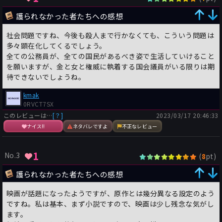
護られなかった者たちへの感想
社会問題ですね、今後も殺人まで行かなくても、こういう問題は
多々顕在化してくるでしょう。
全ての公務員が、全ての国民があるべき姿で生活していけること
を願いますが、金と女と権威に執着する国会議員がいる限りは期
待できないでしょうね。
kmak
0RVCT7SX
このレビューは…
[？]
2023/03/17 20:46:33
ナイス!!
ネタバレですよ
不正なレビュー
1
No.3
(
pt)
8
護られなかった者たちへの感想
映画が話題になったようですが、原作とは幾分異なる設定のよう
ですね。私は基本、まず小説ですので、映画は少し残念な気がし
ます。