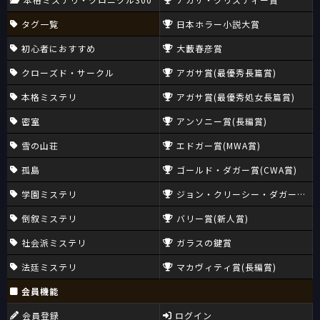
タグ一覧
日本ホラー小説大賞
初心者におすすめ
大藪春彦賞
クローズド・サークル
アガサ賞(最優秀長篇賞)
本格ミステリ
アガサ賞(最優秀処女長篇賞)
密室
アンソニー賞(長編賞)
雪の山荘
エドガー賞(MWA賞)
孤島
ゴールド・ダガー賞(CWA賞)
学園ミステリ
ジョン・クリーシー・ダガー賞(CW
倒叙ミステリ
バリー賞(新人賞)
社会派ミステリ
ガラスの鍵賞
法廷ミステリ
マカヴィティ賞(長編賞)
会員機能
会員登録
ログイン