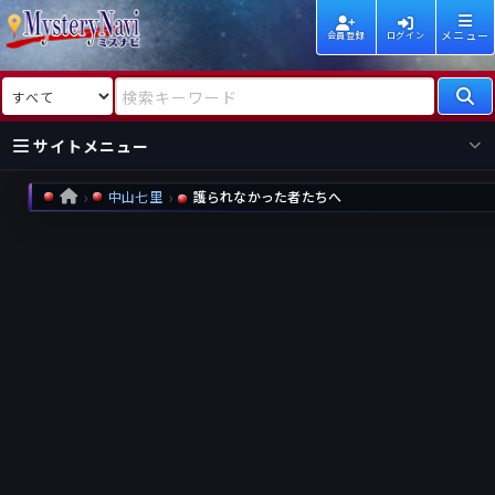
メニュー
会員登録
ログイン
検索対象
検索キーワード
サイトメニュー
中山七里
護られなかった者たちへ
HOME
国内
海外
新着
新刊
作家
作家
レビュー
情報
国内
海外
受賞
新刊
ランキング
ランキング
作品
文庫
本日話題
情報
シリーズ
新刊
作品
まとめ
作品
高評価
近況話題
タグ
ランダム表示
要望
作品
一覧