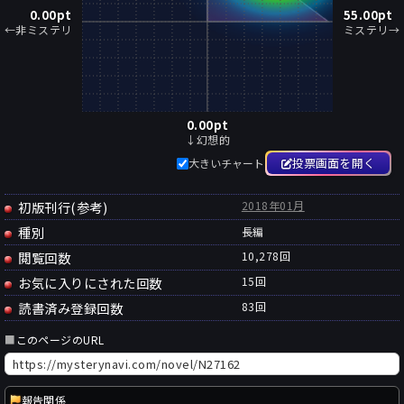
0.00
pt
55.00
pt
←非ミステリ
ミステリ→
0.00
pt
↓幻想的
投票画面を開く
大きいチャート
初版刊行(参考)
2018年01月
種別
長編
閲覧回数
10,278回
お気に入りにされた回数
15
回
読書済み登録回数
83
回
■
このページのURL
報告関係