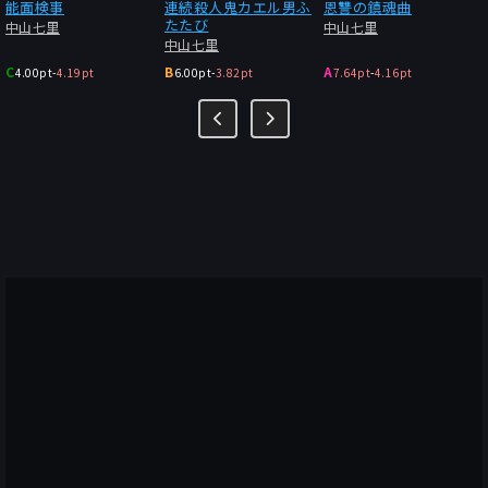
礎控除の対象とする、社保の第3号を廃止する、などの税と社会
能面検事
連続殺人鬼カエル男ふ
恩讐の鎮魂曲
たたび
中山七里
中山七里
保障の改革も検討課題となる。
中山七里
定期昇給の対象となる日本のエスタブリッシュメント層は、事態
C
B
A
4.00pt
-
4.19pt
6.00pt
-
3.82pt
7.64pt
-
4.16pt
の深刻さに気付いていない。日本に貧困層をつくり出してしまっ
たことが、内需をシュリンクさせている。大企業の賃上げ原資を
稼ぎ出しているのは、下請けではないのか。正社員のボーナスを
捻り出しているのは非正規ではないのか。(オランダでは「労働
時間による差別禁止法」により、労働者の時間当たり賃金が同一
と規定されている)
全員に行き渡る資源配分は可能なのに、ゼロサム思考で部分最適
を追求するから貧困が生まれるのではないのか。
生活保護費の総額は2021年度で3兆8000万。同年に開催された
「復興五輪」の大会経費は道路や気象設備の整備費など関連も含
めると、総額で3兆7000万(内、組織委負担は6404億)となった。
電通グループは談合の摘発により、罰金3億円の有罪判決を受け
た。
(復興予算39.4兆円のうち被災地以外への流用、還流の総額は不
明。コロナ対策77兆円の中抜きで問題になったのは、パソナ、ア
パ、電通など。サービスデザイン推進協議会とは何か)
開催前にはエリア内のホームレスが排除された。開催後には264
名が行方不明となっていた。