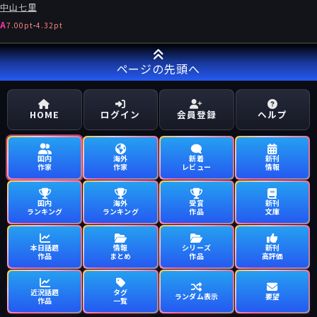
中山七里
となりました。
5. **文化的交流**: 国内外から多くの人々が訪れることで、被災
A
7.00pt
-
4.32pt
地の文化や伝統が広く知られるようになりました。地域の魅力が
再評価されるきっかけとなりました。
ページの先頭へ
これらのメリットにより、被災地は一歩ずつ前進し、明るい未来
に向けた基盤が築かれました。」
HOME
ログイン
会員登録
ヘルプ
国内
海外
新着
新刊
作家
作家
レビュー
情報
国内
海外
受賞
新刊
ランキング
ランキング
作品
文庫
本日話題
情報
シリーズ
新刊
作品
まとめ
作品
高評価
近況話題
タグ
ランダム表示
要望
作品
一覧