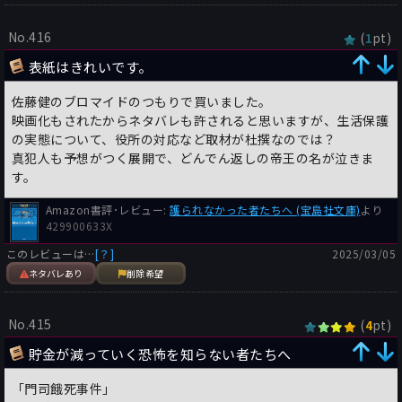
の難しさを描いた長編ミステリ小説。他社刊行作加筆修正文
庫版。
No.416
(
pt)
1
ご近所からの苦情を受けて、所有するアパートを確認しに
表紙はきれいです。
行く男性。普段から口うるさく苦情を入れてくる相手にうん
ざりしながらも、現地へ赴いたところ…。
佐藤健のブロマイドのつもりで買いました。
映画化もされたからネタバレも許されると思いますが、生活保護
上記の引用は、市民からの不正に対する通報について描か
の実態について、役所の対応など取材が杜撰なのでは？
れた一節。
真犯人も予想がつく展開で、どんでん返しの帝王の名が泣きま
生活できないふりをして、余分な贅沢品を持っていられたり
す。
したら、まあ穏やかな気持ちではいられないのではないで
しょうか。そういう人がいることで、本来貰わなければ生活
Amazon書評･レビュー:
護られなかった者たちへ (宝島社文庫)
より
できない人に保護が行き渡らないのは、問題です。
429900633X
まさしくこの問題を描いた一冊となっていて、考えさせられ
このレビューは…
[？]
2025/03/05
る部分が多いのではないでしょうか。
途中も読後も、ずっと気持ちが乗らなくて、スッキリとし
ネタバレあり
削除希望
ないままな作品。楽しく読書したい人には、全く向かない作
品であると思われます。
No.415
(
pt)
4
映像化もされているようなので、読書するのが苦手な人は
そちらに当たられると良いかも知れません。
貯金が減っていく恐怖を知らない者たちへ
ーーーーー
「門司餓死事件」