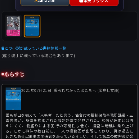
Amazon
楽天ブックス
この小説が載っている書籍情報一覧
(違う装丁に載っている場合もあります)
あらすじ
2021年07月21日
護られなかった者たちへ (宝島社文庫)
誰もが口を揃えて「人格者」だと言う、仙台市の福祉保険事務所課長・三
雲忠勝が、身体を拘束された餓死死体で発見された。怨恨が理由とは考
えにくく、物盗りによる犯行の可能性も低く、捜査は暗礁に乗り上げ
る。しかし事件の数日前に、一人の模範囚が出所しており、男は過去に
起きたある出来事の関係者を追っているらしい。そして第二の被害者が発