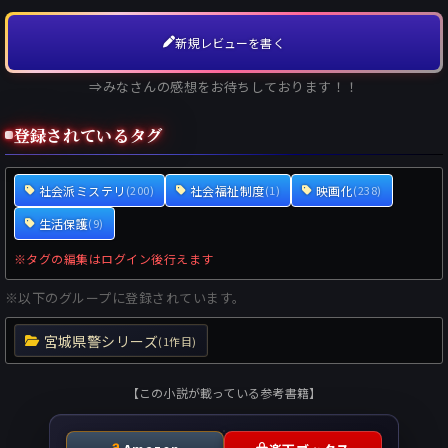
新規レビューを書く
⇒みなさんの感想をお待ちしております！！
登録されているタグ
社会派ミステリ
社会福祉制度
映画化
(200)
(1)
(238)
生活保護
(9)
※タグの編集はログイン後行えます
※以下のグループに登録されています。
宮城県警シリーズ
(1作目)
【この小説が載っている参考書籍】