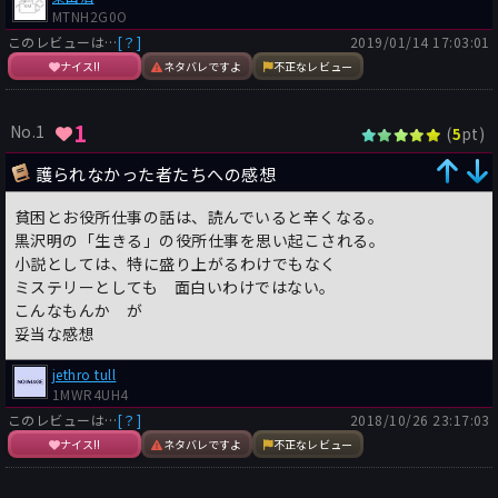
MTNH2G0O
このレビューは…
[？]
2019/01/14 17:03:01
ナイス!!
ネタバレですよ
不正なレビュー
1
No.1
(
pt)
5
護られなかった者たちへの感想
貧困とお役所仕事の話は、読んでいると辛くなる。
黒沢明の「生きる」の役所仕事を思い起こされる。
小説としては、特に盛り上がるわけでもなく
ミステリーとしても 面白いわけではない。
こんなもんか が
妥当な感想
jethro tull
1MWR4UH4
このレビューは…
[？]
2018/10/26 23:17:03
ナイス!!
ネタバレですよ
不正なレビュー