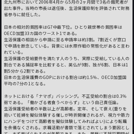
北九州市において2006年4月から5月の2ヶ月間で3名の餓死者が
出た事件。当時の市長は退任後、生活保護抑制を評価されて財務
省参与に就任した。
日本の相対的貧困率はG7中最下位。ひとり親世帯の貧困率は
OECD加盟33カ国のワースト1である。
生活保護の相談から申請に至る申請率は約3割。7割近くが窓口
で申請を断念している。背景には水際作戦の常態化があると言わ
れている。
生活保護の受給要件を満たす人のうち、実際に受給している人の
割合である捕捉率を比較すると、英仏が9割、独が6割、日本は1
割5分から2割である。
日本の生活保護費のGDPにおける割合は約1.5％、OECD加盟国
平均の7分の1となる。
ネットにおける「ナマポ」バッシング。不正受給の割合は0.3％
弱である。「働かざる者食うべからず」という自己責任論。
生活保護受給者の半数以上が高齢者。定年、そして衰え(重りを
抱いて妊婦を擬似体験する催しが時折開催されるが、視力や筋力
にハンデをつけて高齢者を擬似体験してみればよい)により転職
を余儀なくされる。求職活動が書類で落とされてしまう要因とし
て、まず挙げられるのが年齢である。また、履歴に不就労期間が