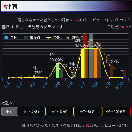
評判
A
護られなかった者たちへ
の評価:
7.00
/
10
点 レビュー
5
件。
ランク
書評･レビュー点数毎のグラフです
平均点
7.00
pt
点数
潜在点
点数
潜在点
2件
2件
40.00%
40.00%
1件
7件
20.00%
5件
12.28%
3件
8.77%
1件
5.26%
1.75%
☆2
☆7
☆3
☆8
☆4
☆9
☆5
☆10
☆1
☆6
絞込み：
全て
☆1～3(低)
☆4～6(普)
☆7～8(高)
☆9～10(最高)
護られなかった者たちへ
の総合評価:
8.61
/
10
点 レビュー
424
件。