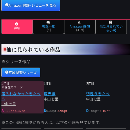
差がありそうだ。子供に面倒を見てもらう前提はもう成立しな
Amazon書評･レビューを見る
い。逆に、親がいつまでも子の面倒を見続けるケースが増えてい
る。
65歳以上の就業率(2021年)は韓国34.9％、日本25.1％、アメリ
感想一覧
Amazon感想
他に見られてい
カ18％、カナダ12.9％、イギリス10.3％、 ドイツ7.4％。 日本は
詳細
(5)
(419)
る小説
リタイアできない高齢者が急増している。
生活保護が多過ぎるのではない。給料が少な過ぎ、従って年金も
他に見られている作品
少なくなる。
年金の賦課方式と人口減少の齟齬から、厚生年金の積立金を国民
※シリーズ作品
年金に振り向けるという案が出ているが、今や厚生年金自体が少
ない人が現れつつある。また、生活保護に代わる給付つき税額控
宮城県警シリーズ
除やベーシックインカムなども議論されている。しかし、会社が
給料を払えないから税金で、というのは筋が違う。順番からいっ
1作目
2作目
3作目
※現在のページ
て、まずは働くインセンティブが生じるところまで最低賃金を引
護られなかった者たち
境界線
彷徨う者たち
き上げるのが先の筈だ。それで会社が倒産するなら、従業員に最
へ
中山七里
中山七里
低限度の生活もさせられない会社だった、というだけのことであ
中山七里
る。元々事業採算の取れていない会社が、生かさず殺さずの奴隷
A
D
D
7.00pt
-
4.32pt
0.00pt
-
3.96pt
0.00pt
-
4.10pt
使役で延命していた。増え続ける株主配当と役員報酬に対抗でき
るのは最低賃金しかない。
※この小説に興味がある人は、以下の小説も見ています。
最低賃金と同時に、食料品を非課税にする、年収200万までを基