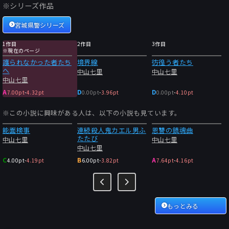
※シリーズ作品
宮城県警シリーズ
1作目
2作目
3作目
※現在のページ
護られなかった者たち
境界線
彷徨う者たち
へ
中山七里
中山七里
中山七里
A
D
D
7.00pt
-
4.32pt
0.00pt
-
3.96pt
0.00pt
-
4.10pt
※この小説に興味がある人は、以下の小説も見ています。
能面検事
連続殺人鬼カエル男ふ
恩讐の鎮魂曲
たたび
中山七里
中山七里
中山七里
C
B
A
4.00pt
-
4.19pt
6.00pt
-
3.82pt
7.64pt
-
4.16pt
もっとみる