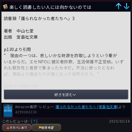
楽しく読書したい人には向かないのでは
読書録「護られなかった者たちへ」3
著者 中山七里
出版 宝島社文庫
p130より引用
“ 理由の一つは、悲しいかな財源を詐取しようという輩が
いるからだ。エセNPOに被災者詐欺、生活保護不正受給。いず
れも緊急性と善意で集まったカネだ。不法に使ったとなれ
ば、普段より風当たりが強くなって当然だろう。”
目次より抜粋引用
“善人の死
続きを読む
人格者の死
貧者の死
Amazon書評･レビュー:
護られなかった者たちへ (宝島社文庫)
より
家族の死
429900633X
恩讐の果て”
このレビューは…
[？]
2025/03/16
ネタバレあり
削除希望
大震災後の仙台で起きた殺人を巡る、人を支える社会制度