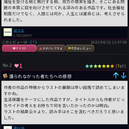
福祉を受ける側と執行する側、双方の現実を描き、そこにある問
題の本質に目を向けさせてくれる深みのある作品です。社会福祉
制度だけでなく、人間とは何か、人生とは運命とは、考えさせら
れました。
はつえ
L7BVQMDY
このレビューは…
[？]
2022/08/22 11:07:50
ナイス!!
ネタバレですよ
不正なレビュー
1
No.2
(
pt)
7
護られなかった者たちへの感想
作者の作品の特徴からラストの展開は早い段階で読めてしまいま
すかね。
生活保護をテーマにした作品ですが、タイトルからも作者がどっ
ちサイドの考えをお持ちで何を言いたかったのかは明白。
ラストの結果云々より、読み手はそこを汲むべきだろうと思いま
した。
梁山泊