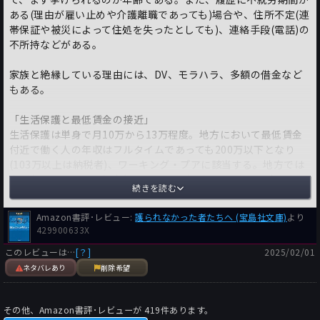
ある(理由が雇い止めや介護離職であっても)場合や、住所不定(連
帯保証や被災によって住処を失ったとしても)、連絡手段(電話)の
不所持などがある。
家族と絶縁している理由には、DV、モラハラ、多額の借金など
もある。
「生活保護と最低賃金の接近」
生活保護は単身で月10万から13万程度。地方において最低賃金
付近で働く人の年収はフルタイムであっても200万以下となり
(103万以上は納税者)、ワーキング・プアに該当する。地方では
車が必需品であり、都市部にあるようなディスカウント店もな
続きを読む
い。貯蓄に回せる余裕がないため、病気や怪我などのアクシデン
トが生活の破綻に直結している。
Amazon書評･レビュー:
護られなかった者たちへ (宝島社文庫)
より
429900633X
「生活保護と年金の接近、もしくは逆転」
このレビューは…
[？]
2025/02/01
そう遠くない将来、就職氷河期世代が高齢者になる。この世代は
団塊ジュニアと重なり、人口が多い。非正規雇用が多いこの世代
ネタバレあり
削除希望
の4割弱が、月10万未満の年金額となる試算もある。
世界の年金を見れば、スペイン月52万、米28万、英18万。物価
その他、Amazon書評･レビューが
419
件あります。
も保険料も違うので単純比較はできないが、老後の不安には相当