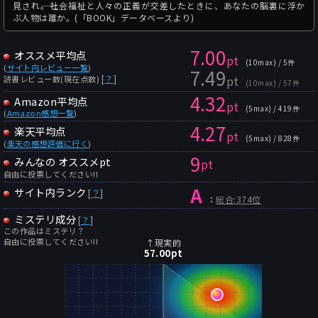
見され――。社会福祉と人々の正義が交差したときに、あなたの脳裏に浮か
ぶ人物は誰か。(「BOOK」データベースより)
7.00
オススメ平均点
pt
(10max) / 5件
(
サイト内レビュー一覧
)
7.49
pt
[
？
]
読書レビュー数(現在点数)
(10max) / 57件
4.32
Amazon平均点
pt
(5max) / 419件
(
Amazon感想一覧
)
4.27
楽天平均点
pt
(5max) / 828件
(
楽天の感想評価に行く
)
9
みんなの オススメpt
pt
自由に投票してください!!
A
サイト内ランク
[
？
]
：
総合:374位
ミステリ成分
[
？
]
この作品はミステリ？
自由に投票してください!!
↑現実的
57.00
pt