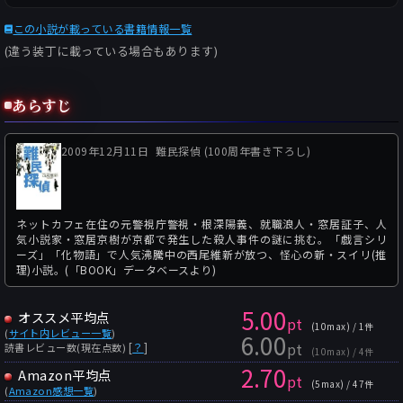
この小説が載っている書籍情報一覧
(違う装丁に載っている場合もあります)
あらすじ
2009年12月11日
難民探偵 (100周年書き下ろし)
ネットカフェ在住の元警視庁警視・根深陽義、就職浪人・窓居証子、人
気小説家・窓居京樹が京都で発生した殺人事件の謎に挑む。「戯言シリ
ーズ」「化物語」で人気沸騰中の西尾維新が放つ、怪心の新・スイリ(推
理)小説。(「BOOK」データベースより)
5.00
オススメ平均点
pt
(10max) / 1件
(
サイト内レビュー一覧
)
6.00
pt
[
？
]
読書レビュー数(現在点数)
(10max) / 4件
2.70
Amazon平均点
pt
(5max) / 47件
(
Amazon感想一覧
)