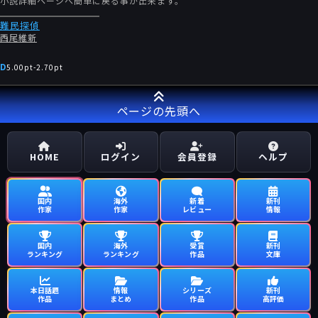
小説詳細ページへ簡単に戻る事が出来ます。
難民探偵
西尾維新
D
5.00pt
-
2.70pt
ページの先頭へ
HOME
ログイン
会員登録
ヘルプ
国内
海外
新着
新刊
作家
作家
レビュー
情報
国内
海外
受賞
新刊
ランキング
ランキング
作品
文庫
本日話題
情報
シリーズ
新刊
作品
まとめ
作品
高評価