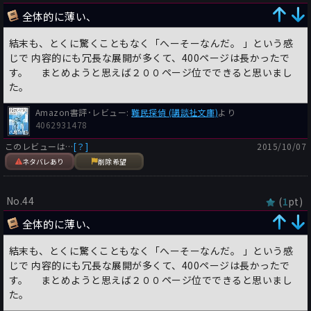
全体的に薄い、
結末も、とくに驚くこともなく「へーそーなんだ。 」という感
じで 内容的にも冗長な展開が多くて、400ページは長かったで
す。 まとめようと思えば２００ページ位でできると思いまし
た。
Amazon書評･レビュー:
難民探偵 (講談社文庫)
より
4062931478
このレビューは…
[？]
2015/10/07
ネタバレあり
削除希望
No.44
(
pt)
1
全体的に薄い、
結末も、とくに驚くこともなく「へーそーなんだ。 」という感
じで 内容的にも冗長な展開が多くて、400ページは長かったで
す。 まとめようと思えば２００ページ位でできると思いまし
た。