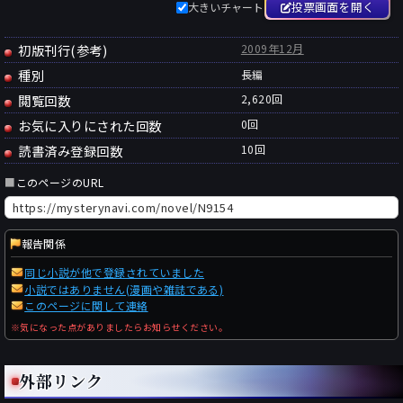
投票画面を開く
大きいチャート
初版刊行(参考)
2009年12月
種別
長編
閲覧回数
2,620回
お気に入りにされた回数
0
回
読書済み登録回数
10
回
■
このページのURL
報告関係
同じ小説が他で登録されていました
小説ではありません(漫画や雑誌である)
このページに関して連絡
※気になった点がありましたらお知らせください。
外部リンク