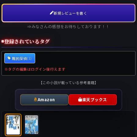
新規レビューを書く
⇒みなさんの感想をお待ちしております！！
登録されているタグ
難民探偵
(1)
※タグの編集はログイン後行えます
【この小説が載っている参考書籍】
Amazon
楽天ブックス