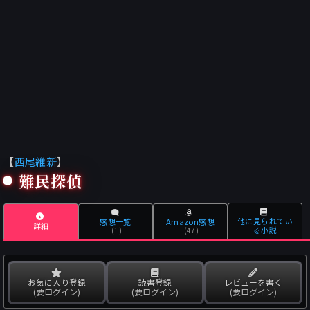
【
西尾維新
】
難民探偵
他に見られてい
感想一覧
Amazon感想
詳細
る小説
(1)
(47)
お気に入り登録
読書登録
レビューを書く
(要ログイン)
(要ログイン)
(要ログイン)