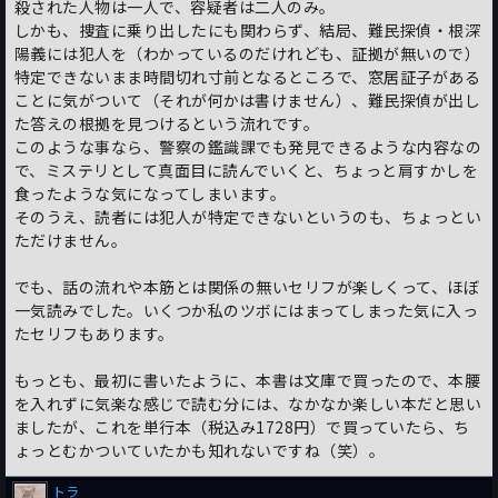
殺された人物は一人で、容疑者は二人のみ。
しかも、捜査に乗り出したにも関わらず、結局、難民探偵・根深
陽義には犯人を（わかっているのだけれども、証拠が無いので）
特定できないまま時間切れ寸前となるところで、窓居証子がある
ことに気がついて（それが何かは書けません）、難民探偵が出し
た答えの根拠を見つけるという流れです。
このような事なら、警察の鑑識課でも発見できるような内容なの
で、ミステリとして真面目に読んでいくと、ちょっと肩すかしを
食ったような気になってしまいます。
そのうえ、読者には犯人が特定できないというのも、ちょっとい
ただけません。
でも、話の流れや本筋とは関係の無いセリフが楽しくって、ほぼ
一気読みでした。いくつか私のツボにはまってしまった気に入っ
たセリフもあります。
もっとも、最初に書いたように、本書は文庫で買ったので、本腰
を入れずに気楽な感じで読む分には、なかなか楽しい本だと思い
ましたが、これを単行本（税込み1728円）で買っていたら、ち
ょっとむかついていたかも知れないですね（笑）。
トラ