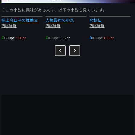
中盤以降、探偵役と周囲の者とのディスカッションシーンが、物
語の構成上の都合で比較的多い。それはいいのだが、何度もなん
※この小説に興味がある人は、以下の小説も見ています。
ども同じ話をぐるぐる。いやいやその話はさっきしただろう？！
掟上今日子の推薦文
人類最強の初恋
悲録伝
確かに現実社会ではさっきの話をもう一度蒸し返すやからが多い
西尾維新
西尾維新
西尾維新
のは事実なのだが、それを小説でやらなくても、という印象。読
んでいて非常にイライラが募る。
C
C
D
6.00pt
-
3.88pt
0.00pt
-
3.32pt
0.00pt
-
4.06pt
まぁその中でもクスっと笑えたのは、「十角館の殺人」のオルツ
ィ、親指シフトキーボードうんちく。しかし分量的に一服の清涼
剤にも足りない。
結局最後まで読み通した原動力は、この長い長い話が、たとえば
最後の最後に驚天動地の着地点があってそのための周到に引かれ
た伏線、というのを最後まで期待していたのです。が…。