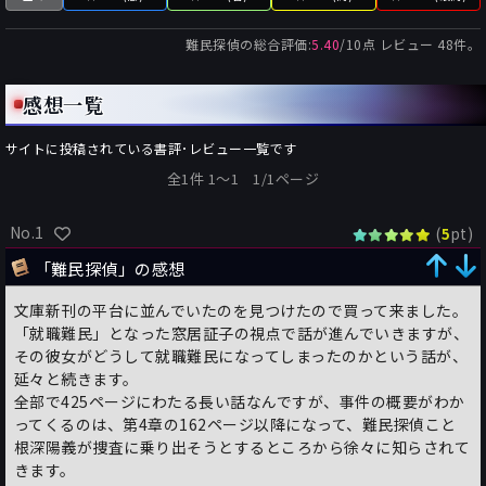
難民探偵
の総合評価:
5.40
/
10
点 レビュー
48
件。
感想一覧
サイトに投稿されている書評･レビュー一覧です
全1件 1〜1 1/1ページ
No.1
(
pt)
5
「難民探偵」の感想
文庫新刊の平台に並んでいたのを見つけたので買って来ました。
「就職難民」となった窓居証子の視点で話が進んでいきますが、
その彼女がどうして就職難民になってしまったのかという話が、
延々と続きます。
全部で425ページにわたる長い話なんですが、事件の概要がわか
ってくるのは、第4章の162ページ以降になって、難民探偵こと
根深陽義が捜査に乗り出そうとするところから徐々に知らされて
きます。