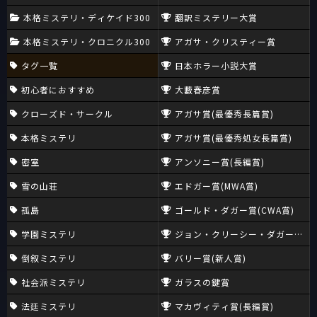
本格ミステリ・ディケイド300
翻訳ミステリー大賞
本格ミステリ・クロニクル300
アガサ・クリスティー賞
タグ一覧
日本ホラー小説大賞
初心者におすすめ
大藪春彦賞
クローズド・サークル
アガサ賞(最優秀長篇賞)
本格ミステリ
アガサ賞(最優秀処女長篇賞)
密室
アンソニー賞(長編賞)
雪の山荘
エドガー賞(MWA賞)
孤島
ゴールド・ダガー賞(CWA賞)
学園ミステリ
ジョン・クリーシー・ダガー賞(CW
倒叙ミステリ
バリー賞(新人賞)
社会派ミステリ
ガラスの鍵賞
法廷ミステリ
マカヴィティ賞(長編賞)