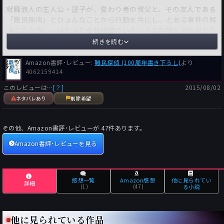
就職浪人の主人公・証子が、変わり者の叔父と、その友人である
「難民探偵」とひょんなことから行動を共にし、とある事件の解
決に立ち会い、はたまた会社組織のいろいろな内情を目の当たり
にする・・・といったストーリー展開。謎の解明はいちおう終盤
続きを読む
で行われるのだが、本作はどうやらこのあたりはメインではなく
（実際、使われているトリックはミステリではかなり古典的な手
Amazon書評･レビュー:
難民探偵 (100周年書き下ろし)
より
法です。今やそれ自体はネガティブに受け止めるべきではない
4062159414
が）、主人公の内面の成長というあたりに主眼が置かれているも
このレビューは…
[？]
2015/08/02
のと思われる。それで推理小説やミステリではなく、帯紙が「探
ネタバレあり
削除希望
偵小説」なのだと読了後に多少納得（しかし時すでに遅し）。
文庫で400ページ余りのそれなりの大部なものなのだが、中身が
その他、Amazon書評･レビューが
47
件あります。
薄い気がしてしょうがない。文字が大きくて行間が広いのもこれ
Amazon書評･レビューを見る
に拍車をかける。
印象がとくに悪いのがプロローグ。主人公が就職浪人に至る経緯
が説明されるのだが、これがイジイジとした話がいったりきたり
して長い長い。本人の愚痴だか反省だかわからないような、しか
感想一覧
Amazon感想
他に見られてい
詳細
も直面している課題の解決につながらない分析めいた話が40ペ
(1)
(47)
る小説
ージ以上にわたって延々と続く（解決方法を知りたいのではな
く、同乗してほしいからする相談話、というやつ？）。この時点
他に見られている作品
でかなり嫌な予感はした。