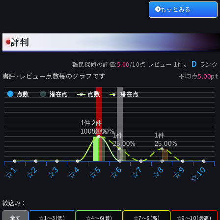
もっとみる
評判
D
難民探偵
の評価:
5.00
/
10
点 レビュー
1
件。
ランク
書評･レビュー点数毎のグラフです
平均点
5.00
pt
点数
潜在点
点数
潜在点
1件
2件
100.00%
50.00%
1件
1件
25.00%
25.00%
☆2
☆7
☆3
☆8
☆4
☆9
☆5
☆10
☆1
☆6
絞込み：
全て
☆1～3(低)
☆4～6(普)
☆7～8(高)
☆9～10(最高)