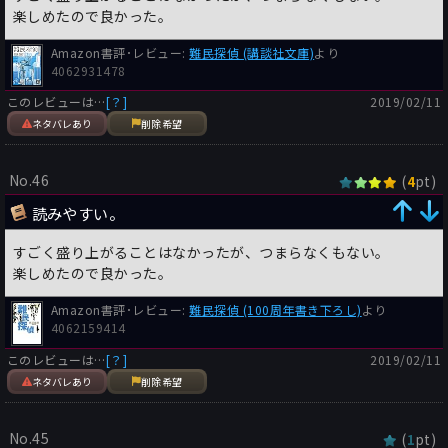
楽しめたので良かった。
Amazon書評･レビュー:
難民探偵 (講談社文庫)
より
4062931478
このレビューは…
[？]
2019/02/11
ネタバレあり
削除希望
No.46
(
pt)
4
読みやすい。
すごく盛り上がることはなかったが、つまらなくもない。
楽しめたので良かった。
Amazon書評･レビュー:
難民探偵 (100周年書き下ろし)
より
4062159414
このレビューは…
[？]
2019/02/11
ネタバレあり
削除希望
No.45
(
pt)
1