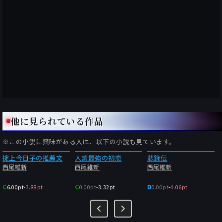
他に見られている作品
※この小説に興味がある人は、以下の小説も見ています。
掟上今日子の推薦文
人類最強の初恋
悲録伝
西尾維新
西尾維新
西尾維新
C
C
D
6.00pt
-
3.88pt
0.00pt
-
3.32pt
0.00pt
-
4.06pt