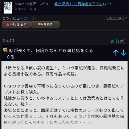
Amazon書評･レビュー:
難民探偵 (100周年書き下ろし)
より
4062159414
このレビューは…
[？]
2015/10/07
ネタバレあり
削除希望
No.43
(
pt)
1
話が長くて、何度もなんども同じ話をぐる
ぐる
「新たなる探偵小説の誕生！」という帯紙が躍る、西尾維新氏に
よる長編小説である。西尾作品は初読。
いきつけの書店で平積みになっているのが目につき、裏表紙のア
ブストを見て購入。
結論から言うと、いわゆるミステリとしては及第点とはとても言
えない。残念。
帯紙などによると、西尾氏はすでに複数のシリーズものを出して
いる人気作家らしい。それもあって、そういう作家の新境地の探
偵小説ってどんなもの？と思ったのだが・・・。