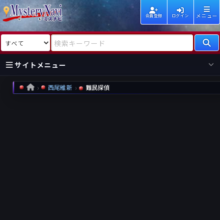
メニュー
会員登録
ログイン
検索対象
検索キーワード
サイトメニュー
西尾維新
難民探偵
HOME
国内
海外
新着
新刊
作家
作家
レビュー
情報
国内
海外
受賞
新刊
ランキング
ランキング
作品
文庫
本日話題
情報
シリーズ
新刊
作品
まとめ
作品
高評価
近況話題
タグ
ランダム表示
要望
作品
一覧