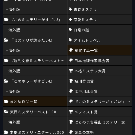
海外版
青春ミステリ
『このミステリーがすごい!』
恋愛ミステリ
海外版
日常の謎
『ミステリが読みたい!』
タイムトラベル
海外版
受賞作品一覧
『週刊文春ミステリーベスト10』
日本推理作家協会賞
海外版
本格ミステリ大賞
『このホラーがすごい!』
鮎川哲也賞
海外版
江戸川乱歩賞
まとめ作品一覧
『このミステリーがすごい!』大賞
東西ミステリーベスト100
メフィスト賞
海外版
ばらのまち福山ミステリー文学新
本格ミステリ・エターナル300
黄金の本格