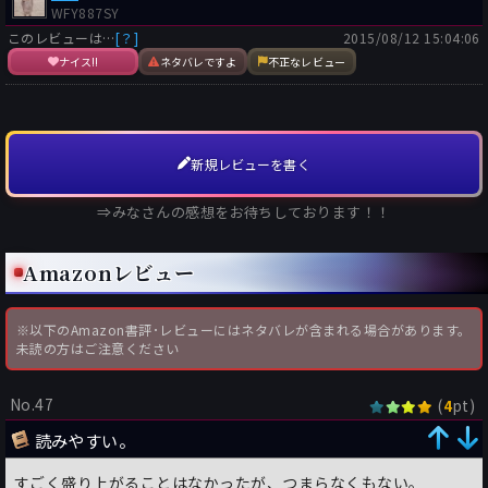
WFY887SY
このレビューは…
[？]
2015/08/12 15:04:06
ナイス!!
ネタバレですよ
不正なレビュー
新規レビューを書く
⇒みなさんの感想をお待ちしております！！
Amazonレビュー
※以下のAmazon書評･レビューにはネタバレが含まれる場合があります。
未読の方はご注意ください
No.47
(
pt)
4
読みやすい。
すごく盛り上がることはなかったが、つまらなくもない。