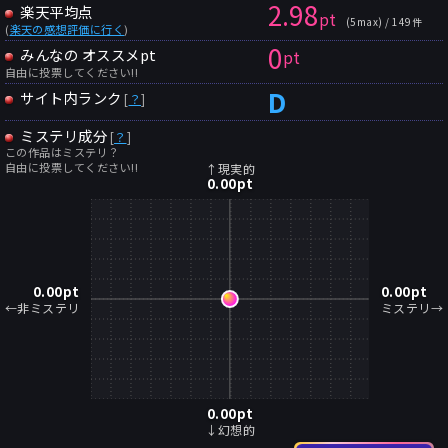
2.98
楽天平均点
pt
(5max) / 149件
(
楽天の感想評価に行く
)
0
みんなの オススメpt
pt
自由に投票してください!!
D
サイト内ランク
[
？
]
ミステリ成分
[
？
]
この作品はミステリ？
自由に投票してください!!
↑現実的
0.00
pt
0.00
pt
0.00
pt
←非ミステリ
ミステリ→
0.00
pt
↓幻想的