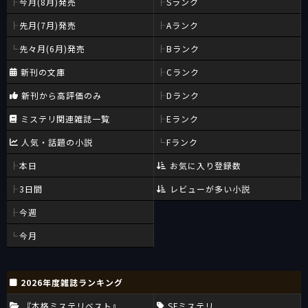
今月(8月)発売
Sランク
先月(7月)発売
Aランク
先々月(6月)発売
Bランク
新刊の文庫
Cランク
新刊から高評価のみ
Dランク
ミステリ関連雑誌一覧
Eランク
人気・話題の小説
Fランク
本日
お気に入り登録数
3日間
レビューが多い小説
今週
今月
2026年度雑誌ランキング
『本格ミステリベスト』
SFミステリ