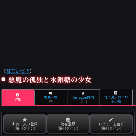
【
紅玉いづき
】
悪魔の孤独と水銀糖の少女
他に見られてい
感想一覧
Amazon感想
詳細
る小説
(0)
(13)
お気に入り登録
読書登録
レビューを書く
(要ログイン)
(要ログイン)
(要ログイン)