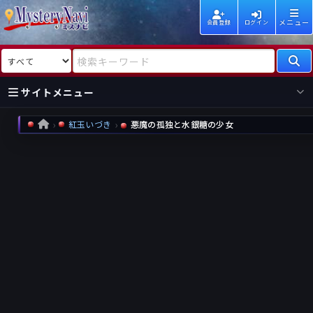
メニュー
会員登録
ログイン
検索対象
検索キーワード
サイトメニュー
紅玉いづき
悪魔の孤独と水銀糖の少女
HOME
国内
海外
新着
新刊
作家
作家
レビュー
情報
国内
海外
受賞
新刊
ランキング
ランキング
作品
文庫
本日話題
情報
シリーズ
新刊
作品
まとめ
作品
高評価
近況話題
タグ
ランダム表示
要望
作品
一覧