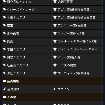
初心者におすすめ
大藪春彦賞
クローズド・サークル
アガサ賞(最優秀長篇賞)
本格ミステリ
アガサ賞(最優秀処女長篇賞)
密室
アンソニー賞(長編賞)
雪の山荘
エドガー賞(MWA賞)
孤島
ゴールド・ダガー賞(CWA賞)
学園ミステリ
ジョン・クリーシー・ダガー賞(CW
倒叙ミステリ
バリー賞(新人賞)
社会派ミステリ
ガラスの鍵賞
法廷ミステリ
マカヴィティ賞(長編賞)
会員機能
会員登録
ログイン
その他
ヘルプ
お問合せ