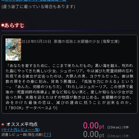
(違う装丁に載っている場合もあります)
あらすじ
2018年05月10日
悪魔の孤独と水銀糖の少女 (電撃文庫)
「あなたを愛するために、ここまで来たんだもの」黒い海を越え、呪われ
た島にやってきた美しい少女、シュガーリア。今は滅びた死霊術師の忘れ
形見である彼女が出会ったのは、大罪人の男、ヨクサルだった。彼は無
数の罪をその身に刻み、背負う悪魔は、『孤独を力にかえる』という
―。「あんた、何様のつもりだ」「わたしはシュガーリア。この世界で最
後の…死霊術師の孫娘よ」愛など知らない男と、愛しか知らない少女が出
会った時、末路を迎えたはずの物語が動きはじめる。水銀糖の少女の、
命をかけた最後の恋は、滅びの運命に抗うことが出来るのか。
(「BOOK」データベースより)
0.00
オススメ平均点
pt
(10max) / 0件
(
サイト内レビュー一覧
)
0.00
pt
[
？
]
読書レビュー数(現在点数)
(10max) / 0件