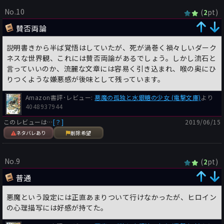
No.10
(
pt)
2
賛否両論
説明書きから半ば覚悟はしていたが、死が渦巻く禍々しいダーク
ネスな世界観、これには賛否両論があるでしょう。しかし流石と
言っていいのか、流麗な文章には容易く引き込まれ、喉の奥にひ
りつくような嫌悪感が後味として残っています。
Amazon書評･レビュー:
悪魔の孤独と水銀糖の少女 (電撃文庫)
より
4048937944
このレビューは…
[？]
2019/06/15
ネタバレあり
削除希望
No.9
(
pt)
2
普通
悪魔という設定には正直あまりついて行けなかったが、ヒロイン
の心理描写には好感が持てた。