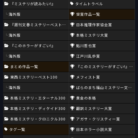
『ミステリが読みたい!』
タイムトラベル
海外版
受賞作品一覧
『週刊文春ミステリーベスト10』
日本推理作家協会賞
海外版
本格ミステリ大賞
『このホラーがすごい!』
鮎川哲也賞
海外版
江戸川乱歩賞
まとめ作品一覧
『このミステリーがすごい!』大賞
東西ミステリーベスト100
メフィスト賞
海外版
ばらのまち福山ミステリー文学新
本格ミステリ・エターナル300
黄金の本格
本格ミステリ・ディケイド300
翻訳ミステリー大賞
本格ミステリ・クロニクル300
アガサ・クリスティー賞
タグ一覧
日本ホラー小説大賞