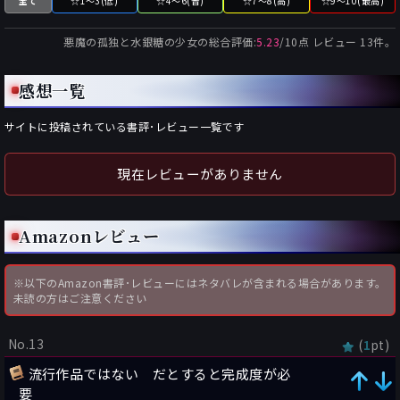
全て
☆1～3(低)
☆4～6(普)
☆7～8(高)
☆9～10(最高)
悪魔の孤独と水銀糖の少女
の総合評価:
5.23
/
10
点 レビュー
13
件。
感想一覧
サイトに投稿されている書評･レビュー一覧です
現在レビューがありません
Amazonレビュー
※以下のAmazon書評･レビューにはネタバレが含まれる場合があります。
未読の方はご注意ください
No.13
(
pt)
1
流行作品ではない だとすると完成度が必
要