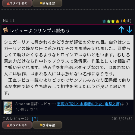
ネタバレあり
削除希望
No.11
(
pt)
4
レビューよりサンプル読もう
シュガーリアに惹かれるかどうかが評価の分かれ目。自分はシュ
ガーリアの静かな圧に惹かれてそのまま読み切れました。可愛ら
しくて助けたくなるようなヒロインではないと思います。むしろ
意志力だけなら作中トップクラスで激情家。作風としては相当好
き嫌い分かれます。読み手を相当選ぶタイプなので、はまれない
人には駄作、はまれる人には手放せない名作になりそう。
正直レビュー読むよりどっかでサンプルみるなり図書館で借り
るか本屋で軽く立ち読みして相性を考えたほうが良いと思いま
す。
Amazon書評･レビュー:
悪魔の孤独と水銀糖の少女 (電撃文庫)
より
4048937944
このレビューは…
[？]
2019/08/31
ネタバレあり
削除希望