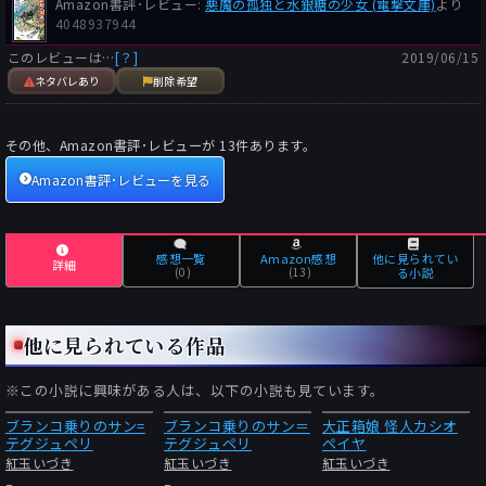
Amazon書評･レビュー:
悪魔の孤独と水銀糖の少女 (電撃文庫)
より
4048937944
このレビューは…
[？]
2019/06/15
ネタバレあり
削除希望
その他、Amazon書評･レビューが
13
件あります。
Amazon書評･レビューを見る
感想一覧
Amazon感想
他に見られてい
詳細
(0)
(13)
る小説
他に見られている作品
※この小説に興味がある人は、以下の小説も見ています。
ブランコ乗りのサン=
ブランコ乗りのサン＝
大正箱娘 怪人カシオ
テグジュペリ
テグジュペリ
ペイヤ
紅玉いづき
紅玉いづき
紅玉いづき