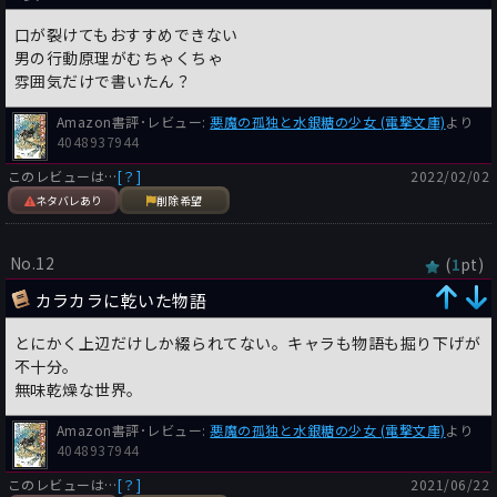
口が裂けてもおすすめできない
男の行動原理がむちゃくちゃ
雰囲気だけで書いたん？
Amazon書評･レビュー:
悪魔の孤独と水銀糖の少女 (電撃文庫)
より
4048937944
このレビューは…
[？]
2022/02/02
ネタバレあり
削除希望
No.12
(
pt)
1
カラカラに乾いた物語
とにかく上辺だけしか綴られてない。キャラも物語も掘り下げが
不十分。
無味乾燥な世界。
Amazon書評･レビュー:
悪魔の孤独と水銀糖の少女 (電撃文庫)
より
4048937944
このレビューは…
[？]
2021/06/22