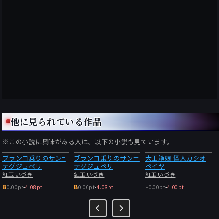
他に見られている作品
※この小説に興味がある人は、以下の小説も見ています。
ブランコ乗りのサン=
ブランコ乗りのサン＝
大正箱娘 怪人カシオ
テグジュペリ
テグジュペリ
ペイヤ
紅玉いづき
紅玉いづき
紅玉いづき
-
B
B
0.00pt
-
4.08pt
0.00pt
-
4.08pt
0.00pt
-
4.00pt