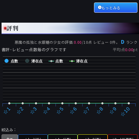
もっとみる
評判
D
悪魔の孤独と水銀糖の少女
の評価:
0.00
/
10
点 レビュー
0
件。
ランク
書評･レビュー点数毎のグラフです
平均点
0.00
pt
点数
潜在点
点数
潜在点
☆2
☆7
☆3
☆8
☆4
☆9
☆5
☆10
☆1
☆6
絞込み：