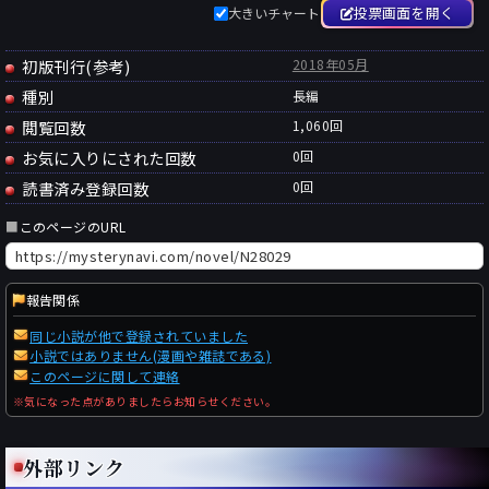
投票画面を開く
大きいチャート
初版刊行(参考)
2018年05月
種別
長編
閲覧回数
1,060回
お気に入りにされた回数
0
回
読書済み登録回数
0
回
■
このページのURL
報告関係
同じ小説が他で登録されていました
小説ではありません(漫画や雑誌である)
このページに関して連絡
※気になった点がありましたらお知らせください。
外部リンク