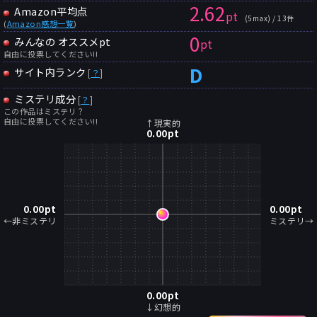
2.62
Amazon平均点
pt
(5max) / 13件
(
Amazon感想一覧
)
0
みんなの オススメpt
pt
自由に投票してください!!
D
サイト内ランク
[
？
]
ミステリ成分
[
？
]
この作品はミステリ？
自由に投票してください!!
↑現実的
0.00
pt
0.00
pt
0.00
pt
←非ミステリ
ミステリ→
0.00
pt
↓幻想的