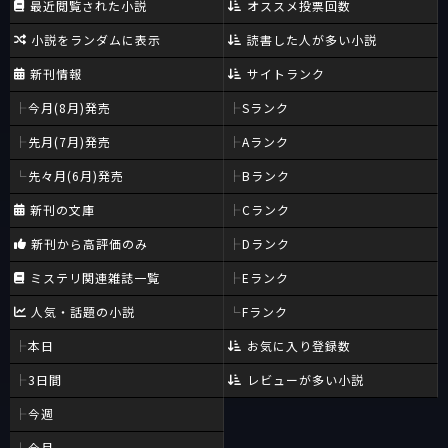
最近閲覧された小説
オススメ投票回数
小説をランダムに表示
読書した人が多い小説
新刊情報
サイトランク
今月(8月)発売
Sランク
先月(7月)発売
Aランク
先々月(6月)発売
Bランク
新刊の文庫
Cランク
新刊から高評価のみ
Dランク
ミステリ関連雑誌一覧
Eランク
人気・話題の小説
Fランク
本日
お気に入り登録数
3日間
レビューが多い小説
今週
今月