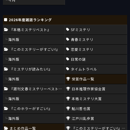
2026年度雑誌ランキング
『本格ミステリベスト』
SFミステリ
海外版
青春ミステリ
『このミステリーがすごい!』
恋愛ミステリ
海外版
日常の謎
『ミステリが読みたい!』
タイムトラベル
海外版
受賞作品一覧
『週刊文春ミステリーベスト10』
日本推理作家協会賞
海外版
本格ミステリ大賞
『このホラーがすごい!』
鮎川哲也賞
海外版
江戸川乱歩賞
まとめ作品一覧
『このミステリーがすごい!』大賞