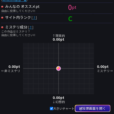
0
みんなの オススメpt
pt
自由に投票してください!!
C
サイト内ランク
[
？
]
ミステリ成分
[
？
]
この作品はミステリ？
自由に投票してください!!
↑現実的
0.00
pt
0.00
pt
0.00
pt
←非ミステリ
ミステリ→
0.00
pt
↓幻想的
投票画面を開く
大きいチャート