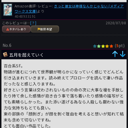
Amazon書評･レビュー:
きっと彼女は神様なんかじゃない (メディア
ワークス文庫)
より
4048933191
このレビューは…
[？]
2020/07/08
ネタバレあり
削除希望
No.6
(
pt)
5
五月を超えていく
百合系SF。
物語が進むにつれて世界観が明らかになっていく感じでどんどん
引き込まれていきます。読み終えてプロローグを読んで凄い作品
だったなと感じ入りますね。
好きという言葉は交わされないものの命の次に大事な槍を手放し
たり持て余した感情が抱き合う事で落ち着いたり感情の描写がと
ても素晴らしかった。また添い遂げる為なら人殺しも厭わない強
力な気持ちもとても良い。
東の部族の「顔剝ぎ」が顔を剝ぐ理由を考えると想いが知れて結
末も含めて切ないですね。
とても面白い作品でした。