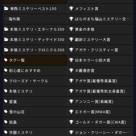
東西ミステリーベスト100
メフィスト賞
海外版
ばらのまち福山ミステリー文学新
本格ミステリ・エターナル300
黄金の本格
本格ミステリ・ディケイド300
翻訳ミステリー大賞
本格ミステリ・クロニクル300
アガサ・クリスティー賞
タグ一覧
日本ホラー小説大賞
初心者におすすめ
大藪春彦賞
クローズド・サークル
アガサ賞(最優秀長篇賞)
本格ミステリ
アガサ賞(最優秀処女長篇賞)
密室
アンソニー賞(長編賞)
雪の山荘
エドガー賞(MWA賞)
孤島
ゴールド・ダガー賞(CWA賞)
学園ミステリ
ジョン・クリーシー・ダガー賞(CW