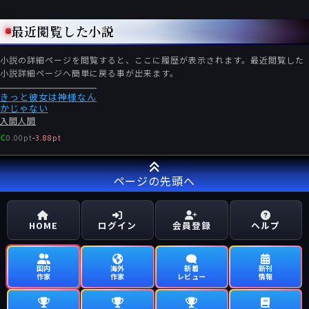
最近閲覧した小説
小説の詳細ページを閲覧すると、ここに履歴が表示されます。最近閲覧した
小説詳細ページへ簡単に戻る事が出来ます。
きっと彼女は神様なん
かじゃない
入間人間
C
0.00pt
-
3.88pt
ページの先頭へ
HOME
ログイン
会員登録
ヘルプ
国内
海外
新着
新刊
作家
作家
レビュー
情報