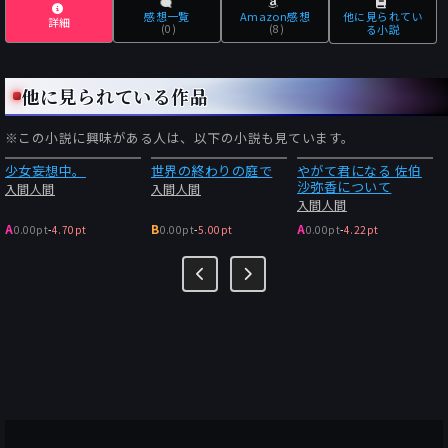
感想一覧
Amazon感想
他に見られてい
詳細
(0)
(8)
る小説
他に見られている作品
※この小説に興味がある人は、以下の小説も見ています。
少女妄想中。
世界の終わりの庭で
やがて君になる 佐伯
沙弥香について
入間人間
入間人間
入間人間
A
B
A
0.00pt
-
4.70pt
0.00pt
-
5.00pt
0.00pt
-
4.22pt