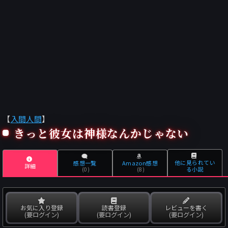
【
入間人間
】
きっと彼女は神様なんかじゃない
他に見られてい
感想一覧
Amazon感想
詳細
る小説
(0)
(8)
お気に入り登録
読書登録
レビューを書く
(要ログイン)
(要ログイン)
(要ログイン)