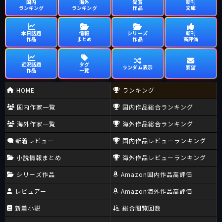
国内
海外
受賞
新刊
ランキング
ランキング
作品
文庫
本日話題
情報
シリーズ
新刊
作品
まとめ
作品
高評価
近況話題
タグ
ランダム表示
要望
作品
一覧
HOME
ランキング
国内作家一覧
国内作品総合ランキング
海外作家一覧
海外作品総合ランキング
新着レビュー
国内作品レビューランキング
小説情報まとめ
海外作品レビューランキング
シリーズ作品
Amazon国内作品高評価
レビュアー
Amazon海外作品高評価
新着小説
総合閲覧回数