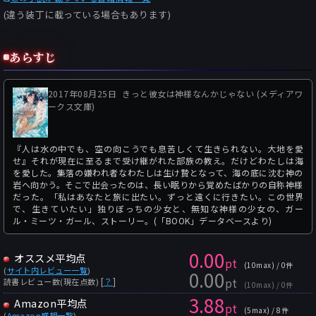
(違う装丁に載っている場合もあります)
あらすじ
2017年08月25日
きっと彼女は神様なんかじゃない (メディアワ
ークス文庫)
『人は水の中でも、空の向こうでも息苦しくて生きられない。大地を愛
せ』それが現在に至るまで受け継がれた部族の教え。だけどわたしは海
を愛した。集落の嫌われ者なわたしは生け贄となって、海の底に沈む神の
岩へ向かう。そこで出会ったのは、長い眠りから覚めたばかりの自称神様
だった。「私はあなたと旅に出たい。ずっと遠くに行きたい。この世界
で、生きていたい」独りぼっちの少女と、無知な神様の少女の、ガー
ル・ミーツ・ガール、ストーリー。(「BOOK」データベースより)
0.00
オススメ平均点
pt
(10max) / 0件
(
サイト内レビュー一覧
)
0.00
pt
[
？
]
読書レビュー数(現在点数)
(10max) / 0件
3.88
Amazon平均点
pt
(5max) / 8件
(
Amazon感想一覧
)