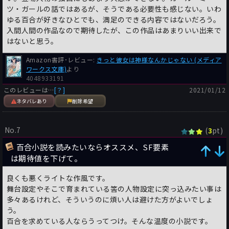
ツ・ガールの話ではあるが、そうである必要性も感じない。いわ
ゆる百合が好きなひとでも、満足のできる内容ではないだろう。
入間人間の作品なので期待したが、この作品はあまりいい出来で
はないと思う。
Amazon書評･レビュー:
きっと彼女は神様なんかじゃない (メディア
ワークス文庫)
より
4048933191
このレビューは…
[？]
2021/01/12
ネタバレあり
削除希望
No.7
(
pt)
3
百合小説を読みたいならオススメ、SF要素
は期待値を下げて。
良くも悪くライトな作風です。
舞台設定やそこで育まれている筈の人物設定に突っ込みたい事は
多々あるけれど、そういうのに煩い人は避けた方がよいでしょ
う。
百合を求めている人ならうってつけ。そんな温度の小説です。