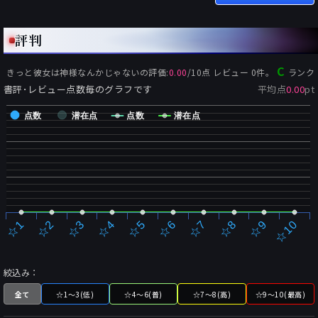
評判
C
きっと彼女は神様なんかじゃない
の評価:
0.00
/
10
点 レビュー
0
件。
ランク
書評･レビュー点数毎のグラフです
平均点
0.00
pt
点数
潜在点
点数
潜在点
☆2
☆7
☆3
☆8
☆4
☆9
☆5
☆10
☆1
☆6
絞込み：
全て
☆1～3(低)
☆4～6(普)
☆7～8(高)
☆9～10(最高)