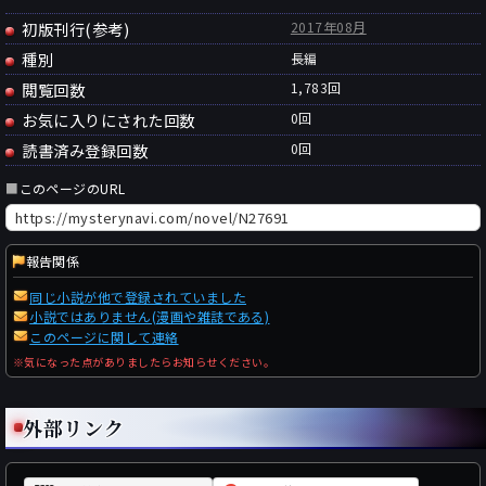
初版刊行(参考)
2017年08月
種別
長編
閲覧回数
1,783回
お気に入りにされた回数
0
回
読書済み登録回数
0
回
■
このページのURL
報告関係
同じ小説が他で登録されていました
小説ではありません(漫画や雑誌である)
このページに関して連絡
※気になった点がありましたらお知らせください。
外部リンク