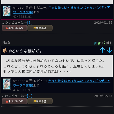
Amazon書評･レビュー:
きっと彼女は神様なんかじゃない (メディア
ワークス文庫)
より
4048933191
このレビューは…
[？]
2020/01/26
ネタバレあり
削除希望
No.5
(
pt)
2
ゆるいかな細部が。
いろんな部分がつき詰められてないせいで、ゆるっと感じた。
これと言って引きこまれるところも無く、退屈してしまった。
もう少し人物に何か要素があれば・・・。
Amazon書評･レビュー:
きっと彼女は神様なんかじゃない (メディア
ワークス文庫)
より
4048933191
このレビューは…
[？]
2019/12/13
ネタバレあり
削除希望