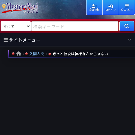
メニュー
会員登録
ログイン
検索対象
検索キーワード
サイトメニュー
入間人間
きっと彼女は神様なんかじゃない
HOME
国内
海外
新着
新刊
作家
作家
レビュー
情報
国内
海外
受賞
新刊
ランキング
ランキング
作品
文庫
本日話題
情報
シリーズ
新刊
作品
まとめ
作品
高評価
近況話題
タグ
ランダム表示
要望
作品
一覧