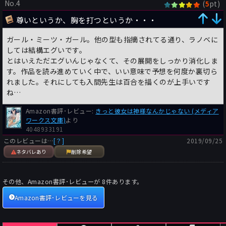
No.4
(
pt)
5
尊いというか、胸を打つというか・・・
ガール・ミーツ・ガール。他の型も指摘されてる通り、ラノベに
しては結構エグいです。
とはいえただエグいんじゃなくて、その展開をしっかり消化しま
す。作品を読み進めていく中で、いい意味で予想を何度か裏切ら
れました。それにしても入間先生は百合を描くのが上手いです
ね…
Amazon書評･レビュー:
きっと彼女は神様なんかじゃない (メディア
ワークス文庫)
より
4048933191
このレビューは…
[？]
2019/09/25
ネタバレあり
削除希望
その他、Amazon書評･レビューが
8
件あります。
Amazon書評･レビューを見る