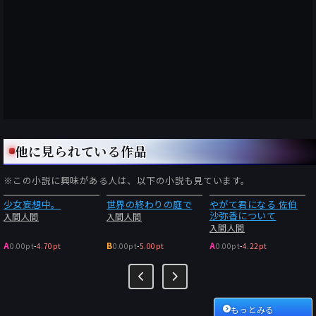
他に見られている作品
※この小説に興味がある人は、以下の小説も見ています。
少女妄想中。
世界の終わりの庭で
やがて君になる 佐伯
沙弥香について
入間人間
入間人間
入間人間
A
B
A
0.00pt
-
4.70pt
0.00pt
-
5.00pt
0.00pt
-
4.22pt
もっとみる