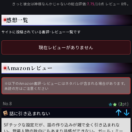
きっと彼女は神様なんかじゃない
の総合評価:
7.75
/
10
点 レビュー
8
件。
感想一覧
サイトに投稿されている書評･レビュー一覧です
現在レビューがありません
Amazonレビュー
※以下のAmazon書評･レビューにはネタバレが含まれる場合があります。
未読の方はご注意ください
No.8
(
pt)
2
話に引き込まれない
SFチックな設定だが、話の作り込みが雑で全く引き込まれな
い。登場人物の独白にもあまり共感ができない。ガール・ミー