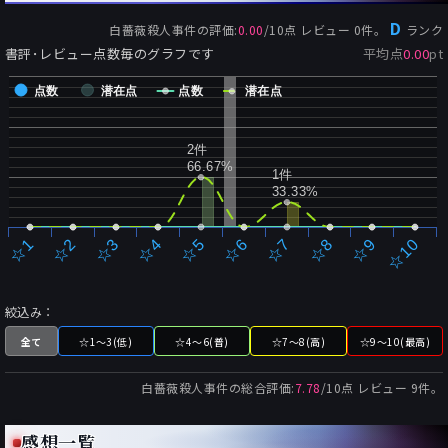
D
白薔薇殺人事件
の評価:
0.00
/
10
点 レビュー
0
件。
ランク
書評･レビュー点数毎のグラフです
平均点
0.00
pt
点数
潜在点
点数
潜在点
2件
66.67%
1件
33.33%
☆2
☆7
☆3
☆8
☆4
☆9
☆5
☆10
☆1
☆6
絞込み：
全て
☆1～3(低)
☆4～6(普)
☆7～8(高)
☆9～10(最高)
白薔薇殺人事件
の総合評価:
7.78
/
10
点 レビュー
9
件。
感想一覧