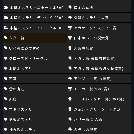
本格ミステリ・エターナル300
黄金の本格
本格ミステリ・ディケイド300
翻訳ミステリー大賞
本格ミステリ・クロニクル300
アガサ・クリスティー賞
タグ一覧
日本ホラー小説大賞
初心者におすすめ
大藪春彦賞
クローズド・サークル
アガサ賞(最優秀長篇賞)
本格ミステリ
アガサ賞(最優秀処女長篇賞)
密室
アンソニー賞(長編賞)
雪の山荘
エドガー賞(MWA賞)
孤島
ゴールド・ダガー賞(CWA賞)
学園ミステリ
ジョン・クリーシー・ダガー賞(CW
倒叙ミステリ
バリー賞(新人賞)
社会派ミステリ
ガラスの鍵賞