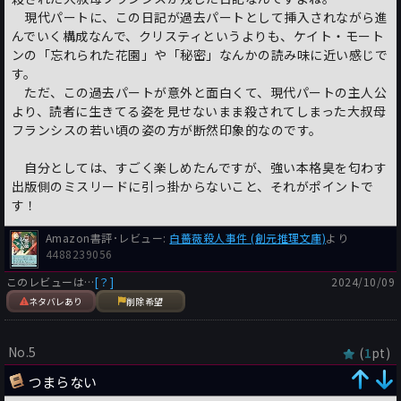
当然、若かりしころの人物と老人となった現時点でも生存してい
現代パートに、この日記が過去パートとして挿入されながら進
る人物がいて、同じ人物で同じ名前ですので、それなりの読解力
んでいく構成なんで、クリスティというよりも、ケイト・モート
は必要です。繰り返しになりますが、大人向けの作品は初めてと
ンの「忘れられた花園」や「秘密」なんかの読み味に近い感じで
いう作家ですし、これから先の作品が楽しみです。
す。
ただ、この過去パートが意外と面白くて、現代パートの主人公
より、読者に生きてる姿を見せないまま殺されてしまった大叔母
フランシスの若い頃の姿の方が断然印象的なのです。
自分としては、すごく楽しめたんですが、強い本格臭を匂わす
出版側のミスリードに引っ掛からないこと、それがポイントで
す！
Amazon書評･レビュー:
白薔薇殺人事件 (創元推理文庫)
より
4488239056
このレビューは…
[？]
2024/10/09
ネタバレあり
削除希望
No.5
(
pt)
1
つまらない