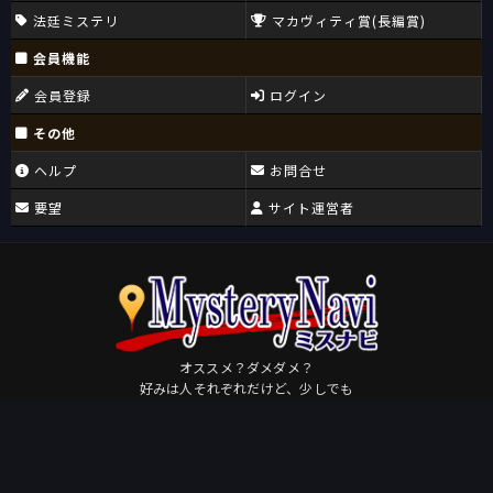
法廷ミステリ
マカヴィティ賞(長編賞)
会員機能
会員登録
ログイン
その他
ヘルプ
お問合せ
要望
サイト運営者
オススメ？ダメダメ？
好みは人それぞれだけど、少しでも
皆さんが好きになるミステリに出会えますように。
Osudame
by
このページを共有