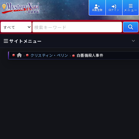
メニュー
会員登録
ログイン
検索対象
検索キーワード
サイトメニュー
クリスティン・ペリン
白薔薇殺人事件
HOME
国内
海外
新着
新刊
作家
作家
レビュー
情報
国内
海外
受賞
新刊
ランキング
ランキング
作品
文庫
本日話題
情報
シリーズ
新刊
作品
まとめ
作品
高評価
近況話題
タグ
ランダム表示
要望
作品
一覧