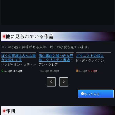
他に見られている作品
※この小説に興味がある人は、以下の小説も見ています。
ぼくの家族はみんな誰
雪山書店と嘘つきな死
ボタニストの殺人
かを殺してる
体 クリスティ書店の
M・W・クレイヴン
事件簿
ベンジャミン・スティーヴンソン
アン・クレア
-
C
B
6.00pt
-
3.45pt
0.00pt
-
0.00pt
0.00pt
-
4.06pt
もっとみる
評判