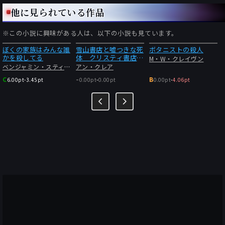
他に見られている作品
※この小説に興味がある人は、以下の小説も見ています。
ぼくの家族はみんな誰
雪山書店と嘘つきな死
ボタニストの殺人
かを殺してる
体 クリスティ書店の
M・W・クレイヴン
事件簿
ベンジャミン・スティーヴンソン
アン・クレア
-
C
B
6.00pt
-
3.45pt
0.00pt
-
0.00pt
0.00pt
-
4.06pt