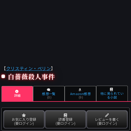
【
クリスティン・ペリン
】
白薔薇殺人事件
他に見られてい
感想一覧
Amazon感想
詳細
る小説
(0)
(9)
お気に入り登録
読書登録
レビューを書く
(要ログイン)
(要ログイン)
(要ログイン)