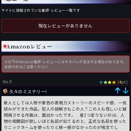
サイトに投稿されている書評･レビュー一覧です
現在レビューがありません
Amazonレビュー
※以下のAmazon書評･レビューにはネタバレが含まれる場合があります。
未読の方はご注意ください
No.9
(
pt)
4
久々のミステリー!
新人としては人物や景色の表現力ストーリーのスピード感、一気
読みができた作品。犯人の謎解きもこの人？この人も怪しいと疑
問視させる作風は、面白かったです。 星1つ足りないのは、人
物の相関図が欲しいほど名前が似てるのと、正式な名前を使った
りニックネームを使ったりと統一感がなかったのが残念でし