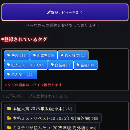
新規レビューを書く
⇒みなさんの感想をお待ちしております！！
登録されているタグ
予言
図書室
犯人当て
(119)
(35)
(61)
犯人当てミステリ
白薔薇
薔薇
(7)
(1)
(18)
犯人探し
(111)
※タグの編集はログイン後行えます
※以下のグループに登録されています。
本屋大賞 2025年版(翻訳本)
(2位)
本格ミステリベスト10 2025年版(海外編)
(6位)
ミステリが読みたい! 2025年版(海外編)
(10位)