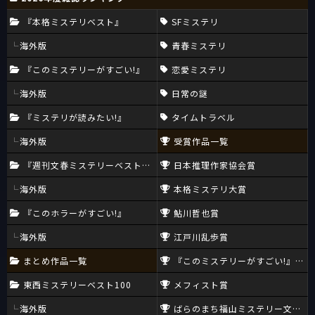
『本格ミステリベスト』
SFミステリ
海外版
青春ミステリ
『このミステリーがすごい!』
恋愛ミステリ
海外版
日常の謎
『ミステリが読みたい!』
タイムトラベル
海外版
受賞作品一覧
『週刊文春ミステリーベスト10』
日本推理作家協会賞
海外版
本格ミステリ大賞
『このホラーがすごい!』
鮎川哲也賞
海外版
江戸川乱歩賞
まとめ作品一覧
『このミステリーがすごい!』大賞
東西ミステリーベスト100
メフィスト賞
海外版
ばらのまち福山ミステリー文学新