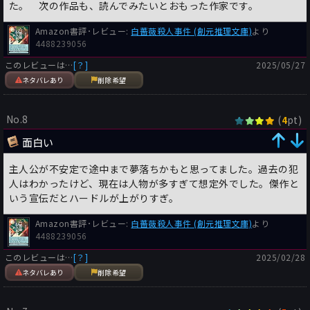
た。 次の作品も、読んでみたいとおもった作家です。
Amazon書評･レビュー:
白薔薇殺人事件 (創元推理文庫)
より
4488239056
このレビューは…
[？]
2025/05/27
ネタバレあり
削除希望
No.8
(
pt)
4
面白い
主人公が不安定で途中まで夢落ちかもと思ってました。過去の犯
人はわかったけど、現在は人物が多すぎて想定外でした。傑作と
いう宣伝だとハードルが上がりすぎ。
Amazon書評･レビュー:
白薔薇殺人事件 (創元推理文庫)
より
4488239056
このレビューは…
[？]
2025/02/28
ネタバレあり
削除希望