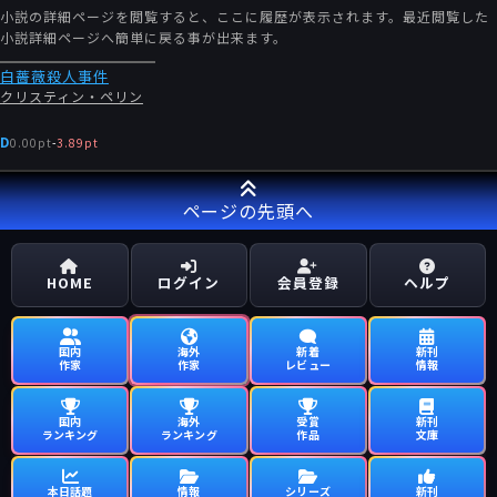
小説の詳細ページを閲覧すると、ここに履歴が表示されます。最近閲覧した
小説詳細ページへ簡単に戻る事が出来ます。
白薔薇殺人事件
クリスティン・ペリン
D
0.00pt
-
3.89pt
ページの先頭へ
HOME
ログイン
会員登録
ヘルプ
国内
海外
新着
新刊
作家
作家
レビュー
情報
国内
海外
受賞
新刊
ランキング
ランキング
作品
文庫
本日話題
情報
シリーズ
新刊