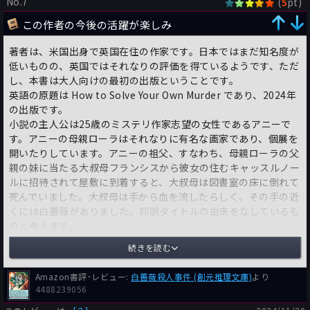
No.7
(
pt)
5
この作者の今後の活躍が楽しみ
著者は、米国出身で英国在住の作家です。日本ではまだ知名度が
低いものの、英国ではそれなりの評価を得ているようです、ただ
し、本書は大人向けの最初の出版ということです。
英語の原題は How to Solve Your Own Murder であり、2024年
の出版です。
小説の主人公は25歳のミステリ作家志望の女性であるアニーで
す。アニーの母親ローラはそれなりに有名な画家であり、個展を
開いたりしています。アニーの祖父、すなわち、母親ローラの父
親の妹に当たる大叔母フランシスから彼女の住むキャッスルノー
ルに招待されて屋敷に到着すると、大叔母は図書室の床に倒れて
死んでいました。大叔母は手から血を流したらしく、その手の近
くには白薔薇がありました。邦訳タイトルの由来をなしているも
のと考えます。
アニーがキャッスルノールに呼ばれたのは、大叔母の弁護士によ
続きを読む
れば最近遺言書を書き換えて、アニーへの遺贈が盛り込まれてい
る可能性が高いからです。大叔母の亡くなったご亭主は貴族であ
Amazon書評･レビュー:
白薔薇殺人事件 (創元推理文庫)
より
るグレイヴズダウン家の当主で大金持ちでしたから、莫大な遺産
4488239056
が転がり込む可能性があるわけです。