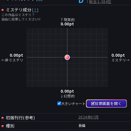
：
総合:1,584位
ミステリ成分
[
？
]
この作品はミステリ？
自由に投票してください!!
↑現実的
0.00
pt
0.00
pt
0.00
pt
←非ミステリ
ミステリ→
0.00
pt
↓幻想的
投票画面を開く
大きいチャート
初版刊行(参考)
2024年07月
種別
長編