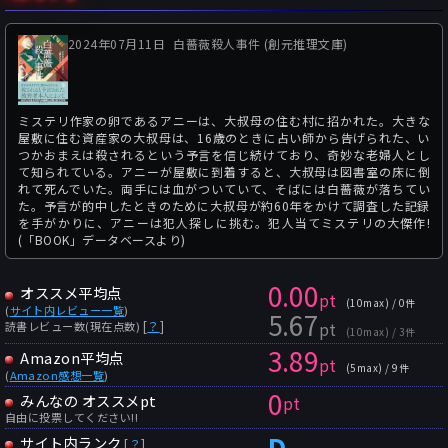
2024年07月11日
白薔薇殺人事件 (創元推理文庫)
ミステリ作家の卵であるアニーは、大叔母の住む村に招かれた。大きな
屋敷に住む資産家の大叔母は、16歳のときに占い師から告げられた、い
つかおまえは殺されるという予言を信じ続けており、奇妙な老婦人とし
て知られている。アニーが屋敷に到着すると、大叔母は図書室の床に倒
れて死んでいた。両手には血がついていて、そばには白薔薇が落ちてい
た。予言が的中したときのために大叔母が約60年をかけて調査した記録
を手がかりに、アニーは犯人探しに挑む。犯人当てミステリの大傑作!
(「BOOK」データベースより)
0.00
オススメ平均点
pt
(10max) / 0件
(
サイト内レビュー一覧
)
5.67
pt
[
？
]
読書レビュー数(現在点数)
(10max) / 3件
3.89
Amazon平均点
pt
(5max) / 9件
(
Amazon感想一覧
)
0
みんなの オススメpt
pt
自由に投票してください!!
D
サイト内ランク
[
？
]