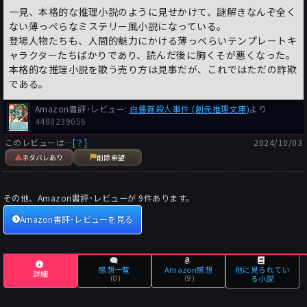
一見、本格的な推理小説のように見せかけて、謎解きなんぞ全く
ない薄っぺらなミステリー風小説になっている。
登場人物たちも、人間的魅力にかける薄っぺらいテンプレートキ
ャラクターたちばかりであり、読んだ後に胸くそが悪くなった。
本格的な推理小説を歌う売り方は見事だが、これではただの詐欺
である。
Amazon書評･レビュー:
白薔薇殺人事件 (創元推理文庫)
より
4488239056
このレビューは…
[？]
2024/10/03
ネタバレあり
削除希望
その他、Amazon書評･レビューが
9
件あります。
Amazon書評･レビューを見る
感想一覧
Amazon感想
他に見られてい
詳細
(0)
(9)
る小説