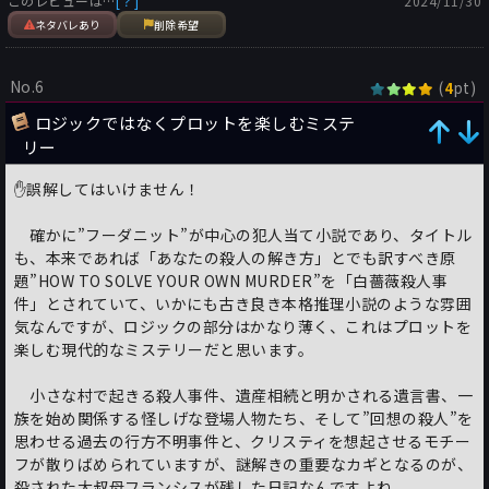
このレビューは…
[？]
2024/11/30
他方で、大叔母はそのグレイヴズダウン家に嫁ぐ前のミドルティ
ーンのころ、すなわち、60年ほど前に占い師から、いつか殺され
ネタバレあり
削除希望
ると予言された言葉を信じており、遺言状はグレイヴズダウン一
族である医師のサクソンとアニーのどちらか、殺人犯を突き止め
No.6
(
pt)
4
ることが出来た方、ただし、1週間以内に殺人犯を解明した方に
遺産を譲る、という内容でした。もしも、1週間以内に犯人解明
ロジックではなくプロットを楽しむミステ
が出来なかった場合、弁護士の孫が勤務する開発会社に地所をす
リー
べて売り飛ばして売却金は国庫に収納する、ということになりま
す。
✋誤解してはいけません！
アニーは、大叔母が占い師の「いつか殺される」という予言を信
じて、さまざまな出来事を文書に残していたキャッスルノール・
確かに”フーダニット”が中心の犯人当て小説であり、タイトル
ファイルを読み漁って、60年前に何があったのか、それは現在に
も、本来であれば「あなたの殺人の解き方」とでも訳すべき原
どのようにつながって大叔母の殺人という結果を引き起こしたの
題”HOW TO SOLVE YOUR OWN MURDER”を「白薔薇殺人事
か、などなどの真実を突き止めようとします。冒頭何章かは
件」とされていて、いかにも古き良き本格推理小説のような雰囲
1966年のキャッスルノールの出来事をかいたキャッスルノー
気なんですが、ロジックの部分はかなり薄く、これはプロットを
ル・ファイルと現在の出来事が交互に記述されています。
楽しむ現代的なミステリーだと思います。
ある意味で、1966年のキャッスルノール・ファイルはフランシ
スらの青春物語ともいえます。フランシスとグレイヴズダウン家
小さな村で起きる殺人事件、遺産相続と明かされる遺言書、一
のフォードとの出会いはロマンス小説さながらです。もちろん、
族を始め関係する怪しげな登場人物たち、そして”回想の殺人”を
ミステリとしては本格的な whodunnit であり、犯人探しの王道
思わせる過去の行方不明事件と、クリスティを想起させるモチー
ミステリといえます。
フが散りばめられていますが、謎解きの重要なカギとなるのが、
ただし、1966年と約60年後の現在を行ったり来たりしますし、
殺された大叔母フランシスが残した日記なんですよね。