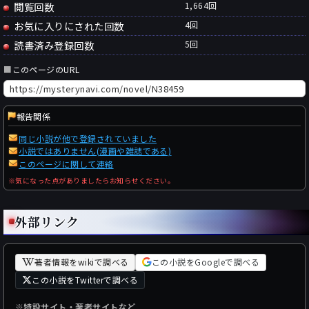
閲覧回数
1,664回
お気に入りにされた回数
4
回
読書済み登録回数
5
回
■
このページのURL
報告関係
同じ小説が他で登録されていました
小説ではありません(漫画や雑誌である)
このページに関して連絡
※気になった点がありましたらお知らせください。
外部リンク
著者情報をwikiで調べる
この小説をGoogleで調べる
この小説をTwitterで調べる
※特設サイト・著者サイトなど