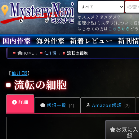
検索対象
検索キ
オススメ？ダメダメ？
推理小説(ミステリ)について
はじめての方は
こちらから
どう
国内作家
海外作家
新着レビュー
新刊
新刊
文庫
新刊
今月(
先月(
先々月
あ行
あ
い
ア行
う
ア
え
イ
お
ウ
エ
オ
HOME
仙川環
流転の細胞
か行
か
き
カ行
く
カ
け
キ
こ
ク
ケ
コ
【
仙川環
】
さ行
さ
し
サ行
す
サ
せ
シ
そ
ス
セ
ソ
流転の細胞
た行
た
ち
タ行
つ
タ
て
チ
と
ツ
テ
ト
詳細
な行
な
に
ナ行
ぬ
ナ
ね
ニ
の
ヌ
ネ
ノ
感想一覧
Amazon感想
(0)
(2)
は行
は
ひ
ハ行
ふ
ハ
へ
ヒ
ほ
フ
ヘ
ホ
ま行
ま
み
マ行
む
マ
め
ミ
も
ム
メ
モ
お気に入
録