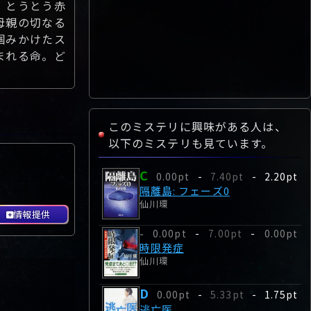
、とうとう赤
母親の切なる
掴みかけたス
まれる命。ど
このミステリに興味がある人は、
以下のミステリも見ています。
C
0.00pt
-
7.40pt
-
2.20pt
隔離島: フェーズ0
仙川環
情報提供
0.00pt
-
7.00pt
-
0.00pt
-
時限発症
仙川環
D
0.00pt
-
5.33pt
-
1.75pt
逃亡医