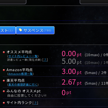
ポスト
サスペンス
(1)
(780)
0.00
オススメ平均点
pt
(10max) / 0
(
サイト内レビュー一覧
)
5.00
[
？
]
読書レビュー数(現在点数)
pt
(10max) / 1
3.00
Amazon平均点
pt
(5max) / 2件
(
Amazon感想一覧
)
2.67
楽天平均点
pt
(5max) / 11
(
楽天の感想評価に行く
)
0
みんなの オススメpt
pt
自由に投票してください!!
サイト内ランク
[
？
]
-