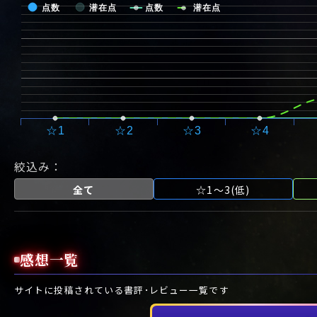
点数
潜在点
点数
潜在点
☆1
☆2
☆3
☆4
絞込み：
全て
☆1～3(低)
感想一覧
サイトに投稿されている書評･レビュー一覧です