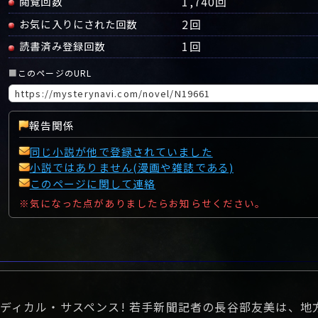
1,740回
閲覧回数
2
回
お気に入りにされた回数
1
回
読書済み登録回数
■
このページのURL
報告関係
同じ小説が他で登録されていました
小説ではありません(漫画や雑誌である)
このページに関して連絡
※気になった点がありましたらお知らせください。
ディカル・サスペンス! 若手新聞記者の長谷部友美は、地