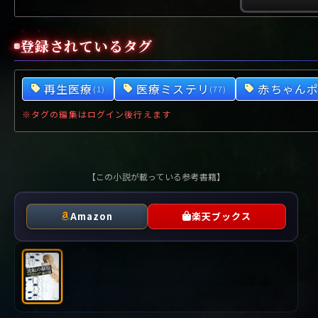
や行
や
ヤ行
ゆ
ヤ
よ
ユ
ヨ
ら行
ら
り
ラ行
る
ラ
れ
リ
ろ
ル
レ
ロ
登録されているタグ
わ行
わ
ワ行
ワ
再生医療
医療ミステリ
赤ちゃん
(1)
(77)
※タグの編集はログイン後行えます
【この小説が載っている参考書籍】
Amazon
楽天ブックス