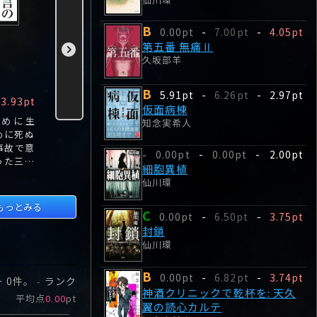
B
0.00pt
-
7.00pt
-
4.05pt
リアルフェイス(改
極卵
第五番 無
第五番 無痛Ⅱ
貌屋 天才美容外科
仙川環
久坂部羊
久坂部羊
医・柊貴之の事件
カルテ)
B
5.91pt
-
6.26pt
-
2.97pt
B
D
B
知念実希人
3.93pt
5.00pt
-
4.08pt
0.00pt
-
2.80pt
0.00pt
仮面病棟
ために生
あなたは絶対に騙さ
天使の卵か悪魔の卵
創陵大学准
知念実希人
めに死ぬ
れる!!どんでん返し
か…。吉祥寺にある
井は患者の
事故で意
の真骨頂!顔を変え
有名自然食品店で売
に啞然とし
0.00pt
-
0.00pt
-
2.00pt
-
った三島
るのは罪ですか?渾
られていた卵は、極
細胞異植
から見つ
身の医療サスペンス
上の卵『極卵』とい
仙川環
死の要望
最新版!美を創り出
う名前で人気の商品
す芸術家のように、
だった。
もっとみる
C
依頼者の顔を変える
0.00pt
-
6.50pt
-
3.75pt
天才美容外科医・柊
封鎖
貴之。
仙川環
B
0.00pt
-
6.82pt
-
3.74pt
ー
0
件。
ランク
-
神酒クリニックで乾杯を: 天久
平均点
0.00
pt
翼の読心カルテ