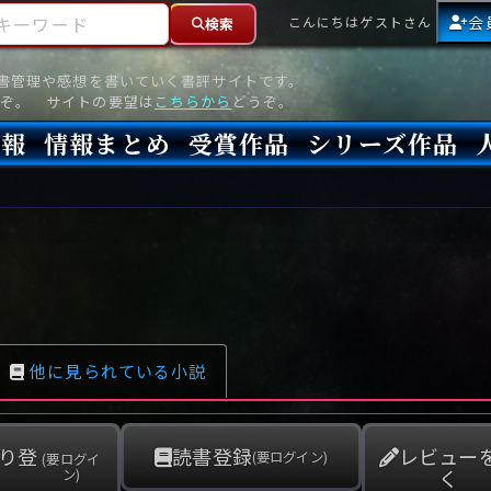
ーワード
会
こんにちはゲストさん
検索
読書管理や感想を書いていく書評サイトです。
ぞ。 サイトの要望は
こちらから
どうぞ。
情報
情報まとめ
受賞作品
シリーズ作品
情報
新刊
高評価
8月)発売
7月)発売
(6月)発売
『本格ミステリベスト』2026年版
『本格ミステリベスト』(海外)
『このミステリーがすごい!』2026年版
『このミステリーがすごい!』(海外)
『ミステリが読みたい!』2026年版
『ミステリが読みたい!』(海外)
『週刊文春ミステリーベスト10』2025年版
『週刊文春ミステリーベスト10』(海外)
本格ミステリ・エターナル300
本格ミステリ・ディケイド300
本格ミステリ・クロニクル300
ミステリー・リーグ
東西ミステリーベスト100 2012年版(国内)
東西ミステリーベスト100 2012年版(海外)
日本推理作家協会賞
本格ミステリ大賞
鮎川哲也賞
横溝正史ミステリ大賞
江戸川乱歩賞
メフィスト賞
『このミステリーがすごい!』大賞
アンソニー賞(長編賞)
エドガー賞(MWA賞)
ゴールド・ダガー賞(CWA賞)
バリー賞(長編賞)
ガラスの鍵賞
その他をもっとみる
その他をもっとみる
他に見られている小説
り登
読書登録
レビュー
(要ログイン)
(要ログイ
く
ン)