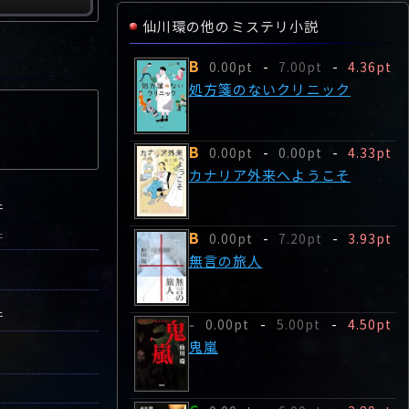
仙川環の他のミステリ小説
B
0.00pt
-
7.00pt
-
4.36pt
処方箋のないクリニック
B
0.00pt
-
0.00pt
-
4.33pt
カナリア外来へようこそ
件
B
件
0.00pt
-
7.20pt
-
3.93pt
無言の旅人
件
0.00pt
-
5.00pt
-
4.50pt
-
鬼嵐