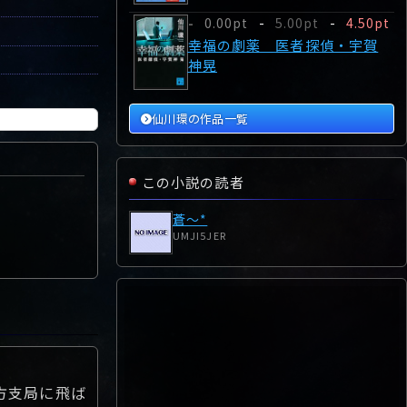
0.00pt
-
5.00pt
-
4.50pt
-
幸福の劇薬 医者探偵・宇賀
神晃
仙川環の作品一覧
この小説の読者
蒼～*
UMJI5JER
方支局に飛ば