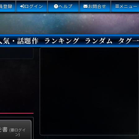
員登録
ログイン
ヘルプ
お問合せ
メニュー
人気・話題作
ランキング
ランダム
タグ
本日
3日間
今週
今月
最近閲覧された小説
国内総合ランキング
海外総合ランキング
Amazon国内作品高評価
Amazon海外作品高評価
国内作品高評価
海外作品高評価
閲覧回数
オススメ投票回数
読書した人が多い小説
サイトランク
Sランク
Aランク
Bランク
Cランク
Dランク
Eランク
Fランク
初心者におすすめ
クローズド・サー
本格ミステリ
青春ミステリ
学園ミステリ
日常の謎
SFミステリ
倒叙ミステリ
警察小説
映画化
ドラマ化
その他をもっとみ
を書
(要ログイ
ン)