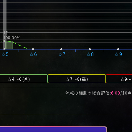
1件
100.00%
☆5
☆6
☆7
☆8
☆9
☆4～6(普)
☆7～8(高)
☆9～
流転の細胞
の総合評価:
6.00
/
10
点