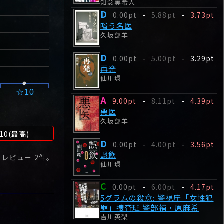
知念実希人
D
0.00pt
-
5.88pt
-
3.73pt
嗤う名医
久坂部羊
D
0.00pt
-
5.00pt
-
3.29pt
再発
仙川環
☆10
A
9.00pt
-
8.11pt
-
4.39pt
悪医
久坂部羊
10(最高)
D
0.00pt
-
4.00pt
-
3.56pt
誤飲
 レビュー
2
件。
仙川環
C
0.00pt
-
6.00pt
-
4.17pt
5グラムの殺意: 警視庁「女性犯
罪」捜査班 警部補・原麻希
吉川英梨