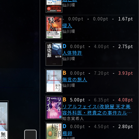
仙川環
0.00pt
-
0.00pt
-
1.67pt
-
侵入
仙川環
D
0.00pt
-
4.00pt
-
2.75pt
人体特許
仙川環
B
0.00pt
-
7.20pt
-
3.93pt
無言の旅人
仙川環
B
5.00pt
-
6.35pt
-
4.08pt
リアルフェイス(改貌屋 天才美
容外科医・柊貴之の事件カル
知念実希人
テ)
D
0.00pt
-
4.50pt
-
2.80pt
極卵
仙川環