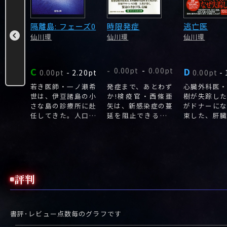
隔離島: フェーズ0
時限発症
逃亡医
仙川環
仙川環
仙川環
C
D
0.00pt
-
0.00pt
-
.22pt
0.00pt
-
2.20pt
0.00pt
-
達志は
若き医師・一ノ瀬希
発症まで、あとわず
心臓外科医
スを認
世は、伊豆諸島の小
か!検疫官・西條亜
樹が失踪し
族に賠
さな島の診療所に赴
矢は、新感染症の蔓
がドナーに
申し出
任してきた。人口四
延を阻止できるか!?
束した、肝
百人弱の同地には、
アフリカに取材へ出
術を控える
健康増進運動が浸透
かけた老ジャーナリ
して。
していた。
スト・葛木が、帰国
直後に姿を消した。
評判
書評･レビュー点数毎のグラフです