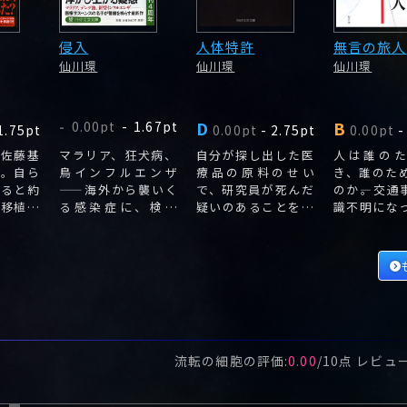
侵入
人体特許
無言の旅人
仙川環
仙川環
仙川環
D
B
0.00pt
-
1.67pt
-
1.75pt
0.00pt
-
2.75pt
0.00pt
-
・佐藤基
マラリア、狂犬病、
自分が探し出した医
人は誰の
た。自ら
鳥インフルエンザ
療品の原料のせい
き、誰のた
なると約
――海外から襲いく
で、研究員が死んだ
のか―。交通
臓移植手
る感染症に、検疫
疑いのあることを知
識不明にな
息子を残
官・西條亜矢が体を
った直美は、その感
耕一の自宅
張って立ち向かう。
染源を探ろうとす
かった尊厳
る。
書。
流転の細胞
の評価:
0.00
/
10
点 レビュ