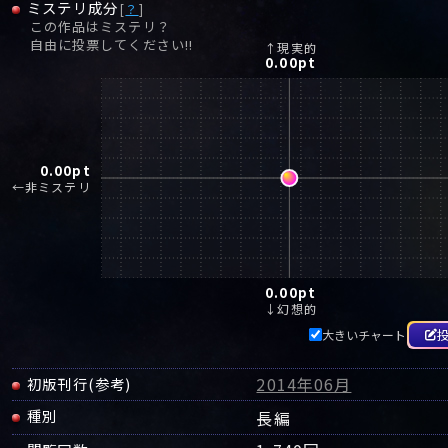
ミステリ成分
[
？
]
この作品はミステリ？
自由に投票してください!!
↑現実的
0.00
pt
0.00
pt
←非ミステリ
0.00
pt
↓幻想的
大きいチャート
2014年06月
初版刊行(参考)
種別
長編