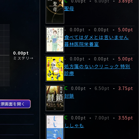
C
0.00pt
-
6.00pt
-
3.89pt
聖母
0.00pt
-
0.00pt
-
5.00pt
-
食べてはダメとは言いません
暮林医院栄養室
0.00
pt
ミステリ→
0.00pt
-
0.00pt
-
5.00pt
-
処方箋のないクリニック 特別
診療
C
0.00pt
-
6.50pt
-
3.75pt
封鎖
投票画面を開く
C
0.00pt
-
7.00pt
-
3.55pt
ししゃも