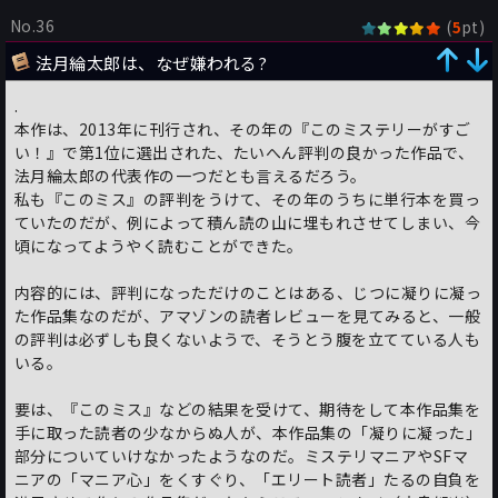
No.36
(
pt)
5
法月綸太郎は、なぜ嫌われる?
.
本作は、2013年に刊行され、その年の『このミステリーがすご
い！』で第1位に選出された、たいへん評判の良かった作品で、
法月綸太郎の代表作の一つだとも言えるだろう。
私も『このミス』の評判をうけて、その年のうちに単行本を買っ
ていたのだが、例によって積ん読の山に埋もれさせてしまい、今
頃になってようやく読むことができた。
内容的には、評判になっただけのことはある、じつに凝りに凝っ
た作品集なのだが、アマゾンの読者レビューを見てみると、一般
の評判は必ずしも良くないようで、そうとう腹を立てている人も
いる。
要は、『このミス』などの結果を受けて、期待をして本作品集を
手に取った読者の少なからぬ人が、本作品集の「凝りに凝った」
部分についていけなかったようなのだ。ミステリマニアやSFマ
ニアの「マニア心」をくすぐり、「エリート読者」たるの自負を