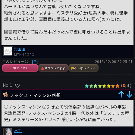
下さいよってレベルですねー。
ハードルが高いなんて言葉は使いたくないですね。
絶賛されると思いますよ、ミステリ愛好会(理系大学、特に理学
部または工学部、真面目に講義出ている人に限る)の方には。
図書館で借りて読んだ本だったんで壁に叩きつけることは出来ま
せんでした。
梁山泊
MTNH2G0O
このレビューは…
[？]
2015/02/06 22:25:21
ナイス!!
ネタバレですよ
不正なレビュー
No.1
(
pt)
8
ノックス・マシンの感想
①ノックス･マシン ②引き立て役倶楽部の陰謀 ③バベルの牢獄
④論理蒸発ｰノックス･マシン2 の4編。 ③以外は「ミステリの歴
史」ミステリー×SFといった感じ。②が特に面白かった。
水生