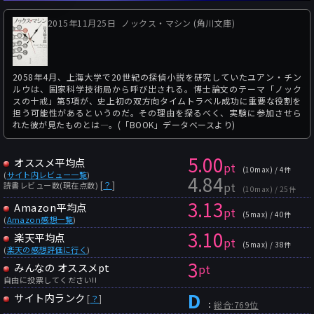
2015年11月25日
ノックス・マシン (角川文庫)
2058年4月、上海大学で20世紀の探偵小説を研究していたユアン・チン
ルウは、国家科学技術局から呼び出される。博士論文のテーマ「ノック
スの十戒」第5項が、史上初の双方向タイムトラベル成功に重要な役割を
担う可能性があるというのだ。その理由を探るべく、実験に参加させら
れた彼が見たものとは―。(「BOOK」データベースより)
5.00
オススメ平均点
pt
(10max) / 4件
(
サイト内レビュー一覧
)
4.84
pt
[
？
]
読書レビュー数(現在点数)
(10max) / 25件
3.13
Amazon平均点
pt
(5max) / 40件
(
Amazon感想一覧
)
3.10
楽天平均点
pt
(5max) / 38件
(
楽天の感想評価に行く
)
3
みんなの オススメpt
pt
自由に投票してください!!
D
サイト内ランク
[
？
]
：
総合:769位