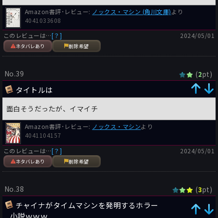
Amazon書評･レビュー:
ノックス・マシン (角川文庫)
より
4041033608
このレビューは…
[？]
2024/05/01
ネタバレあり
削除希望
No.39
(
pt)
2
タイトルは
面白そうだったが、イマイチ
Amazon書評･レビュー:
ノックス・マシン
より
4041104157
このレビューは…
[？]
2024/05/01
ネタバレあり
削除希望
No.38
(
pt)
3
チャイナがタイムマシンを発明するホラー
小説ｗｗｗ