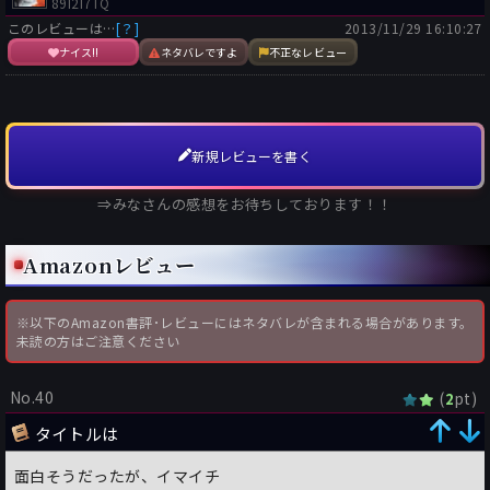
89I2I7TQ
このレビューは…
[？]
2013/11/29 16:10:27
ナイス!!
ネタバレですよ
不正なレビュー
新規レビューを書く
⇒みなさんの感想をお待ちしております！！
Amazonレビュー
※以下のAmazon書評･レビューにはネタバレが含まれる場合があります。
未読の方はご注意ください
No.40
(
pt)
2
タイトルは
面白そうだったが、イマイチ