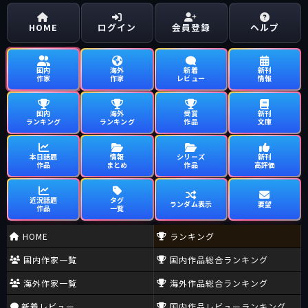
のであれば、その「信仰」と「理性」の矛盾を問わなければなら
ないはずだからだ。
HOME
ログイン
会員登録
ヘルプ
博識の法月綸太郎なら当然知っているであろうとおり、カトリッ
クの信仰においては「イエスの処刑後３日目の、肉体を持った復
国内
海外
新着
新刊
活」だとか「マリアの無原罪の御宿り、処女懐胎、肉体を伴った
作家
作家
レビュー
情報
被昇天」などという、非科学的にもほどがある「教義」を、ノッ
クスその人を含むカトリック信者たちが「そのまま信じている
国内
海外
受賞
新刊
と、信仰告白している（神に証言している）」という「決定的事
ランキング
ランキング
作品
文庫
実」を知らないはずがない。
それなのに、そうした矛盾には一言半句「疑問」をさし挟まない
本日話題
情報
シリーズ
新刊
でおいて、その「高位聖職者という肩書き」でノックスを持ち上
作品
まとめ
作品
高評価
げるというのは、あまりにも「非論理的」であり、論理的に「不
正実」ではあるまいか。
近況話題
タグ
ランダム表示
要望
作品
一覧
しかしまた、法月綸太郎が「マニア気質」や「エリート志向」で
あるという事実を鑑みれば、彼がそうした「人間的誠実さとして
HOME
ランキング
の、論理的一貫性」よりも「カトリックという権威」を選ぶの
国内作家一覧
国内作品総合ランキング
も、ごく自然なことだと言えるだろう。
じつのところ、法月綸太郎にとっては、「本格ミステリ」や「エ
海外作家一覧
海外作品総合ランキング
ラリー・クイーン」も、そうした「自らを飾るための権威」であ
ることに、何の違いもないのである。
新着レビュー
国内作品レビューランキング