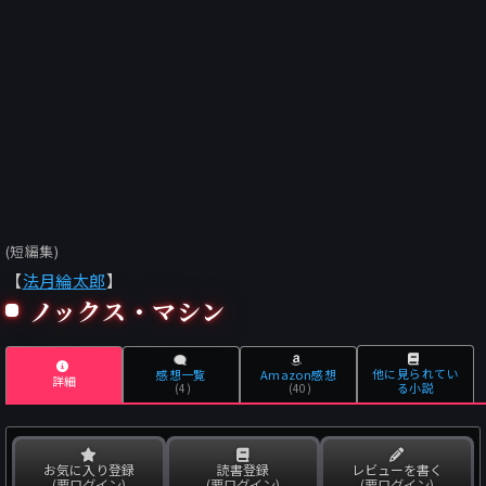
(短編集)
【
法月綸太郎
】
ノックス・マシン
他に見られてい
感想一覧
Amazon感想
詳細
る小説
(4)
(40)
お気に入り登録
読書登録
レビューを書く
(要ログイン)
(要ログイン)
(要ログイン)