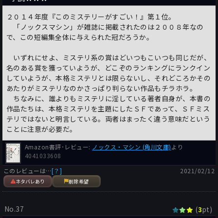
２０１４年度『このミステリーがすごい！』第１位。
「ノックスマシン」が雑誌に掲載されたのは２００８年なの
で、この短編集全体に与えられた冠だろうか。
いずれにせよ、ミステリ系の賞はどいつもこいつも同じだが、
名のある賞を獲っていようが、どこぞのランキングにランクイン
していようが、本格ミステリとは限らないし、それどころかその
あたりがミステリなのかさっぱり判らない作品もチラホラ。
ちなみに、誰よりもミステリに淫している著者自身が、本書の
作品たちは、本格ミステリを主題にしたＳＦであって、ＳＦミス
テリではないと明言している。両者はまったく違う意味だという
ことに注意が必要だ。
Amazon書評･レビュー:
ノックス・マシン (角川文庫)
より
4041033608
このレビューは…
[？]
2021/02/12
ネタバレあり
削除希望
No.37
(
pt)
3