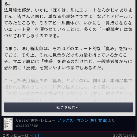
る。
法月綸太郎が、いかに「ぼくは、別にエリートなんかじゃありま
せん。皆さんと同じ、単なる小説好きですよ」などとアピールし
てみたところで、そのアピール自体が、いかにも「鼻持ちならな
いエリート臭」を漂わせていることに、多くの「一般読者」は気
づかされてしまうのである。
つまり、法月綸太郎は、それほどのエリート的な「臭み」を持っ
ており、その上、それに見合うだけの力量を持っているからこ
そ、マニア層には「共感」を得るのだけれど、一般読者層からは
必然的に「反発」を買いやすい作家でもあるのだ。
こうした法月綸太郎の「臭み」というのは、例えば、本作品集で
扱われる実在のミステリ作家の描き方にも、よく表れている。
「所詮は小説の中での描写でしかない」とは言え、逆に「だから
こそ」本音が出てしまう。「これはフィクションなんですから」
という「アリバイ」があるからこそ、その本音が漏れてしまうの
続きを読む
だ。
Amazon書評･レビュー:
ノックス・マシン (角川文庫)
より
具体的に言えば、マニアすら含む多くの人の指摘する、本作品収
4041033608
録短編「引き立て役倶楽部の陰謀」での「ヴァン・ダイン」の扱
このレビューは…
[？]
2020/12/21