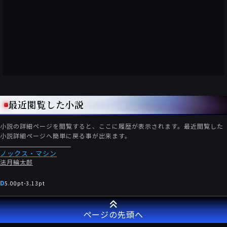
法月論太郎のこうした「エリート意識」は、表題作「ノックス・
マシン」とその続編である「論理蒸発一一ノックス・マシン２」
に登場する、実在のミステリ作家にしてカトリックの高位司祭で
あったロナルド・ノックスへの「好意的な扱い」にも表れていよ
う。
要は、ノックスは「ミステリ作家として非凡であっただけではな
く、カトリック教会の高位聖職者にまで上り詰めた、優れた知性
と霊性を兼ね備えた人だった」というのが、作中におけるノック
ス評であり、これはそのまま、実在したノックスに対する法月綸
太郎の評価だと見て間違いあるまい。
最近閲覧した小説
しかし、ノックスが、ヴァン・ダインに勝るミステリ作家であっ
たかのような評価というのは、ミステリマニアの間でも、必ずし
小説の詳細ページを閲覧すると、ここに履歴が表示されます。最近閲覧した
も説得力を持つものではない。つまり法月綸太郎のノックス好意
小説詳細ページへ簡単に戻る事が出来ます。
的評価は、ノックスの「カトリックの高位聖職者」であったとい
ノックス・マシン
う事実に依存しすぎているのだ。
法月綸太郎
法月綸太郎は、ノックスの「知性」を持ち上げるのに、その「カ
D
5.00pt
-
3.13pt
トリックの高位聖職者」という「霊性（要は、人間性や人柄）」
の部分を強調的に持ち出すが、これは実際のところ、単なる「権
威主義」にすぎない。
ページの先頭へ
と言うのも、ノックスの「知性」と言うことを本気で問題にする