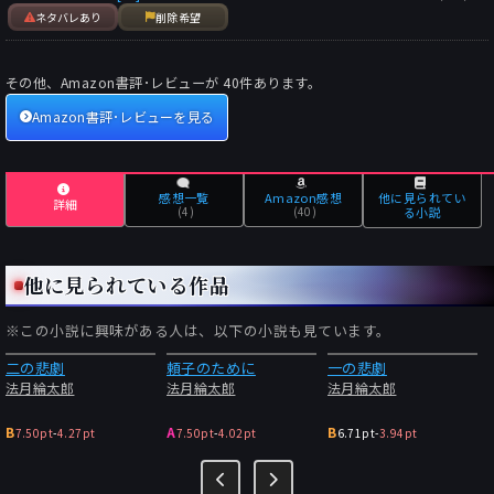
いなどが、その最たるものである。
ネタバレあり
削除希望
ミステリマニアには周知のとおり、ヴァン・ダインという作家は
「本格ミステリらしい本格ミステリの形式」を整えた、本格ミス
その他、Amazon書評･レビューが
40
件あります。
テリ黄金期における偉大な「本格ミステリ作家」の一人であり、
Amazon書評･レビューを見る
エラリー・クイーンが強く影響を受けた作家である。
したがって、エラリー・クイーンを真似た作家としてデビュー
し、いまだにそのことを売りにしている法月綸太郎という作家
が、ヴァン・ダインという作家に対して敬意を払わないというの
感想一覧
Amazon感想
他に見られてい
詳細
は、むしろ不自然なことだと言えるだろう。
(4)
(40)
る小説
もちろん、現在の視点から見れば、ヴァン・ダインの作品は「古
い」かもしれないし、何より評論家でもあったヴァン・ダイン
他に見られている作品
（ウィラード・ハンティントン・ライト）は、「引き立て役倶楽
部の陰謀」の中でも描かれているとおり、自らの「美意識」や
「理想」に固執しすぎるのあまり偏狭狷介に過ぎて、アガサ・ク
※この小説に興味がある人は、以下の小説も見ています。
リスティーなどによる新しい試みに対しては、無理解すぎたかも
二の悲劇
頼子のために
一の悲劇
しれない。
法月綸太郎
法月綸太郎
法月綸太郎
しかし、クリエーターが自らの「美意識」や「理想」に固執しす
B
A
B
7.50pt
-
4.27pt
7.50pt
-
4.02pt
6.71pt
-
3.94pt
ぎることは、いちがいに責められるべきでないというのは、例え
ば、法月綸太郎という作家が「マニア気質」の作家であり「エリ
ート志向」のある作家という「個性」を持っているのも「仕方が