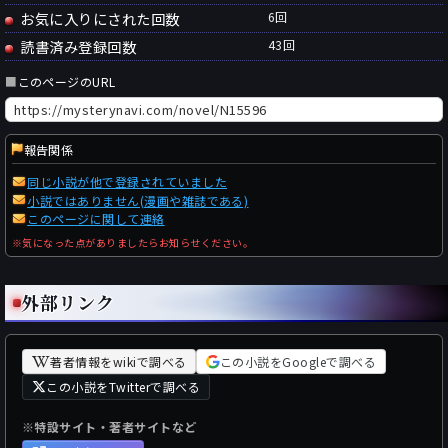
お気に入りにされた回数
6
回
読書済み登録回数
43
回
■
このページのURL
報告関係
同じ小説が他で登録されていました
小説ではありません(漫画や雑誌である)
このページに関して連絡
※気になった点がありましたらお知らせください。
外部リンク
著者情報をwikiで調べる
この小説をGoogleで調べる
この小説をTwitterで調べる
※特設サイト・著者サイトなど