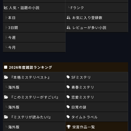
本格ミステリ作家もまた「人間」であるならば、権威が嫌いなわ
人気・話題の小説
Fランク
けはなく、欲得のないわけでもないのは、当然のことだったので
ある。
本日
お気に入り登録数
（ちなみに最近、本格ミステリ作家クラブが、本格ミステリ大賞
3日間
レビューが多い小説
20周年ということで『本格ミステリの本流』という評論アンソロ
ジーを刊行した。歴代の本格ミステリ大賞受賞作について、同会
今週
に所属する作家たちが作品論を書いた、言うなれば、權威づけの
ための、わかりやすい「お手盛り」本である）
今月
ともあれ、そんな人間的な呼称である「本格ミステリ」の「権
威」に魅せられている作家の中でも、自他共に認めるその代表格
2026年度雑誌ランキング
たる法月綸太郎が、「信仰と理性の矛盾」という「わかりやすい
問題」に目をつむってでも、ノックスという「カトリックの高位
『本格ミステリベスト』
SFミステリ
聖職者」に共感を示したというのは、大変わかりやすい態度と言
海外版
青春ミステリ
えるのだ。
いくら偉そうにしてみても、ヴァン・ダインなど所詮は一介の
『このミステリーがすごい!』
恋愛ミステリ
「小説家・批評家」でしかないけれども、ノックスは世間一般的
海外版
日常の謎
にも権威のある「カトリックの高位聖職者」なのだから、「權
威」に強い憧れを感じる者ならば、ヴァン・ダインなどより、ロ
『ミステリが読みたい!』
タイムトラベル
ナルド・ノックスの持ち上げ、「そのようになりたい」と願うの
は、自然な人間的感情だと言えるのである。
海外版
受賞作品一覧