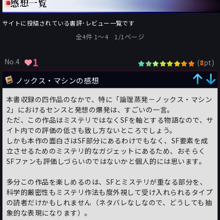
感想一覧
サイトに投稿されている書評･レビュー一覧です
全4件 1〜4 1/1ページ
1
No.4
(
pt)
8
ノックス・マシンの感想
本書収録の四作品のなかで、特に「論理蒸発－ノックス・マシン
2」におけるセンスと発想の爆発は、すごいの一言。
ただ、この作品はミステリではなくSFを軸とする物語なので、サ
イト内での評価の低さも致し方ないところでしょう。
しかも本作の面白さはSF部分にあるわけでもなく、SF要素を成
立させるためのミステリ的なガジェットにあるため、おそらく
SFファンも評価しづらいのではないかと個人的には思います。
多分この作品を楽しめるのは、SFとミステリが重なる部分を、
科学的厳密性もミステリ作法も度外視して受け入れられるタイプ
の読者だけかもしれません（ネタバレなしなので、どうしても抽
象的な表現になります）。