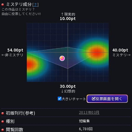
ミステリ成分
[
？
]
この作品はミステリ？
自由に投票してください!!
↑現実的
10.00
pt
54.00
pt
40.00
pt
←非ミステリ
ミステリ→
30.00
pt
↓幻想的
投票画面を開く
大きいチャート
初版刊行(参考)
2013年03月
種別
短編集
閲覧回数
6,780回