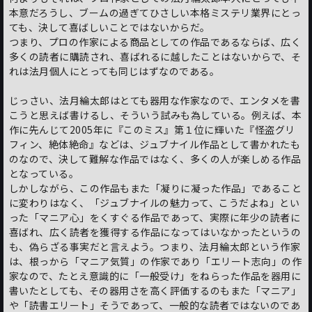
本意だろうし、ブームの過ぎてひさしい本格ミステリ業界にとっ
ても、決して喜ばしいことではないからだ。
つまり、プロの作家による商品としての作品であるならば、広く
多くの読者に購読され、喜ばれるに越したことはないからで、そ
れは法月個人にとっても同じはずなのである。
じっさい、法月綸太郎はとても器用な作家なので、エンタメを書
こうと思えば書けるし、そういう試みも為している。例えば、本
作に先んじて2005年に『このミス』第１位に輝いた『怪盗グリ
フィン、絶体絶命』などは、ジュブナイル作品として書かれたも
のなので、決して難解な作品ではなく、多くの人が楽しめる作品
となっている。
しかしながら、この作品もまた「凝りに凝った作品」であること
に変わりはなく、「ジュブナイルの魅力って、こうだよね」とい
った「マニア心」をくすぐる作品であって、実際に年少の読者に
喜ばれ、広く読者を獲得する作品になってはいなかったというの
も、偽らざる事実だと言えよう。つまり、法月綸太郎という作家
は、根っから「マニア気質」の作家であり「エリート志向」の作
家なので、たとえ意識的に「一般受け」をねらった作品を器用に
書いたとしても、その器用さを高く評価するのもまた「マニア」
や「読書エリート」そうであって、一般的な読者ではないのであ