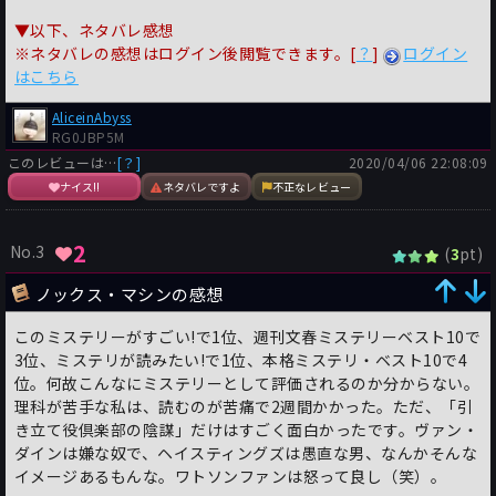
▼以下、ネタバレ感想
※ネタバレの感想はログイン後閲覧できます。[
？
]
ログイン
はこちら
AliceinAbyss
RG0JBP5M
このレビューは…
[？]
2020/04/06 22:08:09
ナイス!!
ネタバレですよ
不正なレビュー
2
No.3
(
pt)
3
ノックス・マシンの感想
このミステリーがすごい!で1位、週刊文春ミステリーベスト10で
3位、ミステリが読みたい!で1位、本格ミステリ・ベスト10で4
位。何故こんなにミステリーとして評価されるのか分からない。
理科が苦手な私は、読むのが苦痛で2週間かかった。ただ、「引
き立て役倶楽部の陰謀」だけはすごく面白かったです。ヴァン・
ダインは嫌な奴で、ヘイスティングズは愚直な男、なんかそんな
イメージあるもんな。ワトソンファンは怒って良し（笑）。