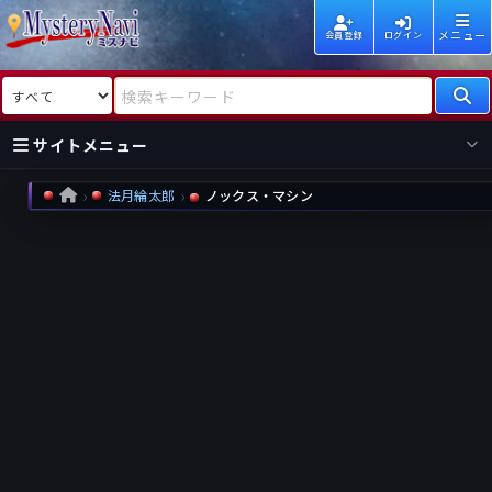
メニュー
会員登録
ログイン
検索対象
検索キーワード
サイトメニュー
法月綸太郎
ノックス・マシン
HOME
国内
海外
新着
新刊
作家
作家
レビュー
情報
国内
海外
受賞
新刊
ランキング
ランキング
作品
文庫
本日話題
情報
シリーズ
新刊
作品
まとめ
作品
高評価
近況話題
タグ
ランダム表示
要望
作品
一覧