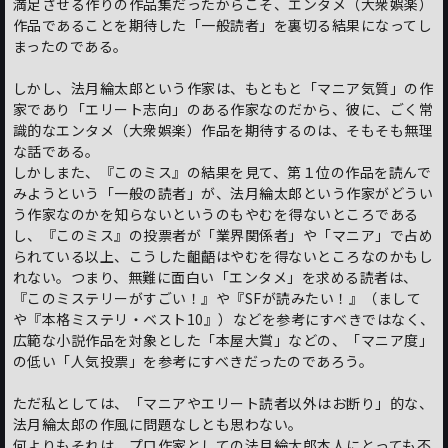
満足させる作りの作品集だったからこそ、エンタメ（大衆娯楽）
作品であることを期待した「一般読者」を裏切る結果になってし
まったのである。
しかし、法月綸太郎という作家は、もともと「マニア気質」の作
家であり「エリート志向」のある作家なのだから、彼に、ごく常
識的なエンタメ（大衆娯楽）作品を期待するのは、そもそも無理
な話である。
しかしまた、『このミス』の結果を見て、第１位の作品を読んで
みようという「一般の読者」が、法月綸太郎という作家がどうい
う作家なのかを知らないというのもやむを得ないところである
し、『このミス』の投票者が「業界関係者」や「マニア」で占め
られている以上、こうした齟齬はやむを得ないところなのかもし
れない。つまり、無難に面白い「エンタメ」を求める読者は、
『このミステリーがすごい！』や『SFが読みたい！』（まして
や『本格ミステリ・ベスト10』）などを参考にすべきではなく、
広範な小説作品を対象とした「本屋大賞」などの、「マニア度」
の低い「人気投票」を参考にすべきだったのであろう。
ただ私としては、「マニアやエリート読者以外はお断り」的な、
法月綸太郎の作風に問題なしとも思わない。
何よりもそれは、プロ作家としての法月綸太郎本人にとっても不