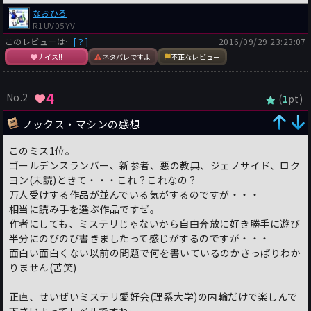
なおひろ
R1UV05YV
このレビューは…
[？]
2016/09/29 23:23:07
ナイス!!
ネタバレですよ
不正なレビュー
4
No.2
(
pt)
1
ノックス・マシンの感想
このミス1位。
ゴールデンスランバー、新参者、悪の教典、ジェノサイド、ロク
ヨン(未読)ときて・・・これ？これなの？
万人受けする作品が並んでいる気がするのですが・・・
相当に読み手を選ぶ作品ですぜ。
作者にしても、ミステリじゃないから自由奔放に好き勝手に遊び
半分にのびのび書きましたって感じがするのですが・・・
面白い面白くない以前の問題で何を書いているのかさっぱりわか
りません(苦笑)
正直、せいぜいミステリ愛好会(理系大学)の内輪だけで楽しんで