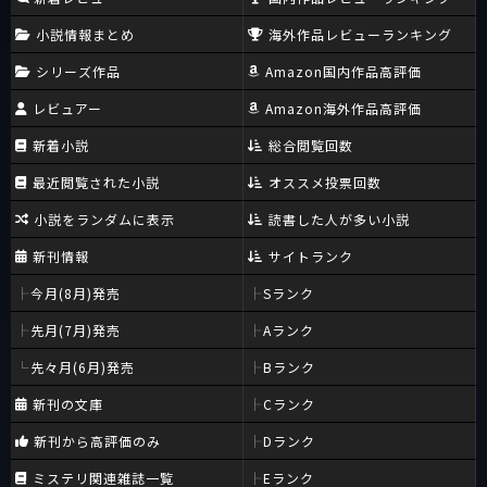
小説情報まとめ
海外作品レビューランキング
「カトリック」とは「公同の」という意味であり、要は「世界の
どこに行っても同じである、正統なるキリスト教会」という意味
シリーズ作品
Amazon国内作品高評価
であり、後続新参の「プロテスタント」との差異化をはかるため
レビュアー
Amazon海外作品高評価
の、權威づけ形容詞に他ならない。
要は「我々こそが唯一正統のキリスト教であり、他のは異端。よ
新着小説
総合閲覧回数
く言っても、傍流でしかない」という「エリート意識」に発す
る、臆面もない自己形容なのだ。
最近閲覧された小説
オススメ投票回数
小説をランダムに表示
読書した人が多い小説
そして、こうした形容のしかたは「本格ミステリ」の「本格」と
いう自己形容に、そっくりなのではないだろうか。
新刊情報
サイトランク
「我々こそが本格であり、他は非本格である。当然、我々の方が
その（ミステリとしての）本質において優れている」という意識
今月(8月)発売
Sランク
の表れである。
先月(7月)発売
Aランク
また、こうした「エリート意識」があるからこそ、在来の「日本
先々月(6月)発売
Bランク
推理作家協会」では「本格作品は協会賞を受賞しづらく、我々は
新刊の文庫
Cランク
損をしている」という「エリート意識の裏返しとしての、被差別
意識」をつのらせたあげく、「本格ミステリのための賞である、
新刊から高評価のみ
Dランク
本格ミステリ大賞」の授与主体である「本格ミステリ作家クラ
ブ」を立ち上げることにもなったのだ。
ミステリ関連雑誌一覧
Eランク