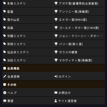
本格ミステリ
アガサ賞(最優秀処女長篇賞)
かけ」が好きなのだ。
だからこそ、「ノックス・マシン」の作中で、ノックスをことさ
密室
アンソニー賞(長編賞)
らに人格者として「描く」その一方で、「引き立て役俱楽部の陰
謀」においては、ヴァン・ダインをことさら「嫌な奴」に「描い
雪の山荘
エドガー賞(MWA賞)
て」見せたのだ。法月にとって重要なのは、「見かけ」だったの
孤島
ゴールド・ダガー賞(CWA賞)
である。
学園ミステリ
ジョン・クリーシー・ダガー賞(CW
したがって、法月綸太郎という人が「鼻持ちならない奴」だとい
倒叙ミステリ
バリー賞(新人賞)
う評価は、まったく正しい。
それは、本格ミステリやハードSFを理解できない「頭の悪い一
社会派ミステリ
ガラスの鍵賞
般読者の妬み」とばかり言えるものではなく、「權威に縁のない
一般人」特有の「嗅覚」だったとも言えるのである。
法廷ミステリ
マカヴィティ賞(長編賞)
会員機能
もちろん、そんな「一般人」たちの多くも、法月綸太郎がそうで
あるように、才能とチャンスさえあれば、「権威」ある人間にな
会員登録
ログイン
りたい、そうした地位につきたいと思うことだろう。その意味で
は、法月綸太郎と彼らに何ら選ぶところはなく、彼らの「正しい
その他
嗅覚」もまた「妬み」に発するものだと言えるのではあるが、原
ヘルプ
お問合せ
因や動機がどうあれ、彼らの「法月綸太郎評価」が正しいという
のは、間違いのない事実だとは言えるのである。
要望
サイト運営者