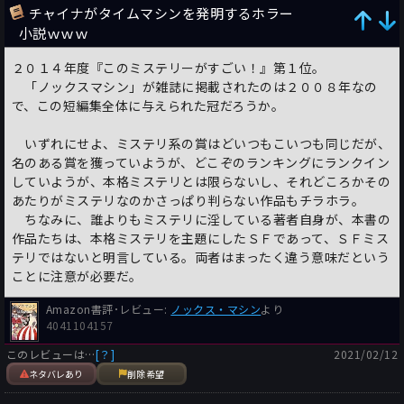
チャイナがタイムマシンを発明するホラー
小説ｗｗｗ
２０１４年度『このミステリーがすごい！』第１位。
「ノックスマシン」が雑誌に掲載されたのは２００８年なの
で、この短編集全体に与えられた冠だろうか。
いずれにせよ、ミステリ系の賞はどいつもこいつも同じだが、
名のある賞を獲っていようが、どこぞのランキングにランクイン
していようが、本格ミステリとは限らないし、それどころかその
あたりがミステリなのかさっぱり判らない作品もチラホラ。
ちなみに、誰よりもミステリに淫している著者自身が、本書の
作品たちは、本格ミステリを主題にしたＳＦであって、ＳＦミス
テリではないと明言している。両者はまったく違う意味だという
ことに注意が必要だ。
Amazon書評･レビュー:
ノックス・マシン
より
4041104157
このレビューは…
[？]
2021/02/12
ネタバレあり
削除希望