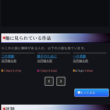
他に見られている作品
※この小説に興味がある人は、以下の小説も見ています。
二の悲劇
頼子のために
一の悲劇
法月綸太郎
法月綸太郎
法月綸太郎
B
A
B
7.50pt
-
4.27pt
7.50pt
-
4.02pt
6.71pt
-
3.94pt
もっとみる
評判