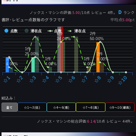
D
ノックス・マシン
の評価:
5.00
/
10
点 レビュー
4
件。
ランク
書評･レビュー点数毎のグラフです
平均点
5.00
pt
点数
潜在点
点数
潜在点
6件
2件
24.00%
50.00%
1件
25.00%
2件
1件
1件
1件
8.00%
4.00%
4.00%
4.00%
☆2
☆7
☆3
☆8
☆4
☆9
☆5
☆10
☆1
☆6
絞込み：
全て
☆1～3(低)
☆4～6(普)
☆7～8(高)
☆9～10(最高)
ノックス・マシン
の総合評価:
6.14
/
10
点 レビュー
44
件。