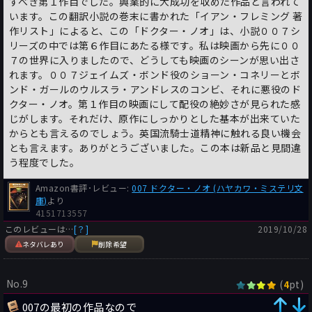
すべき第１作目でした。興業的に大成功を収めた作品と言われて
ロニ―から採っている）。
います。この翻訳小説の巻末に書かれた「イアン・フレミング 著
次に兵器係「ブースロイド陸軍少佐」を召喚。ボンドの愛銃ベレ
作リスト」によると、この「ドクター・ノオ」は、小説００７シ
ッタを「婦人もの」と切って捨てたブースロイドは、ワルサー
リーズの中では第６作目にあたる様です。私は映画から先に００
PPKを勧める。現実世界のジェフリー・ブースロイドは陸軍少佐
７の世界に入りましたので、どうしても映画のシーンが思い出さ
でこそなかったが、エジンバラの弾薬製造会社「インペリアル化
れます。００７ジェイムズ・ボンド役のショーン・コネリーとボ
学工業」の銃器専門家で、あるときボンドが武器の選択を間違っ
ンド・ガールのウルスラ・アンドレスのコンビ、それに悪役のド
ていると指摘する手紙をフレミングに送った。ならばとフレミン
クター・ノオ。第１作目の映画にして配役の絶妙さが見られた感
グはブースロイドに実名で登場願ったわけだ。
じがします。それだけ、原作にしっかりとした基本が出来ていた
ボンドはMに、『死ぬのは奴らだ』で協力したストラングウェイ
からとも言えるのでしょう。英国流騎士道精神に触れる良い機会
ズとその秘書の失踪事件の調査をリハビリがわりに命じられる。
とも言えます。ありがとうございました。この本は新品と見間違
だが、ノオが「プレイデル＝スミス副総督」の秘書に送り込んだ
う程度でした。
中国系黒人「ミス・タロー」を通じて、『死ぬのは奴らだ』の一
件書類が漏洩し、ボンドの正体が敵方に露見。ストラングウェイ
Amazon書評･レビュー:
007 ドクター・ノオ (ハヤカワ・ミステリ文
ズの情報員「クォーレル」にキングストン国際空港で出迎えられ
庫)
より
たボンドは、ホテルまで尾行され、青酸入りの果物を贈られ、ベ
4151713557
ッドに毒百足を放たれる。ボンドとクォーレルに似たチンピラた
このレビューは…
[？]
2019/10/28
ちを雇って囮に仕立てるが、彼らは交通事故に見せかけて殺され
ネタバレあり
削除希望
てしまう。
『死ぬのは奴らだ』で隠れ家として使ったバンガローをまた借り
No.9
(
pt)
4
上げて体を鍛え直したボンドとクォーレルは、カヌーでクラブ島
に潜入。そこで希少な貝を密漁しにきていた「ハニーチャイル・
007の最初の作品なので