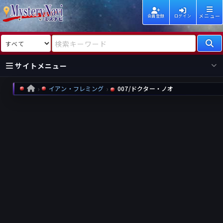
メニュー
会員登録
ログイン
検索対象
検索キーワード
サイトメニュー
イアン・フレミング
007/ドクター・ノオ
HOME
国内
海外
新着
新刊
作家
作家
レビュー
情報
国内
海外
受賞
新刊
ランキング
ランキング
作品
文庫
本日話題
情報
シリーズ
新刊
作品
まとめ
作品
高評価
近況話題
タグ
ランダム表示
要望
作品
一覧