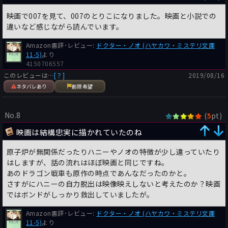
ライダー」と出くわして、島内で行動をともにする。だが、クォ
ーレルは竜に偽装した装甲車の火炎放射器で焼き殺されて、ボン
映画で007を見て、007のとりこになりました。映画と小説での
ドとハニーはノオの手下に捕らわれてしまう。
違いなど感じながら読んでいます。
友人アイヴァー・フェリックス・C・ブライスに誘われたフレミ
ングが、１９５６年３月に、米国自然史博物館のロバート・クッ
Amazon書評･レビュー:
ドクター・ノオ (ハヤカワ・ミステリ文庫
11-5)
より
シュマン・マーフィ博士と、バハマ・フラミンゴ保護協会会長ア
4150706557
ーサー・スタナード・ヴァーネイに案内され、バハマ南方のグレ
このレビューは…
[？]
2019/08/16
ート・イナグア島を訪れてフラミンゴや紅箆鷺の群棲地を観察し
ネタバレあり
削除希望
た。クラブ島は架空の島だが、このグレート・イナグア島をモデ
ルにしている。グレート・イナグア島では大きなタイヤを装着し
たランド・ローヴァ―で沼地を渡ったが、そこから装甲車の着想
No.8
(
pt)
5
も得た。
マーフィからはグアナイ胸白姫鵜の知識も仕入れた（井上一夫は
映画は結構忠実に描かれていたのね
グアナイ胸白姫鵜を「グアノ鳥」と訳している）。
原子炉が無関係だったりハニーやノオの特徴が少し違っていたり
父方の曽祖父がペルーでのグアノ採掘で一財を築いたブライス
はしますが、話の流れはほぼ映画と同じですね。
も、ネタ元だったかもしれない（後年、経営権を共同経営者ウィ
あのドラゴン戦車も原作の時点であんなだったのかと。
リアム・ラッセル・グレースに譲渡した曽祖父は、英国に帰って
さすがにハニーの自力脱出は映像映えしないと考えたのか？映画
いる）。
ではボンドがしっかり救出していましたが。
第４作『ダイヤモンドは永遠に』の「ティファニー・ケイス」
や、第７作『ゴールドフィンガー』の「プッシー・ギャロア」と
Amazon書評･レビュー:
ドクター・ノオ (ハヤカワ・ミステリ文庫
同じく、ハニーは強姦されて心に傷を負った女として登場する。
11-5)
より
美人だが、そのとき男に顔面を殴られて鼻がつぶれている（「ハ