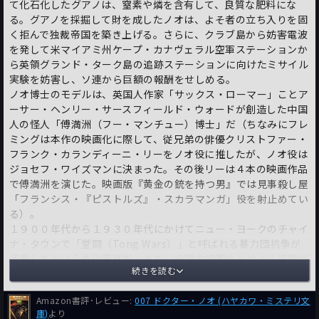
て化石化したグアノは、窒素や燐を含有して、良質な肥料にな
る。グアノを採掘して財を成したノオは、よそ者の立ち入りを固
く拒んで独裁帝国を築き上げる。さらに、クラブ島から妨害電波
を発して米マイアミ州ケープ・カナヴェラル空軍ステーションか
ら英領グランド・ターク島の追跡ステーションに向けたミサイル
実験を妨害し、ソ連から巨額の報酬をせしめる。
ノオ博士のモデルは、英国人作家「サックス・ローマー」ことア
ーサー・ヘンリー・サースフィールド・ウォードが創造した中国
人の怪人「傅満洲（フー・マンチュー）博士」だ（ちなみにフレ
ミングは本作の映画化に際して、従兄弟の俳優クリストファー・
フランク・カランディーニ・リーをノオ役に推したが、ノオ役は
ジョセフ・ワイズマンに決まった。その後リーは４本の映画作品
で傅満洲を演じた。映画版『黄金の銃を持つ男』では見事殺し屋
「フランシス・『ピストルズ』・スカラマンガ」役を射止めてい
る）。
１９００年代から１９３０年代にかけてニュー・ヨークのチャイ
ナ・タウンで「堂闘（Tong Wars）」と呼ばれる暴力団抗争が
多発したというのは実話だ。また、米国の初期のミサイル実験が
続きを読む
失敗の連続だったというのも事実だ。
ノオがクラブ島を購入する前から、自然保護団体の全米オーデュ
Amazon書評･レビュー:
007 ドクター・ノオ (ハヤカワ・ミステリ文
ボン協会が島の一画を借り上げて紅箆鷺（ベニヘラサギ）の保護
庫)
より
区とし、監視員を常駐させていた。その名の通り赤みがかったピ