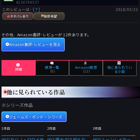
4150706557
ニーチャイル・ライダー」の名前は、フレミングの友人で１９３
このレビューは…
[？]
2018/03/22
０年代に米国で女優として活躍したパトリシア・「ハニー・チャ
ネタバレあり
削除希望
イル」・ワイルダーから採っている）。
クラブ島の地下に贅を尽くして造営された秘密基地に、ボンドと
ハニーは驚く。ボンドは秘密基地の受付で「ジョン・ブライス」
その他、Amazon書評･レビューが
12
件あります。
と名乗るが、これは『死ぬのは奴らだ』でも使った偽名だ（もち
Amazon書評･レビューを見る
ろんアイヴァー・ブライスから採っている）。
換気ダクトのタランチュラや海中の巨大烏賊クラーケンと格闘し
ながら、ボンドは命からがら海岸にたどり着く。
埠頭に停泊中のベルギーのタンカー「ブランシェ号」にベルトコ
感想一覧
Amazon感想
他に見られてい
詳細
ンベアでグアノの粉末を積み込む作業を監督するノオを発見
(0)
(12)
る小説
（「ブランシェ号」の船名は、ジャマイカの別荘「ゴールデンア
イ」の隣人で『ロシアから愛をこめて』執筆中にフレミングの愛
他に見られている作品
人となったブランシェ・リンド・ブラックウェルから採ってい
る）。ベルトコンベアの先端部分を操るクレーンを乗っ取り、ノ
オの頭上で粉末をぶちまけて生き埋めにする。海岸に打ち込まれ
※シリーズ作品
た杭に縛り付けられて黒蟹に喰われそうになったハニーも、何と
ジェームズ・ボンド・シリーズ
か生還する。
事件後ボンドに付き添われてニュー・ヨークに渡り、鼻の整形手
1作目
2作目
3作目
術を受けたハニーは、ジャマイカに戻るとプレイデル＝スミスの
後見でジャマイカの自然史博物館の学芸員となる。第１３作『黄
007/カジノ・ロワイヤ
007/死ぬのは奴らだ
007/ムーンレイカー