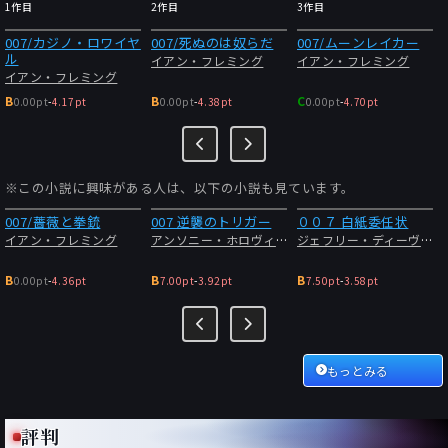
1作目
2作目
3作目
007/カジノ・ロワイヤ
007/死ぬのは奴らだ
007/ムーンレイカー
ル
イアン・フレミング
イアン・フレミング
イアン・フレミング
B
B
C
0.00pt
-
4.17pt
0.00pt
-
4.38pt
0.00pt
-
4.70pt
※この小説に興味がある人は、以下の小説も見ています。
007/薔薇と拳銃
007 逆襲のトリガー
００７ 白紙委任状
イアン・フレミング
アンソニー・ホロヴィッツ
ジェフリー・ディーヴァー
B
B
B
0.00pt
-
4.36pt
7.00pt
-
3.92pt
7.50pt
-
3.58pt
もっとみる
評判