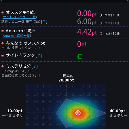
0.00
オススメ平均点
pt
(10max) / 0件
(
サイト内レビュー一覧
)
6.00
pt
[
？
]
読書レビュー数(現在点数)
(10max) / 1件
4.42
Amazon平均点
pt
(5max) / 12件
(
Amazon感想一覧
)
0
みんなの オススメpt
pt
自由に投票してください!!
C
サイト内ランク
[
？
]
ミステリ成分
[
？
]
この作品はミステリ？
自由に投票してください!!
↑現実的
20.00
pt
10.00
pt
40.00
pt
←非ミステリ
ミステリ→