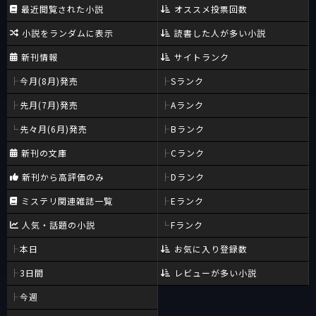
最近閲覧された小説
オススメ投票回数
小説をランダムに表示
読書した人が多い小説
新刊情報
サイトランク
今月(8月)発売
Sランク
先月(7月)発売
Aランク
先々月(6月)発売
Bランク
新刊の文庫
Cランク
新刊から高評価のみ
Dランク
ミステリ関連雑誌一覧
Eランク
人気・話題の小説
Fランク
本日
お気に入り登録数
3日間
レビューが多い小説
今週