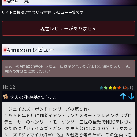
サイトに投稿されている書評･レビュー一覧です
現在レビューがありません
Amazonレビュー
※以下のAmazon書評･レビューにはネタバレが含まれる場合があります。
未読の方はご注意ください
No.12
(
pt)
5
大人の秘密基地ごっこ
「ジェイムズ・ボンド」シリーズの第６作。
１９５６年６月に作者イアン・ランカスター・フレミングはプロ
デューサーのヘンリー・モーゲンソー三世の依頼でNBCテレヴィ
のために「ジェイムズ・ガン」を主人公にした３０分ドラマのシ
リーズ『ジャマイカ海軍中佐』の粗筋を考えたが、この企画は途