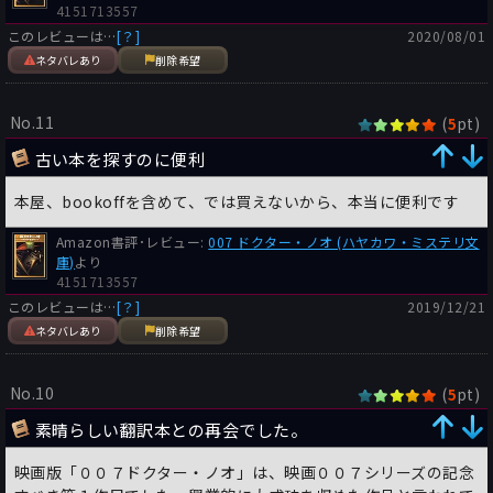
4151713557
ンク色の羽根を持つ紅箆鷺は、羽根飾りにするために乱獲されて
このレビューは…
[？]
2020/08/01
１９５０年代には絶滅危惧種となっていた（現在はだいぶ個体数
ネタバレあり
削除希望
が回復してきている）。全米オーデュボン協会は保護区にホテル
を建てて世界中から鳥類愛好家を招きませんかとノオに提案。監
視員を焼き殺したノオの手下は、ビーチクラフト機で飛来した全
No.11
(
pt)
5
米オーデュボン協会幹部も着陸事故に見せかけて殺害。巣を焼き
古い本を探すのに便利
払って紅箆鷺も追い払う。
全米オーデュボン協会の圧力を受けた英国政府が、秘密情報機関
本屋、bookoffを含めて、では買えないから、本当に便利です
（SIS）に調査を下命。カリブ海域局主任「ジョン・ストラング
ウェイズ海軍中佐」が真相究明に乗り出す（『死ぬのは奴らだ』
Amazon書評･レビュー:
007 ドクター・ノオ (ハヤカワ・ミステリ文
では海軍少佐だったが、その後昇進したらしい）。だが、秘書の
庫)
より
「メアリー・トルーブラッド」ともどもノオの殺し屋に射殺され
4151713557
て、支局の建物も放火されてしまう（「メアリー・トルーブラッ
このレビューは…
[？]
2019/12/21
ド」の名前は、フレミングのケムズリー・ハウスでの秘書の名前
ネタバレあり
削除希望
から採っている）。
第５作『ロシアから愛をこめて』でスメルシュ第２課課長「ロー
ザ・クレップ大佐」に河豚毒を塗った仕込みナイフで蹴られて生
No.10
(
pt)
5
死の境をさまよったボンドが、長い療養を経てようやく健康を回
素晴らしい翻訳本との再会でした。
復する。SIS長官「M」はSISの嘱託精神科医「ジェイムズ・モロ
ニ―卿」に相談したうえで、ボンドを呼び出す（「モロニ―」の
映画版「００７ドクター・ノオ」は、映画００７シリーズの記念
名前は、フレミングがかかっていたハーレイ街の歯科医J・A・モ