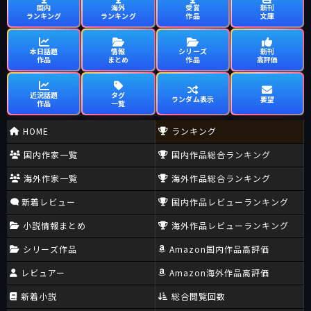
国内
海外
受賞
新刊
ランキング
ランキング
作品
文庫
本日話題
情報
シリーズ
新刊
作品
まとめ
作品
高評価
近況話題
タグ
ランダム表示
要望
作品
一覧
HOME
ランキング
国内作家一覧
国内作品総合ランキング
海外作家一覧
海外作品総合ランキング
新着レビュー
国内作品レビューランキング
小説情報まとめ
海外作品レビューランキング
シリーズ作品
Amazon国内作品高評価
レビュアー
Amazon海外作品高評価
新着小説
総合閲覧回数