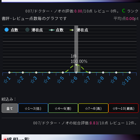
C
007/ドクター・ノオ
の評価:
0.00
/
10
点 レビュー
0
件。
ランク
書評･レビュー点数毎のグラフです
平均点
0.00
pt
点数
潜在点
点数
潜在点
1件
100.00%
☆2
☆7
☆3
☆8
☆4
☆9
☆5
☆10
☆1
☆6
絞込み：
全て
☆1～3(低)
☆4～6(普)
☆7～8(高)
☆9～10(最高)
007/ドクター・ノオ
の総合評価:
8.83
/
10
点 レビュー
12
件。
感想一覧