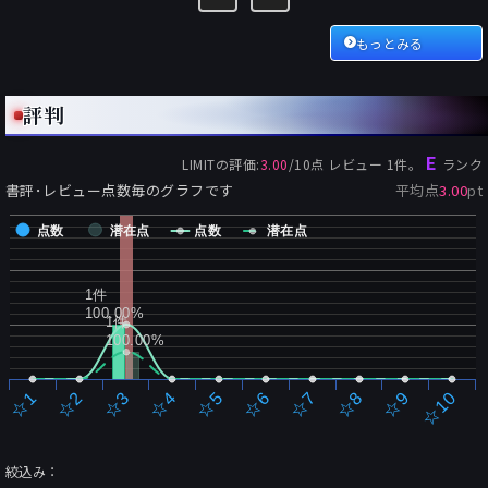
もっとみる
評判
E
LIMIT
の評価:
3.00
/
10
点 レビュー
1
件。
ランク
書評･レビュー点数毎のグラフです
平均点
3.00
pt
点数
潜在点
点数
潜在点
1件
100.00%
1件
100.00%
☆2
☆7
☆3
☆8
☆4
☆9
☆5
☆10
☆1
☆6
絞込み：