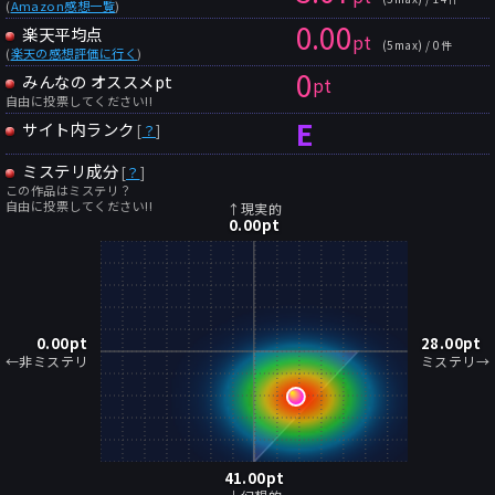
(
Amazon感想一覧
)
0.00
楽天平均点
pt
(5max) / 0件
(
楽天の感想評価に行く
)
0
みんなの オススメpt
pt
自由に投票してください!!
E
サイト内ランク
[
？
]
ミステリ成分
[
？
]
この作品はミステリ？
自由に投票してください!!
↑現実的
0.00
pt
0.00
pt
28.00
pt
←非ミステリ
ミステリ→
41.00
pt