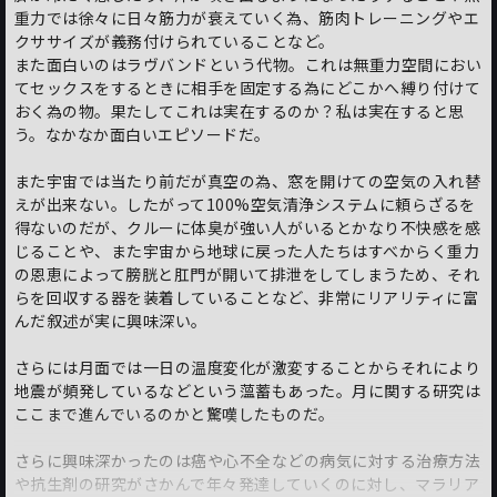
重力では徐々に日々筋力が衰えていく為、筋肉トレーニングやエ
クササイズが義務付けられていることなど。
また面白いのはラヴバンドという代物。これは無重力空間におい
てセックスをするときに相手を固定する為にどこかへ縛り付けて
おく為の物。果たしてこれは実在するのか？私は実在すると思
う。なかなか面白いエピソードだ。
また宇宙では当たり前だが真空の為、窓を開けての空気の入れ替
えが出来ない。したがって100%空気清浄システムに頼らざるを
得ないのだが、クルーに体臭が強い人がいるとかなり不快感を感
じることや、また宇宙から地球に戻った人たちはすべからく重力
の恩恵によって膀胱と肛門が開いて排泄をしてしまうため、それ
らを回収する器を装着していることなど、非常にリアリティに富
んだ叙述が実に興味深い。
さらには月面では一日の温度変化が激変することからそれにより
地震が頻発しているなどという薀蓄もあった。月に関する研究は
ここまで進んでいるのかと驚嘆したものだ。
さらに興味深かったのは癌や心不全などの病気に対する治療方法
や抗生剤の研究がさかんで年々発達していくのに対し、マラリア