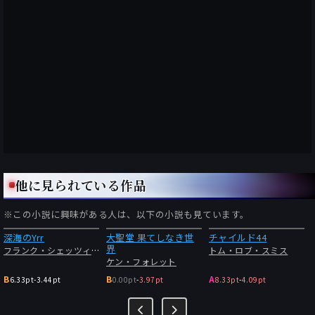
他に見られている作品
※この小説に興味がある人は、以下の小説も見ています。
深海のYrr
大聖堂 果てしなき世
チャイルド44
界
フランク・シェッツィング
トム・ロブ・スミス
ケン・フォレット
B
B
A
6.33pt
-
3.44pt
0.00pt
-
3.97pt
8.33pt
-
4.09pt