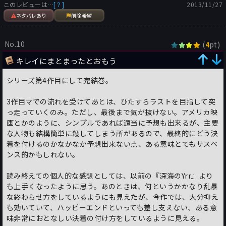
月面旅行の実現性やそして石油を取り巻く各国の駆け引きや智謀
このレビューは…
[？]
2013/11/27
策略の数々、石油から次世代エネルギーへの転換の展望（『深海
ネタバレあり
削除希望
のYrr』でさかんに叫ばれていたメタンハイドレードに関する叙
述が皆無なのは一体どういったことなんだろう？）、そして
No.10
(
pt)
4
2025年にあるべきハイテクマシンの姿や仮想空間を利用した
人々の生活様式などなど、自らがその道の専門家から取材し、ま
キレイにまとまったとおもう
たおそらく自身の想像も付け加えて詳細に述べたそれらの情報の
数々は正直に云えばかなり削ることができたはずだ。
シリーズ第4作目にして完結巻。
ストーリーの本筋である3つの事件に焦点を当ててこれらの情報
をほんの彩り程度に語れば、もっとスピード感も増したことだろ
3作目マでの流れを受けてあとは、ひたすらラストを目指して突
う。
っ走っていくのみ。ただし、最後まで気が抜けない。アメリカ映
画とかのように、シンプルであれば適当に予想も出来るが、主要
恐らく実際取材に当たり、執筆に5年費やした作者にしてみれ
な人物も結構簡単に殺してしまう所があるので、最終的にどう決
ば、これでも泣く泣く削らざるを得なかったエピソードがあった
着を付けるのかなかなか予想出来ない点、ある意味とてもサスペ
のだとのたまうことだろうが、それは己が調べて得た知識を披露
ンス的かもしれない。
したいという自己顕示欲に過ぎない。つまりこの1巻平均570ペ
ージの4分冊という大作になった時点でこれは読者の目を無視し
読み終えての個人的な感想としては、以前の『深海のYrr』より
たほとんど自己満足の領域に入ってしまっている。
も上手くなったように思う。あのときは、何というかかなり乱暴
もし作者がさらに語りたいことがあればそれらはまた別に本書で
な終わらせ方をしているようにも見えたが、今作では、大分抑え
書けなかった情報を集め、本書を補完する形のガイドブックのよ
も効いていて、ハッピーエンドといっても差し支えない、ある意
うな物を出版すればいいのだ。
味非常におとなしい決着の付け方をしているように見える。