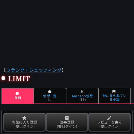
【
フランク・シェッツィング
】
LIMIT
他に見られてい
感想一覧
Amazon感想
詳細
る小説
(1)
(14)
お気に入り登録
読書登録
レビューを書く
(要ログイン)
(要ログイン)
(要ログイン)