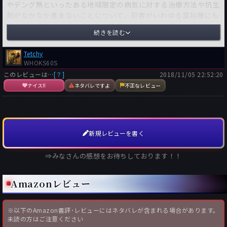
やデング熱といったある地域限定の病気に対する治療方法や抗生
剤がなかなか進まないことについて、前者がいわゆる富裕層にも
罹り得る病気であるのに対し、後者が未開の地に多く、富裕層が
続きを読む
行かないところの病気で縁がないからと作中人物の口を借りて述
べているところだ。
Tetchy
いやあ、これはまさに経済原理の厳しさというかあざとさを見せ
WHOKS60S
られた思いがした。確かにこれらの研究開発には莫大な費用がか
このレビューは…
[？]
2018/11/05 22:52:20
かり、それらをバックアップするのは財界人や彼らの組織なのだ
ナイス!!
ネタバレですよ
不正なレビュー
から、自分に降りかからない不幸には全く関心がないのだ。つま
りマラリアなどの病気を根絶し打破するには野口英世が黄熱病を
根絶したように医療関係者の志に賭けるしかないのだろう。
う～ん、また自分の知らない世界を知らされてしまった。
新規レビューを書く
最先端の科学そして技術情報をふんだんに盛り込んで紡がれたこ
の近未来SF超大作だが、それでもやはり人間のやることは万能
⇒みなさんの感想をお待ちしております！！
ではない。
例えば月面のホテル、ガイアで供される魚料理を実現させる方法
Amazonレビュー
として海水養殖と答える件がある。しかしその後海の環境を月面
で生み出す困難さについて得々と登場人物の口から語らせてお
り、それに対する答えをぼやかして処理させている。
※以下のAmazon書評･レビューにはネタバレが含まれる場合があります。
思うに現在これは確立されていない技術であり、作者自身もここ
未読の方はご注意ください