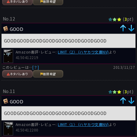
ネタバレあり
削除希望
道ギニアの歴史なぞは要約すれば2ページに収まるくらいの話で
ある。それを起源から詳細に話すものだからどんどん長くなる。
とにかく知りえたことを全て書かなければ気が済まないという思
No.12
(
pt)
3
いが行間から滲み出している。全体のバランスをもっと考えて細
GOOD
を穿つところを考えて欲しいものだ。
GOODGOODGOODGOODGOODGOODGOODGOOD
そして今回も多くの登場人物が登場し、そしてカタストロフィに
向かうに従い、次々と死んでいく。
Amazon書評･レビュー:
LIMIT〈2〉 (ハヤカワ文庫NV)
より
特に今回は月面へ招待された客が財界の著名人だったり、芸能人
4150412219
だったりと個性豊かな人物が勢ぞろいしているだけにキャラクタ
このレビューは…
[？]
2013/11/27
ーが立っていて、その悲劇性は増している。主要登場人物40名以
ネタバレあり
削除希望
上にも上る彼ら彼女らそれぞれにバックストーリーがあるため、
ただでさえ長いこの小説がさらに長くなっている。
しかしこの構成は『深海のYrr』そのままだし、特に作者自身が
No.11
(
pt)
3
揶揄しているハリウッド映画の手法とそっくりではないか。映画
化を狙ったあざとさが非常に気になるのである。
GOOD
GOODGOODGOODGOODGOODGOODGOODGOOD
情報小説というジャンルがあるが、これは情報過多小説だ。
物語に関係する全ての分野について事細かな情報を盛り込んでい
Amazon書評･レビュー:
LIMIT〈1〉 (ハヤカワ文庫NV)
より
るがためにこれだけの分量にまで膨らんでしまっている。
4150412200