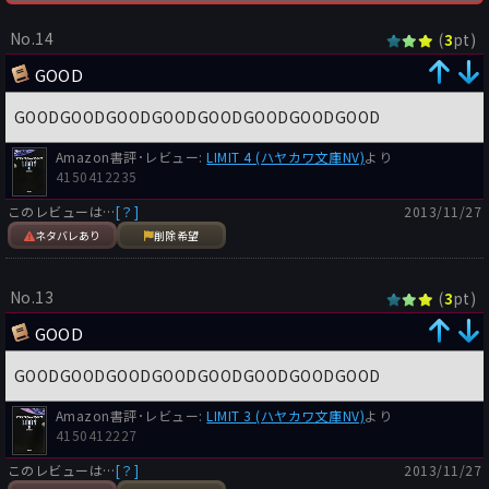
が弱点だと思っていたような節がある。しかしながら現在では日
本の山梨大学が好適環境水という海水魚と淡水魚が同一の水で暮
No.14
(
pt)
3
せる環境を生み出す粉を発明しており、恐らくこの問題はこの方
法で解決されるだろう。この辺のリサーチは残念ながら甘かった
GOOD
と云わざるを得ない。
GOODGOODGOODGOODGOODGOODGOODGOOD
その他サブカルチャー的な面についても記述は多い。どうやら
Amazon書評･レビュー:
LIMIT 4 (ハヤカワ文庫NV)
より
2025年になってもビートルズやボブ・ディランはまだ聴かれて
4150412235
いるようだし、なによりもあの長大河SF小説ペリー･ローダンシ
リーズは映画化されているようだ。
このレビューは…
[？]
2013/11/27
確かにこれが実現すればかなり息の長い映画シリーズになること
ネタバレあり
削除希望
だろう。まあ人気があればの話だが。
No.13
(
pt)
3
3つの事件が本書の大きな流れであることは前述したが主流とな
るのは瑶瑶、屠天とサイバー探偵オーウェン・ジェリコたちと殺
GOOD
し屋ケニー・辛の攻防だ。
特にケニー・辛は影の主役ともいうべき存在感を放ち、再三再四
GOODGOODGOODGOODGOODGOODGOODGOOD
に渡ってジェリコらをつけ狙う。『スターウォーズ』シリーズに
おけるダース･ヴェイダー、『マトリックス』シリーズにおける
Amazon書評･レビュー:
LIMIT 3 (ハヤカワ文庫NV)
より
4150412227
エージェント・スミス、それほどの存在感を持っている。
このレビューは…
[？]
2013/11/27
しかし長い。長すぎる。不要なエピソードが目立った。例えば赤