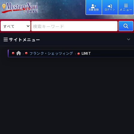
メニュー
会員登録
ログイン
検索対象
検索キーワード
サイトメニュー
フランク・シェッツィング
LIMIT
HOME
国内
海外
新着
新刊
作家
作家
レビュー
情報
国内
海外
受賞
新刊
ランキング
ランキング
作品
文庫
本日話題
情報
シリーズ
新刊
作品
まとめ
作品
高評価
近況話題
タグ
ランダム表示
要望
作品
一覧