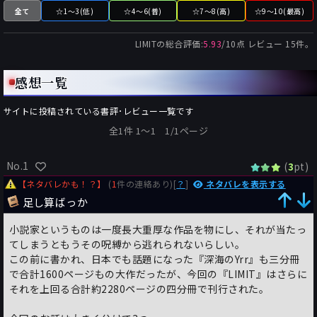
全て
☆1～3(低)
☆4～6(普)
☆7～8(高)
☆9～10(最高)
LIMIT
の総合評価:
5.93
/
10
点 レビュー
15
件。
感想一覧
サイトに投稿されている書評･レビュー一覧です
全1件 1〜1 1/1ページ
No.1
(
pt)
3
【ネタバレかも！？】
(
1
件の連絡あり)[
？
]
ネタバレを表示する
足し算ばっか
小説家というものは一度長大重厚な作品を物にし、それが当たっ
てしまうともうその呪縛から逃れられないらしい。
この前に書かれ、日本でも話題になった『深海のYrr』も三分冊
で合計1600ページもの大作だったが、今回の『LIMIT』はさらに
それを上回る合計約2280ページの四分冊で刊行された。