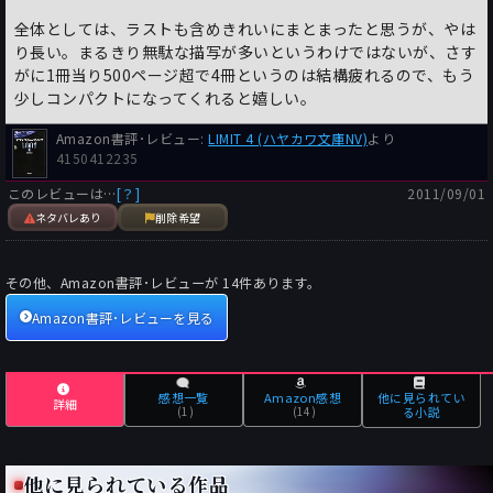
小説とは物語である。小説を読むことで新たな知識を得るという
全体としては、ラストも含めきれいにまとまったと思うが、やは
知識欲の充足を求める人も確かにおり、私もその中の一人だ。
り長い。まるきり無駄な描写が多いというわけではないが、さす
しかし基本は物語なのだ。
がに1冊当り500ページ超で4冊というのは結構疲れるので、もう
従って足し算引き算というのは必要なのだ。
少しコンパクトになってくれると嬉しい。
Amazon書評･レビュー:
LIMIT 4 (ハヤカワ文庫NV)
より
『深海のYrr』の成功以降、シェッツィングは小説家として間違
4150412235
った方向に進んでいるのではないだろうか？
訳者あとがきによれば本書は本国ドイツでベストセラーを記録し
このレビューは…
[？]
2011/09/01
たそうだが、これは国民性なんだろうか、とても信じられない。
ネタバレあり
削除希望
日本の村上春樹作品のようにシェッツィングも出せばベストセラ
ーになるような風潮になっているのかもしれない。
その他、Amazon書評･レビューが
14
件あります。
このくらいの長さになるとスティーグ･ラーソンの『ミレニア
Amazon書評･レビューを見る
ム』シリーズのように大きく1つの話という括りにしLIMIT4部作
としてシリーズ物として出版し、1冊ごとに小さな事件の結末を
描いて最終巻で全体を貫く大きな事件の結末を描くという構成に
した方が読者にも優しいだろう。
感想一覧
Amazon感想
他に見られてい
詳細
(1)
(14)
る小説
事実、私は途中流し読みした箇所が何箇所もあった。内容の割に
は意外に心に残らない小説。そういう風に落ち着いた。
失敗作、駄作とまでは云わないが佳作とするには首肯しかねる。
他に見られている作品