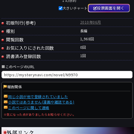
↓幻想的
投票画面を開く
大きいチャート
初版刊行(参考)
2010年06月
種別
長編
閲覧回数
1,968回
お気に入りにされた回数
0
回
読書済み登録回数
1
回
■
このページのURL
報告関係
同じ小説が他で登録されていました
小説ではありません(漫画や雑誌である)
このページに関して連絡
※気になった点がありましたらお知らせください。
外部リンク