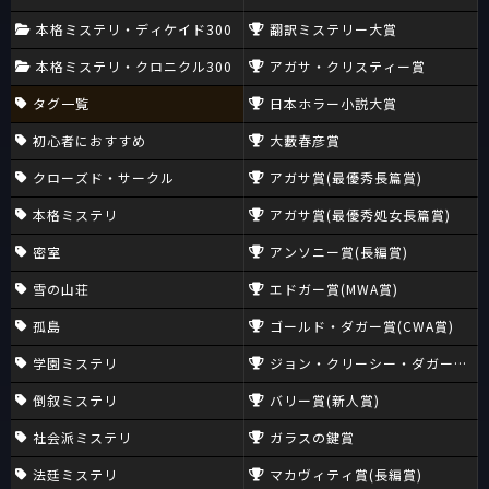
本格ミステリ・ディケイド300
翻訳ミステリー大賞
本格ミステリ・クロニクル300
アガサ・クリスティー賞
タグ一覧
日本ホラー小説大賞
初心者におすすめ
大藪春彦賞
クローズド・サークル
アガサ賞(最優秀長篇賞)
本格ミステリ
アガサ賞(最優秀処女長篇賞)
密室
アンソニー賞(長編賞)
雪の山荘
エドガー賞(MWA賞)
孤島
ゴールド・ダガー賞(CWA賞)
学園ミステリ
ジョン・クリーシー・ダガー賞(CW
倒叙ミステリ
バリー賞(新人賞)
社会派ミステリ
ガラスの鍵賞
法廷ミステリ
マカヴィティ賞(長編賞)