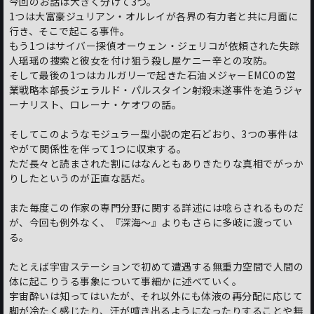
今回のお話は大きく分けて3つ。
1つは大富豪ジュリアン・オルレイが各界の有力者と共に月面に
行き、そこで起こる事件。
もう1つはサイバー探偵オーウェン・ジェリコが依頼された失踪
人瑶瑶の捜索と彼女を付け狙う殺し屋ケニー辛との攻防。
そして最後の1つはカルガリーで起きた石油メジャーEMCOの営
業戦略本部長ジェラルド・パルスタイン射殺未遂事件を追うジャ
ーナリスト、ロレーナ・ケオワの話。
そしてこのようなモジュラー型小説の定石どおり、3つの事件は
やがて関係性を伴って1つに収束する。
ただ長々と読まされた割にはなんともありきたりな真相でがっか
りしたというのが正直な話だ。
また毎度この作家の専門分野に関する詳述には唸らされるものだ
が、今回も例外なく、『深海～』よりもさらに多岐に渡ってい
る。
たとえば宇宙ステーションで初めて遭遇する無重力空間で人間の
体に起こりうる事象について事細かに述べていく。
宇宙酔いは知ってはいたが、それ以外にも体液の再分配に応じて
脚が冷たく感じたり、汗が噴き出るようになったりすることや無