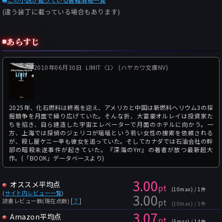
(違う装丁に載っている場合もあります)
あらすじ
2010年06月30日
LIMIT〈1〉 (ハヤカワ文庫NV)
2025年、化石燃料は終焉を迎え、アメリカと中国は新燃料ヘリウム3の採
掘競争を月面で繰り広げていた。そんな折、大富豪オルレイは投資家た
ちを招き、自ら建造した宇宙エレベーターで月面のホテルに向かう。一
方、上海では探偵のジェリコが瑶瑶という若い女性の捜索を依頼される
が、殺し屋ケニー辛も彼女を追っていた。そしてカナダでは石油会社の幹
部の暗殺未遂事件が起きていた。『深海のYrr』の著者が放つ最新超大
作。(「BOOK」データベースより)
3.00
オススメ平均点
pt
(10max) / 1件
(
サイト内レビュー一覧
)
3.00
pt
[
？
]
読書レビュー数(現在点数)
(10max) / 1件
3.07
Amazon平均点
pt
(5max) / 14件