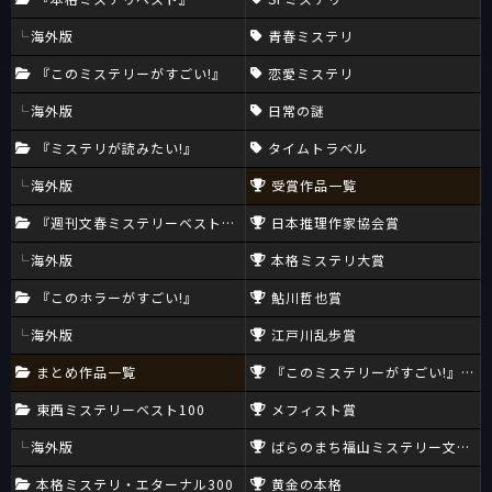
海外版
青春ミステリ
『このミステリーがすごい!』
恋愛ミステリ
海外版
日常の謎
『ミステリが読みたい!』
タイムトラベル
海外版
受賞作品一覧
『週刊文春ミステリーベスト10』
日本推理作家協会賞
海外版
本格ミステリ大賞
『このホラーがすごい!』
鮎川哲也賞
海外版
江戸川乱歩賞
まとめ作品一覧
『このミステリーがすごい!』大賞
東西ミステリーベスト100
メフィスト賞
海外版
ばらのまち福山ミステリー文学新
本格ミステリ・エターナル300
黄金の本格