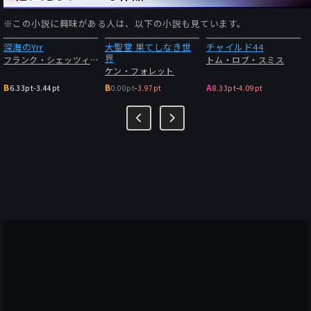
しかし今回はいやにシンプルな題名に落ち着いたものだ。原題と
※この小説に興味がある人は、以下の小説も見ています。
全く一緒。通常ならば今までの傾向からして『宇宙の～』とか
『月面の～』とか一見意味の解らないドイツ語と組み合わせて煙
深海のYrr
大聖堂 果てしなき世
チャイルド44
に巻くようなタイトルにするかと思ったのだが、今回はそのもの
界
フランク・シェッツィング
トム・ロブ・スミス
ズバリで来た。
ケン・フォレット
もしかしたら今までのシェッツィング作品の感想で書いてきた要
B
B
A
6.33pt
-
3.44pt
0.00pt
-
3.97pt
8.33pt
-
4.09pt
望が受け入れられたのかしら。まさかね。
しかし重ね重ね云うが、これほど徒労感が残る小説も珍しい。誰
かシェッツィングにもっと刈り込むようにアドバイスしてくれ！
▼以下、ネタバレ感想
※ネタバレの感想はログイン後閲覧できます。[
？
]
ログイン
はこちら