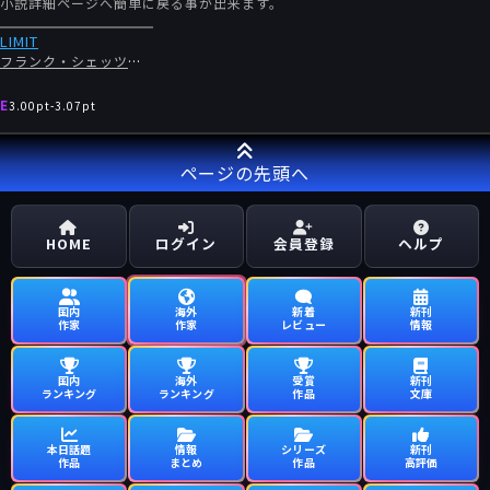
小説詳細ページへ簡単に戻る事が出来ます。
LIMIT
フランク・シェッツィング
E
3.00pt
-
3.07pt
ページの先頭へ
HOME
ログイン
会員登録
ヘルプ
国内
海外
新着
新刊
作家
作家
レビュー
情報
国内
海外
受賞
新刊
ランキング
ランキング
作品
文庫
本日話題
情報
シリーズ
新刊
作品
まとめ
作品
高評価