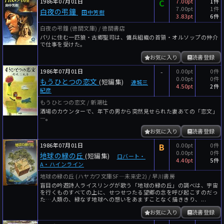
1986年07月01日
C
7.00pt
1件
7.00pt
1件
白夜の弔鐘
田中芳樹
3.83pt
6件
白夜の弔鐘 (徳間文庫) / 徳間書店
パリに住む一匹狼・古郷聖司は、傭兵組織の首領・オルソップの仲介
で仕事を受けた。
お気に入り
読書登録
1986年07月01日
-
0.00pt
0件
0.00pt
0件
もうひとつの恋文
(短編集)
連城三
4.50pt
2件
紀彦
もうひとつの恋文 / 新潮社
酒場のカウンターで、年下の男から突然見せられた妻あての「恋文」
―。
お気に入り
読書登録
1986年07月01日
B
0.00pt
0件
0.00pt
0件
地球の緑の丘
(短編集)
ロバート・
4.40pt
5件
A・ハインライン
地球の緑の丘 (ハヤカワ文庫SF―未来史2) / 早川書房
盲目の吟遊詩人ライスリングが歌う「地球の緑の丘」の調べは、宇宙
を行くものすべての上に、せつせつたる望郷の念を呼び起こすのだっ
た…人類の、緑なす地球への想いをあますことなく描ききり、...
お気に入り
読書登録