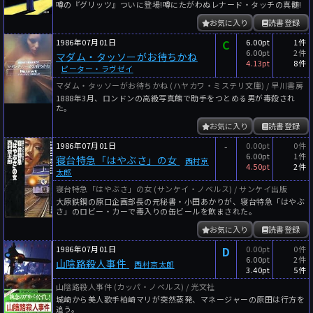
噂の『グリッツ』ついに登場!噂にたがわぬレナード・タッチの真髄!
お気に入り
読書登録
1986年07月01日
C
6.00pt
1件
6.00pt
2件
マダム・タッソーがお待ちかね
4.13pt
8件
ピーター・ラヴゼイ
マダム・タッソーがお待ちかね (ハヤカワ・ミステリ文庫) / 早川書房
1888年3月、ロンドンの高級写真館で助手をつとめる男が毒殺され
た。
お気に入り
読書登録
1986年07月01日
-
0.00pt
0件
6.00pt
1件
寝台特急「はやぶさ」の女
西村京
4.50pt
2件
太郎
寝台特急「はやぶさ」の女 (サンケイ・ノベルス) / サンケイ出版
大原鉄鋼の原口企画部長の元秘書・小田あかりが、寝台特急「はやぶ
さ」のロビー・カーで毒入りの缶ビールを飲まされた。
お気に入り
読書登録
1986年07月01日
D
0.00pt
0件
6.00pt
2件
山陰路殺人事件
西村京太郎
3.40pt
5件
山陰路殺人事件 (カッパ・ノベルス) / 光文社
城崎から美人歌手柏崎マリが突然蒸発、マネージャーの原田は行方を
追う。