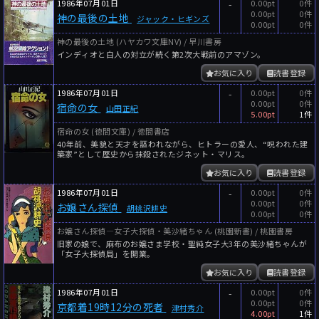
1986年07月01日
-
0.00pt
0件
0.00pt
0件
神の最後の土地
ジャック・ヒギンズ
0.00pt
0件
神の最後の土地 (ハヤカワ文庫NV) / 早川書房
インディオと白人の対立が続く第2次大戦前のアマゾン。
お気に入り
読書登録
1986年07月01日
-
0.00pt
0件
0.00pt
0件
宿命の女
山田正紀
5.00pt
1件
宿命の女 (徳間文庫) / 徳間書店
40年前、美貌と天才を謳われながら、ヒトラーの愛人、“呪われた建
築家”として歴史から抹殺されたジネット・マリス。
お気に入り
読書登録
1986年07月01日
-
0.00pt
0件
0.00pt
0件
お嬢さん探偵
胡桃沢耕史
0.00pt
0件
お嬢さん探偵―女子大探偵・美沙緒ちゃん (桃園新書) / 桃園書房
旧家の娘で、麻布のお嬢さま学校・聖純女子大3年の美沙緒ちゃんが
「女子大探偵局」を開業。
お気に入り
読書登録
1986年07月01日
-
0.00pt
0件
0.00pt
0件
京都着19時12分の死者
津村秀介
4.00pt
1件