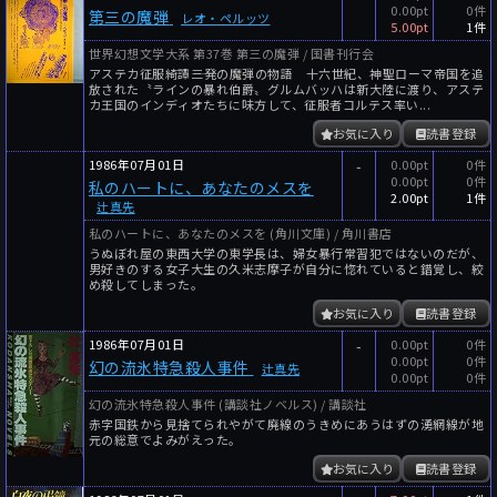
0.00pt
0件
第三の魔弾
レオ・ペルッツ
5.00pt
1件
世界幻想文学大系 第37巻 第三の魔弾 / 国書刊行会
アステカ征服綺譚――三発の魔弾の物語 十六世紀、神聖ローマ帝国を追
放された〝ラインの暴れ伯爵〟グルムバッハは新大陸に渡り、アステ
カ王国のインディオたちに味方して、征服者コルテス率い...
お気に入り
読書登録
1986年07月01日
-
0.00pt
0件
0.00pt
0件
私のハートに、あなたのメスを
2.00pt
1件
辻真先
私のハートに、あなたのメスを (角川文庫) / 角川書店
うぬぼれ屋の東西大学の東学長は、婦女暴行常習犯ではないのだが、
男好きのする女子大生の久米志摩子が自分に惚れていると錯覚し、絞
め殺してしまった。
お気に入り
読書登録
1986年07月01日
-
0.00pt
0件
0.00pt
0件
幻の流氷特急殺人事件
辻真先
0.00pt
0件
幻の流氷特急殺人事件 (講談社ノベルス) / 講談社
赤字国鉄から見捨てられやがて廃線のうきめにあうはずの湧網線が地
元の総意でよみがえった。
お気に入り
読書登録