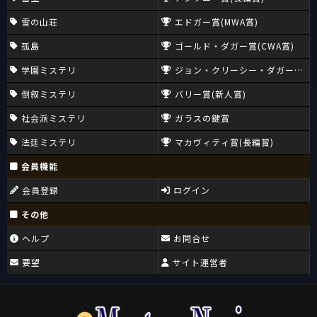
雪の山荘
エドガー賞(MWA賞)
孤島
ゴールド・ダガー賞(CWA賞)
学園ミステリ
ジョン・クリーシー・ダガー賞(CW
倒叙ミステリ
バリー賞(新人賞)
社会派ミステリ
ガラスの鍵賞
法廷ミステリ
マカヴィティ賞(長編賞)
会員機能
会員登録
ログイン
その他
ヘルプ
お問合せ
要望
サイト運営者