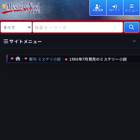
メニュー
会員登録
ログイン
検索対象
検索キーワード
サイトメニュー
国内
海外
新着
新刊
新刊 ミステリ小説
1986年7月発売のミステリー小説
HOME
作家
作家
レビュー
情報
国内
海外
受賞
新刊
ランキング
ランキング
作品
文庫
本日話題
情報
シリーズ
新刊
作品
まとめ
作品
高評価
近況話題
タグ
ランダム表示
要望
作品
一覧