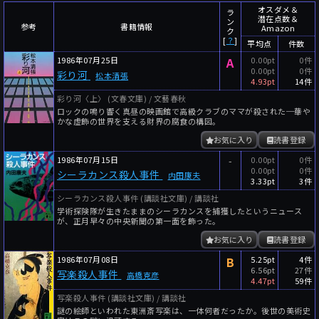
～
件
レビュー数
オスダメ＆
ラ
潜在点数＆
ン
参考
書籍情報
Amazon
～
人
読者数
ク
[
？
]
平均点
件数
年代
1986年07月25日
A
0.00pt
0件
0.00pt
0件
彩り河
松本清張
年代と月の範囲
先月以降
今月以降
4.93pt
14件
彩り河〈上〉 (文春文庫) / 文藝春秋
年
月
ロックの鳴り響く真昼の映画館で高級クラブのママが殺された─華や
～
かな虚飾の世界を支える財界の腐食の構図。
年
月
お気に入り
読書登録
1986年07月15日
-
0.00pt
0件
細かく検索
0.00pt
0件
シーラカンス殺人事件
内田康夫
3.33pt
3件
絞り込みリセット
シーラカンス殺人事件 (講談社文庫) / 講談社
学術探険隊が生きたままのシーラカンスを捕獲したというニュース
が、正月早々の中央新聞の第一面を飾った。
お気に入り
読書登録
1986年07月08日
B
5.25pt
4件
6.56pt
27件
写楽殺人事件
高橋克彦
4.47pt
59件
写楽殺人事件 (講談社文庫) / 講談社
謎の絵師といわれた東洲斎写楽は、一体何者だったか。後世の美術史