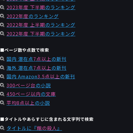
2023年度 下半期
のランキング
2022年度
のランキング
2022年度 上半期
のランキング
2022年度 下半期
のランキング
■ページ数や点数で検索
国内 潜在点
7点以上
の新刊
海外 潜在点
7点以上
の新刊
国内 Amazon
3.5点以上
の新刊
300ページ台
の小説
450ページ以内
の
文庫
平均8点以上
の小説
■タイトルやあらすじに含まれる文字列で検索
タイトルに『
館の殺人
』