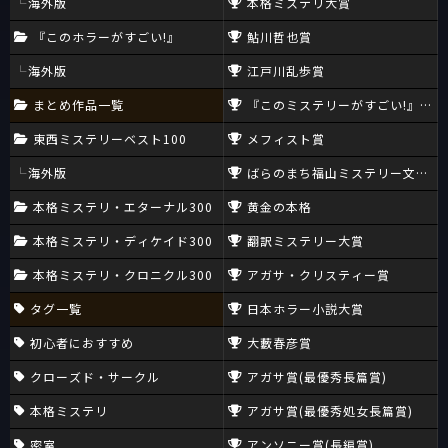
海外版
本格ミステリ大賞
『このホラーがすごい!』
鮎川哲也賞
海外版
江戸川乱歩賞
まとめ作品一覧
『このミステリーがすごい!』大賞
東西ミステリーベスト100
メフィスト賞
海外版
ばらのまち福山ミステリー文学新
本格ミステリ・エターナル300
黄金の本格
本格ミステリ・ディケイド300
翻訳ミステリー大賞
本格ミステリ・クロニクル300
アガサ・クリスティー賞
タグ一覧
日本ホラー小説大賞
初心者におすすめ
大藪春彦賞
クローズド・サークル
アガサ賞(最優秀長篇賞)
本格ミステリ
アガサ賞(最優秀処女長篇賞)
密室
アンソニー賞(長編賞)