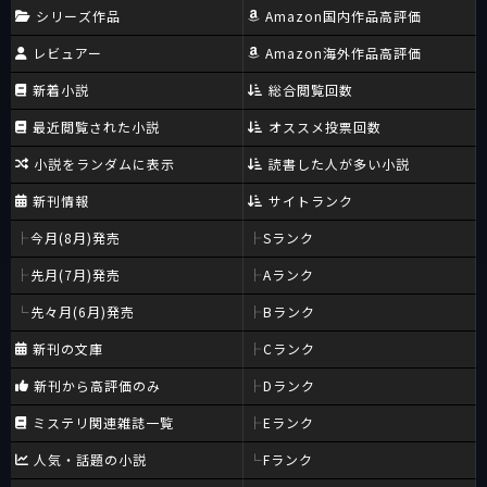
シリーズ作品
Amazon国内作品高評価
レビュアー
Amazon海外作品高評価
新着小説
総合閲覧回数
最近閲覧された小説
オススメ投票回数
小説をランダムに表示
読書した人が多い小説
新刊情報
サイトランク
今月(8月)発売
Sランク
先月(7月)発売
Aランク
先々月(6月)発売
Bランク
新刊の文庫
Cランク
新刊から高評価のみ
Dランク
ミステリ関連雑誌一覧
Eランク
人気・話題の小説
Fランク