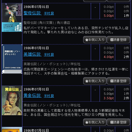
1986年07月01日
-
0.00pt
0件
0.00pt
0件
聖母伝説
半村良
5.00pt
1件
聖母伝説 (角川文庫) / 角川書店
私がバーでマネージャーをしていたある日、突然チンピラが乱入し店
内で発砲した。撃たれた男は幼なじみの谷口怜悧男だった。
お気に入り
読書登録
1986年07月01日
-
0.00pt
0件
0.00pt
0件
英雄伝説
半村良
4.00pt
2件
英雄伝説 (ノン・ポシェット) / 祥伝社
広告代理店東エージェンシーの佐伯淳一は、傾きかけた社運を一挙に
挽回すべく、大手の製薬会社・相模製薬にアタックする。
お気に入り
読書登録
1986年07月01日
-
0.00pt
0件
5.00pt
1件
黄金伝説
半村良
3.50pt
2件
黄金伝説 (ノン・ポシェット) / 祥伝社
政財界の黒幕として君臨する怪人物栗栖重人を追う新聞記者佐々木
は、ある日、国会周辺から怪光を発して飛び立つ円盤を発見した。
お気に入り
読書登録
1986年07月01日
-
0.00pt
0件