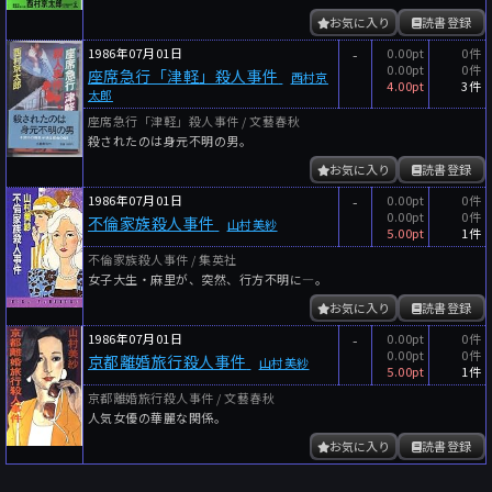
お気に入り
読書登録
1986年07月01日
-
0.00pt
0件
0.00pt
0件
座席急行「津軽」殺人事件
西村京
4.00pt
3件
太郎
座席急行「津軽」殺人事件 / 文藝春秋
殺されたのは身元不明の男。
お気に入り
読書登録
1986年07月01日
-
0.00pt
0件
0.00pt
0件
不倫家族殺人事件
山村美紗
5.00pt
1件
不倫家族殺人事件 / 集英社
女子大生・麻里が、突然、行方不明に―。
お気に入り
読書登録
1986年07月01日
-
0.00pt
0件
0.00pt
0件
京都離婚旅行殺人事件
山村美紗
5.00pt
1件
京都離婚旅行殺人事件 / 文藝春秋
人気女優の華麗な関係。
お気に入り
読書登録