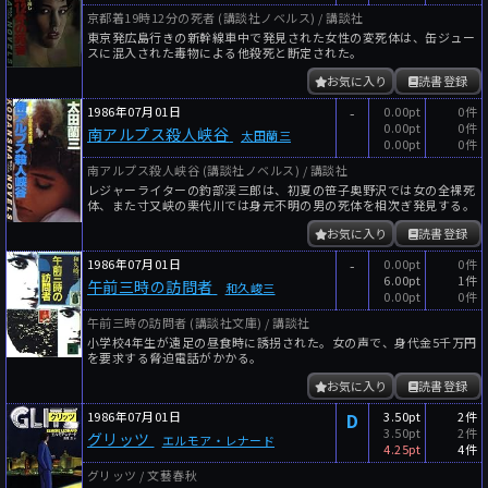
京都着19時12分の死者 (講談社ノベルス) / 講談社
東京発広島行きの新幹線車中で発見された女性の変死体は、缶ジュー
スに混入された毒物による他殺死と断定された。
お気に入り
読書登録
1986年07月01日
-
0.00pt
0件
0.00pt
0件
南アルプス殺人峡谷
太田蘭三
0.00pt
0件
南アルプス殺人峡谷 (講談社ノベルス) / 講談社
レジャーライターの釣部渓三郎は、初夏の笹子奥野沢では女の全裸死
体、また寸又峡の栗代川では身元不明の男の死体を相次ぎ発見する。
お気に入り
読書登録
1986年07月01日
-
0.00pt
0件
6.00pt
1件
午前三時の訪問者
和久峻三
0.00pt
0件
午前三時の訪問者 (講談社文庫) / 講談社
小学校4年生が遠足の昼食時に誘拐された。女の声で、身代金5千万円
を要求する脅迫電話がかかる。
お気に入り
読書登録
1986年07月01日
D
3.50pt
2件
3.50pt
2件
グリッツ
エルモア・レナード
4.25pt
4件
グリッツ / 文藝春秋