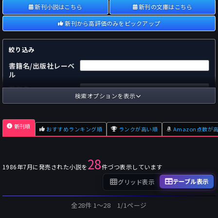
新刊小説はこちら
新刊の文庫はこちら
新刊から高評価のみをピックアップ
絞り込み
書籍名/出版社レーベ
ル
著者名
検索オプションを表示
国内
海外
あらすじ
新刊順
おすすめランキング順
ランクが高い順
Amazon点数が
出版社
～
pp.
ページ数
28
単行本
文庫本
フォーマット
1986年7月に発売された小説を
件づつ表示しています
～
Pt
オスダメ点数
テーブル表示
グリッド表示
～
Pt
潜在点数
全28件 1〜28 1/1ページ
～
Pt
Amazon点数