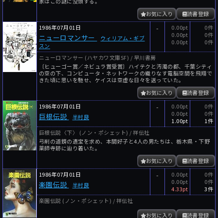
家はこの謎に没頭する。
お気に入り
読書登録
1986年07月01日
-
0.00pt
0件
0.00pt
0件
ニューロマンサー
ウィリアム・ギブ
0.00pt
0件
スン
ニューロマンサー (ハヤカワ文庫SF) / 早川書房
〔ヒューゴー賞／ネビュラ賞受賞〕ハイテクと汚濁の都、千葉シティ
の空の下、コンピュータ・ネットワークの織りなす電脳空間を飛翔で
きた頃に思いを馳せ、ケイスは空虚な日々を送っていた。
お気に入り
読書登録
1986年07月01日
-
0.00pt
0件
0.00pt
0件
巨根伝説
半村良
1.00pt
1件
巨根伝説〈下〉 (ノン・ポシェット) / 祥伝社
弓削の道鏡の遺宝を求め、本間好子と4人の男たちは、栃木県・下野
薬師寺跡に辿り着いた。
お気に入り
読書登録
1986年07月01日
-
0.00pt
0件
0.00pt
0件
楽園伝説
半村良
4.33pt
3件
楽園伝説 (ノン・ポシェット) / 祥伝社
お気に入り
読書登録