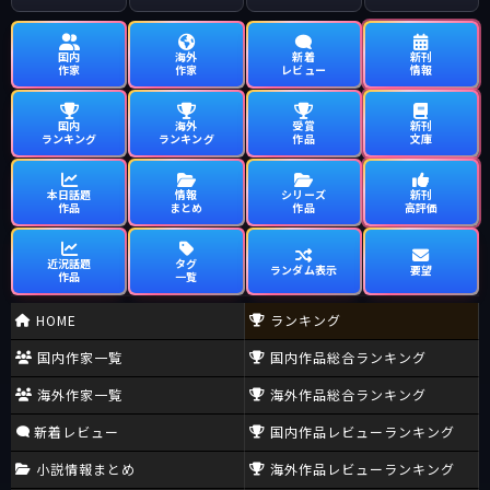
国内
海外
新着
新刊
作家
作家
レビュー
情報
国内
海外
受賞
新刊
ランキング
ランキング
作品
文庫
本日話題
情報
シリーズ
新刊
作品
まとめ
作品
高評価
近況話題
タグ
ランダム表示
要望
作品
一覧
HOME
ランキング
国内作家一覧
国内作品総合ランキング
海外作家一覧
海外作品総合ランキング
新着レビュー
国内作品レビューランキング
小説情報まとめ
海外作品レビューランキング