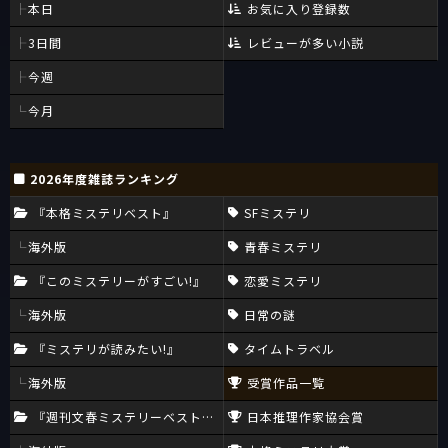
本日
お気に入り登録数
3日間
レビューが多い小説
今週
今月
2026年度雑誌ランキング
『本格ミステリベスト』
SFミステリ
海外版
青春ミステリ
『このミステリーがすごい!』
恋愛ミステリ
海外版
日常の謎
『ミステリが読みたい!』
タイムトラベル
海外版
受賞作品一覧
『週刊文春ミステリーベスト10』
日本推理作家協会賞