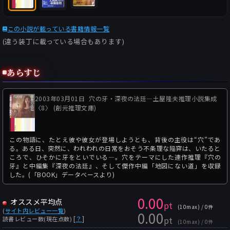
この小説が載っている書籍情報一覧
(違う装丁に載っている場合もあります)
あらすじ
2003年03月01日
穴の牙・深夜の法廷―土屋隆夫推理小説集成
〈8〉 (創元推理文庫)
この物語に、たとえ彼や彼女が登場しようとも、背後の主役は“穴”であ
る。ある日、突然に、われわれの日常をおそう不条理な陥穽は、いたると
ころで、ひそかに牙をといでいる―。穴をテーマにした連作推理『穴の
牙』と中編集『深夜の法廷』、そして傑作中編「地図にない道」を収録
した。(「BOOK」データベースより)
0.00
オススメ平均点
pt
(10max) / 0件
(
サイト内レビュー一覧
)
0.00
pt
[
？
]
読書レビュー数(現在点数)
(10max) / 0件