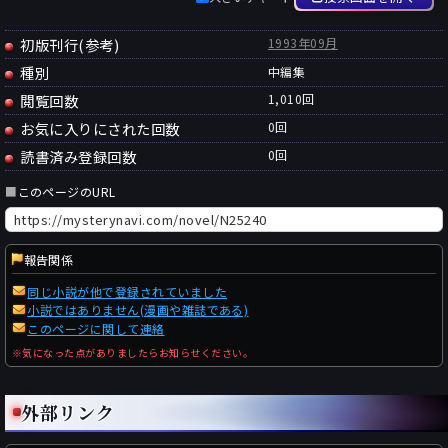
初版刊行(参考)
1993年09月
種別
中編集
閲覧回数
1,010回
お気に入りにされた回数
0
回
読書済み登録回数
0
回
■
このページのURL
報告関係
同じ小説が他で登録されていました
小説ではありません(漫画や雑誌である)
このページに関して連絡
※気になった点がありましたらお知らせください。
外部リンク