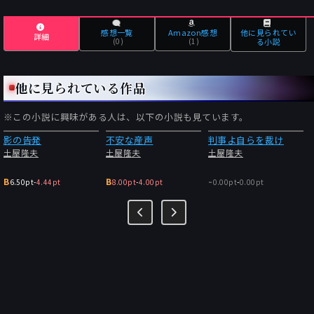
感想一覧
Amazon感想
他に見られてい
詳細
(0)
(1)
る小説
他に見られている作品
※この小説に興味がある人は、以下の小説も見ています。
影の告発
不安な産声
判事よ自らを裁け
土屋隆夫
土屋隆夫
土屋隆夫
-
B
B
6.50pt
-
4.44pt
8.00pt
-
4.00pt
0.00pt
-
0.00pt