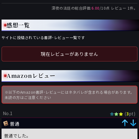
深夜の法廷
の総合評価:
6.00
/
10
点 レビュー
1
件。
感想一覧
サイトに投稿されている書評･レビュー一覧です
現在レビューがありません
Amazonレビュー
※以下のAmazon書評･レビューにはネタバレが含まれる場合があります。
未読の方はご注意ください
No.1
(
pt)
3
普通
普通でした。