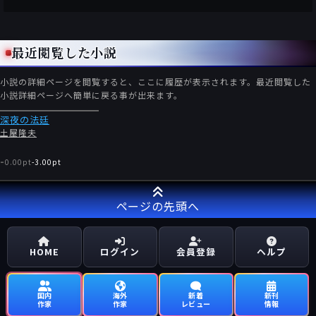
最近閲覧した小説
小説の詳細ページを閲覧すると、ここに履歴が表示されます。最近閲覧した
小説詳細ページへ簡単に戻る事が出来ます。
深夜の法廷
土屋隆夫
-
0.00pt
-
3.00pt
ページの先頭へ
HOME
ログイン
会員登録
ヘルプ
国内
海外
新着
新刊
作家
作家
レビュー
情報