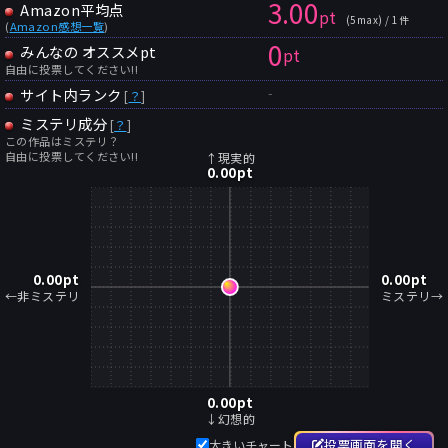
3.00
Amazon平均点
pt
(5max) / 1件
(
Amazon感想一覧
)
0
みんなの オススメpt
pt
自由に投票してください!!
-
サイト内ランク
[
？
]
ミステリ成分
[
？
]
この作品はミステリ？
自由に投票してください!!
↑現実的
0.00
pt
0.00
pt
0.00
pt
←非ミステリ
ミステリ→
0.00
pt
↓幻想的
投票画面を開く
大きいチャート