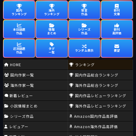
国内
海外
受賞
新刊
ランキング
ランキング
作品
文庫
本日話題
情報
シリーズ
新刊
作品
まとめ
作品
高評価
近況話題
タグ
ランダム表示
要望
作品
一覧
HOME
ランキング
国内作家一覧
国内作品総合ランキング
海外作家一覧
海外作品総合ランキング
新着レビュー
国内作品レビューランキング
小説情報まとめ
海外作品レビューランキング
シリーズ作品
Amazon国内作品高評価
レビュアー
Amazon海外作品高評価