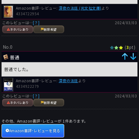
Amazon書評･レビュー:
深夜の法廷 (光文社文庫)
より
4334722954
このレビューは…
[？]
2024/03/03
ネタバレあり
削除希望
No.0
(
pt)
3
普通
普通でした。
Amazon書評･レビュー:
深夜の法廷
より
4334922279
このレビューは…
[？]
2024/03/03
ネタバレあり
削除希望
その他、Amazon書評･レビューが
1
件あります。
Amazon書評･レビューを見る