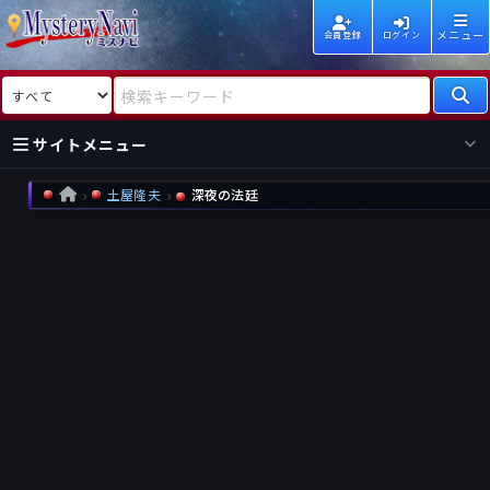
メニュー
会員登録
ログイン
検索対象
検索キーワード
サイトメニュー
土屋隆夫
深夜の法廷
HOME
国内
海外
新着
新刊
作家
作家
レビュー
情報
国内
海外
受賞
新刊
ランキング
ランキング
作品
文庫
本日話題
情報
シリーズ
新刊
作品
まとめ
作品
高評価
近況話題
タグ
ランダム表示
要望
作品
一覧