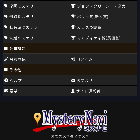
学園ミステリ
ジョン・クリーシー・ダガー賞(CW
倒叙ミステリ
バリー賞(新人賞)
社会派ミステリ
ガラスの鍵賞
法廷ミステリ
マカヴィティ賞(長編賞)
会員機能
会員登録
ログイン
その他
ヘルプ
お問合せ
要望
サイト運営者
オススメ？ダメダメ？