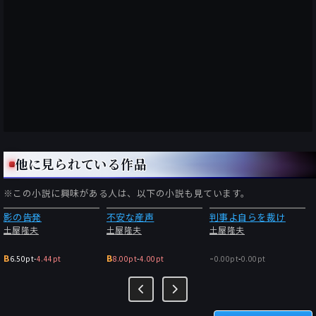
他に見られている作品
※この小説に興味がある人は、以下の小説も見ています。
影の告発
不安な産声
判事よ自らを裁け
土屋隆夫
土屋隆夫
土屋隆夫
-
B
B
6.50pt
-
4.44pt
8.00pt
-
4.00pt
0.00pt
-
0.00pt