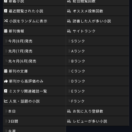
新着小説
総合閲覧回数
最近閲覧された小説
オススメ投票回数
小説をランダムに表示
読書した人が多い小説
新刊情報
サイトランク
今月(8月)発売
Sランク
先月(7月)発売
Aランク
先々月(6月)発売
Bランク
新刊の文庫
Cランク
新刊から高評価のみ
Dランク
ミステリ関連雑誌一覧
Eランク
人気・話題の小説
Fランク
本日
お気に入り登録数
3日間
レビューが多い小説
今週