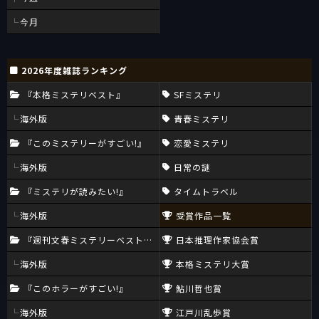
今月
2026年度雑誌ランキング
『本格ミステリベスト』
SFミステリ
海外版
青春ミステリ
『このミステリーがすごい!』
恋愛ミステリ
海外版
日常の謎
『ミステリが読みたい!』
タイムトラベル
海外版
受賞作品一覧
『週刊文春ミステリーベスト10』
日本推理作家協会賞
海外版
本格ミステリ大賞
『このホラーがすごい!』
鮎川哲也賞
海外版
江戸川乱歩賞