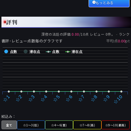
もっとみる
評判
-
深夜の法廷
の評価:
0.00
/
10
点 レビュー
0
件。
ランク
書評･レビュー点数毎のグラフです
平均点
0.00
pt
点数
潜在点
点数
潜在点
☆2
☆7
☆3
☆8
☆4
☆9
☆5
☆10
☆1
☆6
絞込み：
全て
☆1～3(低)
☆4～6(普)
☆7～8(高)
☆9～10(最高)