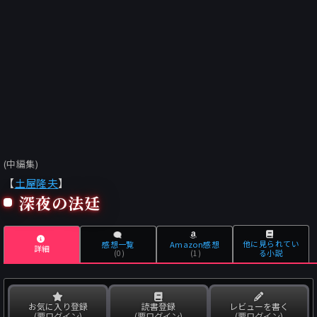
(中編集)
【
土屋隆夫
】
深夜の法廷
他に見られてい
感想一覧
Amazon感想
詳細
る小説
(0)
(1)
お気に入り登録
読書登録
レビューを書く
(要ログイン)
(要ログイン)
(要ログイン)