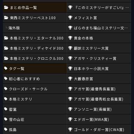
まとめ作品一覧
『このミステリーがすごい!』大賞
東西ミステリーベスト100
メフィスト賞
海外版
ばらのまち福山ミステリー文学新
本格ミステリ・エターナル300
黄金の本格
本格ミステリ・ディケイド300
翻訳ミステリー大賞
本格ミステリ・クロニクル300
アガサ・クリスティー賞
タグ一覧
日本ホラー小説大賞
初心者におすすめ
大藪春彦賞
クローズド・サークル
アガサ賞(最優秀長篇賞)
本格ミステリ
アガサ賞(最優秀処女長篇賞)
密室
アンソニー賞(長編賞)
雪の山荘
エドガー賞(MWA賞)
孤島
ゴールド・ダガー賞(CWA賞)