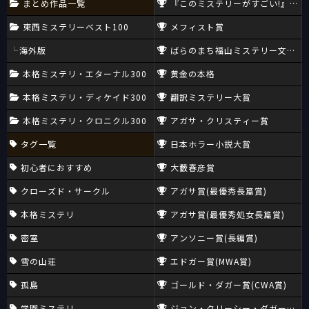
まとめ作品一覧
『このミステリーがすごい!』大賞
東西ミステリーベスト100
メフィスト賞
海外版
ばらのまち福山ミステリー文学新
本格ミステリ・エターナル300
黄金の本格
本格ミステリ・ディケイド300
翻訳ミステリー大賞
本格ミステリ・クロニクル300
アガサ・クリスティー賞
タグ一覧
日本ホラー小説大賞
初心者におすすめ
大藪春彦賞
クローズド・サークル
アガサ賞(最優秀長篇賞)
本格ミステリ
アガサ賞(最優秀処女長篇賞)
密室
アンソニー賞(長編賞)
雪の山荘
エドガー賞(MWA賞)
孤島
ゴールド・ダガー賞(CWA賞)
学園ミステリ
ジョン・クリーシー・ダガー賞(CW