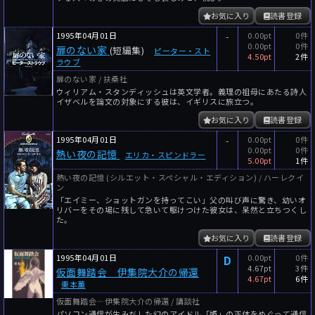
お気に入り
読書登録
1995年04月01日
-
0.00pt
0件
0.00pt
0件
扉のない家
(短編集)
ピーター・スト
4.50pt
2件
ラウブ
扉のない家 / 扶桑社
ウィリアム・スタンディッシュは英文学者。義理の祖母にあたる詩人
イザベルを論文の対象にする彼は、イギリスに旅立つ。
お気に入り
読書登録
1995年04月01日
-
0.00pt
0件
0.00pt
0件
熱い夜の記憶
エリカ・スピンドラー
5.00pt
1件
熱い夜の記憶 (シルエット・スペシャル・エディション) / ハーレクイ
ン
「エイミー、ショットガンを持ってこい」父の叫び声に驚き、幼いオ
リバーをその場に残して急いて駆けつけた彼女は、呆然と立ちつくし
た。
お気に入り
読書登録
1995年04月01日
D
0.00pt
0件
4.67pt
3件
仮面舞踏会 伊集院大介の帰還
4.67pt
6件
栗本薫
仮面舞踏会―伊集院大介の帰還 / 講談社
パソコン通信が生みだした幻のアイドル「姫」の正体をめぐって通信