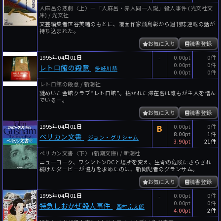
人麻呂の悲劇〈上〉―「人麻呂・赤人同一人説」殺人事件 (光文社文
庫) / 光文社
文芸編集者笹谷美緒のもとに、覆面作家飛鳥彰から週刊誌連載の話が
持ち込まれた。
お気に入り
読書登録
1995年04月01日
-
0.00pt
0件
0.00pt
0件
レトロ館の殺意
多岐川恭
0.00pt
0件
レトロ館の殺意 / 新潮社
謎めいた会館クラブ“レトロ館”。招かれた滞在客は誰もが主人を憎ん
でいる―。
お気に入り
読書登録
1995年04月01日
B
0.00pt
0件
8.00pt
1件
ペリカン文書
ジョン・グリシャム
3.90pt
21件
ペリカン文書〈下〉 (新潮文庫) / 新潮社
ニューヨーク、ワシントンDCと場所を変え、生命の危険にさらされ
続けたダービーが協力を求めたのは、新聞記者のグランサム。
お気に入り
読書登録
1995年04月01日
-
0.00pt
0件
0.00pt
0件
特急しおかぜ殺人事件
西村京太郎
4.00pt
2件