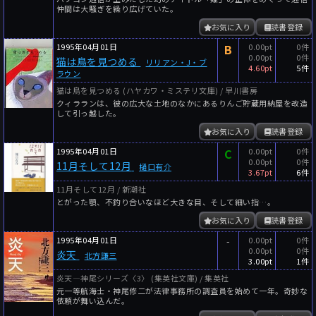
仲間は大騒ぎを繰り広げていた。
お気に入り
読書登録
1995年04月01日
B
0.00pt
0件
0.00pt
0件
猫は鳥を見つめる
リリアン・J・ブ
4.60pt
5件
ラウン
猫は鳥を見つめる (ハヤカワ・ミステリ文庫) / 早川書房
クィラランは、彼の広大な土地のなかにあるりんご貯蔵用納屋を改造
して引っ越した。
お気に入り
読書登録
1995年04月01日
C
0.00pt
0件
0.00pt
0件
11月そして12月
樋口有介
3.67pt
6件
11月そして12月 / 新潮社
とがった顎、不釣り合いなほど大きな目、そして細い指…。
お気に入り
読書登録
1995年04月01日
-
0.00pt
0件
0.00pt
0件
炎天
北方謙三
3.00pt
1件
炎天―神尾シリーズ〈3〉 (集英社文庫) / 集英社
元一等航海士・神尾修二が法律事務所の調査員を始めて一年。奇妙な
依頼が舞い込んだ。