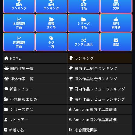
国内
海外
受賞
新刊
ランキング
ランキング
作品
文庫
本日話題
情報
シリーズ
新刊
作品
まとめ
作品
高評価
近況話題
タグ
ランダム表示
要望
作品
一覧
HOME
ランキング
国内作家一覧
国内作品総合ランキング
海外作家一覧
海外作品総合ランキング
新着レビュー
国内作品レビューランキング
小説情報まとめ
海外作品レビューランキング
シリーズ作品
Amazon国内作品高評価
レビュアー
Amazon海外作品高評価
新着小説
総合閲覧回数