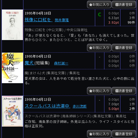
お気に入り
読書登録
1995年04月18日
C
0.00pt
0件
6.33pt
3件
残像に口紅を
筒井康隆
3.92pt
99件
残像に口紅を (中公文庫) / 中央公論新社
「あ」が使えなくなると、「愛」も「あなた」も消えてしまった。世
界からひとつ、またひとつと、ことばが消えてゆく。
お気に入り
読書登録
1995年04月13日
-
0.00pt
0件
0.00pt
0件
魔犬
(短編集)
森村誠一
0.00pt
0件
魔(まけん)犬 (集英社文庫) / 集英社
愛犬家の女は、人をあやめて処分を言い渡された犬と、心中の旅に出
る。
お気に入り
読書登録
1995年04月13日
-
0.00pt
0件
7.00pt
1件
スクールバスは渋滞中
赤川次郎
5.00pt
2件
スクールバスは渋滞中 (南条姉妹シリーズ) (集英社文庫) / 集英社
ご存知、南条家の双子姉妹。外見は瓜ふたつ、ライフ・スタイルと性
格は正反対。
お気に入り
読書登録