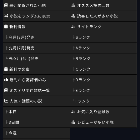
最近閲覧された小説
オススメ投票回数
小説をランダムに表示
読書した人が多い小説
新刊情報
サイトランク
今月(8月)発売
Sランク
先月(7月)発売
Aランク
先々月(6月)発売
Bランク
新刊の文庫
Cランク
新刊から高評価のみ
Dランク
ミステリ関連雑誌一覧
Eランク
人気・話題の小説
Fランク
本日
お気に入り登録数
3日間
レビューが多い小説
今週