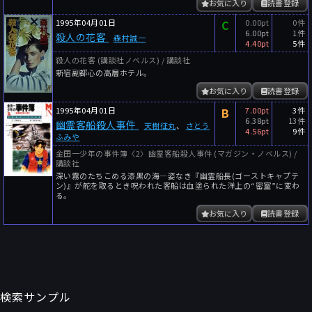
お気に入り
読書登録
1995年04月01日
C
0.00pt
0件
6.00pt
1件
殺人の花客
森村誠一
4.40pt
5件
殺人の花客 (講談社ノベルス) / 講談社
新宿副都心の高層ホテル。
お気に入り
読書登録
1995年04月01日
B
7.00pt
3件
6.38pt
13件
幽霊客船殺人事件
天樹征丸
、
さとう
4.56pt
9件
ふみや
金田一少年の事件簿〈2〉幽霊客船殺人事件 (マガジン・ノベルス) /
講談社
深い霧のたちこめる漆黒の海―姿なき『幽霊船長(ゴーストキャプテ
ン)』が舵を取るとき呪われた客船は血塗られた洋上の“密室”に変わ
る。
お気に入り
読書登録
検索サンプル