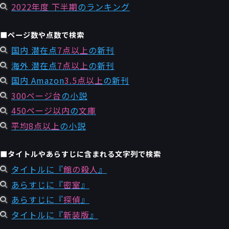
2022年度 下半期
のランキング
■ページ数や点数で検索
国内 潜在点
7点以上
の新刊
海外 潜在点
7点以上
の新刊
国内 Amazon
3.5点以上
の新刊
300ページ台
の小説
450ページ以内
の
文庫
平均8点以上
の小説
■タイトルやあらすじに含まれる文字列で検索
タイトルに『
館の殺人
』
あらすじに『
密室
』
あらすじに『
探偵
』
タイトルに『
新装版
』