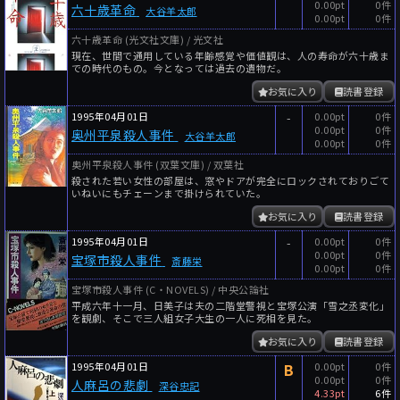
0.00pt
0件
六十歳革命
大谷羊太郎
0.00pt
0件
六十歳革命 (光文社文庫) / 光文社
現在、世間で通用している年齢感覚や価値観は、人の寿命が六十歳ま
での時代のもの。今となっては過去の遺物だ。
お気に入り
読書登録
1995年04月01日
-
0.00pt
0件
0.00pt
0件
奥州平泉殺人事件
大谷羊太郎
0.00pt
0件
奥州平泉殺人事件 (双葉文庫) / 双葉社
殺された若い女性の部屋は、窓やドアが完全にロックされておりごて
いねいにもチェーンまで掛けられていた。
お気に入り
読書登録
1995年04月01日
-
0.00pt
0件
0.00pt
0件
宝塚市殺人事件
斎藤栄
0.00pt
0件
宝塚市殺人事件 (C・NOVELS) / 中央公論社
平成六年十一月、日美子は夫の二階堂警視と宝塚公演「雪之丞変化」
を観劇、そこで三人組女子大生の一人に死相を見た。
お気に入り
読書登録
1995年04月01日
B
0.00pt
0件
0.00pt
0件
人麻呂の悲劇
深谷忠記
4.33pt
6件