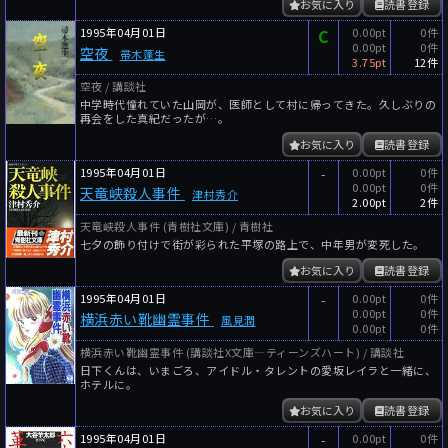
お気に入り
読書登録
1995年04月01日
C
0.00pt
0件
0.00pt
0件
空夜
帚木蓬生
3.75pt
12件
空夜 / 講談社
中学時代憧れていた山岡が、医師として村に帰ってきた。久しぶりの
再会をした真紀だったが…。
お気に入り
読書登録
1995年04月01日
-
0.00pt
0件
0.00pt
0件
天竜峡殺人事件
津村秀介
2.00pt
2件
天竜峡殺人事件 (青樹社文庫) / 青樹社
七夕の飾り付けで街が彩られた平塚の路上で、中年男が変死した。
お気に入り
読書登録
1995年04月01日
-
0.00pt
0件
0.00pt
0件
横浜赤い靴幽霊事件
風見潤
0.00pt
0件
横浜赤い靴幽霊事件 (講談社X文庫―ティーンズハート) / 講談社
日下くんは、いまごろ、アイドル・タレントの愛坂レイラと一緒に、
ホテルに。
お気に入り
読書登録
1995年04月01日
-
0.00pt
0件