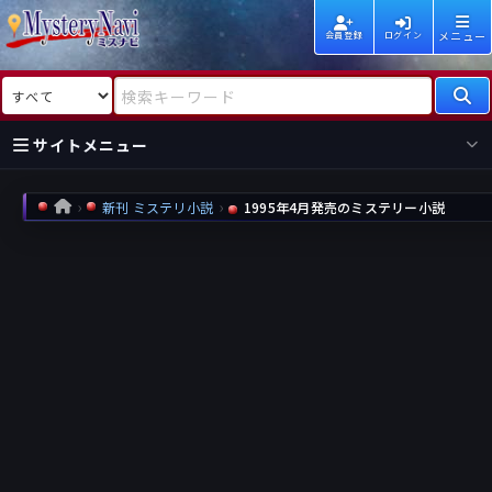
メニュー
会員登録
ログイン
検索対象
検索キーワード
サイトメニュー
国内
海外
新着
新刊
新刊 ミステリ小説
1995年4月発売のミステリー小説
HOME
作家
作家
レビュー
情報
国内
海外
受賞
新刊
ランキング
ランキング
作品
文庫
本日話題
情報
シリーズ
新刊
作品
まとめ
作品
高評価
近況話題
タグ
ランダム表示
要望
作品
一覧