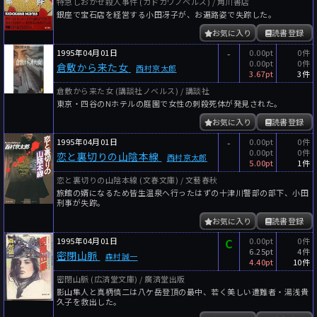
特急しおかぜ殺人事件 (カドカワノベルズ) / 角川書店
銀座で宝石店を経営する小田冴子が、お遍路姿で失踪した。
お気に入り
読書登録
1995年04月01日
-
0.00pt
0件
0.00pt
0件
倉敷から来た女
西村京太郎
3.67pt
3件
倉敷から来た女 (講談社ノベルス) / 講談社
東京・四谷のNホテルの庭園で女性の刺殺死体が発見された。
お気に入り
読書登録
1995年04月01日
-
0.00pt
0件
0.00pt
0件
恋と裏切りの山陰本線
西村京太郎
5.00pt
1件
恋と裏切りの山陰本線 (文春文庫) / 文藝春秋
旅館の婿になるため皆生温泉へ行ったはずの十津川警部の部下、小田
刑事が失踪。
お気に入り
読書登録
1995年04月01日
C
0.00pt
0件
6.25pt
4件
密閉山脈
森村誠一
4.40pt
10件
密閉山脈 (広済堂文庫) / 廣済堂出版
影山隼人と真柄慎二は八ケ岳登頂の最中、若く美しい遭難者・湯浅貴
久子を救出した。