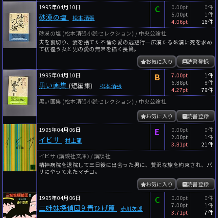
1995年04月10日
C
0.00pt
0件
5.00pt
1件
砂漠の塩
松本清張
4.06pt
16件
砂漠の塩 (松本清張小説セレクション) / 中央公論社
夫を裏切り、妻を捨てた不倫の愛の逃避行―広漠たる砂漠に死を求め
て彷徨う女と男の愛の無常を描く長篇。
お気に入り
読書登録
1995年04月10日
B
7.00pt
1件
6.88pt
8件
黒い画集
(短編集)
松本清張
4.27pt
79件
黒い画集 (松本清張小説セレクション) / 中央公論社
お気に入り
読書登録
1995年04月06日
E
0.00pt
0件
2.00pt
1件
イビサ
村上龍
3.81pt
21件
イビサ (講談社文庫) / 講談社
精神病院を退院して三日後に出会った男に、贅沢な旅を約束され、パ
リにやって来たマチコ。
お気に入り
読書登録
1995年04月06日
C
0.00pt
0件
7.00pt
1件
三姉妹探偵団9 青ひげ篇
赤川次郎
3.71pt
7件