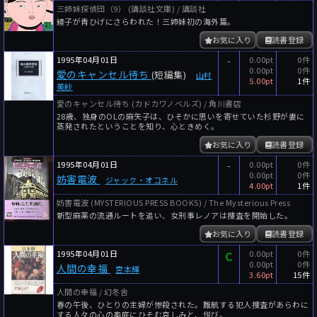
三姉妹探偵団（9） (講談社文庫) / 講談社
綾子が青ひげにさらわれた！三姉妹初の海外篇。
お気に入り
読書登録
1995年04月01日
-
0.00pt
0件
0.00pt
0件
愛のキャンセル待ち
(短編集)
山村
5.00pt
1件
美紗
愛のキャンセル待ち (カドカワノベルズ) / 角川書店
28歳、独身のOLの麻矢子は、ひそかに思いを寄せていた杉野が妻に
蒸発されたということを知り、心ときめく。
お気に入り
読書登録
1995年04月01日
-
0.00pt
0件
0.00pt
0件
妨害電波
ジャック・オコネル
4.00pt
1件
妨害電波 (MYSTERIOUS PRESS BOOKS) / The Mysterious Press
新型麻薬の流通ルートを追い、女刑事レノアは捜査を開始した。
お気に入り
読書登録
1995年04月01日
C
0.00pt
0件
0.00pt
0件
人間の幸福
宮本輝
3.60pt
15件
人間の幸福 / 幻冬舎
春の午後、ひとりの主婦が惨殺された。難航する犯人捜査があらわに
する人々の心の奥底にひそむ哀しみと、悦び。