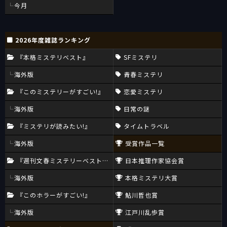
今月
2026年度雑誌ランキング
『本格ミステリベスト』
SFミステリ
海外版
青春ミステリ
『このミステリーがすごい!』
恋愛ミステリ
海外版
日常の謎
『ミステリが読みたい!』
タイムトラベル
海外版
受賞作品一覧
『週刊文春ミステリーベスト10』
日本推理作家協会賞
海外版
本格ミステリ大賞
『このホラーがすごい!』
鮎川哲也賞
海外版
江戸川乱歩賞