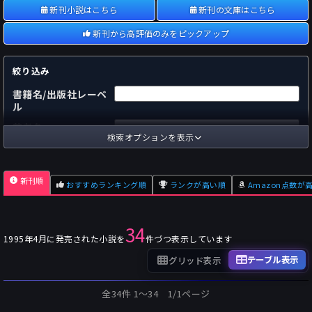
新刊小説はこちら
新刊の文庫はこちら
新刊から高評価のみをピックアップ
絞り込み
書籍名/出版社レーベ
ル
著者名
検索オプションを表示
国内
海外
あらすじ
新刊順
おすすめランキング順
ランクが高い順
Amazon点数が
出版社
～
pp.
ページ数
34
単行本
文庫本
フォーマット
1995年4月に発売された小説を
件づつ表示しています
～
Pt
オスダメ点数
テーブル表示
グリッド表示
～
Pt
潜在点数
全34件 1〜34 1/1ページ
～
Pt
Amazon点数