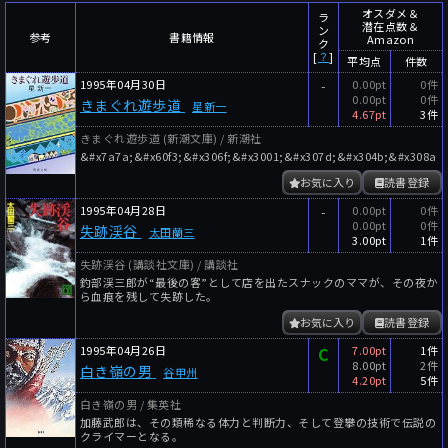
～
件
レビュー数
オスダメ＆
ラ
潜在点数＆
ン
参考
書籍情報
Amazon
～
人
読者数
ク
[
？
]
平均点
件数
年代
1995年04月30日
-
0.00pt
0件
0.00pt
0件
きまぐれ遊歩道
星新一
年代と月の範囲
先月以降
今月以降
4.67pt
3件
きまぐれ遊歩道 (新潮文庫) / 新潮社
年
月
&#x7a7a;&#x60f3;&#x306f;&#x3001;&#x307d;&#x304b;&#x308a;&
～
お気に入り
読書登録
年
月
1995年04月28日
-
0.00pt
0件
0.00pt
0件
失跡渓谷
太田蘭三
細かく検索
3.00pt
1件
失跡渓谷 (講談社文庫) / 講談社
絞り込みリセット
釣部渓三郎が“最後の客”として店を出たスナックのママが、その夜か
ら血痕を残して失跡した。
お気に入り
読書登録
1995年04月26日
C
7.00pt
1件
8.00pt
2件
白き嶺の男
谷甲州
4.20pt
5件
白き嶺の男 / 集英社
加藤武郎は、その類稀なる体力と判断力、そして登攀の技術で伝説の
クライマーとなる。