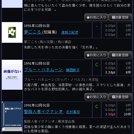
親に喜んでもらいたくて盗みを働く少年、親を困らせたくて自分の家
に火をつける兄弟…。
お気に入り
読書登録
1991年12月01日
-
0.00pt
0件
0.00pt
0件
夢ごころ
(短編集)
連城三紀彦
0.00pt
0件
夢ごころ (角川文庫) / 角川書店
失踪した夫を待った女の決着を描く「忘れ草」。
お気に入り
読書登録
1991年12月01日
C
0.00pt
0件
0.00pt
0件
ブルー・ハネムーン
篠田節子
3.38pt
8件
ブルー・ハネムーン (カッパ・ノベルス) / 光文社
八面六臂、神出鬼没、当意即妙―小麦色の肌、スラリとした長身、大
きなバストを誇る野性的美人、姉小路久美子。
お気に入り
読書登録
1991年12月01日
C
0.00pt
0件
0.00pt
0件
聖殺人者イグナシオ
花村萬月
3.50pt
10件
聖殺人者イグナシオ / 廣済堂出版
孤独な美少年の胸に巣くう性衝動と殺意。愛への渇望が生んだあまり
にも危険な寓話。