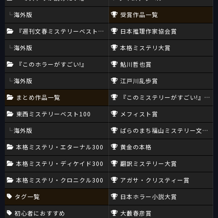
海外版
受賞作品一覧
『週刊文春ミステリーベスト10』
日本推理作家協会賞
海外版
本格ミステリ大賞
『このホラーがすごい!』
鮎川哲也賞
海外版
江戸川乱歩賞
まとめ作品一覧
『このミステリーがすごい!』大賞
東西ミステリーベスト100
メフィスト賞
海外版
ばらのまち福山ミステリー文学新
本格ミステリ・エターナル300
黄金の本格
本格ミステリ・ディケイド300
翻訳ミステリー大賞
本格ミステリ・クロニクル300
アガサ・クリスティー賞
タグ一覧
日本ホラー小説大賞
初心者におすすめ
大藪春彦賞