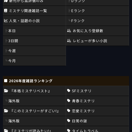
新刊から高評価のみ
Dランク
ミステリ関連雑誌一覧
Eランク
人気・話題の小説
Fランク
本日
お気に入り登録数
3日間
レビューが多い小説
今週
今月
2026年度雑誌ランキング
『本格ミステリベスト』
SFミステリ
海外版
青春ミステリ
『このミステリーがすごい!』
恋愛ミステリ
海外版
日常の謎
『ミステリが読みたい!』
タイムトラベル