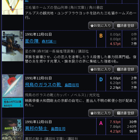
三毛猫ホームズの登山列車 (角川文庫) / 角川書店
アルプスの観光地・ユングフラウヨッホを訪れた三毛猫ホームズの一
行。
お気に入り
読書登録
1991年12月01日
B
0.00pt
0件
0.00pt
0件
星の陣
森村誠一
4.57pt
7件
星の陣 (森村誠一長編推理選集) / 講談社
家族を崩壊させ、心の恋人を凌辱したうえ殺害した暴力団黒門組。復
讐の炎を燃やす元軍人・旗本良介の許に集結した強者6名。
お気に入り
読書登録
1991年12月01日
D
6.00pt
2件
6.20pt
5件
飛鳥のガラスの靴
島田荘司
2.29pt
7件
飛鳥のガラスの靴 (カッパ・ノベルス) / 光文社
映画俳優大和田剛太の京都の自宅に、差出人不明の郵便小包が配達さ
れた。
お気に入り
読書登録
1991年12月01日
A
7.93pt
30件
7.86pt
240件
異邦の騎士
島田荘司
4.25pt
96件
異邦の騎士 (講談社文庫) / 講談社