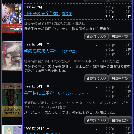
1991年12月01日
-
0.00pt
0件
0.00pt
0件
日美子の完全犯罪
斎藤栄
3.00pt
1件
日美子の完全犯罪 (講談社文庫) / 講談社
日美子自身が誘拐され、夫の二階堂警部に身代金要求が。
お気に入り
読書登録
1991年12月01日
-
0.00pt
0件
6.00pt
1件
朝霧高原殺人事件
和久峻三
0.00pt
0件
朝霧高原殺人事件 (光文社文庫―赤かぶ検事シリーズ) / 光文社
赤かぶ検事と行天燎子警部補は、富士山麓・朝霧高原の田貫湖で首を
切断された死体を発見した。
お気に入り
読書登録
1991年12月01日
-
0.00pt
0件
0.00pt
0件
手荷物にご用心
サイモン・ブレット
0.00pt
0件
手荷物にご用心―ミセス・パージェター・シリーズ (ハヤカワ・ポケ
ット・ミステリ) / 早川書房
パージェター夫人にとっては、拷問にもひとしい旅だった。
お気に入り
読書登録
1991年12月01日
-
0.00pt
0件
0.00pt
0件