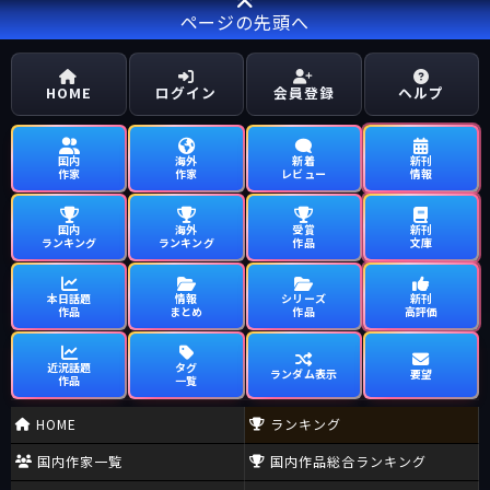
ページの先頭へ
HOME
ログイン
会員登録
ヘルプ
国内
海外
新着
新刊
作家
作家
レビュー
情報
国内
海外
受賞
新刊
ランキング
ランキング
作品
文庫
本日話題
情報
シリーズ
新刊
作品
まとめ
作品
高評価
近況話題
タグ
ランダム表示
要望
作品
一覧
HOME
ランキング
国内作家一覧
国内作品総合ランキング