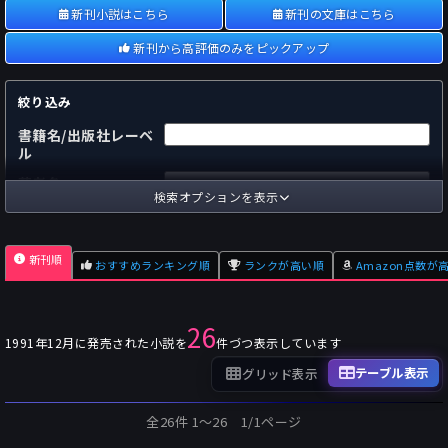
新刊小説はこちら
新刊の文庫はこちら
新刊から高評価のみをピックアップ
絞り込み
書籍名/出版社レーベ
ル
著者名
検索オプションを表示
国内
海外
あらすじ
新刊順
おすすめランキング順
ランクが高い順
Amazon点数が
出版社
～
pp.
ページ数
26
単行本
文庫本
フォーマット
1991年12月に発売された小説を
件づつ表示しています
～
Pt
オスダメ点数
テーブル表示
グリッド表示
～
Pt
潜在点数
全26件 1〜26 1/1ページ
～
Pt
Amazon点数