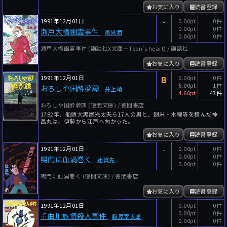
お気に入り
読書登録
1991年12月01日
-
0.00pt
0件
0.00pt
0件
瀬戸大橋幽霊事件
風見潤
0.00pt
0件
瀬戸大橋幽霊事件 (講談社X文庫―Teen’s heart) / 講談社
お気に入り
読書登録
1991年12月01日
B
0.00pt
0件
6.00pt
1件
おろしや国酔夢譚
井上靖
4.60pt
43件
おろしや国酔夢譚 (徳間文庫) / 徳間書店
1782年、船頭大黒屋光太夫ら17人の男と、廻米・木綿等を積んだ神
昌丸は、伊勢から江戸へ向かった。
お気に入り
読書登録
1991年12月01日
-
0.00pt
0件
0.00pt
0件
鳴門に血渦巻く
辻真先
0.00pt
0件
鳴門に血渦巻く (徳間文庫) / 徳間書店
お気に入り
読書登録
1991年12月01日
-
0.00pt
0件
0.00pt
0件
千曲川旅情殺人事件
藤原宰太郎
0.00pt
0件