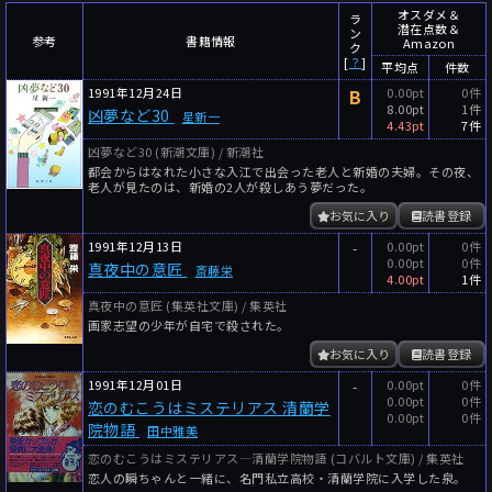
～
件
レビュー数
オスダメ＆
ラ
潜在点数＆
ン
参考
書籍情報
Amazon
～
人
読者数
ク
[
？
]
平均点
件数
年代
1991年12月24日
B
0.00pt
0件
8.00pt
1件
凶夢など30
星新一
年代と月の範囲
先月以降
今月以降
4.43pt
7件
凶夢など30 (新潮文庫) / 新潮社
年
月
都会からはなれた小さな入江で出会った老人と新婚の夫婦。その夜、
～
老人が見たのは、新婚の2人が殺しあう夢だった。
年
月
お気に入り
読書登録
1991年12月13日
-
0.00pt
0件
細かく検索
0.00pt
0件
真夜中の意匠
斎藤栄
4.00pt
1件
絞り込みリセット
真夜中の意匠 (集英社文庫) / 集英社
画家志望の少年が自宅で殺された。
お気に入り
読書登録
1991年12月01日
-
0.00pt
0件
0.00pt
0件
恋のむこうはミステリアス 清蘭学
0.00pt
0件
院物語
田中雅美
恋のむこうはミステリアス―清蘭学院物語 (コバルト文庫) / 集英社
恋人の瞬ちゃんと一緒に、名門私立高校・清蘭学院に入学した泉。