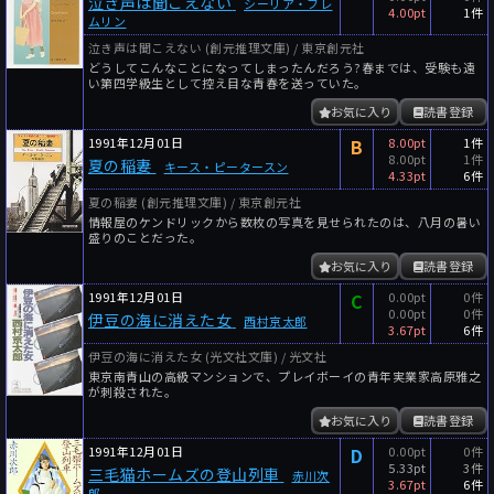
泣き声は聞こえない
シーリア・フレ
4.00pt
1件
ムリン
泣き声は聞こえない (創元推理文庫) / 東京創元社
どうしてこんなことになってしまったんだろう?春までは、受験も遠
い第四学級生として控え目な青春を送っていた。
お気に入り
読書登録
1991年12月01日
B
8.00pt
1件
8.00pt
1件
夏の稲妻
キース・ピータースン
4.33pt
6件
夏の稲妻 (創元推理文庫) / 東京創元社
情報屋のケンドリックから数枚の写真を見せられたのは、八月の暑い
盛りのことだった。
お気に入り
読書登録
1991年12月01日
C
0.00pt
0件
0.00pt
0件
伊豆の海に消えた女
西村京太郎
3.67pt
6件
伊豆の海に消えた女 (光文社文庫) / 光文社
東京南青山の高級マンションで、プレイボーイの青年実業家高原雅之
が刺殺された。
お気に入り
読書登録
1991年12月01日
D
0.00pt
0件
5.33pt
3件
三毛猫ホームズの登山列車
赤川次
3.67pt
6件
郎