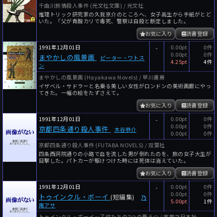
千曲川旅情殺人事件 (光文社文庫) / 光文社
推理トリック研究家の久我京介のところへ、女子高生から手紙がとど
いた。「父が青酸カリで毒死、警察は自殺と断定しました。
お気に入り
読書登録
1991年12月01日
-
0.00pt
0件
0.00pt
0件
まやかしの風景画
ピーター・ワトス
4.25pt
4件
ン
まやかしの風景画 (Hayakawa Novels) / 早川書房
イザベル・サドラーと名乗る美しい女性がロンドンの美術画廊にやっ
てきた。一幅の絵をたずさえて。
お気に入り
読書登録
1991年12月01日
-
0.00pt
0件
0.00pt
0件
京都四条通り殺人事件
木谷恭介
0.00pt
0件
京都四条通り殺人事件 (FUTABA NOVELS) / 双葉社
四条西洞院通りの小路で血を流した男が倒れたのを、旅の女子大生が
目撃した。パトカーが駆けつけた時には死体は消えていた。
お気に入り
読書登録
1991年12月01日
-
0.00pt
0件
0.00pt
0件
トゥインクル・ボーイ
(短編集)
乃
5.00pt
1件
南アサ
トゥインクル・ボーイ―子供たちの7つの憂うつ / 実業之日本社