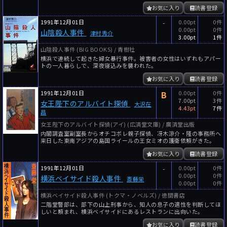
お気に入り
読書登録
1991年12月01日
-
0.00pt
0件
0.00pt
0件
山陰殺人事件
津村秀介
3.00pt
1件
山陰殺人事件 (BIG BOOKS) / 青樹社
横浜で連続して起きた婦女暴行事件。被害者の女性はいずれもアパー
トの一人暮らしで、深夜寝込みを襲われた。
お気に入り
読書登録
1991年12月01日
B
0.00pt
0件
7.00pt
3件
女王陛下のアルバイト探偵
大沢在
4.43pt
7件
昌
女王陛下のアルバイト探偵(アイ) (広済堂文庫) / 廣済堂出版
内閣調査室副室長からオチコボレ親子探偵、冴木涼介・隆の事務所へ
来日した東南アジアの島国ライールの王女ミオの護衛依頼がきた。
お気に入り
読書登録
1991年12月01日
-
0.00pt
0件
0.00pt
0件
横浜ベイサイド殺人事件
斎藤栄
0.00pt
0件
横浜ベイサイド殺人事件 (トクマ・ノベルズ) / 徳間書店
二階堂警部は、部下の山上刑事から、知人の息子の適性を判断してほ
しいと頼まれ、横浜ベイサイドにあるレストランに出向いた。
お気に入り
読書登録