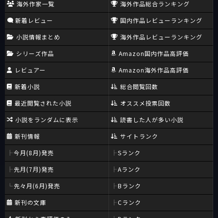
海外作家一覧
海外作品総合ランキング
新着レビュー
国内作品レビューランキング
小説情報まとめ
海外作品レビューランキング
シリーズ作品
Amazon国内作品高評価
レビュアー
Amazon海外作品高評価
新着小説
総合閲覧回数
最近閲覧された小説
オススメ投票回数
小説をランダムに表示
読書した人が多い小説
新刊情報
サイトランク
今月(8月)発売
Sランク
先月(7月)発売
Aランク
先々月(6月)発売
Bランク
新刊の文庫
Cランク