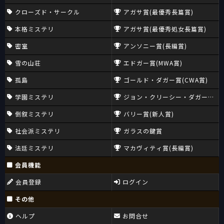
クローズド・サークル
アガサ賞(最優秀長篇賞)
本格ミステリ
アガサ賞(最優秀処女長篇賞)
密室
アンソニー賞(長編賞)
雪の山荘
エドガー賞(MWA賞)
孤島
ゴールド・ダガー賞(CWA賞)
学園ミステリ
ジョン・クリーシー・ダガー賞(CW
倒叙ミステリ
バリー賞(新人賞)
社会派ミステリ
ガラスの鍵賞
法廷ミステリ
マカヴィティ賞(長編賞)
会員機能
会員登録
ログイン
その他
ヘルプ
お問合せ