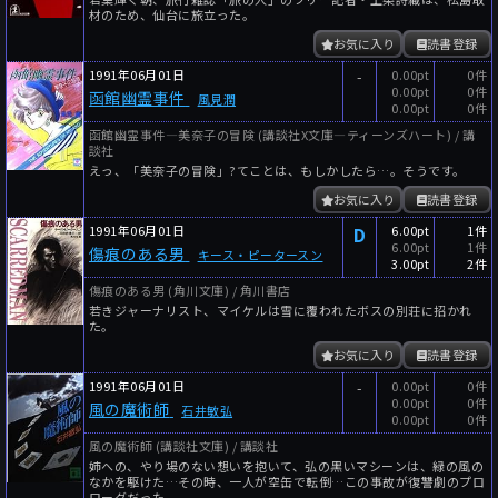
材のため、仙台に旅立った。
お気に入り
読書登録
1991年06月01日
-
0.00pt
0件
0.00pt
0件
函館幽霊事件
風見潤
0.00pt
0件
函館幽霊事件―美奈子の冒険 (講談社X文庫―ティーンズハート) / 講
談社
えっ、「美奈子の冒険」?てことは、もしかしたら…。そうです。
お気に入り
読書登録
1991年06月01日
D
6.00pt
1件
6.00pt
1件
傷痕のある男
キース・ピータースン
3.00pt
2件
傷痕のある男 (角川文庫) / 角川書店
若きジャーナリスト、マイケルは雪に覆われたボスの別荘に招かれ
た。
お気に入り
読書登録
1991年06月01日
-
0.00pt
0件
0.00pt
0件
風の魔術師
石井敏弘
0.00pt
0件
風の魔術師 (講談社文庫) / 講談社
姉への、やり場のない想いを抱いて、弘の黒いマシーンは、緑の風の
なかを駆けた…その時、一人が空缶で転倒…この事故が復讐劇のプロ
ローグだった。