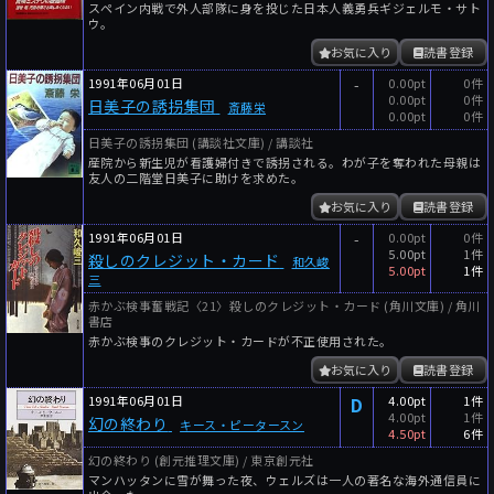
スペイン内戦で外人部隊に身を投じた日本人義勇兵ギジェルモ・サト
ウ。
お気に入り
読書登録
1991年06月01日
-
0.00pt
0件
0.00pt
0件
日美子の誘拐集団
斎藤栄
0.00pt
0件
日美子の誘拐集団 (講談社文庫) / 講談社
産院から新生児が看護婦付きで誘拐される。わが子を奪われた母親は
友人の二階堂日美子に助けを求めた。
お気に入り
読書登録
1991年06月01日
-
0.00pt
0件
5.00pt
1件
殺しのクレジット・カード
和久峻
5.00pt
1件
三
赤かぶ検事奮戦記〈21〉殺しのクレジット・カード (角川文庫) / 角川
書店
赤かぶ検事のクレジット・カードが不正使用された。
お気に入り
読書登録
1991年06月01日
D
4.00pt
1件
4.00pt
1件
幻の終わり
キース・ピータースン
4.50pt
6件
幻の終わり (創元推理文庫) / 東京創元社
マンハッタンに雪が舞った夜、ウェルズは一人の著名な海外通信員に