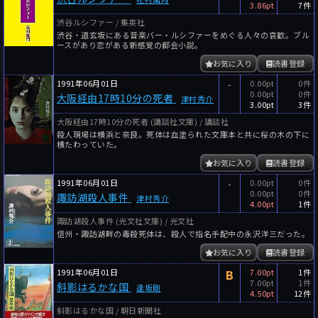
3.86pt
7件
渋谷ルシファー / 集英社
渋谷・道玄坂にある音楽バー・ルシファーをめぐる人々の哀歓。ブル
ースがあり恋がある新感覚の都会小説。
お気に入り
読書登録
1991年06月01日
-
0.00pt
0件
0.00pt
0件
大阪経由17時10分の死者
津村秀介
3.00pt
3件
大阪経由17時10分の死者 (講談社文庫) / 講談社
殺人現場は横浜と奈良。死体は血塗られた文庫本と共に桜の木の下に
横たわっていた。
お気に入り
読書登録
1991年06月01日
-
0.00pt
0件
0.00pt
0件
諏訪湖殺人事件
津村秀介
4.00pt
1件
諏訪湖殺人事件 (光文社文庫) / 光文社
信州・諏訪湖畔の毒殺死体は、殺人で指名手配中の永沢洋三だった。
お気に入り
読書登録
1991年06月01日
B
7.00pt
1件
7.00pt
1件
斜影はるかな国
逢坂剛
4.50pt
12件
斜影はるかな国 / 朝日新聞社