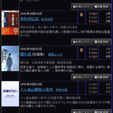
お気に入り
読書登録
1991年06月01日
B
8.00pt
1件
8.00pt
1件
卑弥呼伝説
井沢元彦
4.67pt
6件
卑弥呼伝説―地に降りた神々 / 実業之日本社
古代史研究家が謎の言葉を遺して殺害された。犯行現場は完全な密室
だった。
お気に入り
読書登録
1991年06月01日
B
0.00pt
0件
8.00pt
1件
闇の掟
(短編集)
澤田ふじ子
4.38pt
8件
闇の掟―公事宿事件書留帳 / 廣済堂出版
武家を捨て、放蕩者として裏世界を垣間見た男が、直面する事件に潜
む人間の業を知った時…。傑作時代小説。
お気に入り
読書登録
1991年06月01日
-
0.00pt
0件
0.00pt
0件
八ヶ岳山麓殺人事件
梓林太郎
0.00pt
0件
八ヶ岳山麓殺人事件 (広済堂文庫) / 廣済堂出版
八ヶ岳周辺のゴルフ場にゴルフバッグに詰められた女性のバラバラ死
体が分散して送られてきた。
お気に入り
読書登録