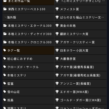
まとめ作品一覧
『このミステリーがすごい!』大賞
東西ミステリーベスト100
メフィスト賞
海外版
ばらのまち福山ミステリー文学新
本格ミステリ・エターナル300
黄金の本格
本格ミステリ・ディケイド300
翻訳ミステリー大賞
本格ミステリ・クロニクル300
アガサ・クリスティー賞
タグ一覧
日本ホラー小説大賞
初心者におすすめ
大藪春彦賞
クローズド・サークル
アガサ賞(最優秀長篇賞)
本格ミステリ
アガサ賞(最優秀処女長篇賞)
密室
アンソニー賞(長編賞)
雪の山荘
エドガー賞(MWA賞)
孤島
ゴールド・ダガー賞(CWA賞)
学園ミステリ
ジョン・クリーシー・ダガー賞(CW