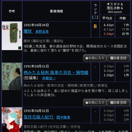
～
件
レビュー数
オスダメ＆
ラ
潜在点数＆
ン
参考
書籍情報
Amazon
～
人
読者数
ク
[
？
]
平均点
件数
年代
1991年06月04日
B
6.43pt
7件
6.71pt
77件
魔球
東野圭吾
年代と月の範囲
先月以降
今月以降
3.94pt
87件
魔球 (講談社文庫) / 講談社
年
月
9回裏二死満塁、春の選抜高校野球大会、開陽高校のエース須田武志
～
は、最後に揺れて落ちる“魔球”を投げた。
年
月
お気に入り
読書登録
1991年06月01日
-
0.00pt
0件
細かく検索
8.00pt
1件
病みたる秘剣 風車の浜吉・捕物綴
2.00pt
1件
(短編集)
伊藤桂一
絞り込みリセット
病みたる秘剣―風車の浜吉・捕物綴 (新潮文庫) / 新潮社
ふとした出来心で、追い詰めた強盗から金を受け取り、目こぼしをし
てしまった浜吉親分。
お気に入り
読書登録
1991年06月01日
-
0.00pt
0件
0.00pt
0件
雪月花殺人紀行
田中雅美
0.00pt
0件
雪月花殺人紀行 (光文社文庫) / 光文社
若葉輝く朝、旅行雑誌「旅の人」のフリー記者・上条詩織は、松島取