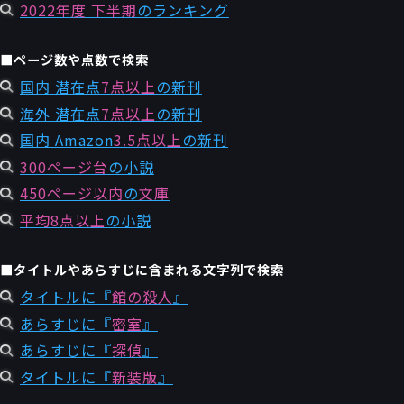
2022年度 下半期
のランキング
■ページ数や点数で検索
国内 潜在点
7点以上
の新刊
海外 潜在点
7点以上
の新刊
国内 Amazon
3.5点以上
の新刊
300ページ台
の小説
450ページ以内
の
文庫
平均8点以上
の小説
■タイトルやあらすじに含まれる文字列で検索
タイトルに『
館の殺人
』
あらすじに『
密室
』
あらすじに『
探偵
』
タイトルに『
新装版
』