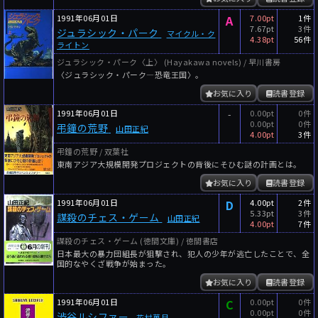
1991年06月01日
A
7.00pt
1件
7.67pt
3件
ジュラシック・パーク
マイクル・ク
4.38pt
56件
ライトン
ジュラシック・パーク〈上〉 (Hayakawa novels) / 早川書房
〈ジュラシック・パーク―恐竜王国〉。
お気に入り
読書登録
1991年06月01日
-
0.00pt
0件
0.00pt
0件
弔鐘の荒野
山田正紀
4.00pt
3件
弔鐘の荒野 / 双葉社
東南アジア大規模開発プロジェクトの背後にそひむ謎の計画とは。
お気に入り
読書登録
1991年06月01日
D
4.00pt
2件
5.33pt
3件
謀殺のチェス・ゲーム
山田正紀
4.00pt
7件
謀殺のチェス・ゲーム (徳間文庫) / 徳間書店
日本最大の暴力団組長が狙撃され、犯人の少年が逃亡したことで、全
国的なやくざ戦争が始まった。
お気に入り
読書登録
1991年06月01日
C
0.00pt
0件
0.00pt
0件
渋谷ルシファー
花村萬月