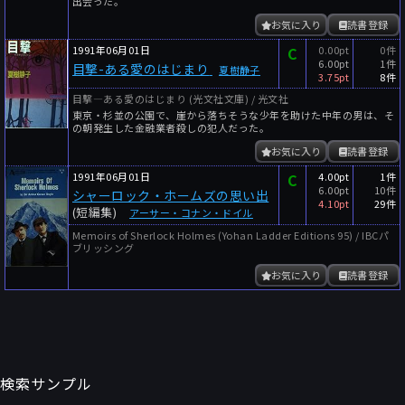
出会った。
お気に入り
読書登録
1991年06月01日
C
0.00pt
0件
6.00pt
1件
目撃-ある愛のはじまり
夏樹静子
3.75pt
8件
目撃―ある愛のはじまり (光文社文庫) / 光文社
東京・杉並の公園で、崖から落ちそうな少年を助けた中年の男は、そ
の朝発生した金融業者殺しの犯人だった。
お気に入り
読書登録
1991年06月01日
C
4.00pt
1件
6.00pt
10件
シャーロック・ホームズの思い出
4.10pt
29件
(短編集)
アーサー・コナン・ドイル
Memoirs of Sherlock Holmes (Yohan Ladder Editions 95) / IBCパ
ブリッシング
お気に入り
読書登録
検索サンプル