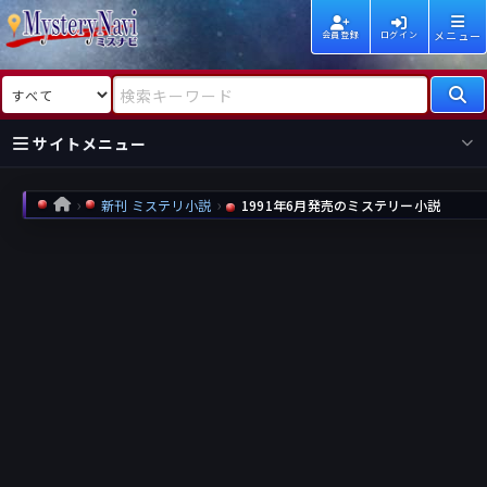
メニュー
会員登録
ログイン
検索対象
検索キーワード
サイトメニュー
国内
海外
新着
新刊
新刊 ミステリ小説
1991年6月発売のミステリー小説
HOME
作家
作家
レビュー
情報
国内
海外
受賞
新刊
ランキング
ランキング
作品
文庫
本日話題
情報
シリーズ
新刊
作品
まとめ
作品
高評価
近況話題
タグ
ランダム表示
要望
作品
一覧