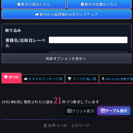
新刊小説はこちら
新刊の文庫はこちら
新刊から高評価のみをピックアップ
絞り込み
書籍名/出版社レーベ
ル
著者名
検索オプションを表示
国内
海外
あらすじ
新刊順
おすすめランキング順
ランクが高い順
Amazon点数が
出版社
～
pp.
ページ数
21
単行本
文庫本
フォーマット
1991年6月に発売された小説を
件づつ表示しています
～
Pt
オスダメ点数
テーブル表示
グリッド表示
～
Pt
潜在点数
全21件 1〜21 1/1ページ
～
Pt
Amazon点数