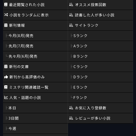
最近閲覧された小説
オススメ投票回数
小説をランダムに表示
読書した人が多い小説
新刊情報
サイトランク
今月(8月)発売
Sランク
先月(7月)発売
Aランク
先々月(6月)発売
Bランク
新刊の文庫
Cランク
新刊から高評価のみ
Dランク
ミステリ関連雑誌一覧
Eランク
人気・話題の小説
Fランク
本日
お気に入り登録数
3日間
レビューが多い小説
今週