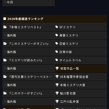
今月
2026年度雑誌ランキング
『本格ミステリベスト』
SFミステリ
海外版
青春ミステリ
『このミステリーがすごい!』
恋愛ミステリ
海外版
日常の謎
『ミステリが読みたい!』
タイムトラベル
海外版
受賞作品一覧
『週刊文春ミステリーベスト10』
日本推理作家協会賞
海外版
本格ミステリ大賞
『このホラーがすごい!』
鮎川哲也賞
海外版
江戸川乱歩賞