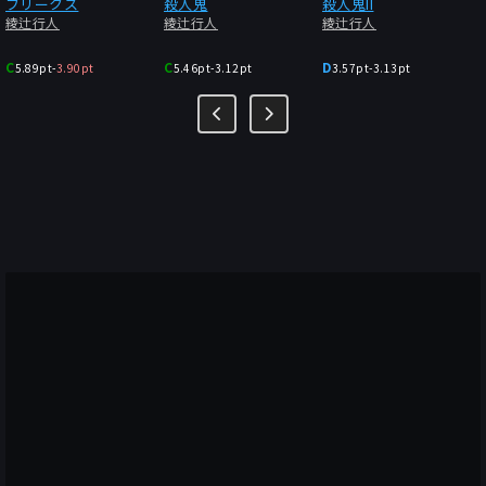
フリークス
殺人鬼
殺人鬼II
綾辻行人
綾辻行人
綾辻行人
C
C
D
5.89pt
-
3.90pt
5.46pt
-
3.12pt
3.57pt
-
3.13pt