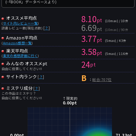
――(「BOOK」データベースより)
8.10
オススメ平均点
pt
(10max) / 10件
(
サイト内レビュー一覧
)
6.69
pt
[
？
]
読書レビュー数(現在点数)
(10max) / 90件
3.77
Amazon平均点
pt
(5max) / 43件
(
Amazon感想一覧
)
3.58
楽天平均点
pt
(5max) / 116件
(
楽天の感想評価に行く
)
24
みんなの オススメpt
pt
自由に投票してください!!
B
サイト内ランク
[
？
]
：
総合:707位
ミステリ成分
[
？
]
この作品はミステリ？
自由に投票してください!!
↑現実的
0.00
pt
0.00
pt
71.33
pt