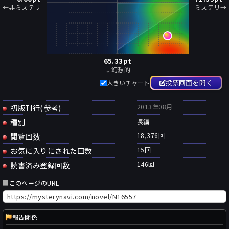
←非ミステリ
ミステリ→
65.33
pt
↓幻想的
投票画面を開く
大きいチャート
初版刊行(参考)
2013年08月
種別
長編
閲覧回数
18,376回
お気に入りにされた回数
15
回
読書済み登録回数
146
回
■
このページのURL
報告関係