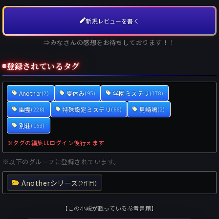
新規レビューを書く
⇒みなさんの感想をお待ちしております！！
登録されているタグ
Another
夏休み
学園ミステリ
(2)
(95)
(178)
幽霊
特殊設定ミステリ
見崎鳴
(228)
(66)
(2)
別荘
(163)
※タグの編集はログイン後行えます
※以下のグループに登録されています。
Anotherシリーズ
(2作目)
【この小説が載っている参考書籍】