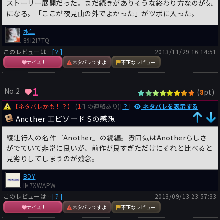
ストーリー展開だった。まだ続きがありそうな終わり方なのが気
になる。「ここが夜見山の外でよかった」がツボに入った。
水生
89I2I7TQ
このレビューは…
[？]
2013/11/29 16:14:51
ナイス!!
ネタバレですよ
不正なレビュー
1
No.2
(
pt)
8
【ネタバレかも！？】
(
1
件の連絡あり)[
？
]
ネタバレを表示する
Another エピソード Sの感想
綾辻行人の名作『Another』の続編。雰囲気はAnotherらしさ
がでていて非常に良いが、前作が良すぎただけにそれと比べると
見劣りしてしまうのが残念。
BOY
IM7XWAPW
このレビューは…
[？]
2013/09/13 23:57:33
ナイス!!
ネタバレですよ
不正なレビュー