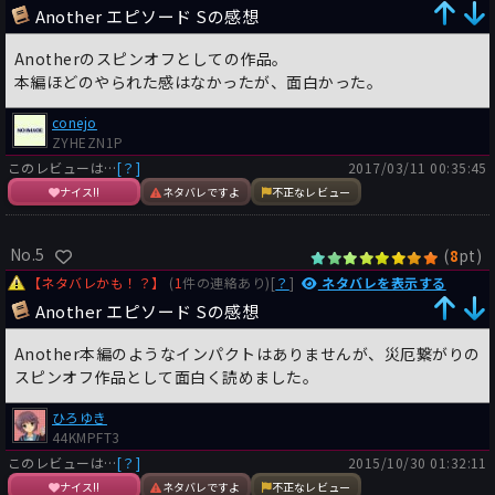
Another エピソード Sの感想
Anotherのスピンオフとしての作品。
本編ほどのやられた感はなかったが、面白かった。
conejo
ZYHEZN1P
このレビューは…
[？]
2017/03/11 00:35:45
ナイス!!
ネタバレですよ
不正なレビュー
No.5
(
pt)
8
【ネタバレかも！？】
(
1
件の連絡あり)[
？
]
ネタバレを表示する
Another エピソード Sの感想
Another本編のようなインパクトはありませんが、災厄繋がりの
スピンオフ作品として面白く読めました。
ひろゆき
44KMPFT3
このレビューは…
[？]
2015/10/30 01:32:11
ナイス!!
ネタバレですよ
不正なレビュー