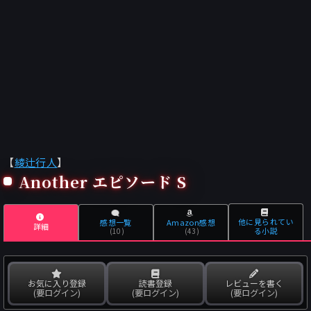
【
綾辻行人
】
Another エピソード S
他に見られてい
感想一覧
Amazon感想
詳細
る小説
(10)
(43)
お気に入り登録
読書登録
レビューを書く
(要ログイン)
(要ログイン)
(要ログイン)