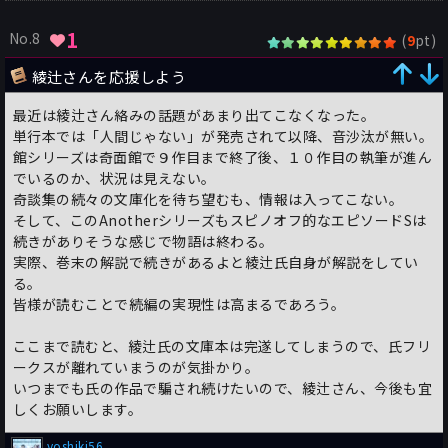
1
No.8
(
pt)
9
綾辻さんを応援しよう
最近は綾辻さん絡みの話題があまり出てこなくなった。
単行本では「人間じゃない」が発売されて以降、音沙汰が無い。
館シリーズは奇面館で９作目まで終了後、１０作目の執筆が進ん
でいるのか、状況は見えない。
奇談集の続々の文庫化を待ち望むも、情報は入ってこない。
そして、このAnotherシリーズもスピノオフ的なエピソードSは
続きがありそうな感じで物語は終わる。
実際、巻末の解説で続きがあるよと綾辻氏自身が解説をしてい
る。
皆様が読むことで続編の実現性は高まるであろう。
ここまで読むと、綾辻氏の文庫本は完遂してしまうので、氏フリ
ークスが離れていまうのが気掛かり。
いつまでも氏の作品で騙され続けたいので、綾辻さん、今後も宜
しくお願いします。
yoshiki56