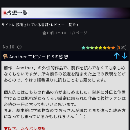
感想一覧
サイトに投稿されている書評･レビュー一覧です
全10件 1〜10 1/1ページ
No.10
(
pt)
8
Another エピソード Sの感想
前作「Another」の外伝的作品で、前作を読んでなくても楽しめ
なくもないですが、所々前作の設定を踏まえた上での表現などが
あるので、やはり順番通りに読むことをお薦めします。
個人的にはこちらの作品の方が楽しめました。単純に外伝と位置
付けるには抵抗があるくらい緻密に練られた作品で綾辻ファンは
必読の一冊と言ってもいいと思います。
まぁ、基本的に学園物なのでおっさんが読むとまた違った読み方
になってしまっているかもしれません＾＾；
▼以下、ネタバレ感想