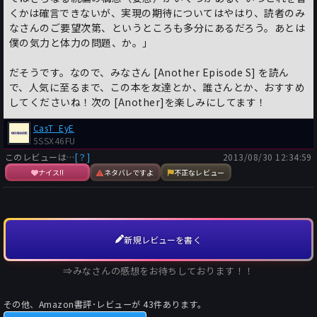
くかは確言できないが、実現の期待についてはやはり、読者のみ
なさんのご要望次第、というところも多分にあるだろう。あとは
僕の気力と体力の問題、か。」
だそうです。なので、みなさん [Another Episode S] を読ん
で、人気に至るまで、この本を友達とか、誰さんとか、おすすめ
してくださいね！次の [Another]を楽しみにしてます！
CasT_EyE
5SSX46FU
このレビューは…
[？]
2013/08/30 12:34:59
ナイス!!
ネタバレですよ
不正なレビュー
新規レビューを書く
⇒みなさんの感想をお待ちしております！！
その他、Amazon書評･レビューが
43
件あります。