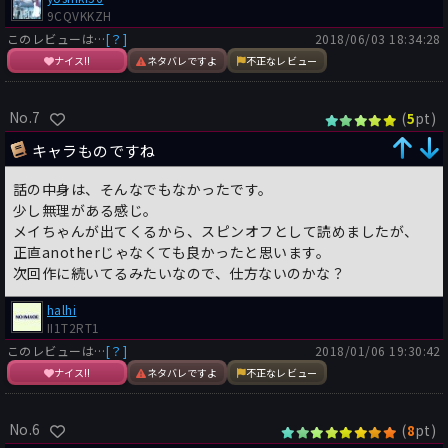
9CQVKKZH
このレビューは…
[？]
2018/06/03 18:34:28
ナイス!!
ネタバレですよ
不正なレビュー
No.7
(
pt)
5
キャラものですね
話の中身は、そんなでもなかったです。
少し無理がある感じ。
メイちゃんが出てくるから、スピンオフとして読めましたが、
正直anotherじゃなくても良かったと思います。
次回作に続いてるみたいなので、仕方ないのかな？
halhi
II1T2RT1
このレビューは…
[？]
2018/01/06 19:30:42
ナイス!!
ネタバレですよ
不正なレビュー
No.6
(
pt)
8