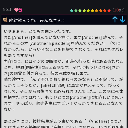
5
No.1
(
pt)
10
絶対読んでね、みんなさん！
いやぁぁぁ、とても面白かったです。
まだ[Another]を読んでいない方は、まず[Another] 読んで、そ
れからこの本 [Another Episode S]を読んでください。（では
なかったら、いろいろなことを理解できなくて、それにネタバレ
もありますから）
内容には、ヒロインの見崎鳴が、別荘へ行った時にある奇妙なこ
とを、榊原(同級性)に伝える話です。それはもうひとりの[さか
き]の幽霊と付き合って、彼の死体を探します。
読む途中で、「ん？予想とおり終わるのかなぁ」と不安して、が
っかりしそうだが、[Sketch 8編] に真実が見えそうで、びっく
りして、そこから最後までとめられませんでした。この話は死体
を探すだけではなく、もうひとつの[Another]に相応しいと思い
ます。やっぱり、綾辻先生はすごい！がっかりさせることなんて
ない！
あとがきには、綾辻先生がこう書いてある「（Another)につい
てはさらなる続編の構想（妄想）がいくつかある、いつどれを書