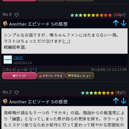
No.4
(
pt)
10
Another エピソード Sの感想
シンプルなお話ですが、鳴ちゃんファンにはたまらない一冊。
ラストはちょっとだけ泣けます(;_;)
続編超希望。
CNOT
ABMSRA14
このレビューは…
[？]
2014/06/13 21:17:09
ナイス!!
ネタバレですよ
不正なレビュー
No.3
(
pt)
8
Another エピソード Sの感想
見崎鳴が語るもう一つの「サカキ」の話。階段からの転落死によ
り「幽霊」となってしまった男が自らの死体を探す。ホラーより
もミステリ依りなためか前作と打って変わって穏やかな雰囲気の