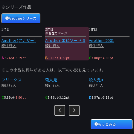
※シリーズ作品
Anotherシリーズ
1作目
2作目
3作目
※現在のページ
Another(アナザー)
Another エピソード S
Another 2001
綾辻行人
綾辻行人
綾辻行人
A
B
C
7.76pt
-
3.69pt
8.10pt
-
3.77pt
7.00pt
-
4.00pt
※この小説に興味がある人は、以下の小説も見ています。
フリークス
殺人鬼
殺人鬼II
綾辻行人
綾辻行人
綾辻行人
C
C
D
5.89pt
-
3.90pt
5.46pt
-
3.12pt
3.57pt
-
3.13pt
もっとみる