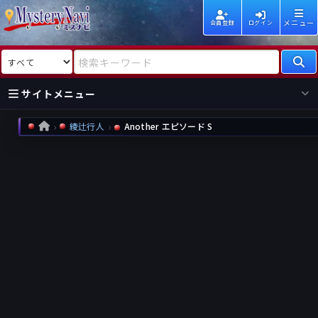
メニュー
会員登録
ログイン
検索対象
検索キーワード
サイトメニュー
綾辻行人
Another エピソード S
HOME
国内
海外
新着
新刊
作家
作家
レビュー
情報
国内
海外
受賞
新刊
ランキング
ランキング
作品
文庫
本日話題
情報
シリーズ
新刊
作品
まとめ
作品
高評価
近況話題
タグ
ランダム表示
要望
作品
一覧