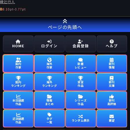
綾辻行人
B
8.10pt
-
3.77pt
ページの先頭へ
HOME
ログイン
会員登録
ヘルプ
国内
海外
新着
新刊
作家
作家
レビュー
情報
国内
海外
受賞
新刊
ランキング
ランキング
作品
文庫
本日話題
情報
シリーズ
新刊
作品
まとめ
作品
高評価
近況話題
タグ
ランダム表示
要望
作品
一覧