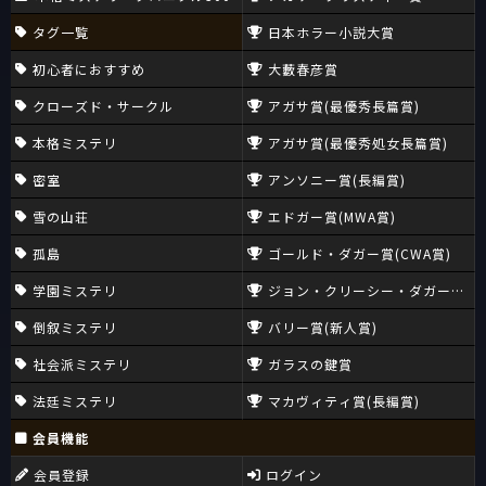
タグ一覧
日本ホラー小説大賞
初心者におすすめ
大藪春彦賞
クローズド・サークル
アガサ賞(最優秀長篇賞)
本格ミステリ
アガサ賞(最優秀処女長篇賞)
密室
アンソニー賞(長編賞)
雪の山荘
エドガー賞(MWA賞)
孤島
ゴールド・ダガー賞(CWA賞)
学園ミステリ
ジョン・クリーシー・ダガー賞(CW
倒叙ミステリ
バリー賞(新人賞)
社会派ミステリ
ガラスの鍵賞
法廷ミステリ
マカヴィティ賞(長編賞)
会員機能
会員登録
ログイン