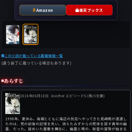
Amazon
楽天ブックス
この小説が載っている書籍情報一覧
(違う装丁に載っている場合もあります)
あらすじ
2016年06月18日
Another エピソードS (角川文庫)
1998年、夏休み。両親とともに海辺の別荘へやってきた見崎鳴が遭遇し
たのは、死の前後の記憶を失い、消えたみずからの死体を探す青年の幽
霊、だった。謎めいた屋敷を舞台に、幽霊と鳴の、秘密の冒険が始まる