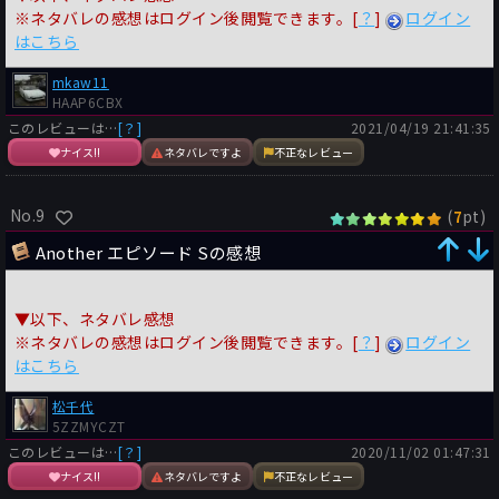
※ネタバレの感想はログイン後閲覧できます。[
？
]
ログイン
はこちら
mkaw11
HAAP6CBX
このレビューは…
[？]
2021/04/19 21:41:35
ナイス!!
ネタバレですよ
不正なレビュー
No.9
(
pt)
7
Another エピソード Sの感想
▼以下、ネタバレ感想
※ネタバレの感想はログイン後閲覧できます。[
？
]
ログイン
はこちら
松千代
5ZZMYCZT
このレビューは…
[？]
2020/11/02 01:47:31
ナイス!!
ネタバレですよ
不正なレビュー