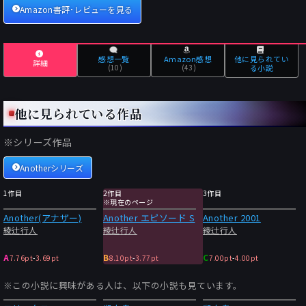
Amazon書評･レビューを見る
感想一覧
Amazon感想
他に見られてい
詳細
(10)
(43)
る小説
他に見られている作品
※シリーズ作品
Anotherシリーズ
1作目
2作目
3作目
※現在のページ
Another(アナザー)
Another エピソード S
Another 2001
綾辻行人
綾辻行人
綾辻行人
A
B
C
7.76pt
-
3.69pt
8.10pt
-
3.77pt
7.00pt
-
4.00pt
※この小説に興味がある人は、以下の小説も見ています。