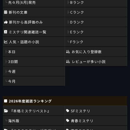
先々月(6月)発売
Bランク
新刊の文庫
Cランク
新刊から高評価のみ
Dランク
ミステリ関連雑誌一覧
Eランク
人気・話題の小説
Fランク
本日
お気に入り登録数
3日間
レビューが多い小説
今週
今月
2026年度雑誌ランキング
『本格ミステリベスト』
SFミステリ
海外版
青春ミステリ