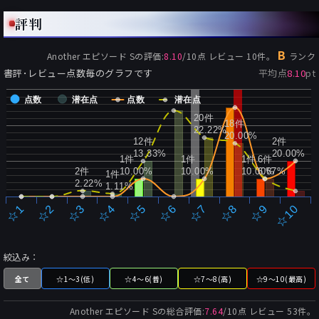
評判
B
Another エピソード S
の評価:
8.10
/
10
点 レビュー
10
件。
ランク
書評･レビュー点数毎のグラフです
平均点
8.10
pt
点数
潜在点
点数
潜在点
20件
18件
22.22%
20.00%
12件
2件
13.33%
20.00%
1件
1件
1件
6件
2件
10.00%
10.00%
10.00%
6.67%
1件
2.22%
1.11%
☆2
☆7
☆3
☆8
☆4
☆9
☆5
☆10
☆1
☆6
絞込み：
全て
☆1～3(低)
☆4～6(普)
☆7～8(高)
☆9～10(最高)
Another エピソード S
の総合評価:
7.64
/
10
点 レビュー
53
件。