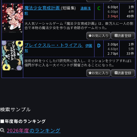
C
6.00pt
1件
魔法少女育成計画
(短編集)
遠藤浅
6.00pt
4件
蜊
3.94pt
49件
大人気ソーシャルゲーム『魔法少女育成計画』は、数万人に一人の割
合で本物の魔法少女を作り出す奇跡のゲームだった。
お気に入り
読書登録
D
3.00pt
1件
ブレイクスルー・トライアル
伊園
4.60pt
5件
旬
2.70pt
33件
技術の粋をつくしたIT研究所に侵入し、ミッションをクリアすれば1
億円が手に入る一大イベントが開催されることになった。
お気に入り
読書登録
検索サンプル
■年度毎のランキング
2026年度
のランキング