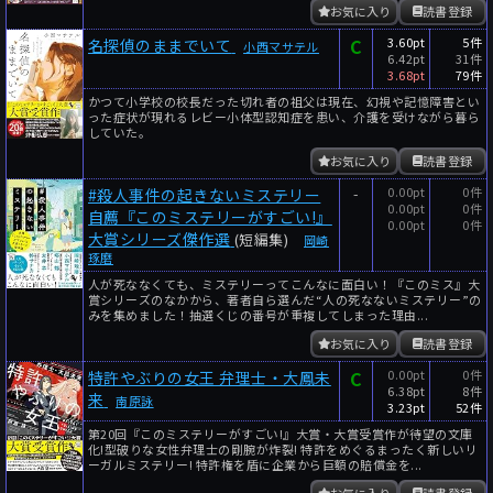
お気に入り
読書登録
年
月
C
3.60pt
5件
名探偵のままでいて
小西マサテル
～
6.42pt
31件
3.68pt
79件
年
月
かつて小学校の校長だった切れ者の祖父は現在、幻視や記憶障害とい
った症状が現れるレビー小体型認知症を患い、介護を受けながら暮ら
細かく検索
していた。
お気に入り
読書登録
絞り込みリセット
-
0.00pt
0件
#殺人事件の起きないミステリー
0.00pt
0件
自薦『このミステリーがすごい!』
0.00pt
0件
大賞シリーズ傑作選
(短編集)
岡崎
琢磨
人が死ななくても、ミステリーってこんなに面白い！『このミス』大
賞シリーズのなかから、著者自ら選んだ“人の死なないミステリー”の
みを集めました！抽選くじの番号が重複してしまった理由...
お気に入り
読書登録
C
0.00pt
0件
特許やぶりの女王 弁理士・大鳳未
6.38pt
8件
来
南原詠
3.23pt
52件
第20回『このミステリーがすごい!』大賞・大賞受賞作が待望の文庫
化!型破りな女性弁理士の剛腕が炸裂! 特許をめぐるまったく新しいリ
ーガルミステリー! 特許権を盾に企業から巨額の賠償金を...
お気に入り
読書登録