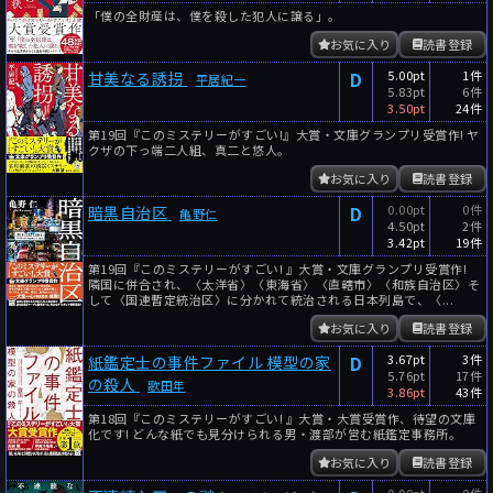
「僕の全財産は、僕を殺した犯人に譲る」。
お気に入り
読書登録
D
5.00pt
1件
甘美なる誘拐
平居紀一
5.83pt
6件
3.50pt
24件
第19回『このミステリーがすごい!』大賞・文庫グランプリ受賞作! ヤ
クザの下っ端二人組、真二と悠人。
お気に入り
読書登録
D
0.00pt
0件
暗黒自治区
亀野仁
4.50pt
2件
3.42pt
19件
第19回『このミステリーがすごい! 』大賞・文庫グランプリ受賞作!
隣国に併合され、〈太洋省〉〈東海省〉〈直轄市〉〈和族自治区〉そ
して〈国連暫定統治区〉に分かれて統治される日本列島で、〈...
お気に入り
読書登録
D
3.67pt
3件
紙鑑定士の事件ファイル 模型の家
5.76pt
17件
の殺人
歌田年
3.86pt
43件
第18回『このミステリーがすごい! 』大賞・大賞受賞作、待望の文庫
化です! どんな紙でも見分けられる男・渡部が営む紙鑑定事務所。
お気に入り
読書登録
0.00pt
0件