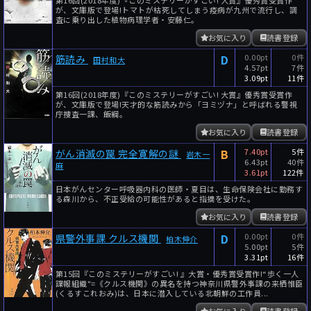
が、文庫版で登場!トマトが枯死してしまう疫病が九州で流行し、調
査に乗り出した植物病理学者・安藤仁。
お気に入り
読書登録
D
0.00pt
0件
筋読み
田村和大
4.57pt
7件
3.09pt
11件
第16回(2018年度)『このミステリーがすごい! 大賞』優秀賞受賞作
が、文庫版で登場!天才的な筋読みから「ヨミヅナ」と呼ばれる警視
庁捜査一課、飯綱。
お気に入り
読書登録
B
7.40pt
5件
がん消滅の罠 完全寛解の謎
岩木一
6.43pt
40件
麻
3.61pt
122件
日本がんセンター呼吸器内科の医師・夏目は、生命保険会社に勤務す
る森川から、不正受給の可能性があると指摘を受けた。
お気に入り
読書登録
D
0.00pt
0件
県警外事課 クルス機関
柏木伸介
5.00pt
5件
3.31pt
16件
第15回『このミステリーがすごい! 』大賞・優秀賞受賞作!“歩く一人
諜報組織"=《クルス機関》の異名を持つ神奈川県警外事課の来栖惟臣
(くるすこれおみ)は、日本に潜入している北朝鮮の工作員...
お気に入り
読書登録