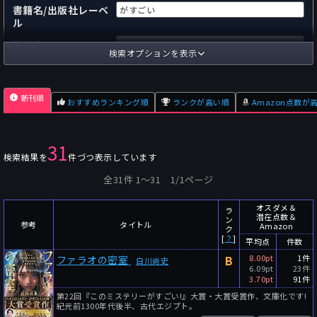
書籍名/出版社レーベ
ル
著者名
検索オプションを表示
国内
海外
あらすじ
新刊順
おすすめランキング順
ランクが高い順
Amazon点数が
出版社
～
pp.
ページ数
31
単行本
文庫本
フォーマット
検索結果を
件づつ表示しています
～
Pt
オスダメ点数
全31件 1〜31 1/1ページ
～
Pt
潜在点数
オスダメ＆
ラ
～
Pt
Amazon点数
潜在点数＆
ン
参考
タイトル
Amazon
ク
[
？
]
～
件
レビュー数
平均点
件数
B
8.00pt
1件
ファラオの密室
白川尚史
～
人
読者数
6.09pt
23件
3.70pt
91件
年代
第22回『このミステリーがすごい!』大賞・大賞受賞作、文庫化です!
紀元前1300年代後半、古代エジプト。
年代と月の範囲
先月以降
今月以降