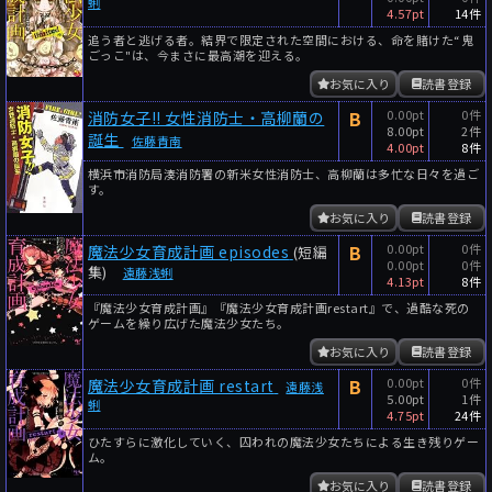
蜊
4.57pt
14件
追う者と逃げる者。結界で限定された空間における、命を賭けた“鬼
ごっこ"は、今まさに最高潮を迎える。
お気に入り
読書登録
B
0.00pt
0件
消防女子!! 女性消防士・高柳蘭の
8.00pt
2件
誕生
佐藤青南
4.00pt
8件
横浜市消防局湊消防署の新米女性消防士、高柳蘭は多忙な日々を過ご
す。
お気に入り
読書登録
B
0.00pt
0件
魔法少女育成計画 episodes
(短編
0.00pt
0件
集)
遠藤浅蜊
4.13pt
8件
『魔法少女育成計画』『魔法少女育成計画restart』で、過酷な死の
ゲームを繰り広げた魔法少女たち。
お気に入り
読書登録
B
0.00pt
0件
魔法少女育成計画 restart
遠藤浅
5.00pt
1件
蜊
4.75pt
24件
ひたすらに激化していく、囚われの魔法少女たちによる生き残りゲー
ム。
お気に入り
読書登録