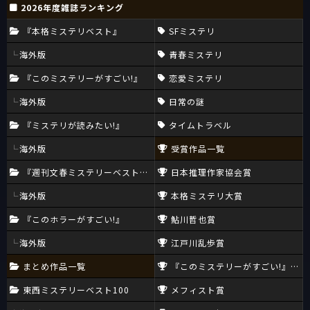
2026年度雑誌ランキング
『本格ミステリベスト』
SFミステリ
海外版
青春ミステリ
『このミステリーがすごい!』
恋愛ミステリ
海外版
日常の謎
『ミステリが読みたい!』
タイムトラベル
海外版
受賞作品一覧
『週刊文春ミステリーベスト10』
日本推理作家協会賞
海外版
本格ミステリ大賞
『このホラーがすごい!』
鮎川哲也賞
海外版
江戸川乱歩賞
まとめ作品一覧
『このミステリーがすごい!』大賞
東西ミステリーベスト100
メフィスト賞