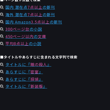
国内 潜在点
7点以上
の新刊
海外 潜在点
7点以上
の新刊
国内 Amazon
3.5点以上
の新刊
300ページ台
の小説
450ページ以内
の
文庫
平均8点以上
の小説
■タイトルやあらすじに含まれる文字列で検索
タイトルに『
館の殺人
』
あらすじに『
密室
』
あらすじに『
探偵
』
タイトルに『
新装版
』