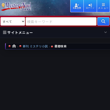
メニュー
会員登録
ログイン
検索対象
検索キーワード
サイトメニュー
国内
海外
新着
新刊
新刊 ミステリ小説
書籍検索
HOME
作家
作家
レビュー
情報
国内
海外
受賞
新刊
ランキング
ランキング
作品
文庫
本日話題
情報
シリーズ
新刊
作品
まとめ
作品
高評価
近況話題
タグ
ランダム表示
要望
作品
一覧