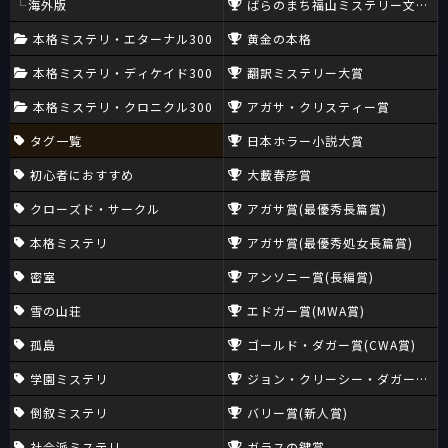
海外版
ばらのまち福山ミステリー文学新
本格ミステリ・エターナル300
黄金の本格
本格ミステリ・ディケイド300
翻訳ミステリー大賞
本格ミステリ・クロニクル300
アガサ・クリスティー賞
タグ一覧
日本ホラー小説大賞
初心者におすすめ
大藪春彦賞
クローズド・サークル
アガサ賞(最優秀長篇賞)
本格ミステリ
アガサ賞(最優秀処女長篇賞)
密室
アンソニー賞(長編賞)
雪の山荘
エドガー賞(MWA賞)
孤島
ゴールド・ダガー賞(CWA賞)
学園ミステリ
ジョン・クリーシー・ダガー賞(CW
倒叙ミステリ
バリー賞(新人賞)
社会派ミステリ
ガラスの鍵賞