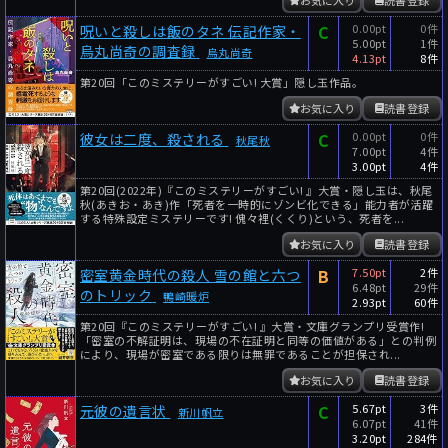
C
0.00pt
0件
呪いと殺しは飯のタネ 伝記作家・
5.00pt
1件
烏丸尚奇の調査録
烏丸尚奇
4.13pt
8件
第20回「このミステリーがすごい! 大賞」隠し玉作品。
お気に入り
読書登録
C
0.00pt
0件
彼女は二度、殺される
秋尾秋
7.00pt
4件
3.00pt
4件
第20回(2022年)『このミステリーがすごい! 』大賞・隠し玉は、秋尾
秋(あきお・あき)作「死者を一時的にゾンビ化できる」能力者が活躍
する特殊設定ミステリーです! 傀々裡(くくり)という、死者を...
お気に入り
読書登録
B
7.50pt
2件
密室黄金時代の殺人 雪の館と六つ
6.48pt
29件
のトリック
鴨崎暖炉
2.93pt
60件
第20回『このミステリーがすごい! 』大賞・文庫グランプリ受賞作!
「密室の不解証明は、現場の不在証明と同等の価値がある」との判例
により、現場が密室である限りは無罪であることが担保され...
お気に入り
読書登録
C
5.67pt
3件
元彼の遺言状
新川帆立
6.07pt
41件
3.20pt
284件