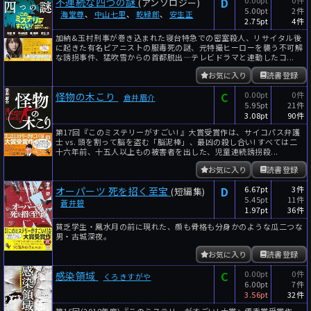
D
不連続な四つの謎
(アンソロジー)
5.00pt
2件
海堂尊
、
中山七里
、
乾緑郎
、
安生正
2.75pt
4件
加納&玉村刑事が巻き込まれた寝台特急での密室殺人、リサイタル後
に起きた有名ピアニストの服毒死の謎、元特撮ヒーローを襲う不可解
な誘拐事件、猛吹雪からの首都脱出―テレビドラマと連動したコ...
お気に入り
読書登録
C
0.00pt
0件
怪物の木こり
倉井眉介
5.95pt
21件
3.08pt
90件
第17回『このミステリーがすごい! 』大賞受賞作は、サイコパス弁護
士 vs. 頭を割って脳を盗む「脳泥棒」、最凶の殺し合い! すべては二
十六年前、十五人以上もの被害者を出した、児童連続誘拐殺...
お気に入り
読書登録
D
6.67pt
3件
オーパーツ 死を招く至宝
(短編集)
5.45pt
11件
蒼井碧
1.97pt
36件
貧乏学生・鳳水月の前に現れた、顔も骨格も分身かのような瓜二つな
男・古城深夜。
お気に入り
読書登録
C
0.00pt
0件
感染領域
くろきすがや
6.00pt
7件
3.56pt
32件
第16回(2018年度)『このミステリーがすごい! 大賞』優秀賞受賞作