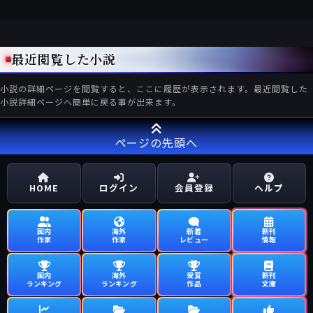
最近閲覧した小説
小説の詳細ページを閲覧すると、ここに履歴が表示されます。最近閲覧した
小説詳細ページへ簡単に戻る事が出来ます。
ページの先頭へ
HOME
ログイン
会員登録
ヘルプ
国内
海外
新着
新刊
作家
作家
レビュー
情報
国内
海外
受賞
新刊
ランキング
ランキング
作品
文庫