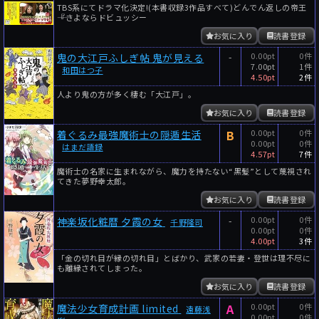
TBS系にてドラマ化決定!(本書収録3作品すべて)どんでん返しの帝王
――『さよならドビュッシー
お気に入り
読書登録
-
0.00pt
0件
鬼の大江戸ふしぎ帖 鬼が見える
7.00pt
1件
和田はつ子
4.50pt
2件
人より鬼の方が多く棲む「大江戸」。
お気に入り
読書登録
B
0.00pt
0件
着ぐるみ最強魔術士の隠遁生活
0.00pt
0件
はまだ語録
4.57pt
7件
魔術士の名家に生まれながら、魔力を持たない“黒髪”として蔑視され
てきた夢野幸太郎。
お気に入り
読書登録
-
0.00pt
0件
神楽坂化粧暦 夕霞の女
千野隆司
0.00pt
0件
4.00pt
3件
「金の切れ目が縁の切れ目」とばかり、武家の若妻・登世は理不尽に
も離縁されてしまった。
お気に入り
読書登録
A
0.00pt
0件
魔法少女育成計画 limited
遠藤浅
0.00pt
0件