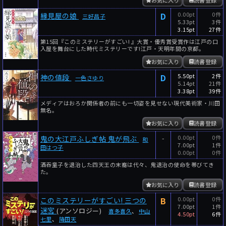
D
0.00pt
0件
縁見屋の娘
三好昌子
5.33pt
3件
3.15pt
27件
第15回『このミステリーがすごい! 』大賞・優秀賞受賞作は江戸の口
入屋を舞台にした時代ミステリーです!江戸・天明年間の京都。
お気に入り
読書登録
D
5.50pt
2件
神の値段
一色さゆり
5.14pt
21件
3.38pt
39件
メディアはおろか関係者の前にも一切姿を見せない現代美術家・川田
無名。
お気に入り
読書登録
-
0.00pt
0件
鬼の大江戸ふしぎ帖 鬼が飛ぶ
和
7.00pt
1件
田はつ子
0.00pt
0件
酒吞童子を退治した四天王の末裔は代々、鬼退治の使命を帯びてき
た。
お気に入り
読書登録
B
0.00pt
0件
このミステリーがすごい! 三つの
7.00pt
1件
迷宮
(アンソロジー)
喜多喜久
、
中山
4.50pt
6件
七里
、
降田天