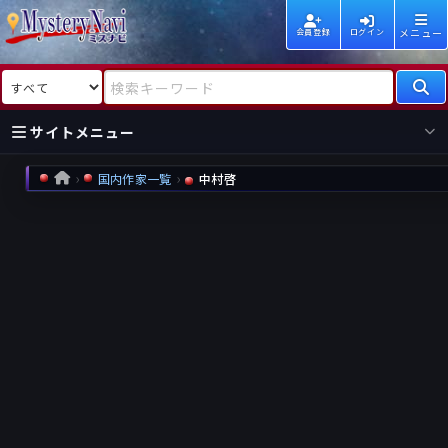
メニュー
会員登録
ログイン
検索対象
検索キーワード
サイトメニュー
国内作家一覧
中村啓
HOME
国内
海外
新着
新刊
作家
作家
レビュー
情報
国内
海外
受賞
新刊
ランキング
ランキング
作品
文庫
本日話題
情報
シリーズ
新刊
作品
まとめ
作品
高評価
近況話題
タグ
ランダム表示
要望
作品
一覧