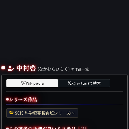
中村啓
(なかむらひらく)
の作品一覧
Wikipedia
X(Twitter)で検索
シリーズ作品
SCIS 科学犯罪捜査班シリーズ
(5)
この著者の評判が良いミステリ
[？]