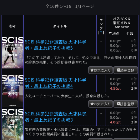
全16件 1〜16 1/1ページ
オスダメ＆
ラ
潜在点数＆
ン
参考
タイトル
Amazon
ク
[
？
]
平均点
件数
-
0.00pt
0件
SCIS 科学犯罪捜査版 天才科学
5.00pt
1件
者・最上友紀子の挑戦5
0.00pt
0件
「この子は妊娠しており、そして、処女である」――四人の産婦人科医師
の診察の結果、そう診断書は書かれた。
お気に入り
読書登録
-
0.00pt
0件
SCIS 科学犯罪捜査版 天才科学
5.00pt
1件
者・最上友紀子の挑戦4
4.50pt
2件
人気ユーチューバーの大学生三人が、投身自殺した。
お気に入り
読書登録
-
0.00pt
0件
SCIS 科学犯罪捜査版 天才科学
5.00pt
1件
者・最上友紀子の挑戦3
4.00pt
2件
警察庁の警視正・小比類巻祐一は、電車の中で亡くなったはずの妻そ
っくりの女性黛美羽に遭遇した。その美羽が殺された――。