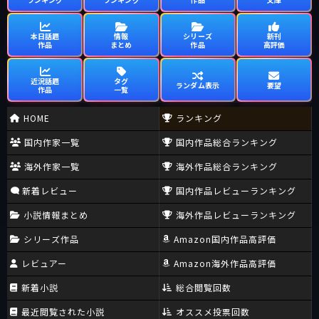
本日話題
情報
シリーズ
新刊
作品
まとめ
作品
高評価
近況話題
タグ
ランダム表示
要望
作品
一覧
HOME
ランキング
国内作家一覧
国内作品総合ランキング
海外作家一覧
海外作品総合ランキング
新着レビュー
国内作品レビューランキング
小説情報まとめ
海外作品レビューランキング
シリーズ作品
Amazon国内作品高評価
レビュアー
Amazon海外作品高評価
新着小説
総合閲覧回数
最近閲覧された小説
オススメ投票回数