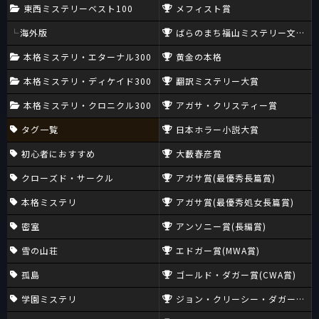
東西ミステリーベスト100
メフィスト賞
海外版
ばらのまち福山ミステリー文学新
本格ミステリ・エターナル300
黄金の本格
本格ミステリ・ディケイド300
翻訳ミステリー大賞
本格ミステリ・クロニクル300
アガサ・クリスティー賞
タグ一覧
日本ホラー小説大賞
初心者におすすめ
大藪春彦賞
クローズド・サークル
アガサ賞(最優秀長篇賞)
本格ミステリ
アガサ賞(最優秀処女長篇賞)
密室
アンソニー賞(長編賞)
雪の山荘
エドガー賞(MWA賞)
孤島
ゴールド・ダガー賞(CWA賞)
学園ミステリ
ジョン・クリーシー・ダガー賞(CW