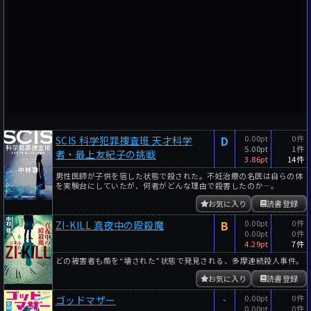
D
0.00pt
0件
SCIS 科学犯罪捜査班 天才科学
5.00pt
1件
者・最上友紀子の挑戦
3.86pt
14件
男性医師が子供を宿した状態で殺された。不妊治療の名医は自らの体
を実験台にしていたが、何者がどんな理由で殺害したのか―。
お気に入り
読書登録
B
0.00pt
0件
ZI-KILL 真夜中の殴殺魔
0.00pt
0件
4.29pt
7件
どの被害者も顔を“壊された”状態で発見される、多摩連続殺人事件。
お気に入り
読書登録
-
0.00pt
0件
ゴッドマザー
0.00pt
0件