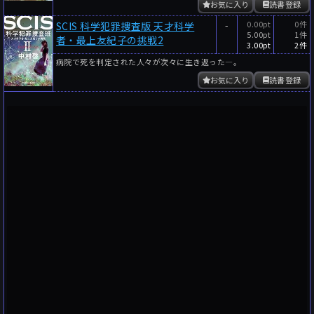
お気に入り
読書登録
-
0.00pt
0件
SCIS 科学犯罪捜査版 天才科学
5.00pt
1件
者・最上友紀子の挑戦2
3.00pt
2件
病院で死を判定された人々が次々に生き返った―。
お気に入り
読書登録