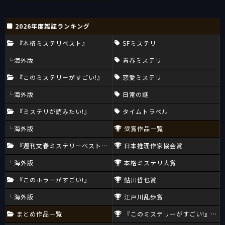
2026年度雑誌ランキング
『本格ミステリベスト』
SFミステリ
海外版
青春ミステリ
『このミステリーがすごい!』
恋愛ミステリ
海外版
日常の謎
『ミステリが読みたい!』
タイムトラベル
海外版
受賞作品一覧
『週刊文春ミステリーベスト10』
日本推理作家協会賞
海外版
本格ミステリ大賞
『このホラーがすごい!』
鮎川哲也賞
海外版
江戸川乱歩賞
まとめ作品一覧
『このミステリーがすごい!』大賞