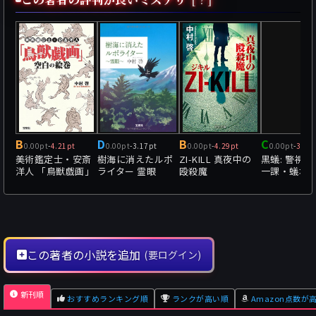
B
D
B
C
0.00pt
-
4.21pt
0.00pt
-
3.17pt
0.00pt
-
4.29pt
0.00pt
-
3.56
美術鑑定士・安斎
樹海に消えたルポ
ZI-KILL 真夜中の
黒蟻: 警視
洋人 「鳥獣戯画」
ライター 霊眼
殴殺魔
一課・蟻塚
空白の絵巻
この著者の小説を追加
(要ログイン)
新刊順
おすすめランキング順
ランクが高い順
Amazon点数が