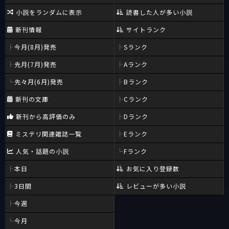
小説をランダムに表示
読書した人が多い小説
新刊情報
サイトランク
今月(8月)発売
Sランク
先月(7月)発売
Aランク
先々月(6月)発売
Bランク
新刊の文庫
Cランク
新刊から高評価のみ
Dランク
ミステリ関連雑誌一覧
Eランク
人気・話題の小説
Fランク
本日
お気に入り登録数
3日間
レビューが多い小説
今週
今月