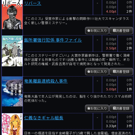
-
0.00pt
0件
リバース
0.00pt
0件
4.00pt
2件
『このミス』受賞作家による衝撃の問題作! ! !壮大でスキャンダラス
全く新しい警察ミステリー。
お気に入り
読書登録
-
0.00pt
0件
飯所署強行犯係 事件ファイル
0.00pt
0件
3.50pt
2件
『このミステリーがすごい! 』大賞作家最新作は、警察署で働く清掃
係が活躍する刑事ものです! 凶悪な事件とは無縁の町・飯所で、オカ
ルト研究の権威・武長吉男が自宅で焼死体となって発見された...
お気に入り
読書登録
-
0.00pt
0件
奄美離島連続殺人事件
0.00pt
0件
5.00pt
1件
奄美大島で主人公が発見したのは、脳をくり抜かれたカリスマ占術師
の死体だった。
お気に入り
読書登録
-
0.00pt
0件
仁義なきギャル組長
0.00pt
0件
3.33pt
3件
日本一の極道を目指す金崎龍子が15歳で興した金龍組。借金返済のた