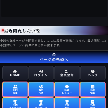
最近閲覧した小説
小説の詳細ページを閲覧すると、ここに履歴が表示されます。最近閲覧した
小説詳細ページへ簡単に戻る事が出来ます。
ページの先頭へ
HOME
ログイン
会員登録
ヘルプ
国内
海外
新着
新刊
作家
作家
レビュー
情報
国内
海外
受賞
新刊
ランキング
ランキング
作品
文庫