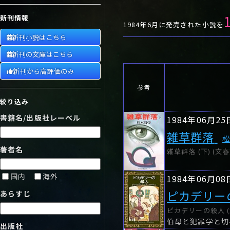
や行
や
ヤ行
ゆ
ヤ
よ
ユ
ヨ
新刊情報
ら行
ら
り
ラ行
る
ラ
れ
リ
ろ
ル
レ
ロ
1984年6月に発売された小説を
新刊小説はこちら
わ行
わ
ワ行
ワ
新刊の文庫はこちら
新刊から高評価のみ
参考
絞り込み
書籍名/出版社レーベル
1984年06月25
雑草群落
著者名
雑草群落 (下) (文春
国内
海外
1984年06月08
ピカデリー
あらすじ
ピカデリーの殺人 (創
出版社