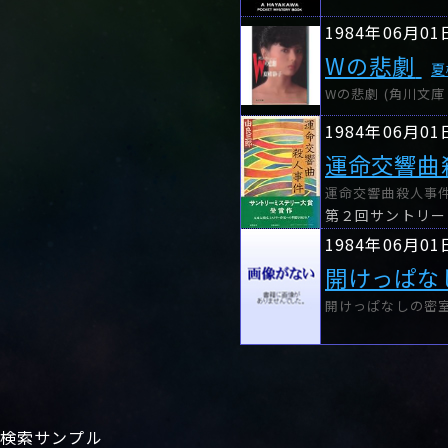
1984年06月01
Wの悲劇
夏
Wの悲劇 (角川文庫 (
1984年06月01
運命交響曲
運命交響曲殺人事件
第２回サントリー
1984年06月01
開けっぱな
開けっぱなしの密室 
検索サンプル