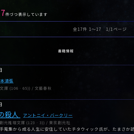
17
件づつ表示しています
全17件 1〜17 1/1ページ
書籍情報
日
松本清張
文庫 (106‐65)) / 文藝春秋
日
の殺人
アントニイ・バークリー
元推理文庫 (123‐3)) / 東京創元社