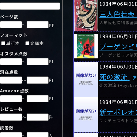
1984年06月01
三人色若衆
ページ数
人形佐七捕物帳全集〈
～
pp.
フォーマット
1984年06月01
単行本
文庫本
ブーゲンビ
オスダメ点数
ブーゲンビリアは死
～
Pt
1984年06月01
潜在点数
死の激流
ア
～
Pt
死の激流 (Hayakaw
Amazon点数
～
Pt
1984年06月01
レビュー数
新ナポレオ
～
件
G.K.チェスタトン著
読者数
～
人