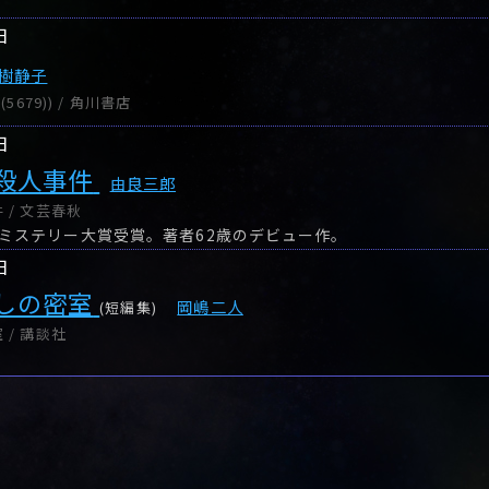
日
樹静子
5679)) / 角川書店
日
殺人事件
由良三郎
 / 文芸春秋
ミステリー大賞受賞。著者62歳のデビュー作。
日
しの密室
岡嶋二人
(短編集)
/ 講談社