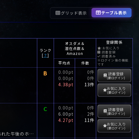
テーブル表示
グリッド表示
登録関係
オスダメ＆
潜在点数＆
:お気に入り
ランク
:読書登録
Amazon
[
？
]
:読書済み
※ログイン後の機能
平均点
件数
です
B
0.00pt
0件
読書登録
0.00pt
0件
(要ログイン)
4.38pt
13件
お気に入り
(要ログイン)
C
0.00pt
0件
読書登録
6.00pt
2件
(要ログイン)
4.27pt
11件
お気に入り
(要ログイン)
伯母と犯罪学と切手蒐集から成る人生に安住していたチタウィック氏が、たまさか訪れた午後のホテルで毒殺の現場に遭遇する。