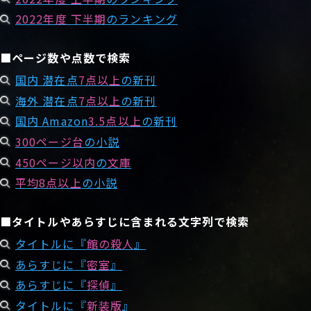
2022年度 下半期
のランキング
■ページ数や点数で検索
国内 潜在点
7点以上
の新刊
海外 潜在点
7点以上
の新刊
国内 Amazon
3.5点以上
の新刊
300ページ台
の小説
450ページ以内
の
文庫
平均8点以上
の小説
■タイトルやあらすじに含まれる文字列で検索
タイトルに『
館の殺人
』
あらすじに『
密室
』
あらすじに『
探偵
』
タイトルに『
新装版
』