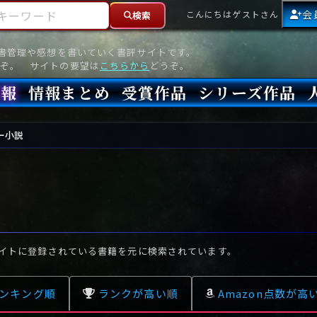
ーワード
会
こんにちはゲストさん
検索
読書管理や感想を書いていく書評サイトです。
ぞ。 サイトの要望は
こちらから
どうぞ。
情報
情報まとめ
受賞作品
シリーズ作品
情報
新刊
高評価
8月)発売
7月)発売
(6月)発売
『本格ミステリベスト』2026年版
『本格ミステリベスト』(海外)
『このミステリーがすごい!』2026年版
『このミステリーがすごい!』(海外)
『ミステリが読みたい!』2026年版
『ミステリが読みたい!』(海外)
『週刊文春ミステリーベスト10』2025年版
『週刊文春ミステリーベスト10』(海外)
本格ミステリ・エターナル300
本格ミステリ・ディケイド300
本格ミステリ・クロニクル300
ミステリー・リーグ
東西ミステリーベスト100 2012年版(国内)
東西ミステリーベスト100 2012年版(海外)
日本推理作家協会賞
本格ミステリ大賞
鮎川哲也賞
横溝正史ミステリ大賞
江戸川乱歩賞
メフィスト賞
『このミステリーがすごい!』大賞
アンソニー賞(長編賞)
エドガー賞(MWA賞)
ゴールド・ダガー賞(CWA賞)
バリー賞(長編賞)
ガラスの鍵賞
その他をもっとみる
その他をもっとみる
ー小説
イトに登録されている書籍を元に検索されています。
ンキング順
ランクが高い順
Amazon点数が高