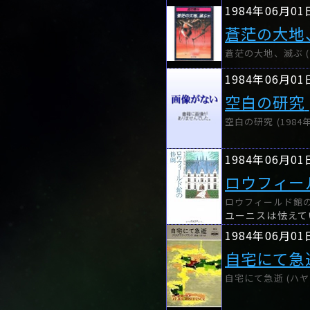
1984年06月01
蒼茫の大地
蒼茫の大地、滅ぶ (下)
1984年06月01
空白の研究
空白の研究 (1984年
1984年06月01
ロウフィー
ロウフィールド館の惨劇
ユーニスは怯えて
1984年06月01
自宅にて急
自宅にて急逝 (ハヤ