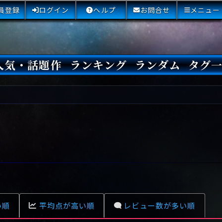
員登録
ログイン
ヘルプ
お問合せ
メニュー
人気・話題作
ランキング
ランダム
タグ
本日
3日間
今週
今月
最近閲覧された小説
国内総合ランキング
海外総合ランキング
Amazon国内作品高評価
Amazon海外作品高評価
国内作品高評価
海外作品高評価
閲覧回数
オススメ投票回数
読書した人が多い小説
サイトランク
Sランク
Aランク
Bランク
Cランク
Dランク
Eランク
Fランク
初心者におすすめ
クローズド・サー
本格ミステリ
青春ミステリ
学園ミステリ
日常の謎
SFミステリ
倒叙ミステリ
警察小説
映画化
ドラマ化
その他をもっとみ
い順
平均点が高い順
レビュー数が多い順