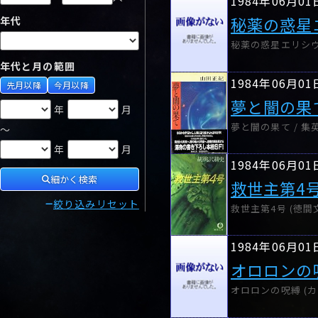
1984年06月01
秘薬の惑星
年代
秘薬の惑星エリシウス
年代と月の範囲
1984年06月01
先月以降
今月以降
夢と闇の果
年
月
夢と闇の果て / 集
～
年
月
1984年06月01
細かく検索
救世主第4
絞り込みリセット
救世主第4号 (徳間文
1984年06月01
オロロンの
オロロンの呪縛 (カ