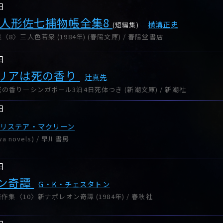
日
 人形佐七捕物帳全集8
横溝正史
(短編集)
8〉三人色若衆 (1984年) (春陽文庫) / 春陽堂書店
日
リアは死の香り
辻真先
の香り―シンガポール3泊4日死体つき (新潮文庫) / 新潮社
日
リステア・マクリーン
a novels) / 早川書房
日
ン奇譚
G・K・チェスタトン
作集〈10〉新ナポレオン奇譚 (1984年) / 春秋社