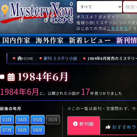
検索対象
検索キ
オススメ？ダメダメ？
推理小説(ミステリ)について
はじめての方は
こちらから
どう
国内作家
海外作家
新着レビュー
新刊
新刊
文庫
新刊
今月(
先月(
先々月
あ行
あ
い
ア行
う
ア
え
イ
お
ウ
エ
オ
HOME
新刊 ミステリ小説
1984年6月発売のミステリ
か行
か
き
カ行
く
カ
け
キ
こ
ク
ケ
コ
1984年6月
さ行
さ
し
サ行
す
サ
せ
シ
そ
ス
セ
ソ
1984年6月
17
た行
た
ち
タ行
つ
タ
て
チ
と
ツ
テ
ト
に、公開された小説が
件見つかりました
な行
な
に
ナ行
ぬ
ナ
ね
ニ
の
ヌ
ネ
ノ
前後の年月
※この一覧は新刊・文庫問わず、サ
は行
は
ひ
ハ行
ふ
ハ
へ
ヒ
ほ
フ
ヘ
ホ
03月
04月
05月
06月
新刊順
ま行
ま
み
マ行
む
マ
め
ミ
も
ム
メ
モ
おすすめラ
07月
08月
09月