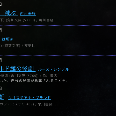
日
、滅ぶ
西村寿行
 (角川文庫 (5738)) / 角川書店
日
逢坂剛
) (双葉文庫) / 双葉社
日
ルド館の惨劇
ルース・レンデル
 (角川文庫 (5709)) / 角川書店
いた。自分の秘密が暴露されることを。
日
逝
クリスチアナ・ブランド
カワ・ミステリ 492) / 早川書房