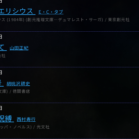
日
エリシウス
E・C・タブ
 (1984年) (創元推理文庫―デュマレスト・サーガ) / 東京創元社
日
て
山田正紀
英社
日
号
胡桃沢耕史
庫) / 徳間書店
日
呪縛
西村寿行
ッパ・ノベルス) / 光文社