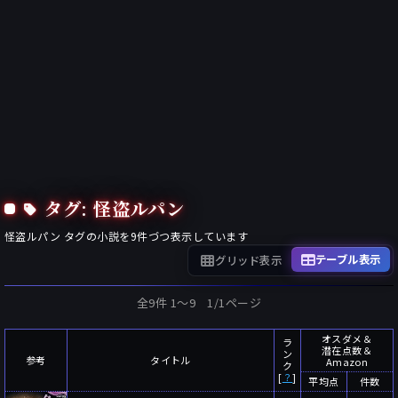
タグ: 怪盗ルパン
怪盗ルパン
タグの小説を
9
件づつ表示しています
テーブル表示
グリッド表示
全9件 1〜9 1/1ページ
オスダメ＆
ラ
潜在点数＆
ン
参考
タイトル
Amazon
ク
[
？
]
平均点
件数