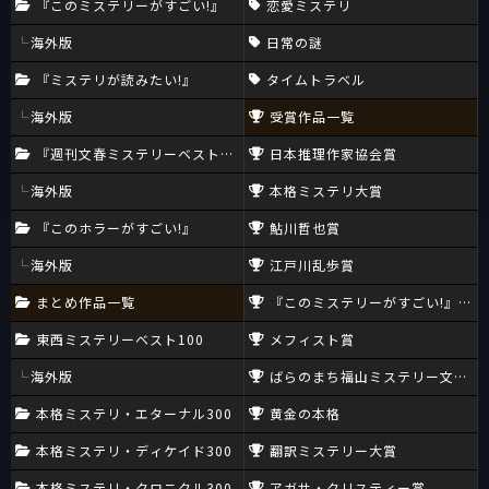
『このミステリーがすごい!』
恋愛ミステリ
海外版
日常の謎
『ミステリが読みたい!』
タイムトラベル
海外版
受賞作品一覧
『週刊文春ミステリーベスト10』
日本推理作家協会賞
海外版
本格ミステリ大賞
『このホラーがすごい!』
鮎川哲也賞
海外版
江戸川乱歩賞
まとめ作品一覧
『このミステリーがすごい!』大賞
東西ミステリーベスト100
メフィスト賞
海外版
ばらのまち福山ミステリー文学新
本格ミステリ・エターナル300
黄金の本格
本格ミステリ・ディケイド300
翻訳ミステリー大賞
本格ミステリ・クロニクル300
アガサ・クリスティー賞