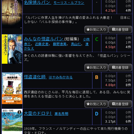
-
0.00pt
0件
名探偵ルパン
モーリス・ルブラン
0.00pt
0件
4.25pt
4件
「ルパンに作家人生を捧げた大先輩の愛あふれる大暴走！ 日本に
しかない「バルネ探偵の事件簿」。
お気に入り
読書登録
C
0.00pt
0件
みんなの怪盗ルパン
(短編集)
小林
6.00pt
1件
泰三
、
近藤史恵
、
藤野恵美
、
真山仁
、
湊
4.50pt
4件
かなえ
多くの人の読書体験に強い影響を与えてきた、「怪盗ルパン」シリー
ズ。
お気に入り
読書登録
B
0.00pt
0件
怪盗道化師
はやみねかおる
7.50pt
2件
4.88pt
8件
西沢書店のおじさんは、平凡な毎日に退屈して、ある日、みんなに笑
顔をあたえる怪盗になろうと決心しました。
お気に入り
読書登録
D
0.00pt
0件
大空のドロテI
瀬名秀明
0.00pt
0件
3.17pt
6件
1919年。フランス・ノルマンディーの丘にやって来た飛行機乗りの
少女・ドロテ。