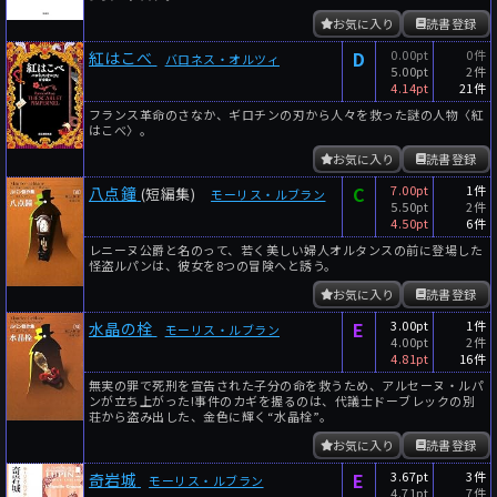
お気に入り
読書登録
D
0.00pt
0件
紅はこべ
バロネス・オルツィ
5.00pt
2件
4.14pt
21件
フランス革命のさなか、ギロチンの刃から人々を救った謎の人物〈紅
はこべ〉。
お気に入り
読書登録
C
7.00pt
1件
八点鐘
(短編集)
モーリス・ルブラン
5.50pt
2件
4.50pt
6件
レニーヌ公爵と名のって、若く美しい婦人オルタンスの前に登場した
怪盗ルパンは、彼女を8つの冒険へと誘う。
お気に入り
読書登録
E
3.00pt
1件
水晶の栓
モーリス・ルブラン
4.00pt
2件
4.81pt
16件
無実の罪で死刑を宣告された子分の命を救うため、アルセーヌ・ルパ
ンが立ち上がった!事件のカギを握るのは、代議士ドーブレックの別
荘から盗み出した、金色に輝く“水晶栓”。
お気に入り
読書登録
E
3.67pt
3件
奇岩城
モーリス・ルブラン
4.71pt
7件