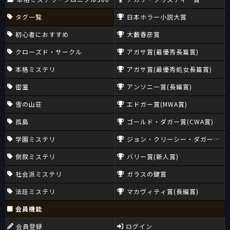
タグ一覧
日本ホラー小説大賞
初心者におすすめ
大藪春彦賞
クローズド・サークル
アガサ賞(最優秀長篇賞)
本格ミステリ
アガサ賞(最優秀処女長篇賞)
密室
アンソニー賞(長編賞)
雪の山荘
エドガー賞(MWA賞)
孤島
ゴールド・ダガー賞(CWA賞)
学園ミステリ
ジョン・クリーシー・ダガー賞(CW
倒叙ミステリ
バリー賞(新人賞)
社会派ミステリ
ガラスの鍵賞
法廷ミステリ
マカヴィティ賞(長編賞)
会員機能
会員登録
ログイン