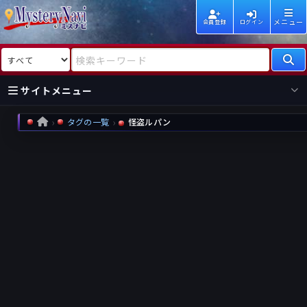
メニュー
会員登録
ログイン
検索対象
検索キーワード
サイトメニュー
タグの一覧
怪盗ルパン
HOME
国内
海外
新着
新刊
作家
作家
レビュー
情報
国内
海外
受賞
新刊
ランキング
ランキング
作品
文庫
本日話題
情報
シリーズ
新刊
作品
まとめ
作品
高評価
近況話題
タグ
ランダム表示
要望
作品
一覧