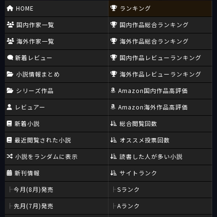
HOME
ランキング
国内作家一覧
国内作品総合ランキング
海外作家一覧
海外作品総合ランキング
新着レビュー
国内作品レビューランキング
小説情報まとめ
海外作品レビューランキング
シリーズ作品
Amazon国内作品高評価
レビュアー
Amazon海外作品高評価
新着小説
総合閲覧回数
最近閲覧された小説
オススメ投票回数
小説をランダムに表示
読書した人が多い小説
新刊情報
サイトランク
今月(8月)発売
Sランク
先月(7月)発売
Aランク