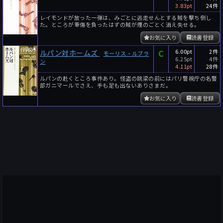
3.83pt
24件
レイモンドが放った一弾は、みごとに逃走せんとする賊を撃ち倒し
た。ところが重傷を負ったはずの賊が煙のごとく消え失せる。
お気に入り
読書登録
C
6.00pt
2件
ルパン対ホームズ
モーリス・ルブラ
6.25pt
4件
ン
4.11pt
28件
ルパンの赴くところ事件あり。怪盗の跳梁の前にはパリ警視庁の名警
部ガニマールでさえ、手も足も出ないありさまだ。
お気に入り
読書登録