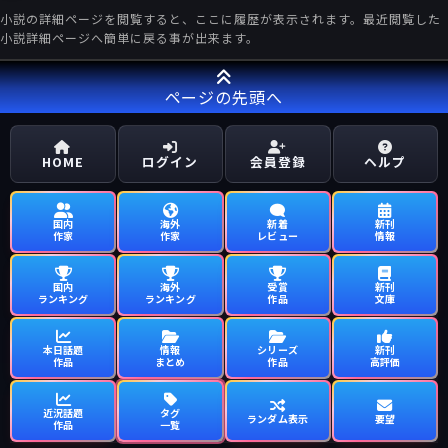
小説の詳細ページを閲覧すると、ここに履歴が表示されます。最近閲覧した
小説詳細ページへ簡単に戻る事が出来ます。
ページの先頭へ
HOME
ログイン
会員登録
ヘルプ
国内
海外
新着
新刊
作家
作家
レビュー
情報
国内
海外
受賞
新刊
ランキング
ランキング
作品
文庫
本日話題
情報
シリーズ
新刊
作品
まとめ
作品
高評価
近況話題
タグ
ランダム表示
要望
作品
一覧