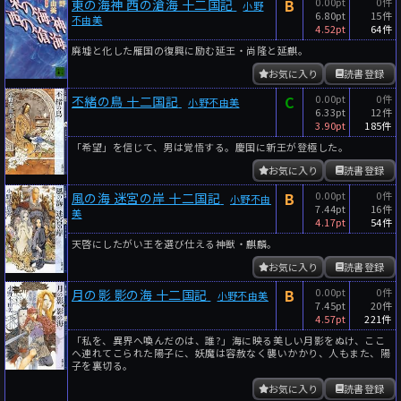
B
0.00pt
0件
東の海神 西の滄海 十二国記
小野
6.80pt
15件
不由美
4.52pt
64件
廃墟と化した雁国の復興に励む延王・尚隆と延麒。
お気に入り
読書登録
C
0.00pt
0件
丕緒の鳥 十二国記
小野不由美
6.33pt
12件
3.90pt
185件
「希望」を信じて、男は覚悟する。慶国に新王が登極した。
お気に入り
読書登録
B
0.00pt
0件
風の海 迷宮の岸 十二国記
小野不由
7.44pt
16件
美
4.17pt
54件
天啓にしたがい王を選び仕える神獣・麒麟。
お気に入り
読書登録
B
0.00pt
0件
月の影 影の海 十二国記
小野不由美
7.45pt
20件
4.57pt
221件
「私を、異界へ喚んだのは、誰?」海に映る美しい月影をぬけ、ここ
へ連れてこられた陽子に、妖魔は容赦なく襲いかかり、人もまた、陽
子を裏切る。
お気に入り
読書登録