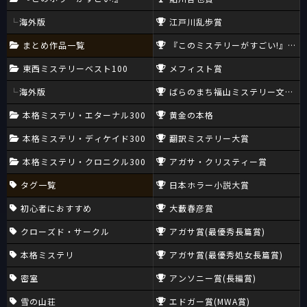
海外版
江戸川乱歩賞
まとめ作品一覧
『このミステリーがすごい!』大賞
東西ミステリーベスト100
メフィスト賞
海外版
ばらのまち福山ミステリー文学新
本格ミステリ・エターナル300
黄金の本格
本格ミステリ・ディケイド300
翻訳ミステリー大賞
本格ミステリ・クロニクル300
アガサ・クリスティー賞
タグ一覧
日本ホラー小説大賞
初心者におすすめ
大藪春彦賞
クローズド・サークル
アガサ賞(最優秀長篇賞)
本格ミステリ
アガサ賞(最優秀処女長篇賞)
密室
アンソニー賞(長編賞)
雪の山荘
エドガー賞(MWA賞)