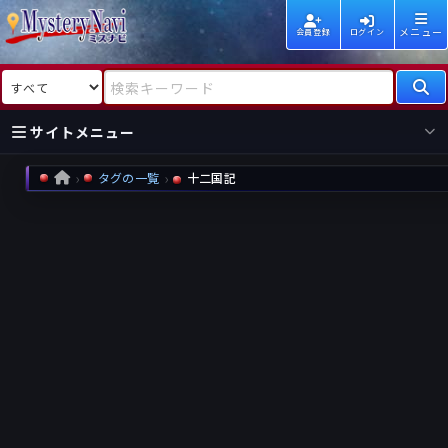
メニュー
会員登録
ログイン
検索対象
検索キーワード
サイトメニュー
タグの一覧
十二国記
HOME
国内
海外
新着
新刊
作家
作家
レビュー
情報
国内
海外
受賞
新刊
ランキング
ランキング
作品
文庫
本日話題
情報
シリーズ
新刊
作品
まとめ
作品
高評価
近況話題
タグ
ランダム表示
要望
作品
一覧