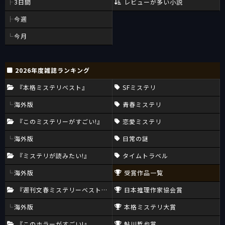
3日間
レビューが多い小説
今週
今月
2026年度雑誌ランキング
『本格ミステリベスト』
SFミステリ
海外版
青春ミステリ
『このミステリーがすごい!』
恋愛ミステリ
海外版
日常の謎
『ミステリが読みたい!』
タイムトラベル
海外版
受賞作品一覧
『週刊文春ミステリーベスト10』
日本推理作家協会賞
海外版
本格ミステリ大賞
『このホラーがすごい!』
鮎川哲也賞