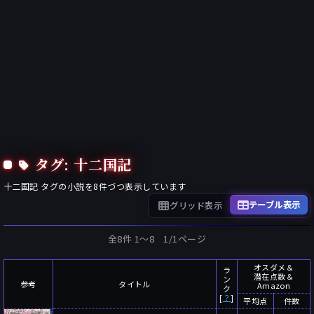
タグ: 十二国記
十二国記
タグの小説を
8
件づつ表示しています
テーブル表示
グリッド表示
全8件 1〜8 1/1ページ
オスダメ＆
ラ
潜在点数＆
ン
参考
タイトル
Amazon
ク
[
？
]
平均点
件数