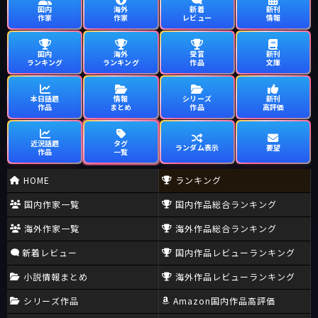
国内
海外
新着
新刊
作家
作家
レビュー
情報
国内
海外
受賞
新刊
ランキング
ランキング
作品
文庫
本日話題
情報
シリーズ
新刊
作品
まとめ
作品
高評価
近況話題
タグ
ランダム表示
要望
作品
一覧
HOME
ランキング
国内作家一覧
国内作品総合ランキング
海外作家一覧
海外作品総合ランキング
新着レビュー
国内作品レビューランキング
小説情報まとめ
海外作品レビューランキング
シリーズ作品
Amazon国内作品高評価