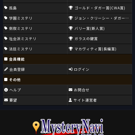
孤島
ゴールド・ダガー賞(CWA賞)
学園ミステリ
ジョン・クリーシー・ダガー賞(CW
倒叙ミステリ
バリー賞(新人賞)
社会派ミステリ
ガラスの鍵賞
法廷ミステリ
マカヴィティ賞(長編賞)
会員機能
会員登録
ログイン
その他
ヘルプ
お問合せ
要望
サイト運営者