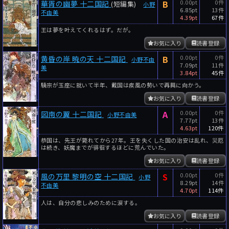
B
0.00pt
0件
華胥の幽夢 十二国記
(短編集)
小野
6.85pt
13件
不由美
4.39pt
67件
王は夢を叶えてくれるはず。だが。
お気に入り
読書登録
B
0.00pt
0件
黄昏の岸 暁の天 十二国記
小野不由
7.09pt
11件
美
3.84pt
45件
驍宗が玉座に就いて半年、戴国は疾風の勢いで再興に向かう。
お気に入り
読書登録
A
0.00pt
0件
図南の翼 十二国記
小野不由美
7.77pt
13件
4.63pt
120件
恭国は、先王が斃れてから27年。王を失くした国の治安は乱れ、災厄
は続き、妖魔までが徘徊するほどに荒んでいた。
お気に入り
読書登録
S
0.00pt
0件
風の万里 黎明の空 十二国記
小野
8.29pt
14件
不由美
4.70pt
114件
人は、自分の悲しみのために涙する。
お気に入り
読書登録