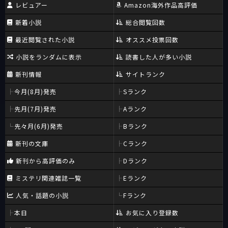
レビュアー
Amazon海外作品高評価
新着小説
総合閲覧回数
最近閲覧された小説
オススメ投票回数
小説をランダムに表示
読書した人が多い小説
新刊情報
サイトランク
今月(8月)発売
Sランク
先月(7月)発売
Aランク
先々月(6月)発売
Bランク
新刊の文庫
Cランク
新刊から高評価のみ
Dランク
ミステリ関連雑誌一覧
Eランク
人気・話題の小説
Fランク
本日
お気に入り登録数