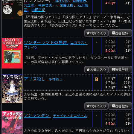
(アンソロジー)
海渡英祐
、
都筑道夫
、
4.00pt
1件
邦正彦
、
中井英夫
、
小栗虫太郎
、
石川喬
司
、
山田正紀
『不思議の国のアリス』『鏡の国のアリス』をテーマに中井英夫、小
栗虫太郎、都筑道夫、山田正紀らが描いた傑作ミステリ7編! 『不思議
の国のアリス』『鏡の国のアリス』をテーマとして、7人の...
お気に入り
読書登録
-
0.00pt
0件
ワンダーランドの悪意
ニコラス・
0.00pt
0件
ブレイク
5.00pt
1件
「諸君、マッド・ハッターに気をつけろ!」ダンスホールに響き渡っ
たこの声が奇妙な事件の幕開けだった。
お気に入り
読書登録
B
6.00pt
11件
アリス殺し
小林泰三
6.78pt
72件
3.29pt
102件
大学院生・栗栖川亜理は、最近不思議の国に迷い込んだアリスの夢ば
かり見ている。
お気に入り
読書登録
-
0.00pt
0件
アンランダン
チャイナ・ミエヴィル
0.00pt
0件
4.50pt
2件
ふたりの少女が迷い込んだのは、不思議なものたちが住む「もうひと