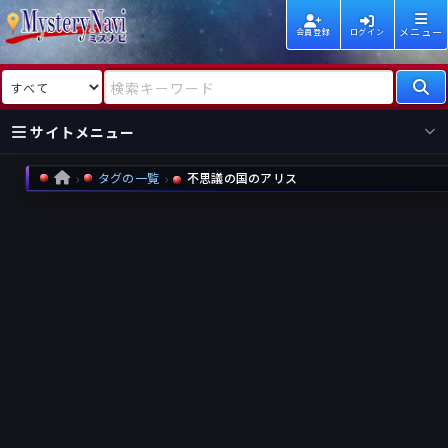
メニュー
会員登録
ログイン
検索対象
検索キーワード
サイトメニュー
タグの一覧
不思議の国のアリス
HOME
国内
海外
新着
新刊
作家
作家
レビュー
情報
国内
海外
受賞
新刊
ランキング
ランキング
作品
文庫
本日話題
情報
シリーズ
新刊
作品
まとめ
作品
高評価
近況話題
タグ
ランダム表示
要望
作品
一覧