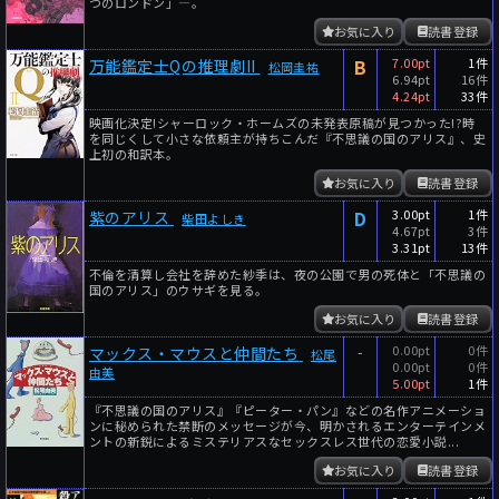
つのロンドン」―。
お気に入り
読書登録
B
7.00pt
1件
万能鑑定士Qの推理劇II
松岡圭祐
6.94pt
16件
4.24pt
33件
映画化決定!シャーロック・ホームズの未発表原稿が見つかった!?時
を同じくして小さな依頼主が持ちこんだ『不思議の国のアリス』、史
上初の和訳本。
お気に入り
読書登録
D
3.00pt
1件
紫のアリス
柴田よしき
4.67pt
3件
3.31pt
13件
不倫を清算し会社を辞めた紗季は、夜の公園で男の死体と「不思議の
国のアリス」のウサギを見る。
お気に入り
読書登録
-
0.00pt
0件
マックス・マウスと仲間たち
松尾
0.00pt
0件
由美
5.00pt
1件
『不思議の国のアリス』『ピーター・パン』などの名作アニメーショ
ンに秘められた禁断のメッセージが今、明かされるエンターテインメ
ントの新鋭によるミステリアスなセックスレス世代の恋愛小説...
お気に入り
読書登録