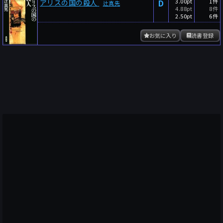
D
3.00pt
1件
アリスの国の殺人
辻真先
4.88pt
8件
2.50pt
6件
お気に入り
読書登録