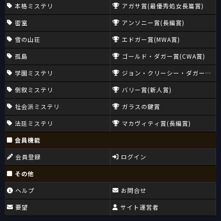
本格ミステリ
アガサ賞(最優秀処女長篇賞)
密室
アンソニー賞(長編賞)
雪の山荘
エドガー賞(MWA賞)
孤島
ゴールド・ダガー賞(CWA賞)
学園ミステリ
ジョン・クリーシー・ダガー賞(CW
倒叙ミステリ
バリー賞(新人賞)
社会派ミステリ
ガラスの鍵賞
法廷ミステリ
マカヴィティ賞(長編賞)
会員機能
会員登録
ログイン
その他
ヘルプ
お問合せ
要望
サイト運営者