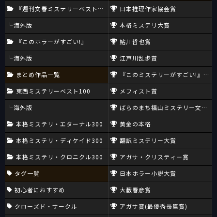
『週刊文春ミステリーベスト10』
日本推理作家協会賞
海外版
本格ミステリ大賞
『このホラーがすごい!』
鮎川哲也賞
海外版
江戸川乱歩賞
まとめ作品一覧
『このミステリーがすごい!』大賞
東西ミステリーベスト100
メフィスト賞
海外版
ばらのまち福山ミステリー文学新
本格ミステリ・エターナル300
黄金の本格
本格ミステリ・ディケイド300
翻訳ミステリー大賞
本格ミステリ・クロニクル300
アガサ・クリスティー賞
タグ一覧
日本ホラー小説大賞
初心者におすすめ
大藪春彦賞
クローズド・サークル
アガサ賞(最優秀長篇賞)