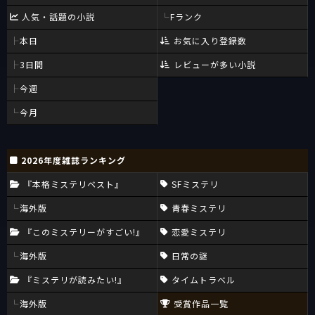
人気・話題の小説
Fランク
本日
お気に入り登録数
3日間
レビューが多い小説
今週
今月
2026年度雑誌ランキング
『本格ミステリベスト』
SFミステリ
海外版
青春ミステリ
『このミステリーがすごい!』
恋愛ミステリ
海外版
日常の謎
『ミステリが読みたい!』
タイムトラベル
海外版
受賞作品一覧