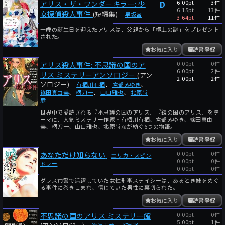
D
6.00pt
3件
アリス・ザ・ワンダーキラー: 少
6.15pt
13件
女探偵殺人事件
(短編集)
早坂吝
3.64pt
11件
十歳の誕生日を迎えたアリスは、父親から「極上の謎」をプレゼント
された。
お気に入り
読書登録
-
0.00pt
0件
アリス殺人事件: 不思議の国のア
6.00pt
2件
リス ミステリーアンソロジー
(アン
2.00pt
2件
ソロジー)
有栖川有栖
、
宮部みゆき
、
篠田真由美
、
柄刀一
、
山口雅也
、
北原尚
彦
世界中で愛読される『不思議の国のアリス』『鏡の国のアリス』をテ
ーマに、人気ミステリー作家・有栖川有栖、宮部みゆき、篠田真由
美、柄刀一、山口雅也、北原尚彦が紡ぐ6つの物語。
お気に入り
読書登録
-
0.00pt
0件
あなただけ知らない
エリカ・スピン
0.00pt
0件
ドラー
0.00pt
0件
ダラス市警で活躍していた女性刑事ステイシーは、あるとき妹をめぐ
る事件に巻きこまれ、信じていた男性に裏切られた。
お気に入り
読書登録
-
0.00pt
0件
不思議の国のアリス ミステリー館
5.00pt
1件