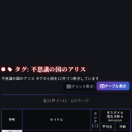
タグ: 不思議の国のアリス
不思議の国のアリス
タグの小説を
11
件づつ表示しています
テーブル表示
グリッド表示
全11件 1〜11 1/1ページ
オスダメ＆
ラ
潜在点数＆
ン
参考
タイトル
Amazon
ク
[
？
]
平均点
件数