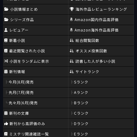
小説情報まとめ
海外作品レビューランキング
シリーズ作品
Amazon国内作品高評価
レビュアー
Amazon海外作品高評価
新着小説
総合閲覧回数
最近閲覧された小説
オススメ投票回数
小説をランダムに表示
読書した人が多い小説
新刊情報
サイトランク
今月(8月)発売
Sランク
先月(7月)発売
Aランク
先々月(6月)発売
Bランク
新刊の文庫
Cランク
新刊から高評価のみ
Dランク
ミステリ関連雑誌一覧
Eランク