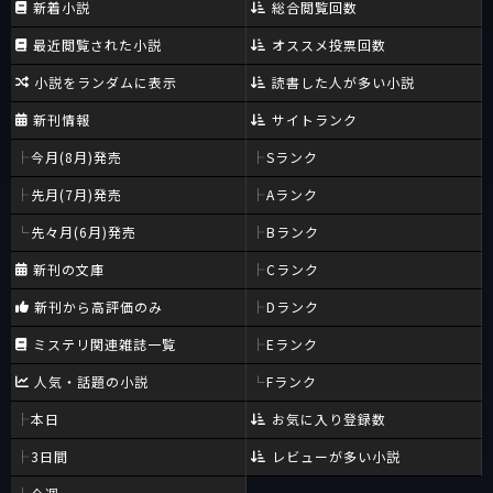
新着小説
総合閲覧回数
最近閲覧された小説
オススメ投票回数
小説をランダムに表示
読書した人が多い小説
新刊情報
サイトランク
今月(8月)発売
Sランク
先月(7月)発売
Aランク
先々月(6月)発売
Bランク
新刊の文庫
Cランク
新刊から高評価のみ
Dランク
ミステリ関連雑誌一覧
Eランク
人気・話題の小説
Fランク
本日
お気に入り登録数
3日間
レビューが多い小説