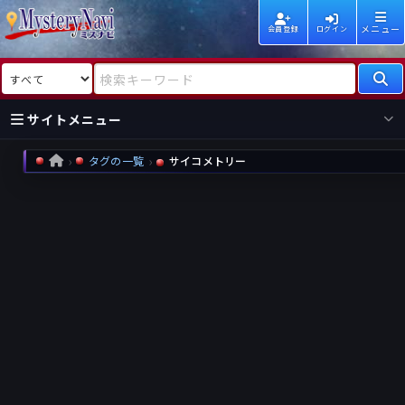
メニュー
会員登録
ログイン
検索対象
検索キーワード
サイトメニュー
タグの一覧
サイコメトリー
HOME
国内
海外
新着
新刊
作家
作家
レビュー
情報
国内
海外
受賞
新刊
ランキング
ランキング
作品
文庫
本日話題
情報
シリーズ
新刊
作品
まとめ
作品
高評価
近況話題
タグ
ランダム表示
要望
作品
一覧