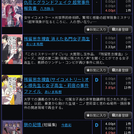
-
0.00pt
0件
仇花とグランドフェイク 超常事件
0.00pt
0件
報告書
八方鈴斗
4.00pt
1件
女サイコメトラー×元世界的奇術師。驚愕と感動の超常現象ミステリ
ー!超常現象が在るところに、人の想い在り――。
お気に入り
読書登録
-
0.00pt
0件
残留思念捜査 消えた名門女子高生
0.00pt
0件
あいま祐樹
3.33pt
3件
『このミステリーがすごい!』大賞隠し玉作品、『残留思念捜査』シ
リーズ、待望の第二弾! 現場に残された“声"を聞くことができる女子
高生と、教師のツンデレ・コンビが再び事件に挑む。
お気に入り
読書登録
D
0.00pt
0件
残留思念捜査(サイコメトリー) オ
4.33pt
3件
レ様先生と女子高生・莉音の事件
3.85pt
13件
ファイル
あいま祐樹
大学での講義のかたわら、付属女子高の非常勤講師を任された渋谷一
樹は、以前、暴漢から助けた生徒・二ノ宮莉音と思わぬ場所―誘拐事
件の関連現場で再会する。
お気に入り
読書登録
D
4.00pt
1件
鋏の記憶
(短編集)
今邑彩
6.00pt
7件
4.09pt
11件