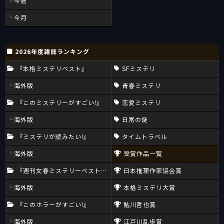
今週
今月
2026年度雑誌ランキング
『本格ミステリベスト』
SFミステリ
海外版
青春ミステリ
『このミステリーがすごい!』
恋愛ミステリ
海外版
日常の謎
『ミステリが読みたい!』
タイムトラベル
海外版
受賞作品一覧
『週刊文春ミステリーベスト10』
日本推理作家協会賞
海外版
本格ミステリ大賞
『このホラーがすごい!』
鮎川哲也賞
海外版
江戸川乱歩賞