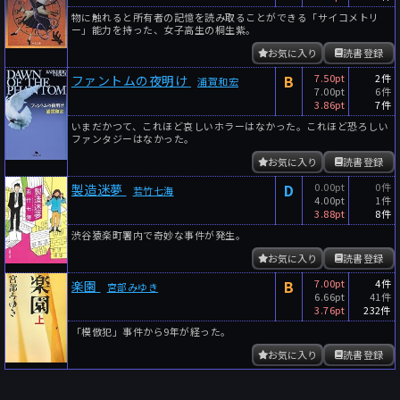
物に触れると所有者の記憶を読み取ることができる「サイコメトリ
ー」能力を持った、女子高生の桐生紫。
お気に入り
読書登録
B
7.50pt
2件
ファントムの夜明け
浦賀和宏
7.00pt
6件
3.86pt
7件
いまだかつて、これほど哀しいホラーはなかった。これほど恐ろしい
ファンタジーはなかった。
お気に入り
読書登録
D
0.00pt
0件
製造迷夢
若竹七海
4.00pt
1件
3.88pt
8件
渋谷猿楽町署内で奇妙な事件が発生。
お気に入り
読書登録
B
7.00pt
4件
楽園
宮部みゆき
6.66pt
41件
3.76pt
232件
「模倣犯」事件から9年が経った。
お気に入り
読書登録