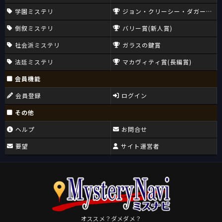
学園ミステリ
ジョン・クリーシー・ダガー賞(CW
倒叙ミステリ
バリー賞(新人賞)
社会派ミステリ
ガラスの鍵賞
法廷ミステリ
マカヴィティ賞(長編賞)
会員機能
会員登録
ログイン
その他
ヘルプ
お問合せ
要望
サイト運営者
オススメ？ダメダメ？