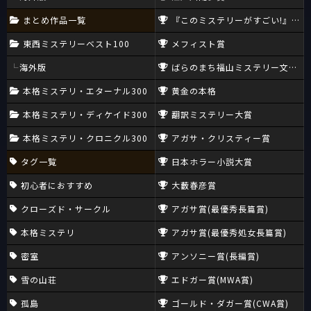
まとめ作品一覧
『このミステリーがすごい!』大賞
東西ミステリーベスト100
メフィスト賞
海外版
ばらのまち福山ミステリー文学新
本格ミステリ・エターナル300
黄金の本格
本格ミステリ・ディケイド300
翻訳ミステリー大賞
本格ミステリ・クロニクル300
アガサ・クリスティー賞
タグ一覧
日本ホラー小説大賞
初心者におすすめ
大藪春彦賞
クローズド・サークル
アガサ賞(最優秀長篇賞)
本格ミステリ
アガサ賞(最優秀処女長篇賞)
密室
アンソニー賞(長編賞)
雪の山荘
エドガー賞(MWA賞)
孤島
ゴールド・ダガー賞(CWA賞)