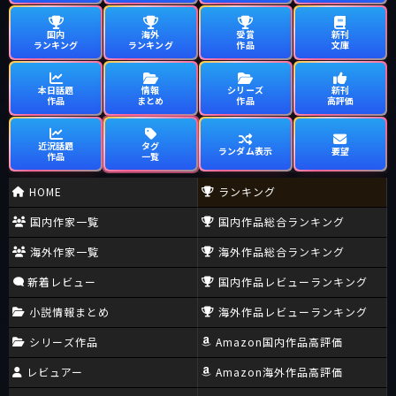
国内
海外
受賞
新刊
ランキング
ランキング
作品
文庫
本日話題
情報
シリーズ
新刊
作品
まとめ
作品
高評価
近況話題
タグ
ランダム表示
要望
作品
一覧
HOME
ランキング
国内作家一覧
国内作品総合ランキング
海外作家一覧
海外作品総合ランキング
新着レビュー
国内作品レビューランキング
小説情報まとめ
海外作品レビューランキング
シリーズ作品
Amazon国内作品高評価
レビュアー
Amazon海外作品高評価