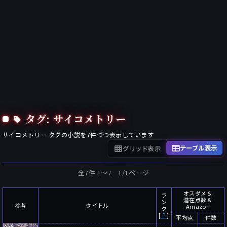
タグ: サイコメトリー
サイコメトリー
タグの小説を
7
件づつ表示しています
テーブル表示
グリッド表示
全7件 1〜7 1/1ページ
オスダメ＆
ラ
潜在点数＆
ン
参考
タイトル
Amazon
ク
[
？
]
平均点
件数