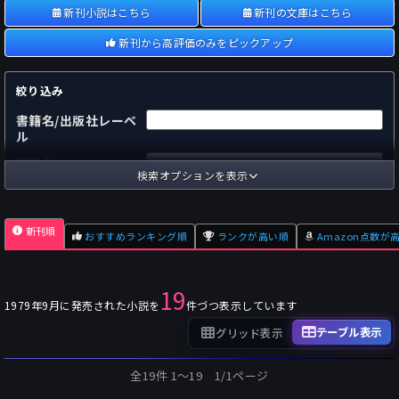
新刊小説はこちら
新刊の文庫はこちら
新刊から高評価のみをピックアップ
絞り込み
書籍名/出版社レーベ
ル
著者名
検索オプションを表示
国内
海外
あらすじ
新刊順
おすすめランキング順
ランクが高い順
Amazon点数が
出版社
～
pp.
ページ数
19
単行本
文庫本
フォーマット
1979年9月に発売された小説を
件づつ表示しています
～
Pt
オスダメ点数
テーブル表示
グリッド表示
～
Pt
潜在点数
全19件 1〜19 1/1ページ
～
Pt
Amazon点数