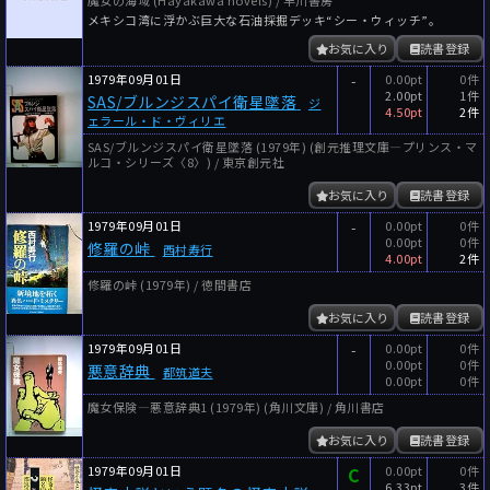
魔女の海域 (Hayakawa novels) / 早川書房
メキシコ湾に浮かぶ巨大な石油採掘デッキ“シー・ウィッチ”。
お気に入り
読書登録
1979年09月01日
-
0.00pt
0件
2.00pt
1件
SAS/ブルンジスパイ衛星墜落
ジ
4.50pt
2件
ェラール・ド・ヴィリエ
SAS/ブルンジスパイ衛星墜落 (1979年) (創元推理文庫―プリンス・マ
ルコ・シリーズ〈8〉) / 東京創元社
お気に入り
読書登録
1979年09月01日
-
0.00pt
0件
0.00pt
0件
修羅の峠
西村寿行
4.00pt
2件
修羅の峠 (1979年) / 徳間書店
お気に入り
読書登録
1979年09月01日
-
0.00pt
0件
0.00pt
0件
悪意辞典
都筑道夫
0.00pt
0件
魔女保険―悪意辞典1 (1979年) (角川文庫) / 角川書店
お気に入り
読書登録
1979年09月01日
C
0.00pt
0件
6.33pt
3件