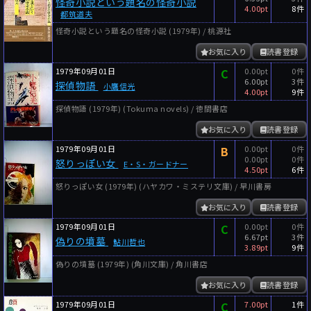
怪奇小説という題名の怪奇小説
4.00pt
8件
都筑道夫
怪奇小説という題名の怪奇小説 (1979年) / 桃源社
お気に入り
読書登録
1979年09月01日
C
0.00pt
0件
6.00pt
3件
探偵物語
小鷹信光
4.00pt
9件
探偵物語 (1979年) (Tokuma novels) / 徳間書店
お気に入り
読書登録
1979年09月01日
B
0.00pt
0件
0.00pt
0件
怒りっぽい女
E・S・ガードナー
4.50pt
6件
怒りっぽい女 (1979年) (ハヤカワ・ミステリ文庫) / 早川書房
お気に入り
読書登録
1979年09月01日
C
0.00pt
0件
6.67pt
3件
偽りの墳墓
鮎川哲也
3.89pt
9件
偽りの墳墓 (1979年) (角川文庫) / 角川書店
お気に入り
読書登録
1979年09月01日
C
7.00pt
1件