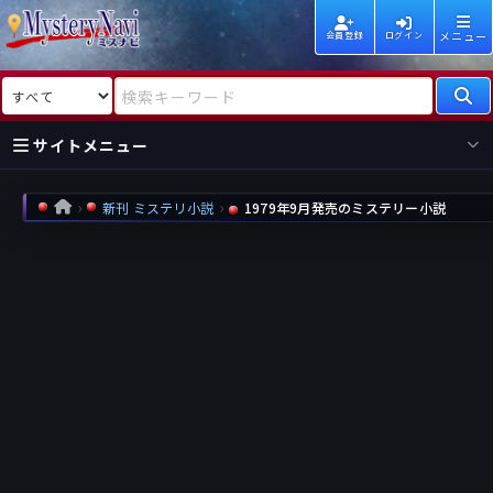
メニュー
会員登録
ログイン
検索対象
検索キーワード
サイトメニュー
国内
海外
新着
新刊
新刊 ミステリ小説
1979年9月発売のミステリー小説
HOME
作家
作家
レビュー
情報
国内
海外
受賞
新刊
ランキング
ランキング
作品
文庫
本日話題
情報
シリーズ
新刊
作品
まとめ
作品
高評価
近況話題
タグ
ランダム表示
要望
作品
一覧