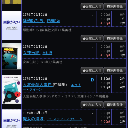
お気に入り
読書登録
1979年09月01日
-
0.00pt
0件
8.00pt
1件
騒動師たち
野坂昭如
4.00pt
2件
騒動師たち (集英社文庫) / 集英社
お気に入り
読書登録
1979年09月01日
-
0.00pt
0件
0.00pt
0件
女神伝説
半村良
4.67pt
3件
女神伝説 (1979年) / 集英社
お気に入り
読書登録
1979年09月01日
D
5.50pt
2件
5.50pt
2件
大富豪殺人事件
(中編集)
エラリ
3.25pt
4件
ー・クイーン
大富豪殺人事件 (ハヤカワ・ミステリ文庫 2-25) / 早川書房
お気に入り
読書登録
1979年09月01日
-
0.00pt
0件
0.00pt
0件
魔女の海域
アリステア・マクリーン
4.00pt
1件