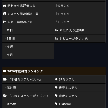
新刊から高評価のみ
Dランク
ミステリ関連雑誌一覧
Eランク
人気・話題の小説
Fランク
本日
お気に入り登録数
3日間
レビューが多い小説
今週
今月
2026年度雑誌ランキング
『本格ミステリベスト』
SFミステリ
海外版
青春ミステリ
『このミステリーがすごい!』
恋愛ミステリ
海外版
日常の謎