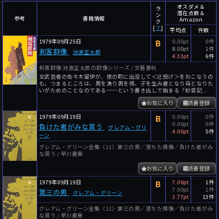
～
件
レビュー数
オスダメ＆
ラ
潜在点数＆
ン
参考
書籍情報
Amazon
～
人
読者数
ク
[
？
]
平均点
件数
年代
1979年09月25日
B
0.00pt
0件
8.00pt
1件
剣客群像
池波正太郎
年代と月の範囲
先月以降
今月以降
4.33pt
6件
剣客群像 池波正太郎の群像シリーズ / 文藝春秋
年
月
女武芸者の佐々木留伊が、夜の町に出没して＜辻投げ＞をおこなうの
～
も、つまるところは、男を漁り男を得、子を生み妻となり母となりた
いがためのことなのである──という書き出しで始まる「妙音記...
年
月
お気に入り
読書登録
細かく検索
1979年09月19日
B
0.00pt
0件
0.00pt
0件
負けた者がみな貰う
グレアム・グリ
絞り込みリセット
4.00pt
5件
ーン
グレアム・グリーン全集〈11〉第三の男／落ちた偶像／負けた者がみ
な貰う / 早川書房
お気に入り
読書登録
1979年09月19日
B
7.00pt
1件
7.00pt
1件
第三の男
グレアム・グリーン
3.77pt
13件
グレアム・グリーン全集〈11〉第三の男／落ちた偶像／負けた者がみ
な貰う / 早川書房