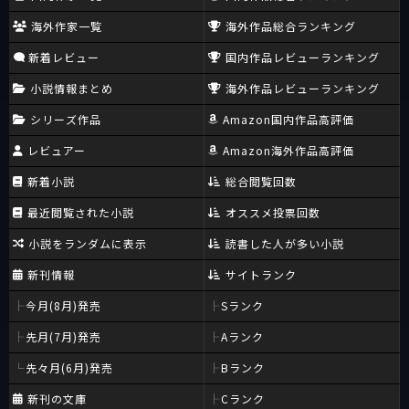
海外作家一覧
海外作品総合ランキング
新着レビュー
国内作品レビューランキング
小説情報まとめ
海外作品レビューランキング
シリーズ作品
Amazon国内作品高評価
レビュアー
Amazon海外作品高評価
新着小説
総合閲覧回数
最近閲覧された小説
オススメ投票回数
小説をランダムに表示
読書した人が多い小説
新刊情報
サイトランク
今月(8月)発売
Sランク
先月(7月)発売
Aランク
先々月(6月)発売
Bランク
新刊の文庫
Cランク