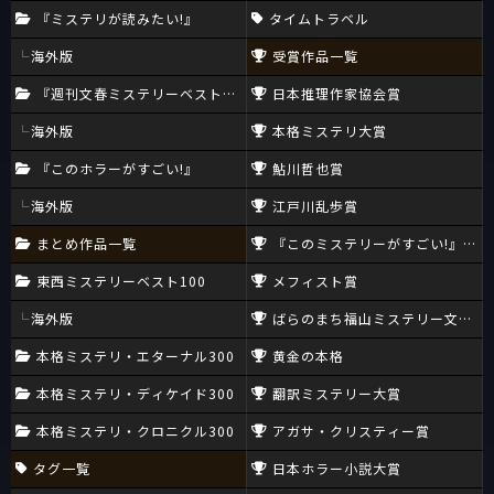
『ミステリが読みたい!』
タイムトラベル
海外版
受賞作品一覧
『週刊文春ミステリーベスト10』
日本推理作家協会賞
海外版
本格ミステリ大賞
『このホラーがすごい!』
鮎川哲也賞
海外版
江戸川乱歩賞
まとめ作品一覧
『このミステリーがすごい!』大賞
東西ミステリーベスト100
メフィスト賞
海外版
ばらのまち福山ミステリー文学新
本格ミステリ・エターナル300
黄金の本格
本格ミステリ・ディケイド300
翻訳ミステリー大賞
本格ミステリ・クロニクル300
アガサ・クリスティー賞
タグ一覧
日本ホラー小説大賞