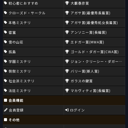
初心者におすすめ
大藪春彦賞
クローズド・サークル
アガサ賞(最優秀長篇賞)
本格ミステリ
アガサ賞(最優秀処女長篇賞)
密室
アンソニー賞(長編賞)
雪の山荘
エドガー賞(MWA賞)
孤島
ゴールド・ダガー賞(CWA賞)
学園ミステリ
ジョン・クリーシー・ダガー賞(CW
倒叙ミステリ
バリー賞(新人賞)
社会派ミステリ
ガラスの鍵賞
法廷ミステリ
マカヴィティ賞(長編賞)
会員機能
会員登録
ログイン
その他