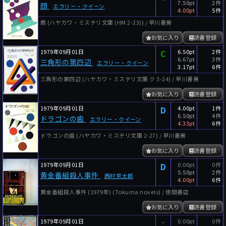
7.50pt
2件
顔
エラリー・クイーン
4.00pt
5件
顔 (ハヤカワ・ミステリ文庫 (HM 2-23)) / 早川書房
お気に入り
読書登録
1979年09月01日
C
6.50pt
2件
6.67pt
3件
三角形の第四辺
エラリー・クイーン
3.17pt
6件
三角形の第四辺 (ハヤカワ・ミステリ文庫 ク 3-24) / 早川書房
お気に入り
読書登録
1979年09月01日
D
4.00pt
1件
6.50pt
4件
ドラゴンの歯
エラリー・クイーン
4.33pt
6件
ドラゴンの歯 (ハヤカワ・ミステリ文庫 2-27) / 早川書房
お気に入り
読書登録
1979年09月01日
D
0.00pt
0件
5.50pt
2件
黄金番組殺人事件
西村京太郎
4.00pt
6件
黄金番組殺人事件 (1979年) (Tokuma novels) / 徳間書店
お気に入り
読書登録
1979年09月01日
-
0.00pt
0件