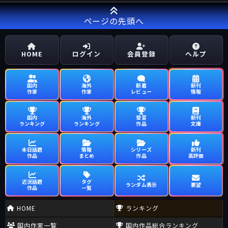
ページの先頭へ
HOME
ログイン
会員登録
ヘルプ
国内
海外
新着
新刊
作家
作家
レビュー
情報
国内
海外
受賞
新刊
ランキング
ランキング
作品
文庫
本日話題
情報
シリーズ
新刊
作品
まとめ
作品
高評価
近況話題
タグ
ランダム表示
要望
作品
一覧
HOME
ランキング
国内作家一覧
国内作品総合ランキング