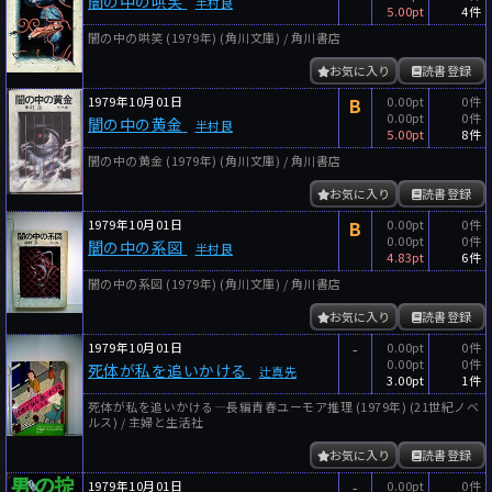
闇の中の哄笑
半村良
5.00pt
4件
闇の中の哄笑 (1979年) (角川文庫) / 角川書店
お気に入り
読書登録
1979年10月01日
B
0.00pt
0件
0.00pt
0件
闇の中の黄金
半村良
5.00pt
8件
闇の中の黄金 (1979年) (角川文庫) / 角川書店
お気に入り
読書登録
1979年10月01日
B
0.00pt
0件
0.00pt
0件
闇の中の系図
半村良
4.83pt
6件
闇の中の系図 (1979年) (角川文庫) / 角川書店
お気に入り
読書登録
1979年10月01日
-
0.00pt
0件
0.00pt
0件
死体が私を追いかける
辻真先
3.00pt
1件
死体が私を追いかける―長編青春ユーモア推理 (1979年) (21世紀ノベ
ルス) / 主婦と生活社
お気に入り
読書登録
1979年10月01日
-
0.00pt
0件