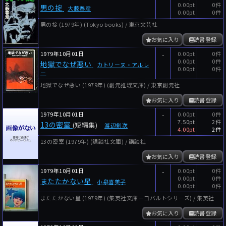
0.00pt
0件
男の掟
大藪春彦
0.00pt
0件
男の掟 (1979年) (Tokyo books) / 東京文芸社
お気に入り
読書登録
1979年10月01日
-
0.00pt
0件
0.00pt
0件
地獄でなぜ悪い
カトリーヌ・アルレ
0.00pt
0件
ー
地獄でなぜ悪い (1979年) (創元推理文庫) / 東京創元社
お気に入り
読書登録
1979年10月01日
-
0.00pt
0件
7.50pt
2件
13の密室
(短編集)
渡辺剣次
4.00pt
2件
13の密室 (1979年) (講談社文庫) / 講談社
お気に入り
読書登録
1979年10月01日
-
0.00pt
0件
0.00pt
0件
またたかない星
小泉喜美子
0.00pt
0件
またたかない星 (1979年) (集英社文庫―コバルトシリーズ) / 集英社
お気に入り
読書登録