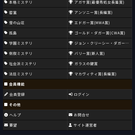
本格ミステリ
アガサ賞(最優秀処女長篇賞)
密室
アンソニー賞(長編賞)
雪の山荘
エドガー賞(MWA賞)
孤島
ゴールド・ダガー賞(CWA賞)
学園ミステリ
ジョン・クリーシー・ダガー賞(CW
倒叙ミステリ
バリー賞(新人賞)
社会派ミステリ
ガラスの鍵賞
法廷ミステリ
マカヴィティ賞(長編賞)
会員機能
会員登録
ログイン
その他
ヘルプ
お問合せ
要望
サイト運営者