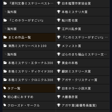
『週刊文春ミステリーベスト10』
日本推理作家協会賞
海外版
本格ミステリ大賞
『このホラーがすごい!』
鮎川哲也賞
海外版
江戸川乱歩賞
まとめ作品一覧
『このミステリーがすごい!』大賞
東西ミステリーベスト100
メフィスト賞
海外版
ばらのまち福山ミステリー文学新
本格ミステリ・エターナル300
黄金の本格
本格ミステリ・ディケイド300
翻訳ミステリー大賞
本格ミステリ・クロニクル300
アガサ・クリスティー賞
タグ一覧
日本ホラー小説大賞
初心者におすすめ
大藪春彦賞
クローズド・サークル
アガサ賞(最優秀長篇賞)