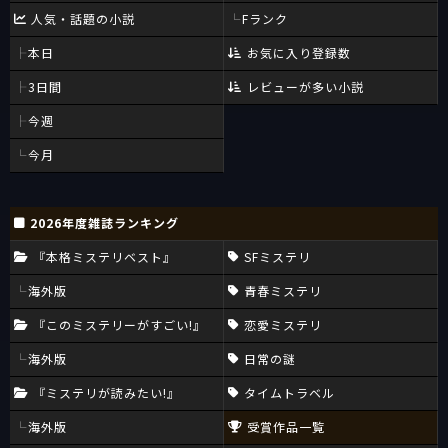
人気・話題の小説
Fランク
本日
お気に入り登録数
3日間
レビューが多い小説
今週
今月
2026年度雑誌ランキング
『本格ミステリベスト』
SFミステリ
海外版
青春ミステリ
『このミステリーがすごい!』
恋愛ミステリ
海外版
日常の謎
『ミステリが読みたい!』
タイムトラベル
海外版
受賞作品一覧