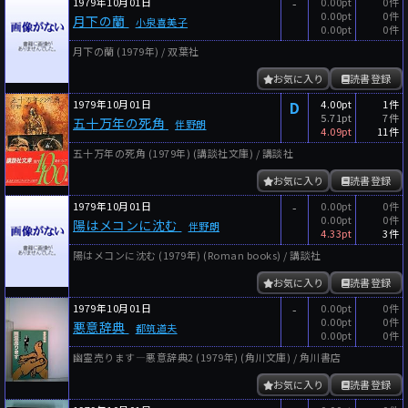
1979年10月01日
-
0.00pt
0件
0.00pt
0件
月下の蘭
小泉喜美子
0.00pt
0件
月下の蘭 (1979年) / 双葉社
お気に入り
読書登録
1979年10月01日
D
4.00pt
1件
5.71pt
7件
五十万年の死角
伴野朗
4.09pt
11件
五十万年の死角 (1979年) (講談社文庫) / 講談社
お気に入り
読書登録
1979年10月01日
-
0.00pt
0件
0.00pt
0件
陽はメコンに沈む
伴野朗
4.33pt
3件
陽はメコンに沈む (1979年) (Roman books) / 講談社
お気に入り
読書登録
1979年10月01日
-
0.00pt
0件
0.00pt
0件
悪意辞典
都筑道夫
0.00pt
0件
幽霊売ります―悪意辞典2 (1979年) (角川文庫) / 角川書店
お気に入り
読書登録