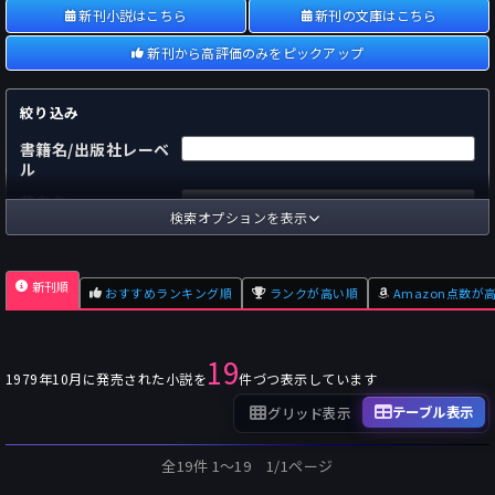
新刊小説はこちら
新刊の文庫はこちら
新刊から高評価のみをピックアップ
絞り込み
書籍名/出版社レーベ
ル
著者名
検索オプションを表示
国内
海外
あらすじ
新刊順
おすすめランキング順
ランクが高い順
Amazon点数が
出版社
～
pp.
ページ数
19
単行本
文庫本
フォーマット
1979年10月に発売された小説を
件づつ表示しています
～
Pt
オスダメ点数
テーブル表示
グリッド表示
～
Pt
潜在点数
全19件 1〜19 1/1ページ
～
Pt
Amazon点数