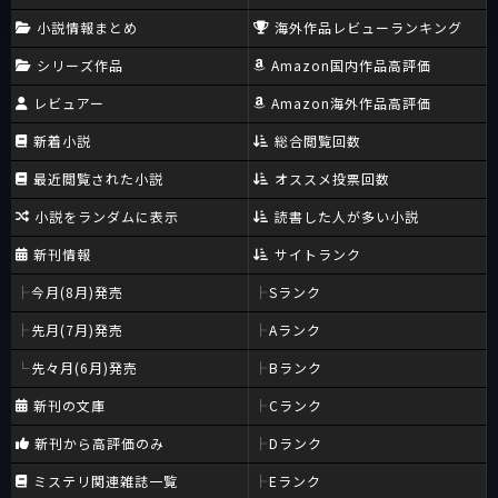
小説情報まとめ
海外作品レビューランキング
シリーズ作品
Amazon国内作品高評価
レビュアー
Amazon海外作品高評価
新着小説
総合閲覧回数
最近閲覧された小説
オススメ投票回数
小説をランダムに表示
読書した人が多い小説
新刊情報
サイトランク
今月(8月)発売
Sランク
先月(7月)発売
Aランク
先々月(6月)発売
Bランク
新刊の文庫
Cランク
新刊から高評価のみ
Dランク
ミステリ関連雑誌一覧
Eランク