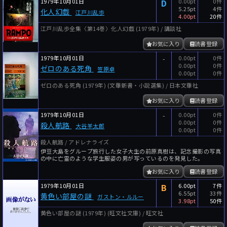
1979年10月01日
D
0.00pt
0件
5.25pt
4件
化人幻戯
江戸川乱歩
4.00pt
20件
江戸川乱歩全集〈第14巻〉化人幻戯 (1979年) / 講談社
お気に入り
読書登録
1979年10月01日
-
0.00pt
0件
0.00pt
0件
ゼロのある死角
笠原卓
0.00pt
0件
ゼロのある死角 (1979年) (文華新書・小説選集) / 日本文華社
お気に入り
読書登録
1979年10月01日
-
0.00pt
0件
0.00pt
0件
殺人航路
大谷羊太郎
0.00pt
0件
殺人航路 / アドレナライズ
伊豆大島をグループ旅行した女子大生の前原真樹は、記念撮影の写真
の中に亡霊のような学生服姿の男が写っているのを発見した。
お気に入り
読書登録
1979年10月01日
B
6.00pt
7件
6.55pt
33件
黄色い部屋の謎
ガストン・ルルー
3.98pt
50件
黄色い部屋の謎 (1979年) (旺文社文庫) / 旺文社