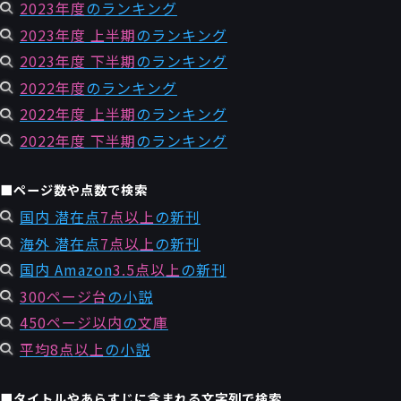
2023年度
のランキング
2023年度 上半期
のランキング
2023年度 下半期
のランキング
2022年度
のランキング
2022年度 上半期
のランキング
2022年度 下半期
のランキング
■ページ数や点数で検索
国内 潜在点
7点以上
の新刊
海外 潜在点
7点以上
の新刊
国内 Amazon
3.5点以上
の新刊
300ページ台
の小説
450ページ以内
の
文庫
平均8点以上
の小説
■タイトルやあらすじに含まれる文字列で検索