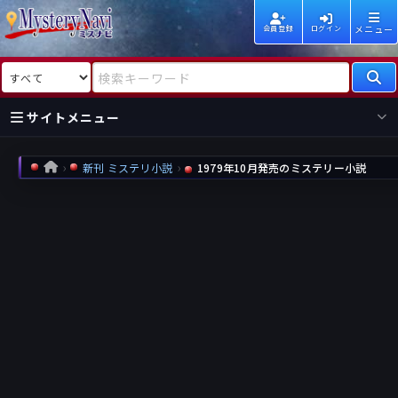
メニュー
会員登録
ログイン
検索対象
検索キーワード
サイトメニュー
国内
海外
新着
新刊
新刊 ミステリ小説
1979年10月発売のミステリー小説
HOME
作家
作家
レビュー
情報
国内
海外
受賞
新刊
ランキング
ランキング
作品
文庫
本日話題
情報
シリーズ
新刊
作品
まとめ
作品
高評価
近況話題
タグ
ランダム表示
要望
作品
一覧