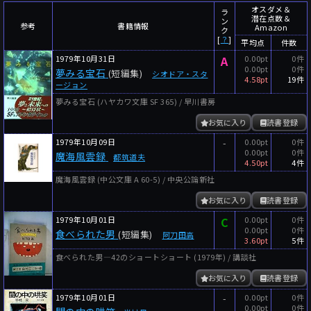
～
件
レビュー数
オスダメ＆
ラ
潜在点数＆
ン
参考
書籍情報
Amazon
～
人
読者数
ク
[
？
]
平均点
件数
年代
1979年10月31日
A
0.00pt
0件
0.00pt
0件
夢みる宝石
(短編集)
シオドア・スタ
年代と月の範囲
先月以降
今月以降
4.58pt
19件
ージョン
年
月
夢みる宝石 (ハヤカワ文庫 SF 365) / 早川書房
～
お気に入り
読書登録
年
月
1979年10月09日
-
0.00pt
0件
0.00pt
0件
魔海風雲録
都筑道夫
細かく検索
4.50pt
4件
魔海風雲録 (中公文庫 A 60-5) / 中央公論新社
絞り込みリセット
お気に入り
読書登録
1979年10月01日
C
0.00pt
0件
0.00pt
0件
食べられた男
(短編集)
阿刀田高
3.60pt
5件
食べられた男―42のショートショート (1979年) / 講談社
お気に入り
読書登録
1979年10月01日
-
0.00pt
0件
0.00pt
0件