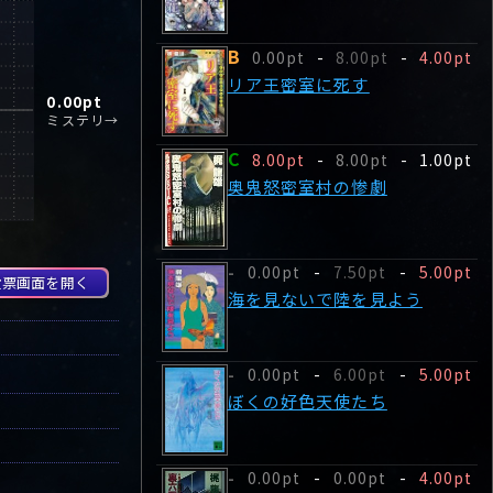
B
0.00pt
-
8.00pt
-
4.00pt
リア王密室に死す
0.00
pt
ミステリ→
C
8.00pt
-
8.00pt
-
1.00pt
奥鬼怒密室村の惨劇
0.00pt
-
7.50pt
-
5.00pt
-
投票画面を開く
海を見ないで陸を見よう
0.00pt
-
6.00pt
-
5.00pt
-
ぼくの好色天使たち
0.00pt
-
0.00pt
-
4.00pt
-