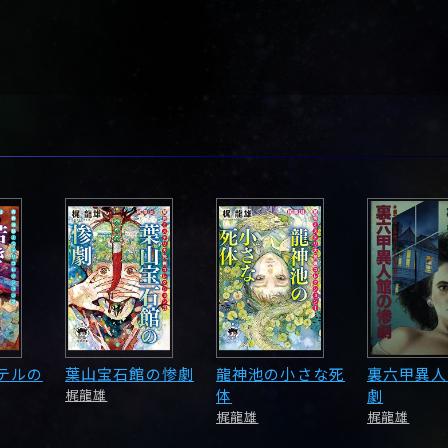
テルの
葉山宝石館の惨劇
龍神池の小さな死
裏六甲異人
梶龍雄
体
劇
梶龍雄
梶龍雄