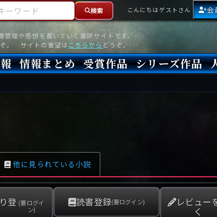
ーワード
会
こんにちはゲストさん
検索
読書管理や感想を書いていく書評サイトです。
ぞ。 サイトの要望は
こちらから
どうぞ。
情報
情報まとめ
受賞作品
シリーズ作品
情報
新刊
高評価
8月)発売
7月)発売
(6月)発売
『本格ミステリベスト』2026年版
『本格ミステリベスト』(海外)
『このミステリーがすごい!』2026年版
『このミステリーがすごい!』(海外)
『ミステリが読みたい!』2026年版
『ミステリが読みたい!』(海外)
『週刊文春ミステリーベスト10』2025年版
『週刊文春ミステリーベスト10』(海外)
本格ミステリ・エターナル300
本格ミステリ・ディケイド300
本格ミステリ・クロニクル300
ミステリー・リーグ
東西ミステリーベスト100 2012年版(国内)
東西ミステリーベスト100 2012年版(海外)
日本推理作家協会賞
本格ミステリ大賞
鮎川哲也賞
横溝正史ミステリ大賞
江戸川乱歩賞
メフィスト賞
『このミステリーがすごい!』大賞
アンソニー賞(長編賞)
エドガー賞(MWA賞)
ゴールド・ダガー賞(CWA賞)
バリー賞(長編賞)
ガラスの鍵賞
その他をもっとみる
その他をもっとみる
他に見られている小説
り登
読書登録
レビュー
(要ログイン)
(要ログイ
く
ン)