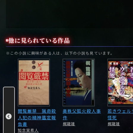
他に見られている作品
※この小説に興味がある人は、以下の小説も見ています。
人
閲覧厳禁 猟奇殺
奥秩父狐火殺人事
若きウェル
人犯の精神鑑定報
件
怪死
告書
梶龍雄
梶龍雄
知念実希人