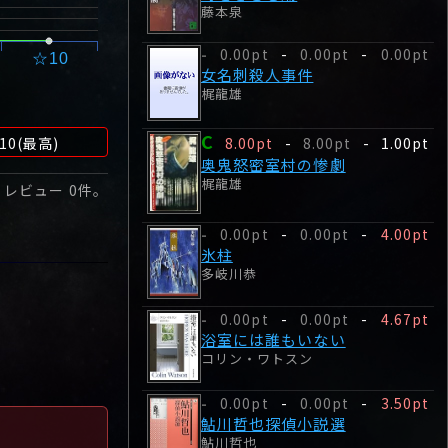
藤本泉
0.00pt
-
0.00pt
-
0.00pt
-
☆10
女名刺殺人事件
梶龍雄
C
10(最高)
8.00pt
-
8.00pt
-
1.00pt
奥鬼怒密室村の惨劇
梶龍雄
 レビュー
0
件。
0.00pt
-
0.00pt
-
4.00pt
-
氷柱
多岐川恭
0.00pt
-
0.00pt
-
4.67pt
-
浴室には誰もいない
コリン・ワトスン
0.00pt
-
0.00pt
-
3.50pt
-
鮎川哲也探偵小説選
鮎川哲也