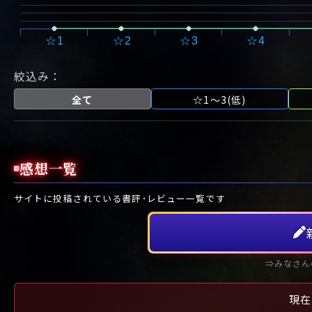
☆1
☆2
☆3
☆4
絞込み：
全て
☆1～3(低)
感想一覧
サイトに投稿されている書評･レビュー一覧です
⇒みなさん
現在