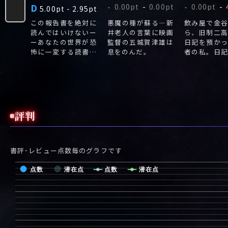
D
0.00pt
-
0.00pt
0.00pt
-
-
-
.75pt
5.00pt
-
2.95pt
な館が
この報告書を絶対に
悪魔の種が蘇る―新
飲み屋で金
島を大
読んではいけないー
井老人の言葉に映画
ら、旧制二
の七人
ーあなたの世界が恐
監督の五城賀津雄は
日記を預か
怖に一変する読書体
息をのんだ。
者の私。日
験‼【このファイル
の友人の睡
は、先日都内で発生
から始ま
し、世間を震撼させ
た……。
たあの恐ろしい大量
殺人事件の犯人の精
神鑑定にあたっ...
評判
書評･レビュー点数毎のグラフです
点数
潜在点
点数
潜在点