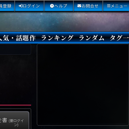
員登録
ログイン
ヘルプ
お問合せ
メニュー
人気・話題作
ランキング
ランダム
タグ
本日
3日間
今週
今月
最近閲覧された小説
国内総合ランキング
海外総合ランキング
Amazon国内作品高評価
Amazon海外作品高評価
国内作品高評価
海外作品高評価
閲覧回数
オススメ投票回数
読書した人が多い小説
サイトランク
Sランク
Aランク
Bランク
Cランク
Dランク
Eランク
Fランク
初心者におすすめ
クローズド・サー
本格ミステリ
青春ミステリ
学園ミステリ
日常の謎
SFミステリ
倒叙ミステリ
警察小説
映画化
ドラマ化
その他をもっとみ
を書
(要ログイ
ン)