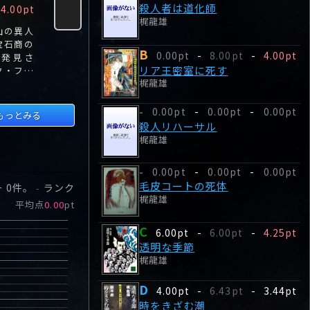
殺人者は道化師
B
4.00pt
0.00pt
-
0.00pt
0.00pt
-
-
-
0.00pt
-
4.00pt
梶龍雄
山の異人
友人に招かれた画廊
雪の別荘には“魔”が
リラ夫人は
宝石商の
で奈都子が目にした
潜んでいた。黄金期
として有名
B
0.00pt
-
8.00pt
-
4.00pt
が発見さ
一枚の不気味な絵、
本格ミステリの興奮
軽井沢の別
リア王密室に死す
ク・ファ
そしてその作者を含
をあなたに。
妖艶マダム
梶龍雄
名づけら
め5人の名前だけを
が消失し
並べた奇妙な手
帳…。
0.00pt
-
0.00pt
-
0.00pt
-
もっとみる
殺人リハーサル
梶龍雄
0.00pt
-
0.00pt
-
0.00pt
-
毛皮コートの死体
ー
0
件。
ランク
-
梶龍雄
平均点
0.00
pt
C
6.00pt
-
6.00pt
-
4.25pt
透明な季節
梶龍雄
D
4.00pt
-
6.43pt
-
3.44pt
時をきざむ潮