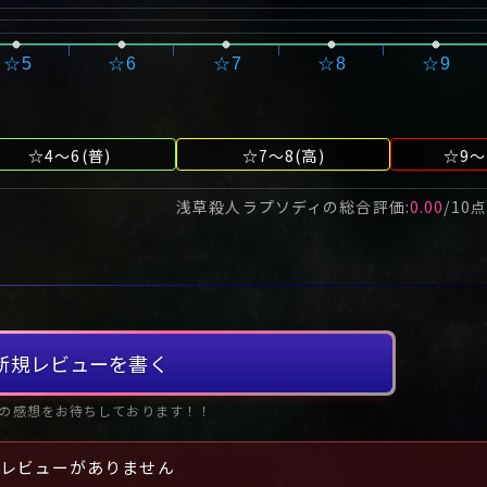
☆5
☆6
☆7
☆8
☆9
☆4～6(普)
☆7～8(高)
☆9～
浅草殺人ラプソディ
の総合評価:
0.00
/
10
点
新規レビューを書く
の感想をお待ちしております！！
レビューがありません