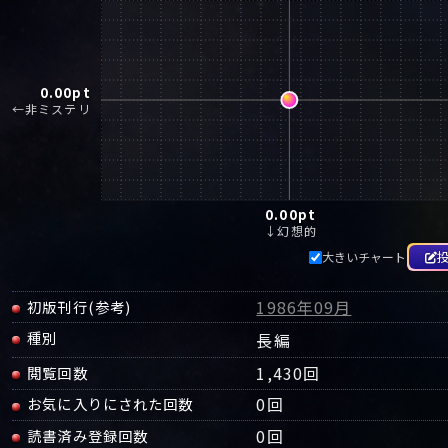
0.00
pt
←非ミステリ
0.00
pt
↓幻想的
大きいチャート
1986年09月
初版刊行(参考)
種別
長編
1,430回
閲覧回数
0
回
お気に入りにされた回数
0
回
読書済み登録回数