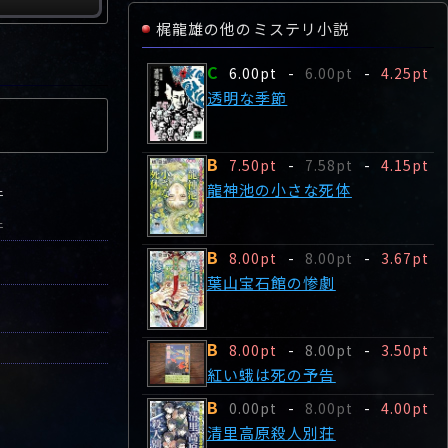
梶龍雄の他のミステリ小説
C
6.00pt
-
6.00pt
-
4.25pt
透明な季節
B
7.50pt
-
7.58pt
-
4.15pt
龍神池の小さな死体
件
件
B
8.00pt
-
8.00pt
-
3.67pt
葉山宝石館の惨劇
B
8.00pt
-
8.00pt
-
3.50pt
紅い蛾は死の予告
B
0.00pt
-
8.00pt
-
4.00pt
清里高原殺人別荘