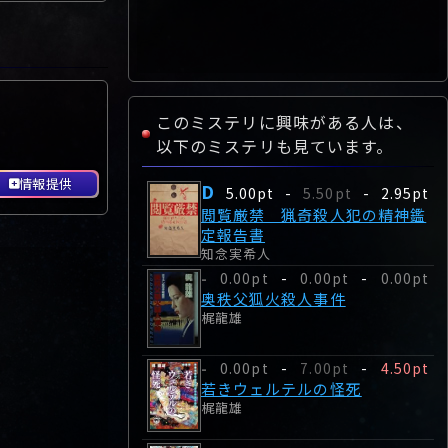
このミステリに興味がある人は、
以下のミステリも見ています。
情報提供
D
5.00pt
-
5.50pt
-
2.95pt
閲覧厳禁 猟奇殺人犯の精神鑑
定報告書
知念実希人
0.00pt
-
0.00pt
-
0.00pt
-
奥秩父狐火殺人事件
梶龍雄
0.00pt
-
7.00pt
-
4.50pt
-
若きウェルテルの怪死
梶龍雄