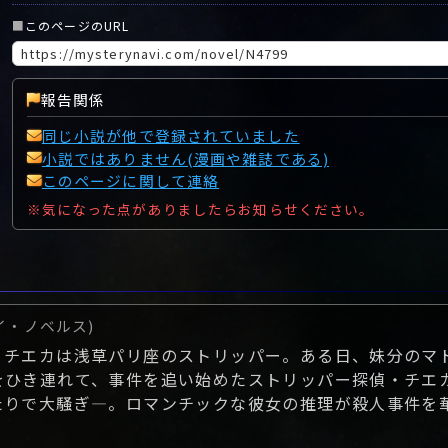
■
このページのURL
報告関係
同じ小説が他で登録されていました
小説ではありません(漫画や雑誌である)
このページに関して連絡
※気になった点がありましたらお知らせください。
イ・ノベルス)
、チエカは浅草パリ座のストリッパー。ある日、妹分のマ
をひき連れて、事件を追い始めたストリッパー探偵・チエ
たりで大騒ぎ―。ロマンチックな彼女の推理が殺人事件を