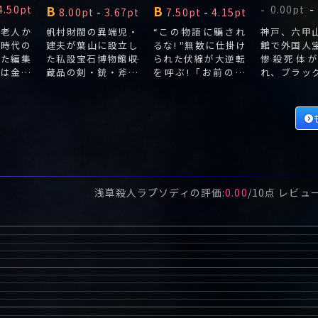
B
B
4.50pt
0.00pt
-
-
8.00pt
-
3.67pt
7.50pt
-
4.15pt
谷老人か
帆村財閥の異端児・
“この物語に騙され
神戸、六甲
高時代の
建夫が葉山に設立し
るな! "無数に仕掛け
館で外国人
った編集
た私設宝石博物館――収
られた伏線が大逆転
惨殺死体
記は金谷
蔵品の剣・銃・斧を
を呼ぶ!「お前の弟
れ、ブラッ
眠薬自殺
使い、長女・光枝の
は殺されたのだよ」
ンタジーと
ってい
三人の恋人候補が
死期迫る母の告白を
れた黒真珠
次々殺されていく。
受け、疎開先で亡く
た。
なった弟の死の真相
を追い大学教授・仲
城智一は千葉の...
浅草殺人ラプソディ
の評価:
0.00
/
10
点 レビュ