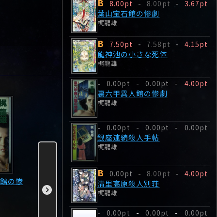
B
8.00pt
-
8.00pt
-
3.67pt
葉山宝石館の惨劇
梶龍雄
B
7.50pt
-
7.58pt
-
4.15pt
龍神池の小さな死体
梶龍雄
0.00pt
-
0.00pt
-
4.00pt
-
裏六甲異人館の惨劇
梶龍雄
0.00pt
-
0.00pt
-
0.00pt
-
銀座連続殺人手帖
梶龍雄
B
0.00pt
-
8.00pt
-
4.00pt
館の惨
銀座連続殺人手帖
清里高原殺人別荘
殺人者は
清里高原殺人別荘
梶龍雄
梶龍雄
梶龍雄
梶龍雄
0.00pt
-
0.00pt
-
0.00pt
-