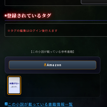
や行
や
ヤ行
ゆ
ヤ
よ
ユ
ヨ
ら行
ら
り
ラ行
る
ラ
れ
リ
ろ
ル
レ
ロ
登録されているタグ
わ行
わ
ワ行
ワ
※タグの編集はログイン後行えます
【この小説が載っている参考書籍】
Amazon
この小説が載っている書籍情報一覧