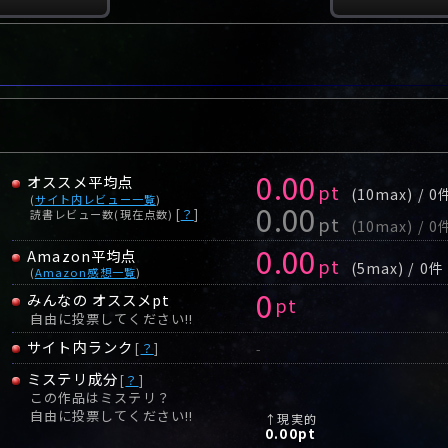
0.00
オススメ平均点
pt
(10max) / 0
(
サイト内レビュー一覧
)
0.00
[
？
]
読書レビュー数(現在点数)
pt
(10max) / 0
0.00
Amazon平均点
pt
(5max) / 0件
(
Amazon感想一覧
)
0
みんなの オススメpt
pt
自由に投票してください!!
サイト内ランク
[
？
]
-
ミステリ成分
[
？
]
この作品はミステリ？
自由に投票してください!!
↑現実的
0.00
pt