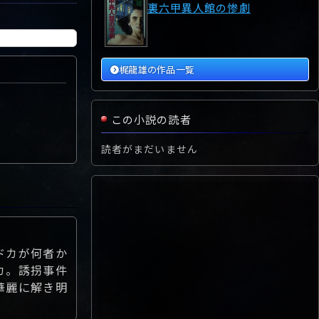
裏六甲異人館の惨劇
梶龍雄の作品一覧
この小説の読者
読者がまだいません
ドカが何者か
カ。誘拐事件
華麗に解き明