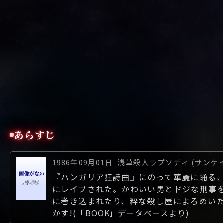
あらすじ
1986年09月01日
浅草殺人ラプソディ (サンケ
『ハンガリア狂詩曲』にのって華麗に踊る
にレイプされた。かわいい男とドジな刑事
に巻き込まれたり、粋な殺し屋によろめい
かす!(「BOOK」データベースより)