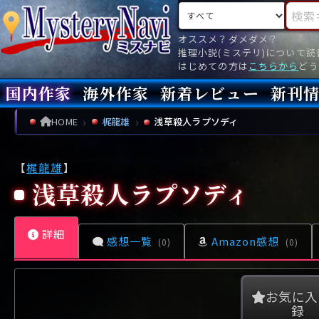
検索対象
検索キ
オススメ？ダメダメ？
推理小説(ミステリ)について
はじめての方は
こちらから
どう
国内作家
海外作家
新着レビュー
新刊
新刊
文庫
新刊
今月(
先月(
先々月
あ行
あ
い
ア行
う
ア
え
イ
お
ウ
エ
オ
HOME
梶龍雄
浅草殺人ラプソディ
か行
か
き
カ行
く
カ
け
キ
こ
ク
ケ
コ
【
梶龍雄
】
さ行
さ
し
サ行
す
サ
せ
シ
そ
ス
セ
ソ
浅草殺人ラプソディ
た行
た
ち
タ行
つ
タ
て
チ
と
ツ
テ
ト
詳細
な行
な
に
ナ行
ぬ
ナ
ね
ニ
の
ヌ
ネ
ノ
感想一覧
Amazon感想
(0)
(0)
は行
は
ひ
ハ行
ふ
ハ
へ
ヒ
ほ
フ
ヘ
ホ
ま行
ま
み
マ行
む
マ
め
ミ
も
ム
メ
モ
お気に入
録