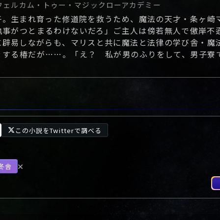
ウェルカム・トゥー・マジックローアカデミー
子。生まれ育った修道院を救うため、魔法の天才・条ヶ崎
執事がつとまるわけないだろ」ご主人は傍若無人で傲岸不
に辟易しながらも、マリスと共に魔法と法律の学び舎・魔
とする椿だが……。「え？ 私が男のふりをして、男子寮
この小説をTwitterで調べる
冬舎