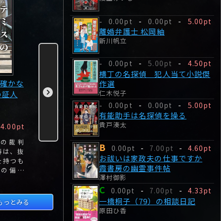
0.00pt
-
0.00pt
-
5.00pt
-
離婚弁護士 松岡紬
新川帆立
0.00pt
-
5.00pt
-
4.50pt
-
横丁の名探偵 犯人当て小説傑
確かな
横浜駅SF
令和その他のレイ
イクサガミ
作選
仁木悦子
の証人
柞刈湯葉
ワにおける健全な
今村翔吾
反逆に関する架空
0.00pt
-
0.00pt
-
5.00pt
-
有能助手は名探偵を操る
六法
貴戸湊太
B
D
B
4.00pt
新川帆立
0.00pt
-
3.96pt
0.00pt
-
3.00pt
7.00pt
目の裁判
「横浜駅が急速に膨
通称:令和反逆六法――
最終決戦、
B
0.00pt
-
7.00pt
-
4.60pt
春は、抜
張している」と報告
六つのレイワ、六つ
京は瞬く間
お祓いは家政夫の仕事ですか
を持つも
を受けたエキナカ在
の架空法律で、現行
図に染まっ
霞書房の幽霊事件帖
度の偏食
住医師・青目先生
法と現実世界にサイ
澤村御影
敏、落ち
は、その原因が駅下
ドキック!「命権擁
C
、人の気
層にある火山の噴火
護」の時代を揺さぶ
0.00pt
-
7.00pt
-
4.33pt
らない。
兆候ではないかと推
る被告・ボノボの性
一橋桐子（79）の相談日記
もっとみる
測する。
行動、「自家醸造」
原田ひ香
の強要が助長する家