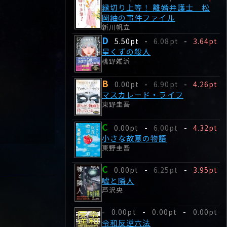
縁切り上等！ 離婚弁護士 松
岡紬の事件ファイル
新川帆立
D
5.50pt
-
6.08pt
-
3.64pt
星くずの殺人
桃野雑派
B
0.00pt
-
6.90pt
-
4.26pt
マスカレード・ライフ
東野圭吾
C
0.00pt
-
6.00pt
-
4.32pt
小さな故意の物語
東野圭吾
C
0.00pt
-
6.25pt
-
3.95pt
嘘と隣人
芦沢央
0.00pt
-
0.00pt
-
0.00pt
-
令和反逆六法