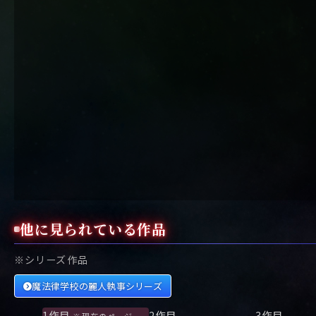
他に見られている作品
※シリーズ作品
魔法律学校の麗人執事シリーズ
1作目
2作目
3作目
※現在のページ