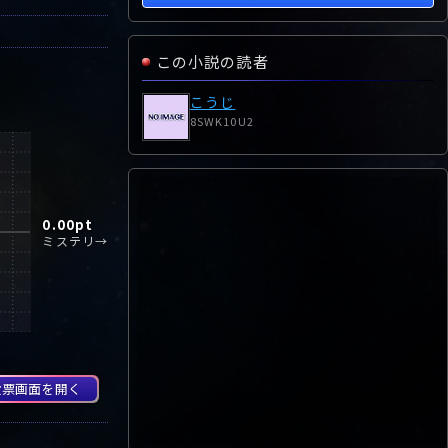
この小説の読者
こうじ
8SWK10U2
0.00
pt
ミステリ→
投票画面を開く