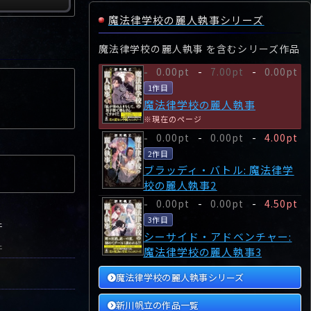
魔法律学校の麗人執事シリーズ
魔法律学校の麗人執事 を含むシリーズ作品
0.00pt
-
7.00pt
-
0.00pt
-
1作目
魔法律学校の麗人執事
※現在のページ
0.00pt
-
0.00pt
-
4.00pt
-
2作目
ブラッディ・バトル: 魔法律学
校の麗人執事2
0.00pt
-
0.00pt
-
4.50pt
-
3作目
件
シーサイド・アドベンチャー:
件
魔法律学校の麗人執事3
魔法律学校の麗人執事シリーズ
新川帆立の作品一覧