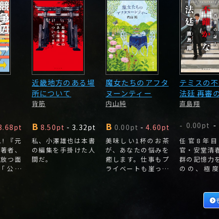
近畿地方のある場
魔女たちのアフタ
テミスの不
所について
ヌーンティー
法廷 再審
背筋
内山純
直島翔
B
B
0.00pt
-
-
3.68pt
8.50pt
-
3.32pt
0.00pt
-
4.60pt
! 『元
私、小澤雄也は本書
美味しい1杯のお茶
任官8年
』著者、
の編集を手掛けた人
が、あなたの悩みを
官・安堂清
が放つ面
間だ。
癒します。仕事もプ
群の記憶力
「公取
ライベートも崖っぷ
のの、極
ー。
ち。
で、感覚過
着きがなく
持ちが分か