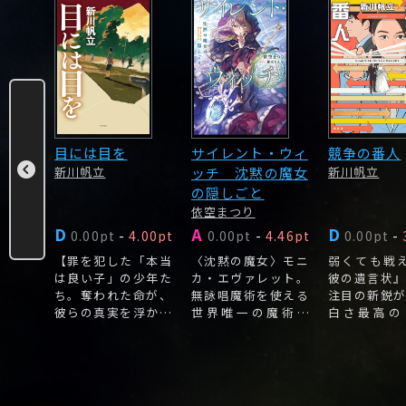
ワンナ
目には目を
サイレント・ウィ
競争の番人
新川帆立
ッチ 沈黙の魔女
新川帆立
の隠しごと
依空まつり
D
A
D
.71pt
0.00pt
-
4.00pt
0.00pt
-
4.46pt
0.00pt
-
弁のク
【罪を犯した「本当
〈沈黙の魔女〉モニ
弱くても戦え
引き継
は良い子」の少年た
カ・エヴァレット。
彼の遺言状
てしま
ち。奪われた命が、
無詠唱魔術を使える
注目の新鋭
。
彼らの真実を浮かび
世界唯一の魔術師
白さ最高の
上がらせる。
で、伝説の黒竜を一
委」ミステリ
人で退けた若き英
雄。