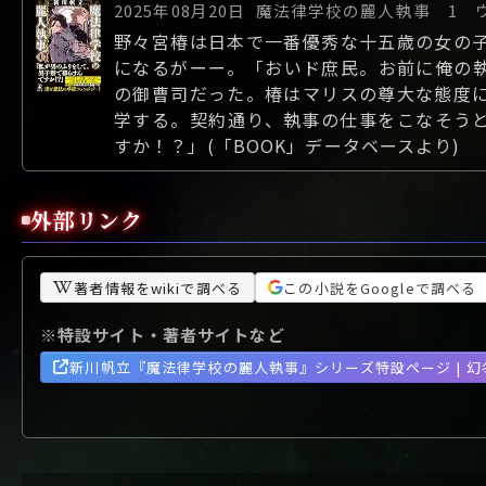
2025年08月20日
魔法律学校の麗人執事 1 
野々宮椿は日本で一番優秀な十五歳の女の
になるがーー。「おいド庶民。お前に俺の
の御曹司だった。椿はマリスの尊大な態度
学する。契約通り、執事の仕事をこなそう
すか！？」(「BOOK」データベースより)
外部リンク
著者情報をwikiで調べる
この小説をGoogleで調べる
※特設サイト・著者サイトなど
新川帆立『魔法律学校の麗人執事』シリーズ特設ページ | 幻