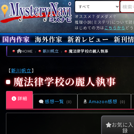
検索対象
検索キ
オススメ？ダメダメ？
推理小説(ミステリ)について
はじめての方は
こちらから
どう
国内作家
海外作家
新着レビュー
新刊
新刊
文庫
新刊
今月(
先月(
先々月
あ行
あ
い
ア行
う
ア
え
イ
お
ウ
エ
オ
HOME
新川帆立
魔法律学校の麗人執事
か行
か
き
カ行
く
カ
け
キ
こ
ク
ケ
コ
【
新川帆立
】
さ行
さ
し
サ行
す
サ
せ
シ
そ
ス
セ
ソ
魔法律学校の麗人執事
た行
た
ち
タ行
つ
タ
て
チ
と
ツ
テ
ト
詳細
な行
な
に
ナ行
ぬ
ナ
ね
ニ
の
ヌ
ネ
ノ
感想一覧
Amazon感想
(0)
(0)
は行
は
ひ
ハ行
ふ
ハ
へ
ヒ
ほ
フ
ヘ
ホ
ま行
ま
み
マ行
む
マ
め
ミ
も
ム
メ
モ
お気に入
録