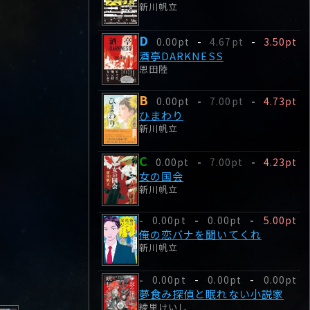
新川帆立
D
0.00pt
-
4.67pt
-
3.50pt
酒亭DARKNESS
恩田陸
B
0.00pt
-
7.00pt
-
4.73pt
ひまわり
新川帆立
C
0.00pt
-
7.00pt
-
4.23pt
女の国会
新川帆立
0.00pt
-
0.00pt
-
5.00pt
-
俺の恋バナを聞いてくれ
新川帆立
0.00pt
-
0.00pt
-
0.00pt
-
夢食み探偵と眠れない小説家
綾里けいし