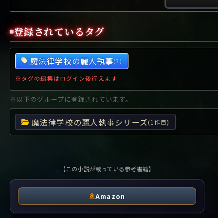
や行
や
ヤ行
ゆ
ヤ
よ
ユ
ヨ
ら行
ら
り
ラ行
る
ラ
れ
リ
ろ
ル
レ
ロ
登録されているタグ
わ行
わ
ワ行
ワ
魔法律学校の麗人執事
(3)
※タグの編集はログイン後行えます
※以下のグループに登録されています。
魔法律学校の麗人執事シリーズ
(1作目)
【この小説が載っている参考書籍】
Amazon