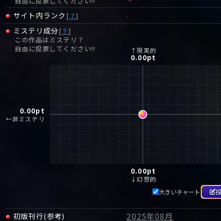
自由に投票してください!!
サイト内ランク
[
？
]
-
ミステリ成分
[
？
]
この作品はミステリ？
自由に投票してください!!
↑現実的
0.00
pt
0.00
pt
←非ミステリ
0.00
pt
↓幻想的
大きいチャート
2025年08月
初版刊行(参考)