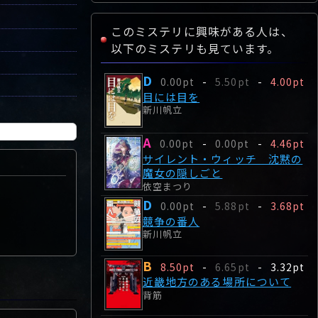
このミステリに興味がある人は、
以下のミステリも見ています。
D
0.00pt
-
5.50pt
-
4.00pt
目には目を
新川帆立
A
0.00pt
-
0.00pt
-
4.46pt
サイレント・ウィッチ 沈黙の
魔女の隠しごと
依空まつり
D
0.00pt
-
5.88pt
-
3.68pt
競争の番人
新川帆立
B
8.50pt
-
6.65pt
-
3.32pt
近畿地方のある場所について
背筋