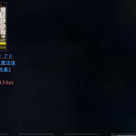
・アド
 魔法律
執事3
4.50pt