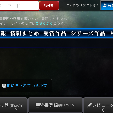
ーワード
会
こんにちはゲストさん
検索
読書管理や感想を書いていく書評サイトです。
ぞ。 サイトの要望は
こちらから
どうぞ。
情報
情報まとめ
受賞作品
シリーズ作品
情報
新刊
高評価
8月)発売
7月)発売
(6月)発売
『本格ミステリベスト』2026年版
『本格ミステリベスト』(海外)
『このミステリーがすごい!』2026年版
『このミステリーがすごい!』(海外)
『ミステリが読みたい!』2026年版
『ミステリが読みたい!』(海外)
『週刊文春ミステリーベスト10』2025年版
『週刊文春ミステリーベスト10』(海外)
本格ミステリ・エターナル300
本格ミステリ・ディケイド300
本格ミステリ・クロニクル300
ミステリー・リーグ
東西ミステリーベスト100 2012年版(国内)
東西ミステリーベスト100 2012年版(海外)
日本推理作家協会賞
本格ミステリ大賞
鮎川哲也賞
横溝正史ミステリ大賞
江戸川乱歩賞
メフィスト賞
『このミステリーがすごい!』大賞
アンソニー賞(長編賞)
エドガー賞(MWA賞)
ゴールド・ダガー賞(CWA賞)
バリー賞(長編賞)
ガラスの鍵賞
その他をもっとみる
その他をもっとみる
他に見られている小説
り登
読書登録
レビュー
(要ログイン)
(要ログイ
く
ン)