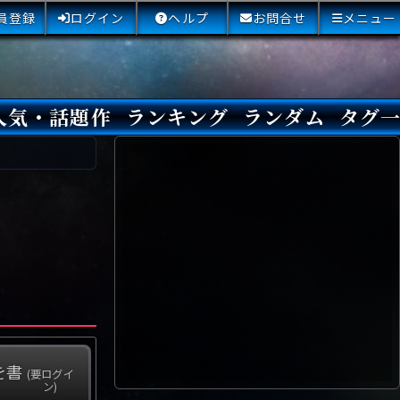
員登録
ログイン
ヘルプ
お問合せ
メニュー
人気・話題作
ランキング
ランダム
タグ
本日
3日間
今週
今月
最近閲覧された小説
国内総合ランキング
海外総合ランキング
Amazon国内作品高評価
Amazon海外作品高評価
国内作品高評価
海外作品高評価
閲覧回数
オススメ投票回数
読書した人が多い小説
サイトランク
Sランク
Aランク
Bランク
Cランク
Dランク
Eランク
Fランク
初心者におすすめ
クローズド・サー
本格ミステリ
青春ミステリ
学園ミステリ
日常の謎
SFミステリ
倒叙ミステリ
警察小説
映画化
ドラマ化
その他をもっとみ
を書
(要ログイ
ン)