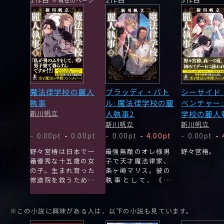
魔法律学校の麗人
ブラッディ・バト
シーサイド
執事
ル: 魔法律学校の麗
ベンチャー:
新川帆立
人執事2
学校の麗人
新川帆立
新川帆立
0.00pt
-
0.00pt
0.00pt
-
4.00pt
0.00pt
-
-
-
-
野々宮椿は日本で一
最強無敵のオレ様男
野々宮椿。
番優秀な十五歳の女
子で天才魔法律家、
の子。生まれ育った
条ヶ崎マリス。彼の
修道院を救うため、
執事として、《男
魔法の天才・条ヶ崎
装》の秘密を隠しな
マリスの執事になる
がら仕える椿。
がーー。
※この小説に興味がある人は、以下の小説も見ています。