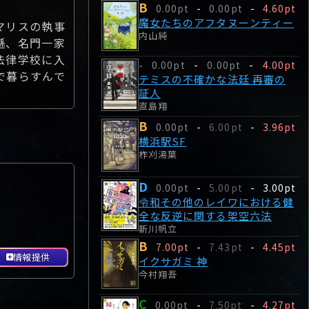
B
0.00pt
-
0.00pt
-
4.60pt
魔女たちのアフタヌーンティー
マリスの執事
内山純
遜、名門一家
法律学校に入
0.00pt
-
0.00pt
-
4.00pt
-
で暮らすんで
テミスの不確かな法廷 再審の
証人
直島翔
B
0.00pt
-
6.00pt
-
3.96pt
横浜駅SF
柞刈湯葉
D
0.00pt
-
5.00pt
-
3.00pt
令和その他のレイワにおける健
全な反逆に関する架空六法
新川帆立
B
7.00pt
-
7.43pt
-
4.45pt
情報提供
イクサガミ 神
今村翔吾
C
0.00pt
-
7.50pt
-
4.27pt