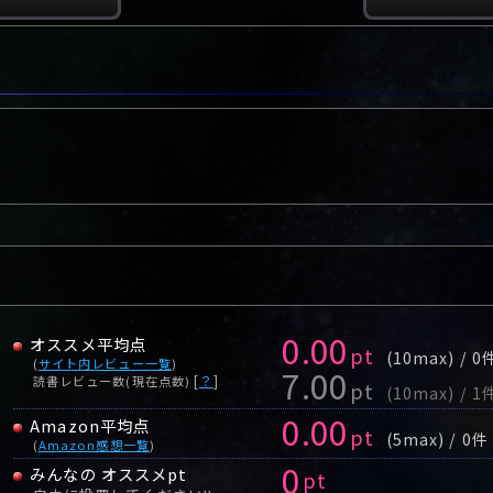
0.00
オススメ平均点
pt
(10max) / 0
(
サイト内レビュー一覧
)
7.00
[
？
]
読書レビュー数(現在点数)
pt
(10max) / 1
0.00
Amazon平均点
pt
(5max) / 0件
(
Amazon感想一覧
)
0
みんなの オススメpt
pt