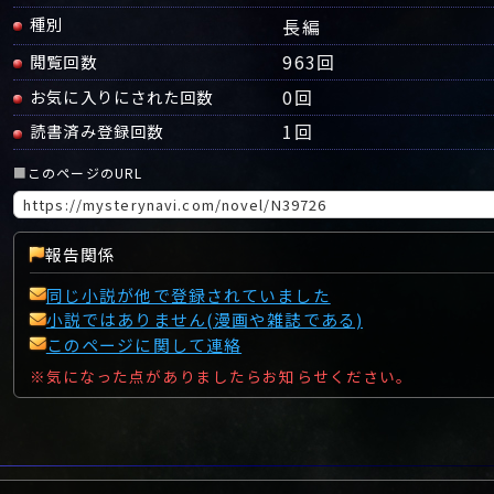
種別
長編
963回
閲覧回数
0
回
お気に入りにされた回数
1
回
読書済み登録回数
■
このページのURL
報告関係
同じ小説が他で登録されていました
小説ではありません(漫画や雑誌である)
このページに関して連絡
※気になった点がありましたらお知らせください。