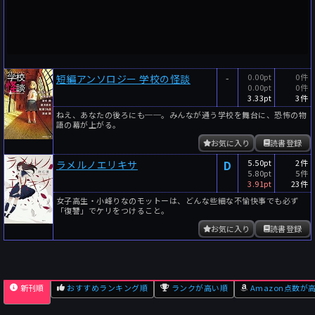
-
0.00pt
0件
短編アンソロジー 学校の怪談
0.00pt
0件
3.33pt
3件
ねえ、あなたの後ろにも──。みんなが通う学校を舞台に、恐怖の物
語の幕が上がる。
お気に入り
読書登録
D
5.50pt
2件
ラメルノエリキサ
5.80pt
5件
3.91pt
23件
女子高生・小峰りなのモットーは、どんな些細な不愉快事でも必ず
「復讐」でケリをつけること。
お気に入り
読書登録
新刊順
おすすめランキング順
ランクが高い順
Amazon点数が