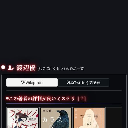
渡辺優
(わたなべゆう)
の作品一覧
Wikipedia
X(Twitter)で検索
この著者の評判が良いミステリ
[？]