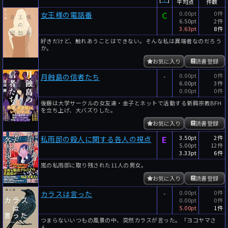
平均点
件数
C
0.00pt
0件
女王様の電話番
6.50pt
2件
3.63pt
8件
好きだけど、触れあうことはできない。そんな私は異端者なのだろう
か。
お気に入り
読書登録
-
0.00pt
0件
月蝕島の信者たち
6.00pt
3件
0.00pt
0件
後藤は大学サークルの女友達・金子とネットで活動する新興宗教BFH
を立ち上げ、大バズりした。
お気に入り
読書登録
E
3.50pt
2件
私雨邸の殺人に関する各人の視点
5.00pt
12件
3.33pt
6件
嵐の私雨邸に取り残された11人の男女。
お気に入り
読書登録
-
0.00pt
0件
カラスは言った
0.00pt
0件
5.00pt
1件
つまらないいつもの風景の中、突然カラスが言った。「ヨコヤマさ
ん。