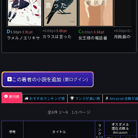
D
-
C
-
0.00pt
-
5.00pt
0.00pt
-
0.00p
5.50pt
-
3.91pt
0.00pt
-
3.63pt
カラスは言った
月蝕島の信
ラメルノエリキサ
女王様の電話番
この著者の小説を追加
(要ログイン)
新刊順
おすすめランキング順
ランクが高い順
Amazon点数が
全6件 1〜6 1/1ページ
オスダメ＆
ラ
潜在点数＆
ン
参考
タイトル
Amazon
ク
[
？
]