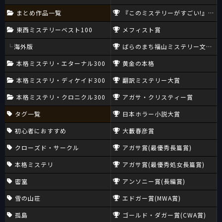
まとめ作品一覧
『このミステリーがすごい!』大賞
東西ミステリーベスト100
メフィスト賞
海外版
ばらのまち福山ミステリー文学新
本格ミステリ・エターナル300
黄金の本格
本格ミステリ・ディケイド300
翻訳ミステリー大賞
本格ミステリ・クロニクル300
アガサ・クリスティー賞
タグ一覧
日本ホラー小説大賞
初心者におすすめ
大藪春彦賞
クローズド・サークル
アガサ賞(最優秀長篇賞)
本格ミステリ
アガサ賞(最優秀処女長篇賞)
密室
アンソニー賞(長編賞)
雪の山荘
エドガー賞(MWA賞)
孤島
ゴールド・ダガー賞(CWA賞)