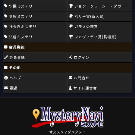
学園ミステリ
ジョン・クリーシー・ダガー賞(CW
倒叙ミステリ
バリー賞(新人賞)
社会派ミステリ
ガラスの鍵賞
法廷ミステリ
マカヴィティ賞(長編賞)
会員機能
会員登録
ログイン
その他
ヘルプ
お問合せ
要望
サイト運営者
オススメ？ダメダメ？