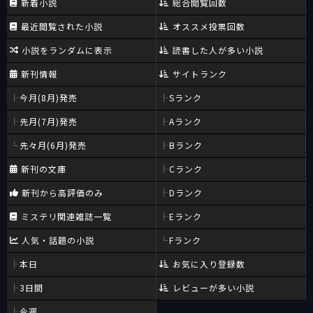
新着小説
総合閲覧回数
最近閲覧された小説
オススメ投票回数
小説をランダムに表示
読書した人が多い小説
新刊情報
サイトランク
今月(8月)発売
Sランク
先月(7月)発売
Aランク
先々月(6月)発売
Bランク
新刊の文庫
Cランク
新刊から高評価のみ
Dランク
ミステリ関連雑誌一覧
Eランク
人気・話題の小説
Fランク
本日
お気に入り登録数
3日間
レビューが多い小説
今週