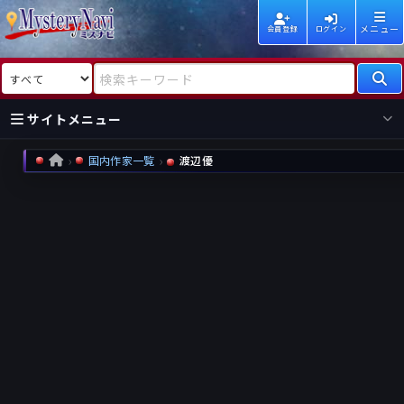
メニュー
会員登録
ログイン
検索対象
検索キーワード
サイトメニュー
国内作家一覧
渡辺優
HOME
国内
海外
新着
新刊
作家
作家
レビュー
情報
国内
海外
受賞
新刊
ランキング
ランキング
作品
文庫
本日話題
情報
シリーズ
新刊
作品
まとめ
作品
高評価
近況話題
タグ
ランダム表示
要望
作品
一覧