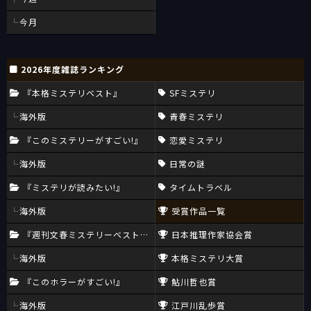
今月
2026年度雑誌ランキング
『本格ミステリベスト』
SFミステリ
海外版
青春ミステリ
『このミステリーがすごい!』
恋愛ミステリ
海外版
日常の謎
『ミステリが読みたい!』
タイムトラベル
海外版
受賞作品一覧
『週刊文春ミステリーベスト10』
日本推理作家協会賞
海外版
本格ミステリ大賞
『このホラーがすごい!』
鮎川哲也賞
海外版
江戸川乱歩賞