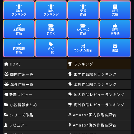
国内
海外
受賞
新刊
ランキング
ランキング
作品
文庫
本日話題
情報
シリーズ
新刊
作品
まとめ
作品
高評価
近況話題
タグ
ランダム表示
要望
作品
一覧
HOME
ランキング
国内作家一覧
国内作品総合ランキング
海外作家一覧
海外作品総合ランキング
新着レビュー
国内作品レビューランキング
小説情報まとめ
海外作品レビューランキング
シリーズ作品
Amazon国内作品高評価
レビュアー
Amazon海外作品高評価