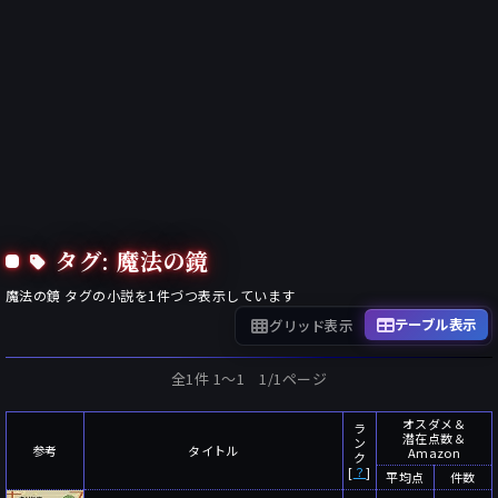
タグ: 魔法の鏡
魔法の鏡
タグの小説を
1
件づつ表示しています
テーブル表示
グリッド表示
全1件 1〜1 1/1ページ
オスダメ＆
ラ
潜在点数＆
ン
参考
タイトル
Amazon
ク
[
？
]
平均点
件数