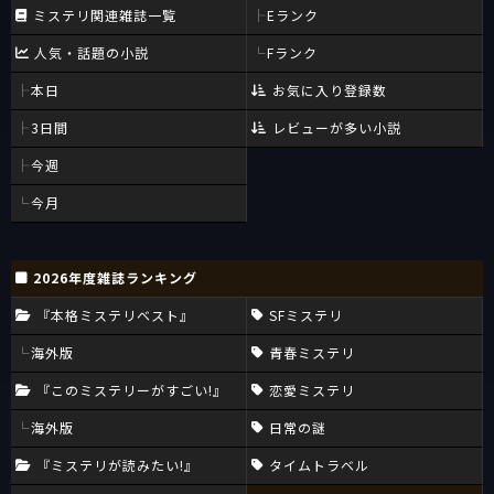
ミステリ関連雑誌一覧
Eランク
人気・話題の小説
Fランク
本日
お気に入り登録数
3日間
レビューが多い小説
今週
今月
2026年度雑誌ランキング
『本格ミステリベスト』
SFミステリ
海外版
青春ミステリ
『このミステリーがすごい!』
恋愛ミステリ
海外版
日常の謎
『ミステリが読みたい!』
タイムトラベル