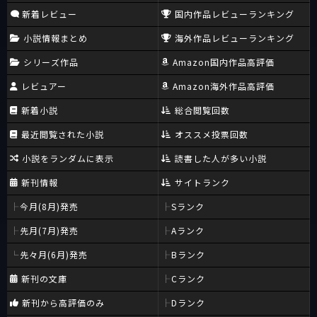
新着レビュー
国内作品レビューランキング
小説情報まとめ
海外作品レビューランキング
シリーズ作品
Amazon国内作品高評価
レビュアー
Amazon海外作品高評価
新着小説
総合閲覧回数
最近閲覧された小説
オススメ投票回数
小説をランダムに表示
読書した人が多い小説
新刊情報
サイトランク
今月(8月)発売
Sランク
先月(7月)発売
Aランク
先々月(6月)発売
Bランク
新刊の文庫
Cランク
新刊から高評価のみ
Dランク