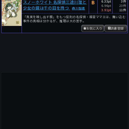
B
6.33pt
3件
スノーホワイト 名探偵三途川理と
6.96pt
23件
少女の鏡は千の目を持つ
森川智喜
3.91pt
11件
「真実を映し出す鏡」をもつ反則の名探偵・襟音ママエは、舞い込む
事件の真相は分かるが、推理は大の苦手。
お気に入り
読書登録