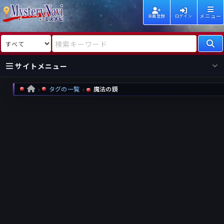
メニュー
会員登録
ログイン
検索対象
検索キーワード
サイトメニュー
タグの一覧
魔法の鏡
HOME
国内
海外
新着
新刊
作家
作家
レビュー
情報
国内
海外
受賞
新刊
ランキング
ランキング
作品
文庫
本日話題
情報
シリーズ
新刊
作品
まとめ
作品
高評価
近況話題
タグ
ランダム表示
要望
作品
一覧