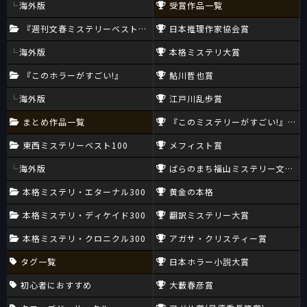
海外版
受賞作品一覧
『週刊文春ミステリーベスト10』
日本推理作家協会賞
海外版
本格ミステリ大賞
『このホラーがすごい!』
鮎川哲也賞
海外版
江戸川乱歩賞
まとめ作品一覧
『このミステリーがすごい!』大賞
東西ミステリーベスト100
メフィスト賞
海外版
ばらのまち福山ミステリー文学新
本格ミステリ・エターナル300
黄金の本格
本格ミステリ・ディケイド300
翻訳ミステリー大賞
本格ミステリ・クロニクル300
アガサ・クリスティー賞
タグ一覧
日本ホラー小説大賞
初心者におすすめ
大藪春彦賞