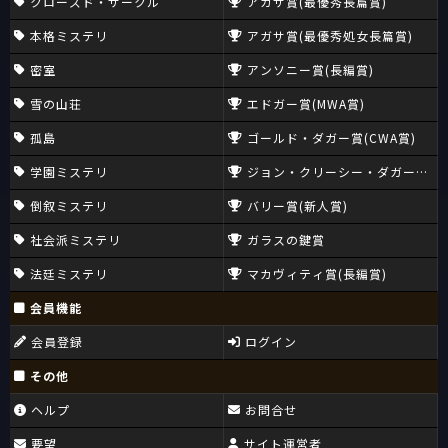
クローズド・サークル
アガサ賞(最優秀長篇賞)
本格ミステリ
アガサ賞(最優秀処女長篇賞)
密室
アンソニー賞(長編賞)
雪の山荘
エドガー賞(MWA賞)
孤島
ゴールド・ダガー賞(CWA賞)
学園ミステリ
ジョン・クリーシー・ダガー賞(CW
倒叙ミステリ
バリー賞(新人賞)
社会派ミステリ
ガラスの鍵賞
法廷ミステリ
マカヴィティ賞(長編賞)
会員機能
会員登録
ログイン
その他
ヘルプ
お問合せ
要望
サイト運営者