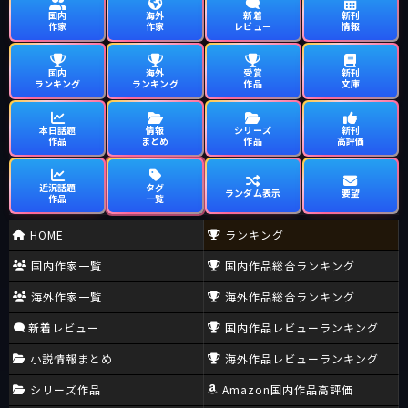
国内
海外
新着
新刊
作家
作家
レビュー
情報
国内
海外
受賞
新刊
ランキング
ランキング
作品
文庫
本日話題
情報
シリーズ
新刊
作品
まとめ
作品
高評価
近況話題
タグ
ランダム表示
要望
作品
一覧
HOME
ランキング
国内作家一覧
国内作品総合ランキング
海外作家一覧
海外作品総合ランキング
新着レビュー
国内作品レビューランキング
小説情報まとめ
海外作品レビューランキング
シリーズ作品
Amazon国内作品高評価