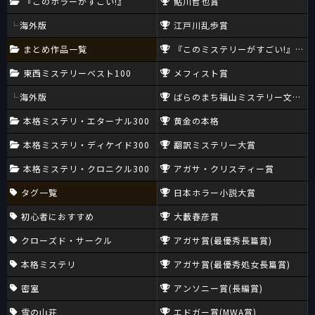
『このホラーがすごい!』
鮎川哲也賞
海外版
江戸川乱歩賞
まとめ作品一覧
『このミステリーがすごい!』大賞
東西ミステリーベスト100
メフィスト賞
海外版
ばらのまち福山ミステリー文学新
本格ミステリ・エターナル300
黄金の本格
本格ミステリ・ディケイド300
翻訳ミステリー大賞
本格ミステリ・クロニクル300
アガサ・クリスティー賞
タグ一覧
日本ホラー小説大賞
初心者におすすめ
大藪春彦賞
クローズド・サークル
アガサ賞(最優秀長篇賞)
本格ミステリ
アガサ賞(最優秀処女長篇賞)
密室
アンソニー賞(長編賞)
雪の山荘
エドガー賞(MWA賞)