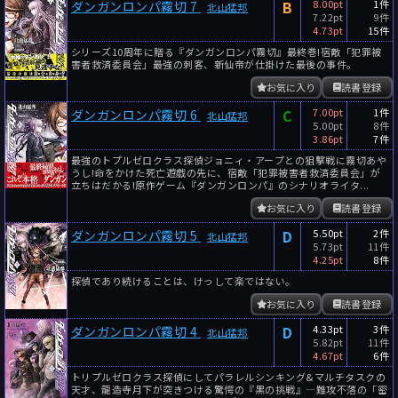
B
8.00pt
1件
ダンガンロンパ霧切 7
北山猛邦
7.22pt
9件
4.73pt
15件
シリーズ10周年に贈る『ダンガンロンパ霧切』最終巻!宿敵「犯罪被
害者救済委員会」最強の刺客、新仙帝が仕掛けた最後の事件。
お気に入り
読書登録
C
7.00pt
1件
ダンガンロンパ霧切 6
北山猛邦
5.00pt
8件
3.86pt
7件
最強のトプルゼロクラス探偵ジョニィ・アープとの狙撃戦に霧切あや
うし!命をかけた死亡遊戯の先に、宿敵「犯罪被害者救済委員会」が
立ちはだかる!原作ゲーム『ダンガンロンパ』のシナリオライタ...
お気に入り
読書登録
D
5.50pt
2件
ダンガンロンパ霧切 5
北山猛邦
5.73pt
11件
4.25pt
8件
探偵であり続けることは、けっして楽ではない。
お気に入り
読書登録
D
4.33pt
3件
ダンガンロンパ霧切 4
北山猛邦
5.82pt
11件
4.67pt
6件
トリプルゼロクラス探偵にしてパラレルシンキング&マルチタスクの
天才、龍造寺月下が突きつける驚愕の『黒の挑戦』―難攻不落の「密