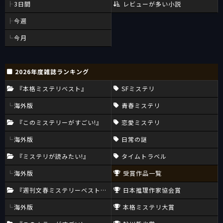
3日間
レビューが多い小説
今週
今月
2026年度雑誌ランキング
『本格ミステリベスト』
SFミステリ
海外版
青春ミステリ
『このミステリーがすごい!』
恋愛ミステリ
海外版
日常の謎
『ミステリが読みたい!』
タイムトラベル
海外版
受賞作品一覧
『週刊文春ミステリーベスト10』
日本推理作家協会賞
海外版
本格ミステリ大賞