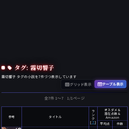
タグ: 霧切響子
霧切響子
タグの小説を
7
件づつ表示しています
テーブル表示
グリッド表示
全7件 1〜7 1/1ページ
オスダメ＆
ラ
潜在点数＆
ン
参考
タイトル
Amazon
ク
[
？
]
平均点
件数