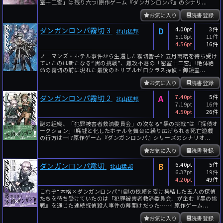
室十二宮」は残り六つ!原作ゲーム『ダンガンロンパ』のシナリ...
お気に入り
読書登録
D
4.00pt
3件
ダンガンロンパ霧切 3
北山猛邦
5.18pt
11件
4.56pt
16件
ノーマンズ・ホテル事件から生還した霧切響子と五月雨結を待ち受け
ていたのは新たなる“黒の挑戦”、難攻不落の「密室十二宮」!絶体絶
命の霧切の前に現れた最後のトリプルゼロクラス探偵・御鏡霊...
お気に入り
読書登録
A
7.40pt
5件
ダンガンロンパ霧切 2
北山猛邦
7.19pt
16件
4.50pt
26件
謎の組織、「犯罪被害者救済委員会」の次なる“黒の挑戦”は「探偵オ
ークション」!廃墟と化したホテルを舞台に繰り広げられる死亡遊戯
の行方は―!?原作ゲーム『ダンガンロンパ』シリーズのシナリオ...
お気に入り
読書登録
B
6.40pt
5件
ダンガンロンパ霧切
北山猛邦
6.37pt
19件
4.20pt
49件
これぞ“本格×ダンガンロンパ”!!謎の依頼を受け集結した五人の探偵
たちを待ち受けていたのは「犯罪被害者救済委員会」が企む『黒の挑
戦』を通じた連続探偵殺人事件の幕開けだった……! 原作ゲーム...
お気に入り
読書登録