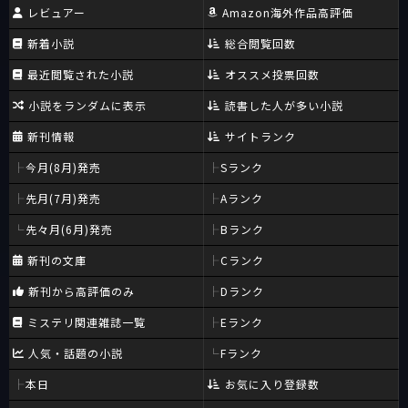
レビュアー
Amazon海外作品高評価
新着小説
総合閲覧回数
最近閲覧された小説
オススメ投票回数
小説をランダムに表示
読書した人が多い小説
新刊情報
サイトランク
今月(8月)発売
Sランク
先月(7月)発売
Aランク
先々月(6月)発売
Bランク
新刊の文庫
Cランク
新刊から高評価のみ
Dランク
ミステリ関連雑誌一覧
Eランク
人気・話題の小説
Fランク
本日
お気に入り登録数