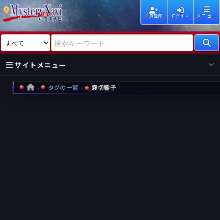
メニュー
会員登録
ログイン
検索対象
検索キーワード
サイトメニュー
タグの一覧
霧切響子
HOME
国内
海外
新着
新刊
作家
作家
レビュー
情報
国内
海外
受賞
新刊
ランキング
ランキング
作品
文庫
本日話題
情報
シリーズ
新刊
作品
まとめ
作品
高評価
近況話題
タグ
ランダム表示
要望
作品
一覧