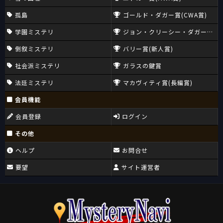
孤島
ゴールド・ダガー賞(CWA賞)
学園ミステリ
ジョン・クリーシー・ダガー賞(CW
倒叙ミステリ
バリー賞(新人賞)
社会派ミステリ
ガラスの鍵賞
法廷ミステリ
マカヴィティ賞(長編賞)
会員機能
会員登録
ログイン
その他
ヘルプ
お問合せ
要望
サイト運営者