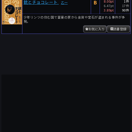
B
8.00pt
1件
銃とチョコレート
乙一
6.47pt
17件
3.89pt
90件
少年リンツの住む国で富豪の家から金貨や宝石が盗まれる事件が多
発。
お気に入り
読書登録