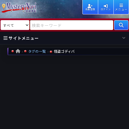
メニュー
会員登録
ログイン
検索対象
検索キーワード
サイトメニュー
タグの一覧
怪盗ゴディバ
HOME
国内
海外
新着
新刊
作家
作家
レビュー
情報
国内
海外
受賞
新刊
ランキング
ランキング
作品
文庫
本日話題
情報
シリーズ
新刊
作品
まとめ
作品
高評価
近況話題
タグ
ランダム表示
要望
作品
一覧