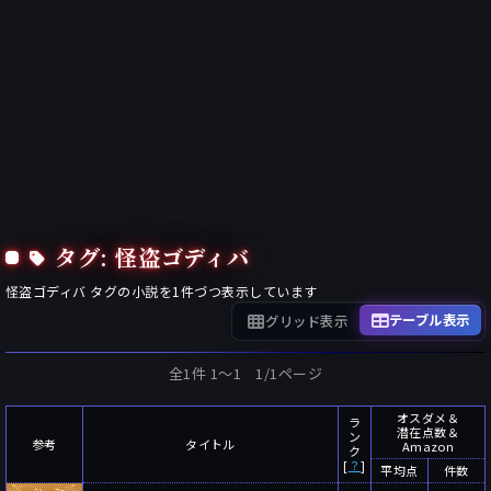
タグ: 怪盗ゴディバ
怪盗ゴディバ
タグの小説を
1
件づつ表示しています
テーブル表示
グリッド表示
全1件 1〜1 1/1ページ
オスダメ＆
ラ
潜在点数＆
ン
参考
タイトル
Amazon
ク
[
？
]
平均点
件数