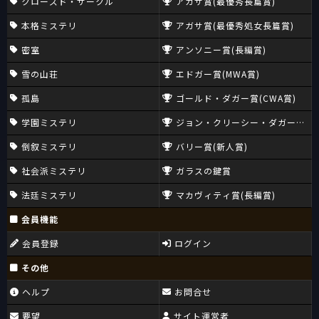
クローズド・サークル
アガサ賞(最優秀長篇賞)
本格ミステリ
アガサ賞(最優秀処女長篇賞)
密室
アンソニー賞(長編賞)
雪の山荘
エドガー賞(MWA賞)
孤島
ゴールド・ダガー賞(CWA賞)
学園ミステリ
ジョン・クリーシー・ダガー賞(CW
倒叙ミステリ
バリー賞(新人賞)
社会派ミステリ
ガラスの鍵賞
法廷ミステリ
マカヴィティ賞(長編賞)
会員機能
会員登録
ログイン
その他
ヘルプ
お問合せ
要望
サイト運営者