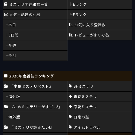
ミステリ関連雑誌一覧
Eランク
人気・話題の小説
Fランク
本日
お気に入り登録数
3日間
レビューが多い小説
今週
今月
2026年度雑誌ランキング
『本格ミステリベスト』
SFミステリ
海外版
青春ミステリ
『このミステリーがすごい!』
恋愛ミステリ
海外版
日常の謎
『ミステリが読みたい!』
タイムトラベル