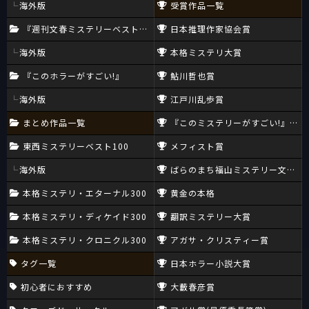
海外版
受賞作品一覧
『週刊文春ミステリーベスト10』
日本推理作家協会賞
海外版
本格ミステリ大賞
『このホラーがすごい!』
鮎川哲也賞
海外版
江戸川乱歩賞
まとめ作品一覧
『このミステリーがすごい!』大賞
東西ミステリーベスト100
メフィスト賞
海外版
ばらのまち福山ミステリー文学新
本格ミステリ・エターナル300
黄金の本格
本格ミステリ・ディケイド300
翻訳ミステリー大賞
本格ミステリ・クロニクル300
アガサ・クリスティー賞
タグ一覧
日本ホラー小説大賞
初心者におすすめ
大藪春彦賞