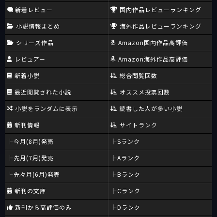
新着レビュー
国内作品レビューランキング
小説情報まとめ
海外作品レビューランキング
シリーズ作品
Amazon国内作品高評価
レビュアー
Amazon海外作品高評価
新着小説
総合閲覧回数
最近閲覧された小説
オススメ投票回数
小説をランダムに表示
読書した人が多い小説
新刊情報
サイトランク
今月(8月)発売
Sランク
先月(7月)発売
Aランク
先々月(6月)発売
Bランク
新刊の文庫
Cランク
新刊から高評価のみ
Dランク