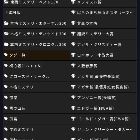
東西ミステリーベスト100
メフィスト賞
海外版
ばらのまち福山ミステリー文学新
本格ミステリ・エターナル300
黄金の本格
本格ミステリ・ディケイド300
翻訳ミステリー大賞
本格ミステリ・クロニクル300
アガサ・クリスティー賞
タグ一覧
日本ホラー小説大賞
初心者におすすめ
大藪春彦賞
クローズド・サークル
アガサ賞(最優秀長篇賞)
本格ミステリ
アガサ賞(最優秀処女長篇賞)
密室
アンソニー賞(長編賞)
雪の山荘
エドガー賞(MWA賞)
孤島
ゴールド・ダガー賞(CWA賞)
学園ミステリ
ジョン・クリーシー・ダガー賞(CW
倒叙ミステリ
バリー賞(新人賞)