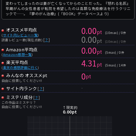
変わってしまったのは妻が亡くなってからのことだった。『怒れる名匠』
早期がんの女性患者が転院を希望したのは高額な免疫療法を行うクリニ
ックで……。『夢のがん治療』(「BOOK」データベースより)
0.00
オススメ平均点
pt
(10max) / 0件
(
サイト内レビュー一覧
)
0.00
pt
[
？
]
読書レビュー数(現在点数)
(10max) / 0件
0.00
Amazon平均点
pt
(5max) / 0件
(
Amazon感想一覧
)
4.31
楽天平均点
pt
(5max) / 14件
(
楽天の感想評価に行く
)
0
みんなの オススメpt
pt
自由に投票してください!!
-
サイト内ランク
[
？
]
ミステリ成分
[
？
]
この作品はミステリ？
自由に投票してください!!
↑現実的
0.00
pt