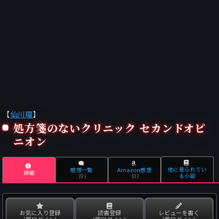
【
仙川環
】
処方箋のないクリニック セカンドオピ
ニオン
他に見られてい
感想一覧
Amazon感想
詳細
る小説
(0)
(0)
お気に入り登録
読書登録
レビューを書く