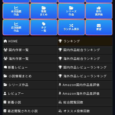
本日話題
情報
シリーズ
新刊
作品
まとめ
作品
高評価
近況話題
タグ
ランダム表示
要望
作品
一覧
HOME
ランキング
国内作家一覧
国内作品総合ランキング
海外作家一覧
海外作品総合ランキング
新着レビュー
国内作品レビューランキング
小説情報まとめ
海外作品レビューランキング
シリーズ作品
Amazon国内作品高評価
レビュアー
Amazon海外作品高評価
新着小説
総合閲覧回数
最近閲覧された小説
オススメ投票回数