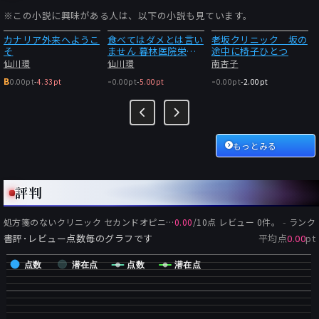
※この小説に興味がある人は、以下の小説も見ています。
カナリア外来へようこ
食べてはダメとは言い
老坂クリニック 坂の
そ
ません 暮林医院栄養
途中に椅子ひとつ
室
仙川環
仙川環
南杏子
-
-
B
0.00pt
-
4.33pt
0.00pt
-
5.00pt
0.00pt
-
2.00pt
もっとみる
評判
-
処方箋のないクリニック セカンドオピニオン
0.00
の評価:
/
10
点 レビュー
0
件。
ランク
書評･レビュー点数毎のグラフです
平均点
0.00
pt
点数
潜在点
点数
潜在点