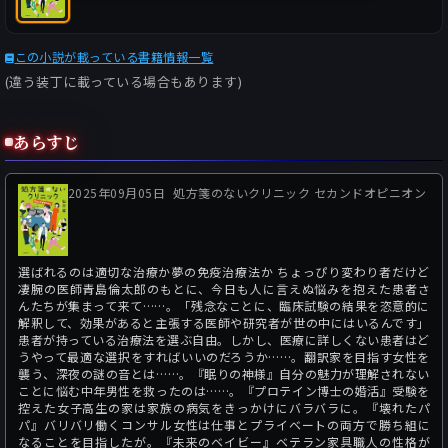
この小説が載っている書籍情報一覧
(違う装丁に載っている場合もあります)
あらすじ
2025年09月05日
処方箋のないクリニック セカンドオピニオン
選ばれるのは適切な治療か夢の免疫治療法か ちょっぴり変わり者だけど
凄腕の医師青島倫太郎のもとに、今日も人に言えぬ悩みを抱えた患者さ
んたちが集まって来て……。「残念なことに、臨床試験の結果を恣意的に
解釈して、効果があると主張する医師や研究者が世の中にはいるんです」
患者が持っている治療法を選ぶ自由。しかし、医療に詳しくない患者はど
うやって最適な選択をすればいいのだろうか……。翻訳家を目指す女性を
襲う、深夜の謎の音とは……。『眠りの神様』自分の魅力が理解されない
ことに悩む中年男性を救ったのは……。『プロテイン博士の婚活』受験を
控えた女子高生の家は家族の病気をきっかけにバラバラに。『壊れたパ
パ』バリバリ働くコンサル女性は仕事とプライベートの両方で勝ち組に
なることを目指したが。『未来のベイビー』ベテラン家具職人の性格が