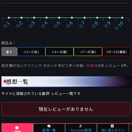
☆2
☆7
☆3
☆8
☆4
☆9
☆5
☆10
☆1
☆6
絞込み：
全て
☆1～3(低)
☆4～6(普)
☆7～8(高)
☆9～10(最高)
処方箋のないクリニック セカンドオピニオン
の総合評価:
0.00
/
10
点 レビュー
0
件。
感想一覧
サイトに投稿されている書評･レビュー一覧です
現在レビューがありません
感想一覧
Amazon感想
他に見られてい
詳細