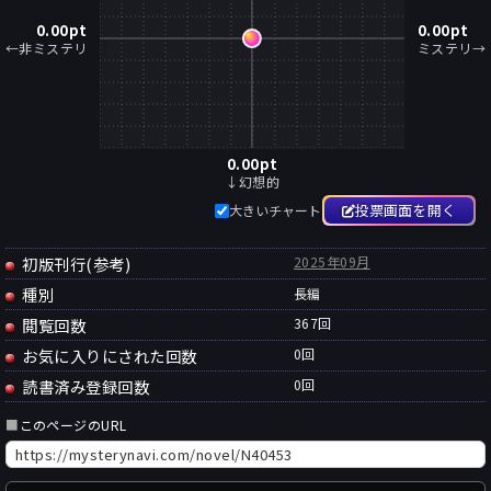
0.00
pt
0.00
pt
←非ミステリ
ミステリ→
0.00
pt
↓幻想的
投票画面を開く
大きいチャート
初版刊行(参考)
2025年09月
種別
長編
閲覧回数
367回
お気に入りにされた回数
0
回
読書済み登録回数
0
回
■
このページのURL