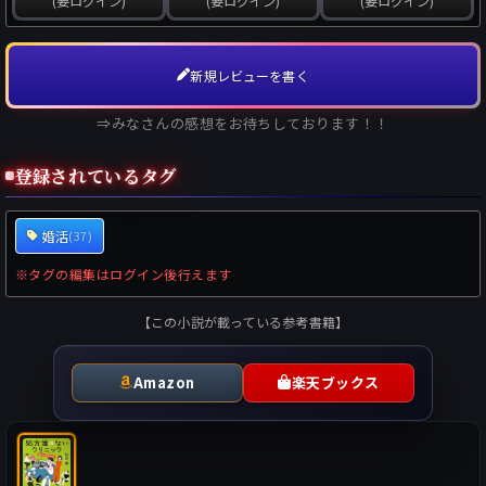
(要ログイン)
(要ログイン)
(要ログイン)
新規レビューを書く
⇒みなさんの感想をお待ちしております！！
登録されているタグ
婚活
(37)
※タグの編集はログイン後行えます
【この小説が載っている参考書籍】
Amazon
楽天ブックス