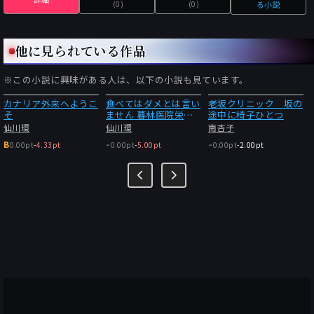
(0)
(0)
る小説
他に見られている作品
※この小説に興味がある人は、以下の小説も見ています。
カナリア外来へようこ
食べてはダメとは言い
老坂クリニック 坂の
そ
ません 暮林医院栄養
途中に椅子ひとつ
室
仙川環
仙川環
南杏子
-
-
B
0.00pt
-
4.33pt
0.00pt
-
5.00pt
0.00pt
-
2.00pt