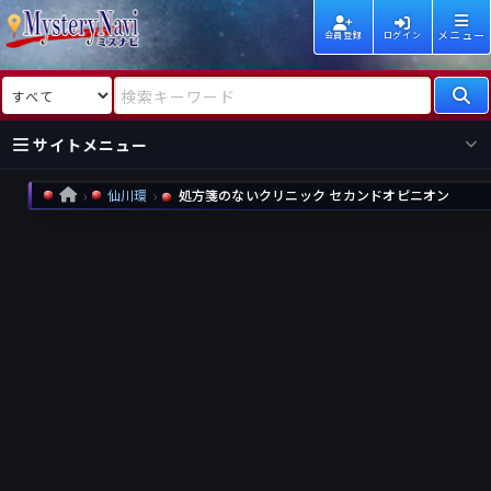
メニュー
会員登録
ログイン
検索対象
検索キーワード
サイトメニュー
仙川環
処方箋のないクリニック セカンドオピニオン
HOME
国内
海外
新着
新刊
作家
作家
レビュー
情報
国内
海外
受賞
新刊
ランキング
ランキング
作品
文庫
本日話題
情報
シリーズ
新刊
作品
まとめ
作品
高評価
近況話題
タグ
ランダム表示
要望
作品
一覧