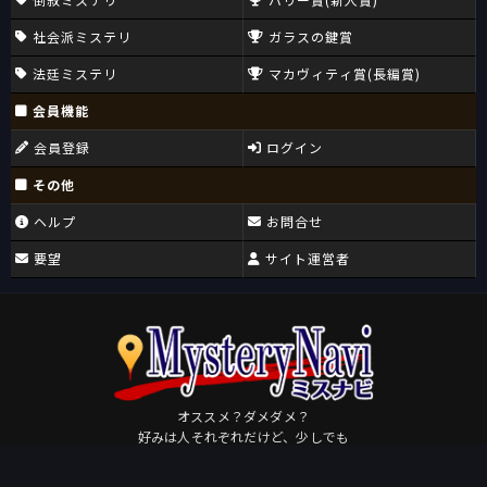
社会派ミステリ
ガラスの鍵賞
法廷ミステリ
マカヴィティ賞(長編賞)
会員機能
会員登録
ログイン
その他
ヘルプ
お問合せ
要望
サイト運営者
オススメ？ダメダメ？
好みは人それぞれだけど、少しでも
皆さんが好きになるミステリに出会えますように。
Osudame
by