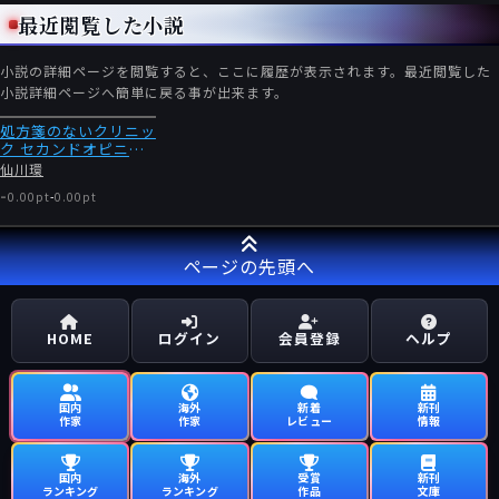
最近閲覧した小説
小説の詳細ページを閲覧すると、ここに履歴が表示されます。最近閲覧した
小説詳細ページへ簡単に戻る事が出来ます。
処方箋のないクリニッ
ク セカンドオピニオ
ン
仙川環
-
0.00pt
-
0.00pt
ページの先頭へ
HOME
ログイン
会員登録
ヘルプ
国内
海外
新着
新刊
作家
作家
レビュー
情報
国内
海外
受賞
新刊
ランキング
ランキング
作品
文庫