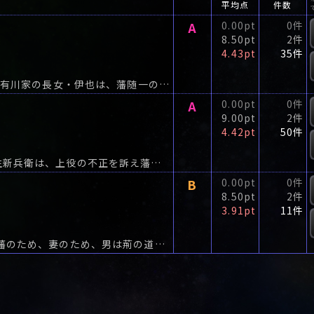
平均点
件数
A
0.00pt
0件
8.50pt
2件
4.43pt
35件
「わが想いは一筋の矢の如し、届け――! 」扇野藩重臣有川家の長女・伊也は、藩随一の弓上手、樋口清四郎と渡り合うほどの腕前。
A
0.00pt
0件
9.00pt
2件
4.42pt
50件
かつて一刀流道場の四天王と謳われた勘定方の瓜生新兵衛は、上役の不正を訴え藩を追われた。
B
0.00pt
0件
8.50pt
2件
3.91pt
11件
正義を貫く武士の覚悟が胸を打つ、傑作時代長編!藩のため、妻のため、男は荊の道を歩み出す――。