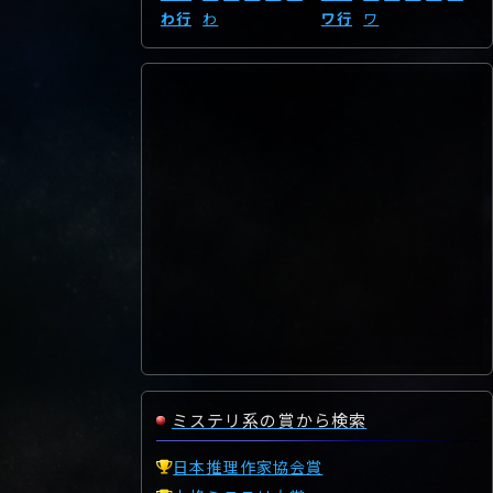
わ行
わ
ワ行
ワ
ミステリ系の賞から検索
日本推理作家協会賞