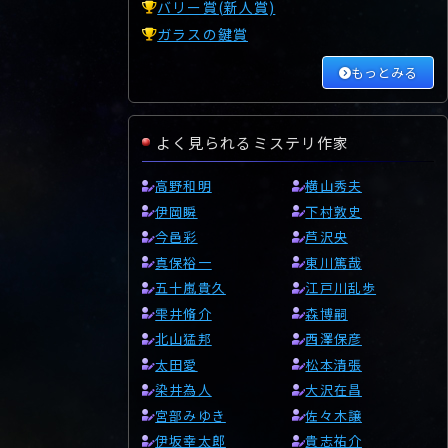
バリー賞(新人賞)
ガラスの鍵賞
もっとみる
よく見られるミステリ作家
高野和明
横山秀夫
伊岡瞬
下村敦史
今邑彩
芦沢央
真保裕一
東川篤哉
五十嵐貴久
江戸川乱歩
雫井脩介
森博嗣
北山猛邦
西澤保彦
太田愛
松本清張
染井為人
大沢在昌
宮部みゆき
佐々木譲
伊坂幸太郎
貴志祐介