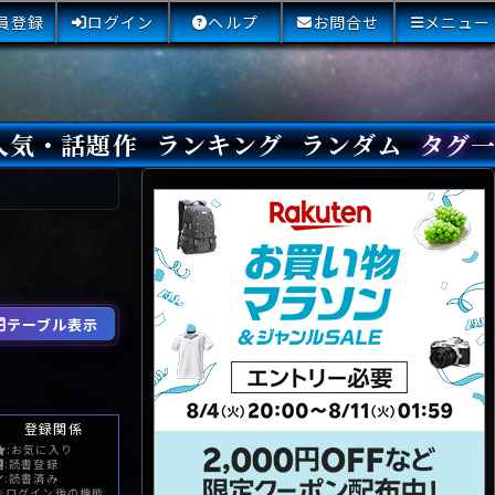
員登録
ログイン
ヘルプ
お問合せ
メニュー
人気・話題作
ランキング
ランダム
タグ
本日
3日間
今週
今月
最近閲覧された小説
国内総合ランキング
海外総合ランキング
Amazon国内作品高評価
Amazon海外作品高評価
国内作品高評価
海外作品高評価
閲覧回数
オススメ投票回数
読書した人が多い小説
サイトランク
Sランク
Aランク
Bランク
Cランク
Dランク
Eランク
Fランク
初心者におすすめ
クローズド・サー
本格ミステリ
青春ミステリ
学園ミステリ
日常の謎
SFミステリ
倒叙ミステリ
警察小説
映画化
ドラマ化
その他をもっとみ
テーブル表示
登録関係
:お気に入り
:読書登録
:読書済み
※ログイン後の機能