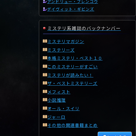
アンドリュー・ブレンコウ
デイヴィット・ギビンズ
ミステリ系雑誌のバックナンバー
ミステリマガジン
ミステリーズ
本格ミステリ・ベスト１０
このミステリーがすごい
ミステリが読みたい！
ザ・ベストミステリーズ
メフィスト
小説推理
オール・スイリ
ジャーロ
その他の関連書籍まとめ