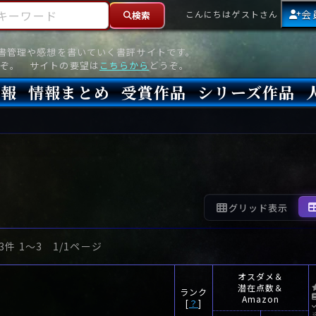
ーワード
会
こんにちはゲストさん
検索
読書管理や感想を書いていく書評サイトです。
ぞ。 サイトの要望は
こちらから
どうぞ。
情報
情報まとめ
受賞作品
シリーズ作品
情報
新刊
高評価
8月)発売
7月)発売
(6月)発売
『本格ミステリベスト』2026年版
『本格ミステリベスト』(海外)
『このミステリーがすごい!』2026年版
『このミステリーがすごい!』(海外)
『ミステリが読みたい!』2026年版
『ミステリが読みたい!』(海外)
『週刊文春ミステリーベスト10』2025年版
『週刊文春ミステリーベスト10』(海外)
本格ミステリ・エターナル300
本格ミステリ・ディケイド300
本格ミステリ・クロニクル300
ミステリー・リーグ
東西ミステリーベスト100 2012年版(国内)
東西ミステリーベスト100 2012年版(海外)
日本推理作家協会賞
本格ミステリ大賞
鮎川哲也賞
横溝正史ミステリ大賞
江戸川乱歩賞
メフィスト賞
『このミステリーがすごい!』大賞
アンソニー賞(長編賞)
エドガー賞(MWA賞)
ゴールド・ダガー賞(CWA賞)
バリー賞(長編賞)
ガラスの鍵賞
その他をもっとみる
その他をもっとみる
グリッド表示
3件 1〜3 1/1ページ
オスダメ＆
潜在点数＆
ランク
Amazon
[
？
]