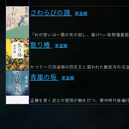
や行
や
ヤ行
ゆ
ヤ
よ
ユ
ヨ
さわらびの譜
ら行
ら
り
ラ行
る
ラ
れ
リ
ろ
ル
レ
ロ
葉室麟
わ行
わ
ワ行
ワ
散り椿
葉室麟
青嵐の坂
葉室麟