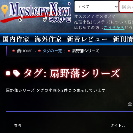
検索対象
検索キ
オススメ？ダメダメ？
推理小説(ミステリ)について
はじめての方は
こちらから
どう
国内作家
海外作家
新着レビュー
新刊
新刊
文庫
新刊
今月(
先月(
先々月
あ行
あ
い
ア行
う
ア
え
イ
お
ウ
エ
オ
HOME
タグの一覧
扇野藩シリーズ
か行
か
き
カ行
く
カ
け
キ
こ
ク
ケ
コ
タグ: 扇野藩シリーズ
さ行
さ
し
サ行
す
サ
せ
シ
そ
ス
セ
ソ
た行
た
ち
タ行
つ
タ
て
チ
と
ツ
テ
ト
扇野藩シリーズ
タグの小説を
3
件づつ表示しています
な行
な
に
ナ行
ぬ
ナ
ね
ニ
の
ヌ
ネ
ノ
全
は行
は
ひ
ハ行
ふ
ハ
へ
ヒ
ほ
フ
ヘ
ホ
ま行
ま
み
マ行
む
マ
め
ミ
も
ム
メ
モ
参考
タイトル