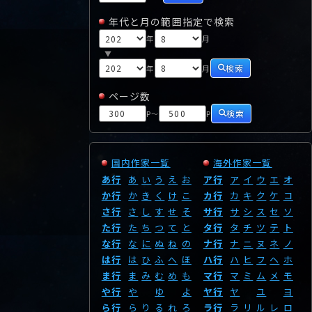
年代と月の範囲指定で検索
年
月
▼
検索
年
月
ページ数
検索
P
P
～
国内作家一覧
海外作家一覧
あ行
あ
い
う
え
お
ア行
ア
イ
ウ
エ
オ
か行
か
き
く
け
こ
カ行
カ
キ
ク
ケ
コ
さ行
さ
し
す
せ
そ
サ行
サ
シ
ス
セ
ソ
た行
た
ち
つ
て
と
タ行
タ
チ
ツ
テ
ト
な行
な
に
ぬ
ね
の
ナ行
ナ
ニ
ヌ
ネ
ノ
は行
は
ひ
ふ
へ
ほ
ハ行
ハ
ヒ
フ
ヘ
ホ
ま行
ま
み
む
め
も
マ行
マ
ミ
ム
メ
モ
や行
や
ゆ
よ
ヤ行
ヤ
ユ
ヨ
ら行
ら
り
る
れ
ろ
ラ行
ラ
リ
ル
レ
ロ