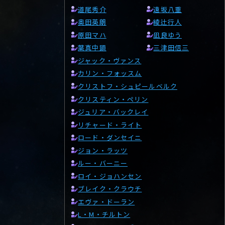
道尾秀介
遠坂八重
奥田英朗
綾辻行人
原田マハ
凪良ゆう
葉真中顕
三津田信三
ジャック・ヴァンス
カリン・フォッスム
クリストフ・シュピールベルク
クリスティン・ペリン
ジュリア・バックレイ
リチャード・ライト
ロード・ダンセイニ
ジョン・ラッツ
ルー・バーニー
ロイ・ジョハンセン
ブレイク・クラウチ
エヴァ・ドーラン
L・M・チルトン