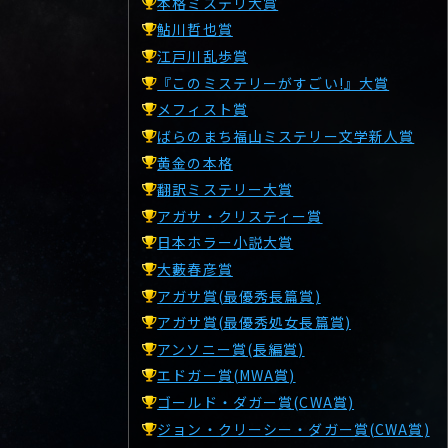
本格ミステリ大賞
鮎川哲也賞
江戸川乱歩賞
『このミステリーがすごい!』大賞
メフィスト賞
ばらのまち福山ミステリー文学新人賞
黄金の本格
翻訳ミステリー大賞
アガサ・クリスティー賞
日本ホラー小説大賞
大藪春彦賞
アガサ賞(最優秀長篇賞)
アガサ賞(最優秀処女長篇賞)
アンソニー賞(長編賞)
エドガー賞(MWA賞)
ゴールド・ダガー賞(CWA賞)
ジョン・クリーシー・ダガー賞(CWA賞)