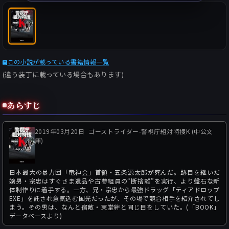
この小説が載っている書籍情報一覧
(違う装丁に載っている場合もあります)
あらすじ
2019年03月20日
ゴーストライダー-警視庁組対特捜K (中公文
庫)
日本最大の暴力団「竜神会」首領・五条源太郎が死んだ。跡目を継いだ
嫡男・宗忠はすぐさま遺品や古参組員の“断捨離”を実行、より盤石な新
体制作りに着手する。一方、兄・宗忠から最強ドラッグ「ティアドロップ
EXE」を託され意気込む国光だったが、その場で競合相手を紹介されてし
まう。その男は、なんと宿敵・東堂絆と同じ目をしていた。(「BOOK」
データベースより)