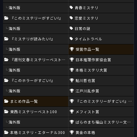
海外版
青春ミステリ
『このミステリーがすごい!』
恋愛ミステリ
海外版
日常の謎
『ミステリが読みたい!』
タイムトラベル
海外版
受賞作品一覧
『週刊文春ミステリーベスト10』
日本推理作家協会賞
海外版
本格ミステリ大賞
『このホラーがすごい!』
鮎川哲也賞
海外版
江戸川乱歩賞
まとめ作品一覧
『このミステリーがすごい!』大賞
東西ミステリーベスト100
メフィスト賞
海外版
ばらのまち福山ミステリー文学新
本格ミステリ・エターナル300
黄金の本格