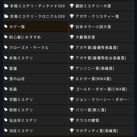
本格ミステリ・ディケイド300
翻訳ミステリー大賞
本格ミステリ・クロニクル300
アガサ・クリスティー賞
タグ一覧
日本ホラー小説大賞
初心者におすすめ
大藪春彦賞
クローズド・サークル
アガサ賞(最優秀長篇賞)
本格ミステリ
アガサ賞(最優秀処女長篇賞)
密室
アンソニー賞(長編賞)
雪の山荘
エドガー賞(MWA賞)
孤島
ゴールド・ダガー賞(CWA賞)
学園ミステリ
ジョン・クリーシー・ダガー賞(CW
倒叙ミステリ
バリー賞(新人賞)
社会派ミステリ
ガラスの鍵賞
法廷ミステリ
マカヴィティ賞(長編賞)