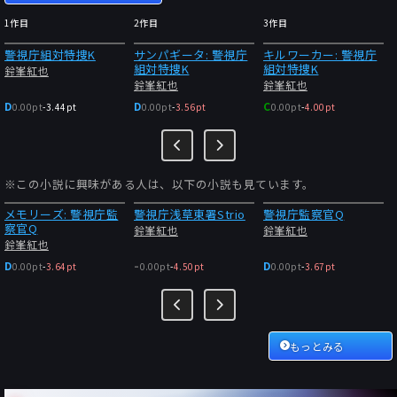
1作目
2作目
3作目
警視庁組対特捜K
サンパギータ: 警視庁
キルワーカー: 警視庁
組対特捜K
組対特捜K
鈴峯紅也
鈴峯紅也
鈴峯紅也
D
D
C
0.00pt
-
3.44pt
0.00pt
-
3.56pt
0.00pt
-
4.00pt
※この小説に興味がある人は、以下の小説も見ています。
メモリーズ: 警視庁監
警視庁浅草東署Strio
警視庁監察官Q
察官Q
鈴峯紅也
鈴峯紅也
鈴峯紅也
-
D
D
0.00pt
-
3.64pt
0.00pt
-
4.50pt
0.00pt
-
3.67pt
もっとみる