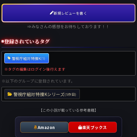
新規レビューを書く
⇒みなさんの感想をお待ちしております！！
登録されているタグ
警視庁組対特捜K
(5)
※タグの編集はログイン後行えます
※以下のグループに登録されています。
警視庁組対特捜Kシリーズ
(5作目)
【この小説が載っている参考書籍】
Amazon
楽天ブックス