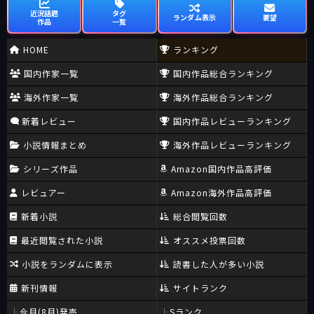
近況話題
タグ
ランダム表示
要望
作品
一覧
HOME
ランキング
国内作家一覧
国内作品総合ランキング
海外作家一覧
海外作品総合ランキング
新着レビュー
国内作品レビューランキング
小説情報まとめ
海外作品レビューランキング
シリーズ作品
Amazon国内作品高評価
レビュアー
Amazon海外作品高評価
新着小説
総合閲覧回数
最近閲覧された小説
オススメ投票回数
小説をランダムに表示
読書した人が多い小説
新刊情報
サイトランク
今月(8月)発売
Sランク