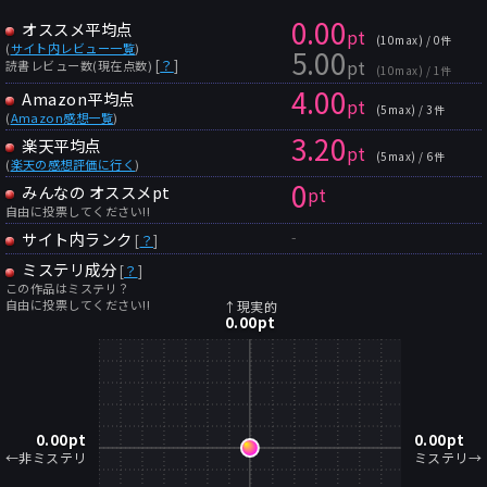
0.00
オススメ平均点
pt
(10max) / 0件
(
サイト内レビュー一覧
)
5.00
pt
[
？
]
読書レビュー数(現在点数)
(10max) / 1件
4.00
Amazon平均点
pt
(5max) / 3件
(
Amazon感想一覧
)
3.20
楽天平均点
pt
(5max) / 6件
(
楽天の感想評価に行く
)
0
みんなの オススメpt
pt
自由に投票してください!!
-
サイト内ランク
[
？
]
ミステリ成分
[
？
]
この作品はミステリ？
自由に投票してください!!
↑現実的
0.00
pt
0.00
pt
0.00
pt
←非ミステリ
ミステリ→