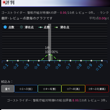
評判
-
ゴーストライダー: 警視庁組対特捜K
の評価:
0.00
/
10
点 レビュー
0
件。
ランク
書評･レビュー点数毎のグラフです
平均点
0.00
pt
点数
潜在点
点数
潜在点
1件
100.00%
☆2
☆7
☆3
☆8
☆4
☆9
☆5
☆10
☆1
☆6
絞込み：
全て
☆1～3(低)
☆4～6(普)
☆7～8(高)
☆9～10(最高)
ゴーストライダー: 警視庁組対特捜K
の総合評価:
8.00
/
10
点 レビュー
3
件。