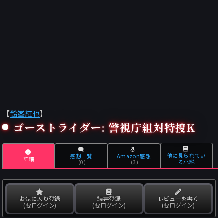
【
鈴峯紅也
】
ゴーストライダー: 警視庁組対特捜K
他に見られてい
感想一覧
Amazon感想
詳細
る小説
(0)
(3)
お気に入り登録
読書登録
レビューを書く
(要ログイン)
(要ログイン)
(要ログイン)