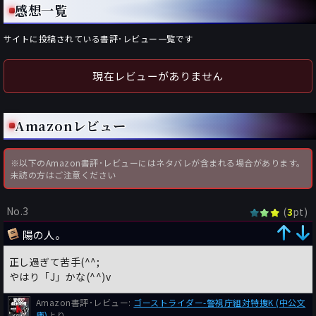
感想一覧
サイトに投稿されている書評･レビュー一覧です
現在レビューがありません
Amazonレビュー
※以下のAmazon書評･レビューにはネタバレが含まれる場合があります。
未読の方はご注意ください
No.3
(
pt)
3
陽の人。
正し過ぎて苦手(^^;
やはり「J」かな(^^)v
Amazon書評･レビュー:
ゴーストライダー-警視庁組対特捜K (中公文
庫)
より