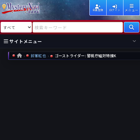
メニュー
会員登録
ログイン
検索対象
検索キーワード
サイトメニュー
鈴峯紅也
ゴーストライダー: 警視庁組対特捜K
HOME
国内
海外
新着
新刊
作家
作家
レビュー
情報
国内
海外
受賞
新刊
ランキング
ランキング
作品
文庫
本日話題
情報
シリーズ
新刊
作品
まとめ
作品
高評価
近況話題
タグ
ランダム表示
要望
作品
一覧