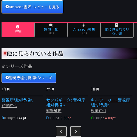
Amazon書評･レビューを見る
感想一覧
Amazon感想
他に見られてい
詳細
(0)
(3)
る小説
他に見られている作品
※シリーズ作品
警視庁組対特捜Kシリーズ
1作目
2作目
3作目
警視庁組対特捜K
サンパギータ: 警視庁
キルワーカー: 警視庁
組対特捜K
組対特捜K
鈴峯紅也
鈴峯紅也
鈴峯紅也
D
D
C
0.00pt
-
3.44pt
0.00pt
-
3.56pt
0.00pt
-
4.00pt