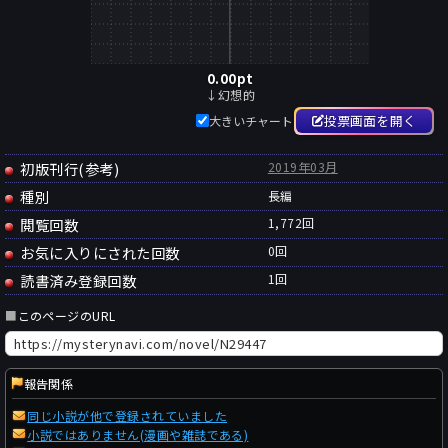
0.00
pt
↓幻想的
投票画面を開く
大きいチャート
初版刊行(参考)
2019年03月
種別
長編
閲覧回数
1,772回
お気に入りにされた回数
0
回
読書済み登録回数
1
回
■
このページのURL
報告関係
同じ小説が他で登録されていました
小説ではありません(漫画や雑誌である)