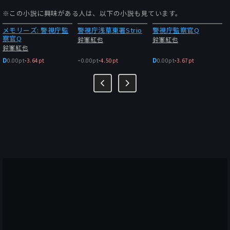
※この小説に興味がある人は、以下の小説も見ています。
メモリーズ: 警視庁監
警視庁浅草東署Strio
警視庁監察官Q
察官Q
鈴峯紅也
鈴峯紅也
鈴峯紅也
-
D
D
0.00pt
-
3.64pt
0.00pt
-
4.50pt
0.00pt
-
3.67pt