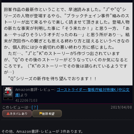
鈴峯作品の最新作ということで、早速読みました。”J”や”Q”シ
リーズの人物が登場するやら、”ブラックチェイン事件”絡みのス
トーリーが出て来るやらで楽しく読ませて頂きました。登場人物
の新たな事実が判明した事に「そう来たか！」と思う一方、「あ
ぁ…やっぱりそういうオチだったのね…」と思う所があり…。結
末が次回作への繋ぎとも思える終わり方と捉えるというべきなの
か、個人的には少々歯切れの悪い終わり方に感じました。
ただ…、”J”と”K”のストーリーが5作づつ出されています
が、”Q”のその後のストーリーがどうなっていくのか気になると
ころです。（”K”のストーリーでその後は語られているようです
が…）
”Q”シリーズの新作を待ち望んでおります！！
Amazon書評･レビュー:
ゴーストライダー-警視庁組対特捜K (中公文
庫)
より
4122067103
このレビューは…
[？]
2019/04/08
ネタバレあり
削除希望
その他、Amazon書評･レビューが
3
件あります。