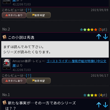
4122067103
このレビューは…
[？]
2019/09/09
ネタバレあり
削除希望
No.2
(
pt)
5
この小説は秀逸
まずは読んでみて下さい。
シリーズが読みたくなります。
Amazon書評･レビュー:
ゴーストライダー-警視庁組対特捜K (中公文
庫)
より
4122067103
このレビューは…
[？]
2019/06/17
ネタバレあり
削除希望
No.1
(
pt)
4
新たな事実が…その一方であのシリーズ
は？？