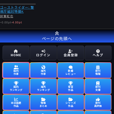
ゴーストライダー: 警
視庁組対特捜K
鈴峯紅也
-
0.00pt
-
4.00pt
ページの先頭へ
HOME
ログイン
会員登録
ヘルプ
国内
海外
新着
新刊
作家
作家
レビュー
情報
国内
海外
受賞
新刊
ランキング
ランキング
作品
文庫
本日話題
情報
シリーズ
新刊
作品
まとめ
作品
高評価