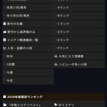
先月(7月)発売
Aランク
先々月(6月)発売
Bランク
新刊の文庫
Cランク
新刊から高評価のみ
Dランク
ミステリ関連雑誌一覧
Eランク
人気・話題の小説
Fランク
本日
お気に入り登録数
3日間
レビューが多い小説
今週
今月
2026年度雑誌ランキング
『本格ミステリベスト』
SFミステリ