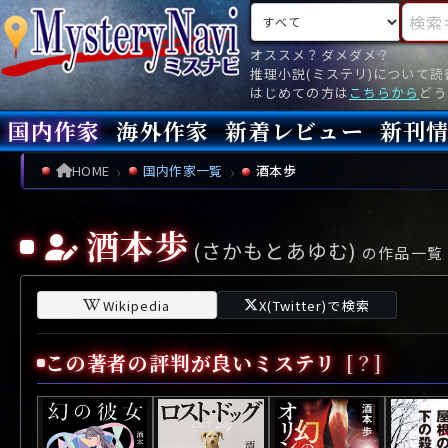
検索対象
検索キ
オススメ？ダメダメ？
推理小説(ミステリ)について
はじめての方は
こちらから
どう
国内作家
海外作家
新着レビュー
新刊
新刊
文庫
新刊
今月(
先月(
先々月
あ行
あ
い
ア行
う
ア
え
イ
お
ウ
エ
オ
HOME
国内作家一覧
酒本歩
か行
か
き
カ行
く
カ
け
キ
こ
ク
ケ
コ
酒本歩
(さかもとあゆむ)
さ行
さ
し
サ行
す
サ
せ
シ
そ
ス
セ
ソ
の作品一覧
た行
た
ち
タ行
つ
タ
て
チ
と
ツ
テ
ト
Wikipedia
X(Twitter)で検索
な行
な
に
ナ行
ぬ
ナ
ね
ニ
の
ヌ
ネ
ノ
この著者の評判が良いミステリ
[？]
は行
は
ひ
ハ行
ふ
ハ
へ
ヒ
ほ
フ
ヘ
ホ
ま行
ま
み
マ行
む
マ
め
ミ
も
ム
メ
モ