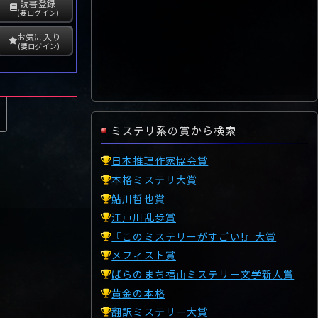
読書登録
(要ログイン)
お気に入り
(要ログイン)
ミステリ系の賞から検索
日本推理作家協会賞
本格ミステリ大賞
鮎川哲也賞
江戸川乱歩賞
『このミステリーがすごい!』大賞
メフィスト賞
ばらのまち福山ミステリー文学新人賞
黄金の本格
翻訳ミステリー大賞