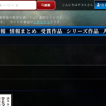
ーワード
会
こんにちはゲストさん
検索
読書管理や感想を書いていく書評サイトです。
ぞ。 サイトの要望は
こちらから
どうぞ。
情報
情報まとめ
受賞作品
シリーズ作品
情報
新刊
高評価
8月)発売
7月)発売
(6月)発売
『本格ミステリベスト』2026年版
『本格ミステリベスト』(海外)
『このミステリーがすごい!』2026年版
『このミステリーがすごい!』(海外)
『ミステリが読みたい!』2026年版
『ミステリが読みたい!』(海外)
『週刊文春ミステリーベスト10』2025年版
『週刊文春ミステリーベスト10』(海外)
本格ミステリ・エターナル300
本格ミステリ・ディケイド300
本格ミステリ・クロニクル300
ミステリー・リーグ
東西ミステリーベスト100 2012年版(国内)
東西ミステリーベスト100 2012年版(海外)
日本推理作家協会賞
本格ミステリ大賞
鮎川哲也賞
横溝正史ミステリ大賞
江戸川乱歩賞
メフィスト賞
『このミステリーがすごい!』大賞
アンソニー賞(長編賞)
エドガー賞(MWA賞)
ゴールド・ダガー賞(CWA賞)
バリー賞(長編賞)
ガラスの鍵賞
その他をもっとみる
その他をもっとみる