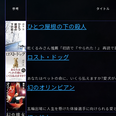
参考
タイトル
ひとつ屋根の下の殺人
乾くるみさん推薦「初読で『やられた！』 再読で
ロスト・ドッグ
幻のオリンピアン