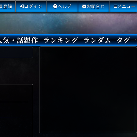
員登録
ログイン
ヘルプ
お問合せ
メニュー
人気・話題作
ランキング
ランダム
タグ
本日
3日間
今週
今月
最近閲覧された小説
国内総合ランキング
海外総合ランキング
Amazon国内作品高評価
Amazon海外作品高評価
国内作品高評価
海外作品高評価
閲覧回数
オススメ投票回数
読書した人が多い小説
サイトランク
Sランク
Aランク
Bランク
Cランク
Dランク
Eランク
Fランク
初心者におすすめ
クローズド・サー
本格ミステリ
青春ミステリ
学園ミステリ
日常の謎
SFミステリ
倒叙ミステリ
警察小説
映画化
ドラマ化
その他をもっとみ