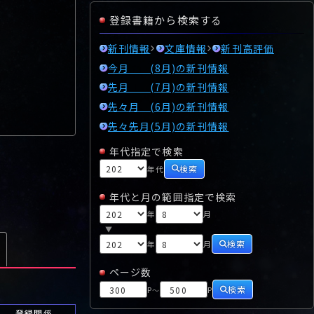
登録書籍から検索する
新刊情報
文庫情報
新刊高評価
今月 (8月)の新刊情報
先月 (7月)の新刊情報
先々月 (6月)の新刊情報
先々先月(5月)の新刊情報
年代指定で検索
検索
年代
年代と月の範囲指定で検索
年
月
▼
検索
年
月
ページ数
検索
P
P
～
登録関係