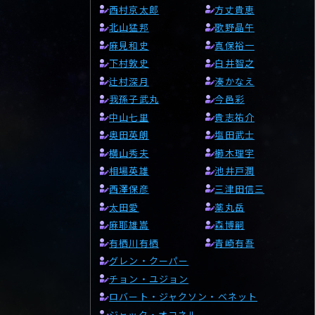
西村京太郎
方丈貴恵
北山猛邦
歌野晶午
麻見和史
真保裕一
下村敦史
白井智之
辻村深月
湊かなえ
我孫子武丸
今邑彩
中山七里
貴志祐介
奥田英朗
塩田武士
横山秀夫
櫛木理宇
相場英雄
池井戸潤
西澤保彦
三津田信三
太田愛
薬丸岳
麻耶雄嵩
森博嗣
有栖川有栖
青崎有吾
グレン・クーパー
チョン・ユジョン
ロバート・ジャクソン・ベネット
ジャック・オコネル