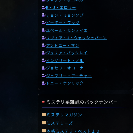
R・J・エロリー
チョン・ミョンソプ
ピーター・ワッツ
ユベール・モンテイエ
リヴィア・J・ウォッシュバーン
アントニー・マン
ジュリア・バックレイ
イングリート・ノル
ジョセフ・オコーナー
ジェフリー・アーチャー
トニー・ケンリック
ミステリ系雑誌のバックナンバー
ミステリマガジン
ミステリーズ
本格ミステリ・ベスト１０