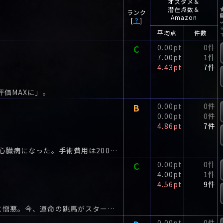
オスダメ＆
潜在点数＆
ランク
Amazon
[
？
]
平均点
件数
C
0.00pt
0件
7.00pt
1件
4.43pt
7件
評価MAXに」。
B
0.00pt
0件
0.00pt
0件
4.86pt
7件
あなたはペットの命に、いくら払えますか?愛犬が心臓病になった。手術費用は200万円。
C
0.00pt
0件
4.00pt
1件
4.56pt
9件
五輪出場に人生を懸けた体操選手に向けられる愛と憎悪。今、運命の跳馬がスタートする。
0.00pt
0件