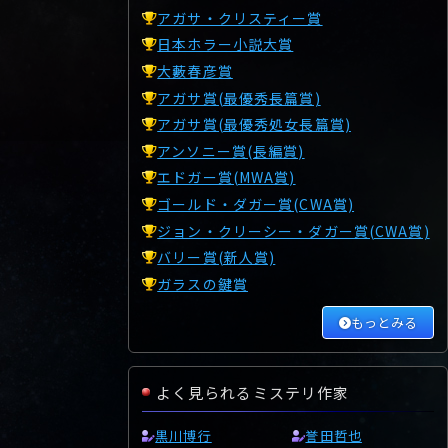
アガサ・クリスティー賞
日本ホラー小説大賞
大藪春彦賞
アガサ賞(最優秀長篇賞)
アガサ賞(最優秀処女長篇賞)
アンソニー賞(長編賞)
エドガー賞(MWA賞)
ゴールド・ダガー賞(CWA賞)
ジョン・クリーシー・ダガー賞(CWA賞)
バリー賞(新人賞)
ガラスの鍵賞
もっとみる
よく見られるミステリ作家
黒川博行
誉田哲也