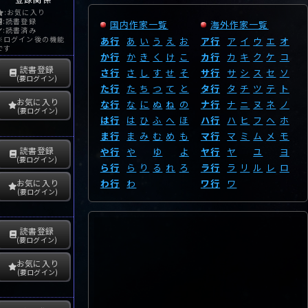
:お気に入り
:読書登録
国内作家一覧
海外作家一覧
:読書済み
※ログイン後の機能
あ行
あ
い
う
え
お
ア行
ア
イ
ウ
エ
オ
です
か行
か
き
く
け
こ
カ行
カ
キ
ク
ケ
コ
読書登録
さ行
さ
し
す
せ
そ
サ行
サ
シ
ス
セ
ソ
(要ログイン)
た行
た
ち
つ
て
と
タ行
タ
チ
ツ
テ
ト
お気に入り
な行
な
に
ぬ
ね
の
ナ行
ナ
ニ
ヌ
ネ
ノ
(要ログイン)
は行
は
ひ
ふ
へ
ほ
ハ行
ハ
ヒ
フ
ヘ
ホ
ま行
ま
み
む
め
も
マ行
マ
ミ
ム
メ
モ
読書登録
や行
や
ゆ
よ
ヤ行
ヤ
ユ
ヨ
(要ログイン)
ら行
ら
り
る
れ
ろ
ラ行
ラ
リ
ル
レ
ロ
わ行
わ
ワ行
ワ
お気に入り
(要ログイン)
読書登録
(要ログイン)
お気に入り
(要ログイン)