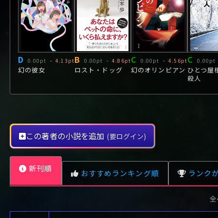
や行
や
ヤ行
ゆ
ヤ
よ
ユ
ヨ
ら行
ら
り
ラ行
る
ラ
れ
リ
ろ
ル
レ
ロ
わ行
わ
ワ行
ワ
D
B
C
C
0.00pt
-
4.13pt
0.00pt
-
4.86pt
0.00pt
-
4.56pt
0.00pt
幻の彼女
ロスト・ドッグ
幻のオリンピアン
ひとつ屋
殺人
この著者の小説を追加
(要ログイン)
新刊順
おすすめランキング順
ランク
全
レビュー数が多い順
タイトル順