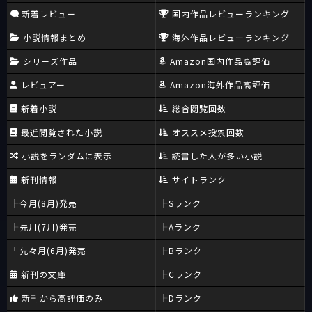
新着レビュー
国内作品レビューランキング
小説情報まとめ
海外作品レビューランキング
シリーズ作品
Amazon国内作品高評価
レビュアー
Amazon海外作品高評価
新着小説
総合閲覧回数
最近閲覧された小説
オススメ投票回数
小説をランダムに表示
読書した人が多い小説
新刊情報
サイトランク
今月(8月)発売
Sランク
先月(7月)発売
Aランク
先々月(6月)発売
Bランク
新刊の文庫
Cランク
新刊から高評価のみ
Dランク