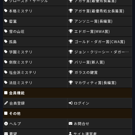
クローズド・サークル
アガサ賞(最優秀長篇賞)
本格ミステリ
アガサ賞(最優秀処女長篇賞)
密室
アンソニー賞(長編賞)
雪の山荘
エドガー賞(MWA賞)
孤島
ゴールド・ダガー賞(CWA賞)
学園ミステリ
ジョン・クリーシー・ダガー賞(CW
倒叙ミステリ
バリー賞(新人賞)
社会派ミステリ
ガラスの鍵賞
法廷ミステリ
マカヴィティ賞(長編賞)
会員機能
会員登録
ログイン
その他
ヘルプ
お問合せ
要望
サイト運営者