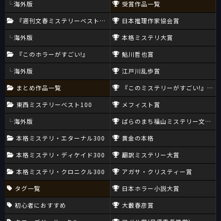
海外版
受賞作品一覧
『週刊文春ミステリーベスト10』
日本推理作家協会賞
海外版
本格ミステリ大賞
『このホラーがすごい!』
鮎川哲也賞
海外版
江戸川乱歩賞
まとめ作品一覧
『このミステリーがすごい!』大賞
東西ミステリーベスト100
メフィスト賞
海外版
ばらのまち福山ミステリー文学新
本格ミステリ・エターナル300
黄金の本格
本格ミステリ・ディケイド300
翻訳ミステリー大賞
本格ミステリ・クロニクル300
アガサ・クリスティー賞
タグ一覧
日本ホラー小説大賞
初心者におすすめ
大藪春彦賞