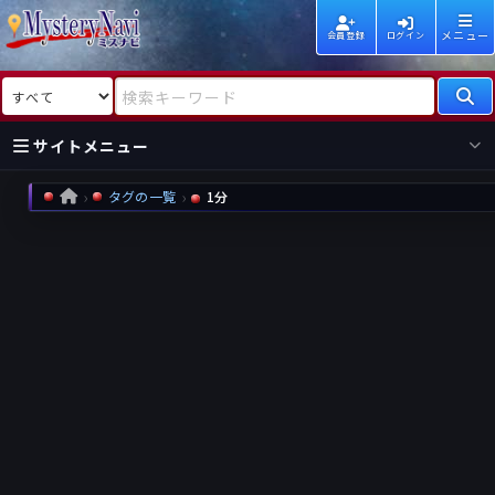
メニュー
会員登録
ログイン
検索対象
検索キーワード
サイトメニュー
タグの一覧
1分
HOME
国内
海外
新着
新刊
作家
作家
レビュー
情報
国内
海外
受賞
新刊
ランキング
ランキング
作品
文庫
本日話題
情報
シリーズ
新刊
作品
まとめ
作品
高評価
近況話題
タグ
ランダム表示
要望
作品
一覧