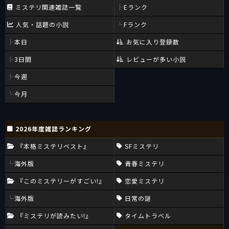
ミステリ関連雑誌一覧
Eランク
人気・話題の小説
Fランク
本日
お気に入り登録数
3日間
レビューが多い小説
今週
今月
2026年度雑誌ランキング
『本格ミステリベスト』
SFミステリ
海外版
青春ミステリ
『このミステリーがすごい!』
恋愛ミステリ
海外版
日常の謎
『ミステリが読みたい!』
タイムトラベル