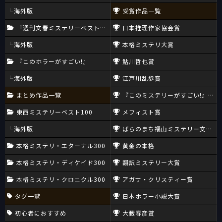
海外版
受賞作品一覧
『週刊文春ミステリーベスト10』
日本推理作家協会賞
海外版
本格ミステリ大賞
『このホラーがすごい!』
鮎川哲也賞
海外版
江戸川乱歩賞
まとめ作品一覧
『このミステリーがすごい!』大賞
東西ミステリーベスト100
メフィスト賞
海外版
ばらのまち福山ミステリー文学新
本格ミステリ・エターナル300
黄金の本格
本格ミステリ・ディケイド300
翻訳ミステリー大賞
本格ミステリ・クロニクル300
アガサ・クリスティー賞
タグ一覧
日本ホラー小説大賞
初心者におすすめ
大藪春彦賞