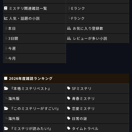
ミステリ関連雑誌一覧
Eランク
人気・話題の小説
Fランク
本日
お気に入り登録数
3日間
レビューが多い小説
今週
今月
2026年度雑誌ランキング
『本格ミステリベスト』
SFミステリ
海外版
青春ミステリ
『このミステリーがすごい!』
恋愛ミステリ
海外版
日常の謎
『ミステリが読みたい!』
タイムトラベル