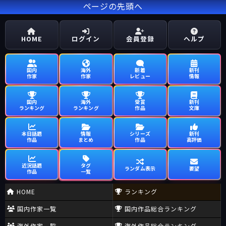
ページの先頭へ
HOME
ログイン
会員登録
ヘルプ
国内
海外
新着
新刊
作家
作家
レビュー
情報
国内
海外
受賞
新刊
ランキング
ランキング
作品
文庫
本日話題
情報
シリーズ
新刊
作品
まとめ
作品
高評価
近況話題
タグ
ランダム表示
要望
作品
一覧
HOME
ランキング
国内作家一覧
国内作品総合ランキング
海外作家一覧
海外作品総合ランキング