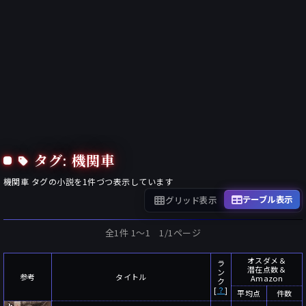
タグ: 機関車
機関車
タグの小説を
1
件づつ表示しています
テーブル表示
グリッド表示
全1件 1〜1 1/1ページ
オスダメ＆
ラ
潜在点数＆
ン
参考
タイトル
Amazon
ク
[
？
]
平均点
件数