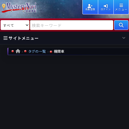
メニュー
会員登録
ログイン
検索対象
検索キーワード
サイトメニュー
タグの一覧
機関車
HOME
国内
海外
新着
新刊
作家
作家
レビュー
情報
国内
海外
受賞
新刊
ランキング
ランキング
作品
文庫
本日話題
情報
シリーズ
新刊
作品
まとめ
作品
高評価
近況話題
タグ
ランダム表示
要望
作品
一覧