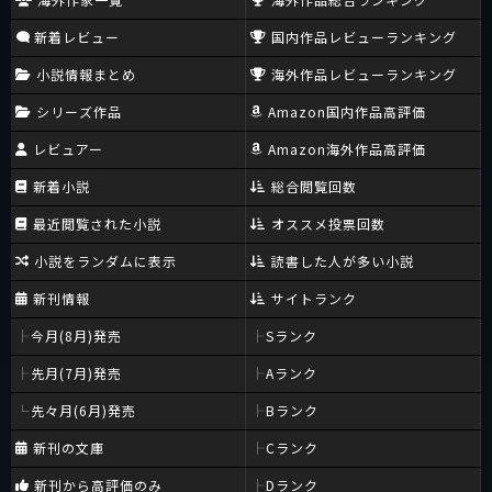
新着レビュー
国内作品レビューランキング
小説情報まとめ
海外作品レビューランキング
シリーズ作品
Amazon国内作品高評価
レビュアー
Amazon海外作品高評価
新着小説
総合閲覧回数
最近閲覧された小説
オススメ投票回数
小説をランダムに表示
読書した人が多い小説
新刊情報
サイトランク
今月(8月)発売
Sランク
先月(7月)発売
Aランク
先々月(6月)発売
Bランク
新刊の文庫
Cランク
新刊から高評価のみ
Dランク