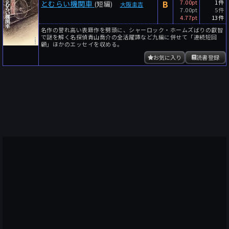
B
7.00pt
1件
とむらい機関車
(短編)
大阪圭吉
7.00pt
5件
4.77pt
13件
名作の誉れ高い表題作を劈頭に、シャーロック・ホームズばりの叡智
で謎を解く名探偵青山喬介の全活躍譚など九編に併せて「連続短回
顧」ほかのエッセイを収める。
お気に入り
読書登録