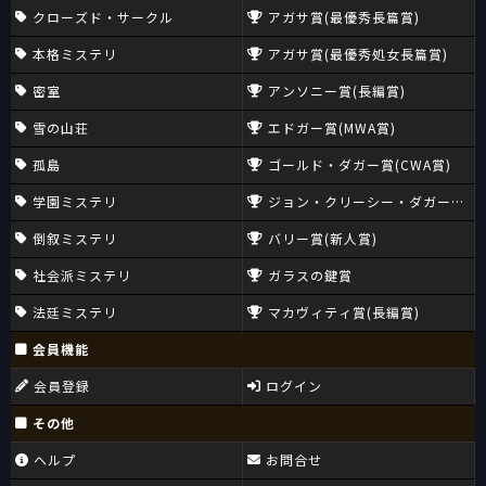
クローズド・サークル
アガサ賞(最優秀長篇賞)
本格ミステリ
アガサ賞(最優秀処女長篇賞)
密室
アンソニー賞(長編賞)
雪の山荘
エドガー賞(MWA賞)
孤島
ゴールド・ダガー賞(CWA賞)
学園ミステリ
ジョン・クリーシー・ダガー賞(CW
倒叙ミステリ
バリー賞(新人賞)
社会派ミステリ
ガラスの鍵賞
法廷ミステリ
マカヴィティ賞(長編賞)
会員機能
会員登録
ログイン
その他
ヘルプ
お問合せ