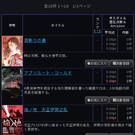
全16件 1〜16 1/1ページ
オスダメ＆
ラ
潜在点数＆
ン
参考
タイトル
Amazon
ク
[
？
]
平均点
件数
-
0.00pt
0件
首斬りの妻
0.00pt
0件
0.00pt
0件
時は天明、戦なき泰平の世。
お気に入り
読書登録
-
0.00pt
0件
アブソルート・コールド
0.00pt
0件
5.00pt
2件
K県見幸市を統治する佐久間種苗を襲った細菌テロは、100名超の研
究員を殺害する。
お気に入り
読書登録
-
0.00pt
0件
焔ノ地 天正伊賀之乱
0.00pt
0件
5.00pt
1件
天正六(1578)年に始まった天正伊賀の乱を、伊賀の若武者の視点で描
く意欲作。