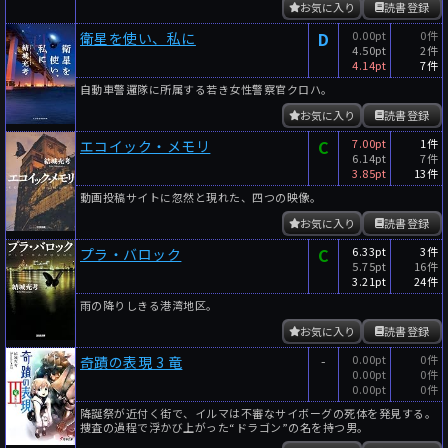
お気に入り
読書登録
D
0.00pt
0件
衛星を使い、私に
4.50pt
2件
4.14pt
7件
自動車警邏隊に所属する若き女性警察官クロハ。
お気に入り
読書登録
C
7.00pt
1件
エコイック・メモリ
6.14pt
7件
3.85pt
13件
動画投稿サイトに忽然と現れた、四つの映像。
お気に入り
読書登録
C
6.33pt
3件
プラ・バロック
5.75pt
16件
3.21pt
24件
雨の降りしきる港湾地区。
お気に入り
読書登録
-
0.00pt
0件
奇蹟の表現 3 竜
0.00pt
0件
0.00pt
0件
降誕祭が近付く街で、イルマは不審なサイボーグの死体を発見する。
捜査の過程で浮かび上がった“ドラゴン”の名を持つ男。