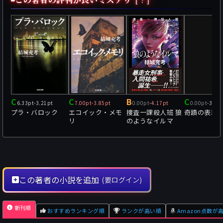
C
C
B
C
6.33pt
-
3.21pt
7.00pt
-
3.85pt
0.00pt
-
4.17pt
0.00pt
-
3.43
プラ・バロック
エコイック・メモ
捜査一課殺人班 狼
奇蹟の表現
リ
のようなイルマ
この著者の小説を追加
(要ログイン)
新刊順
おすすめランキング順
ランクが高い順
Amazon点数が