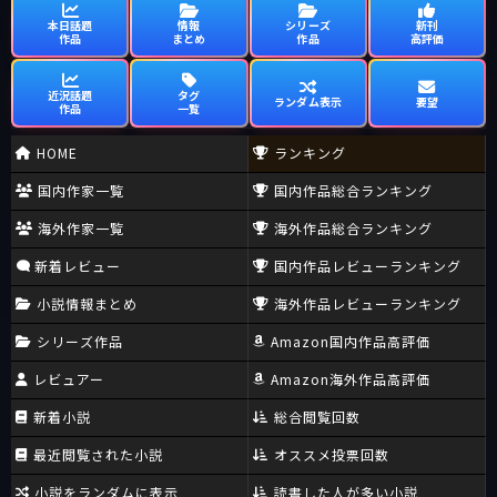
本日話題
情報
シリーズ
新刊
作品
まとめ
作品
高評価
近況話題
タグ
ランダム表示
要望
作品
一覧
HOME
ランキング
国内作家一覧
国内作品総合ランキング
海外作家一覧
海外作品総合ランキング
新着レビュー
国内作品レビューランキング
小説情報まとめ
海外作品レビューランキング
シリーズ作品
Amazon国内作品高評価
レビュアー
Amazon海外作品高評価
新着小説
総合閲覧回数
最近閲覧された小説
オススメ投票回数
小説をランダムに表示
読書した人が多い小説