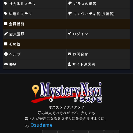
社会派ミステリ
ガラスの鍵賞
法廷ミステリ
マカヴィティ賞(長編賞)
会員機能
会員登録
ログイン
その他
ヘルプ
お問合せ
要望
サイト運営者
オススメ？ダメダメ？
好みは人それぞれだけど、少しでも
皆さんが好きになるミステリに出会えますように。
Osudame
by