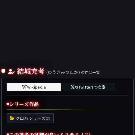
結城充考
(ゆうきみつたか)
の作品一覧
Wikipedia
X(Twitter)で検索
シリーズ作品
クロハシリーズ
(3)
この著者の評判が良いミステリ
[？]