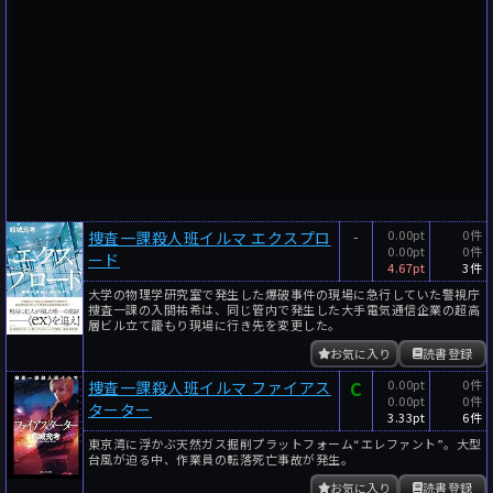
-
0.00pt
0件
捜査一課殺人班イルマ エクスプロ
0.00pt
0件
ード
4.67pt
3件
大学の物理学研究室で発生した爆破事件の現場に急行していた警視庁
捜査一課の入間祐希は、同じ管内で発生した大手電気通信企業の超高
層ビル立て籠もり現場に行き先を変更した。
お気に入り
読書登録
C
0.00pt
0件
捜査一課殺人班イルマ ファイアス
0.00pt
0件
ターター
3.33pt
6件
東京湾に浮かぶ天然ガス掘削プラットフォーム“エレファント”。大型
台風が迫る中、作業員の転落死亡事故が発生。
お気に入り
読書登録