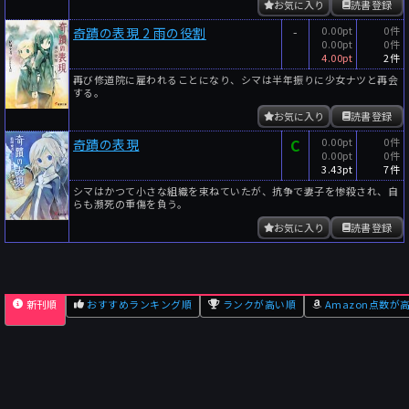
お気に入り
読書登録
-
0.00pt
0件
奇蹟の表現 2 雨の役割
0.00pt
0件
4.00pt
2件
再び修道院に雇われることになり、シマは半年振りに少女ナツと再会
する。
お気に入り
読書登録
C
0.00pt
0件
奇蹟の表現
0.00pt
0件
3.43pt
7件
シマはかつて小さな組織を束ねていたが、抗争で妻子を惨殺され、自
らも瀕死の重傷を負う。
お気に入り
読書登録
新刊順
おすすめランキング順
ランクが高い順
Amazon点数が