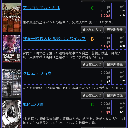
C
0.00pt
0件
アルゴリズム・キル
7.00pt
1件
3.50pt
4件
署の交通安全イベントの最中に、突然現れた痩せこけた少女。
お気に入り
読書登録
B
0.00pt
0件
捜査一課殺人班 狼のようなイルマ
0.00pt
0件
4.17pt
6件
都内でIT関係者を狙った連続毒殺事件が発生。警視庁捜査一課殺人
班・入間祐希は新興IT企業のCEO佐伯亨に目をつける。
お気に入り
読書登録
-
0.00pt
0件
クロム・ジョウ
0.00pt
0件
3.00pt
3件
友人をかばい、犯罪集団に追われる身となった17歳の少女・ジョウ。
お気に入り
読書登録
C
0.00pt
0件
躯体上の翼
0.00pt
0件
3.83pt
6件
“共和国”の緑化政策船団の護衛のため、航空上の脅威となる人狗に対
抗する生体兵器として生み出された対狗衞仕の員。