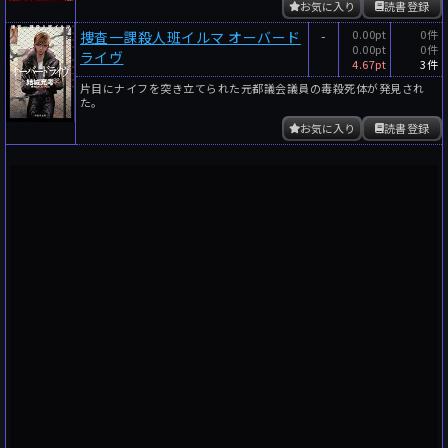
お気に入り
読書登録
-
0.00pt
0件
捜査一課殺人班イルマ オーバード
0.00pt
0件
ライヴ
4.67pt
3件
片目にナイフを突き立てられた元都議会議員の毒殺死体が発見され
た。
お気に入り
読書登録