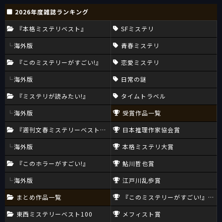
2026年度雑誌ランキング
『本格ミステリベスト』
SFミステリ
海外版
青春ミステリ
『このミステリーがすごい!』
恋愛ミステリ
海外版
日常の謎
『ミステリが読みたい!』
タイムトラベル
海外版
受賞作品一覧
『週刊文春ミステリーベスト10』
日本推理作家協会賞
海外版
本格ミステリ大賞
『このホラーがすごい!』
鮎川哲也賞
海外版
江戸川乱歩賞
まとめ作品一覧
『このミステリーがすごい!』大賞
東西ミステリーベスト100
メフィスト賞