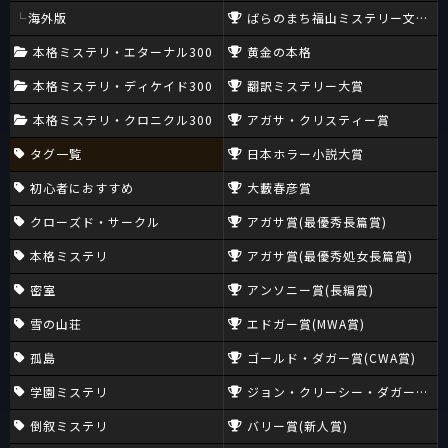
海外版
ばらのまち福山ミステリー文学新
本格ミステリ・エターナル300
黄金の本格
本格ミステリ・ディケイド300
翻訳ミステリー大賞
本格ミステリ・クロニクル300
アガサ・クリスティー賞
タグ一覧
日本ホラー小説大賞
初心者におすすめ
大藪春彦賞
クローズド・サークル
アガサ賞(最優秀長篇賞)
本格ミステリ
アガサ賞(最優秀処女長篇賞)
密室
アンソニー賞(長編賞)
雪の山荘
エドガー賞(MWA賞)
孤島
ゴールド・ダガー賞(CWA賞)
学園ミステリ
ジョン・クリーシー・ダガー賞(CW
倒叙ミステリ
バリー賞(新人賞)