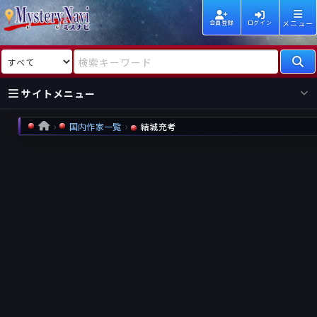
メニュー
会員登録
ログイン
検索対象
検索キーワード
サイトメニュー
国内作家一覧
結城充考
HOME
国内
海外
新着
新刊
作家
作家
レビュー
情報
国内
海外
受賞
新刊
ランキング
ランキング
作品
文庫
本日話題
情報
シリーズ
新刊
作品
まとめ
作品
高評価
近況話題
タグ
ランダム表示
要望
作品
一覧