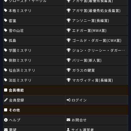
クローズド・サークル
アガサ賞(最優秀長篇賞)
本格ミステリ
アガサ賞(最優秀処女長篇賞)
密室
アンソニー賞(長編賞)
雪の山荘
エドガー賞(MWA賞)
孤島
ゴールド・ダガー賞(CWA賞)
学園ミステリ
ジョン・クリーシー・ダガー賞(CW
倒叙ミステリ
バリー賞(新人賞)
社会派ミステリ
ガラスの鍵賞
法廷ミステリ
マカヴィティ賞(長編賞)
会員機能
会員登録
ログイン
その他
ヘルプ
お問合せ
要望
サイト運営者