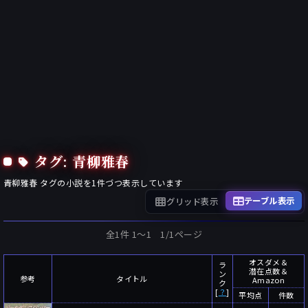
タグ: 青柳雅春
青柳雅春
タグの小説を
1
件づつ表示しています
テーブル表示
グリッド表示
全1件 1〜1 1/1ページ
オスダメ＆
ラ
潜在点数＆
ン
参考
タイトル
Amazon
ク
[
？
]
平均点
件数