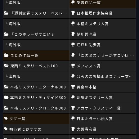
海外版
受賞作品一覧
『週刊文春ミステリーベスト10』
日本推理作家協会賞
海外版
本格ミステリ大賞
『このホラーがすごい!』
鮎川哲也賞
海外版
江戸川乱歩賞
まとめ作品一覧
『このミステリーがすごい!』大賞
東西ミステリーベスト100
メフィスト賞
海外版
ばらのまち福山ミステリー文学新
本格ミステリ・エターナル300
黄金の本格
本格ミステリ・ディケイド300
翻訳ミステリー大賞
本格ミステリ・クロニクル300
アガサ・クリスティー賞
タグ一覧
日本ホラー小説大賞
初心者におすすめ
大藪春彦賞