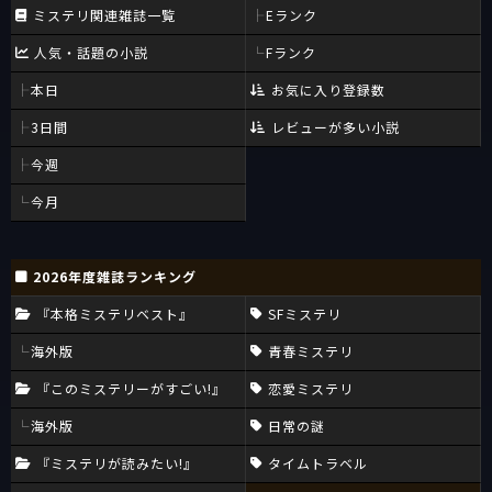
ミステリ関連雑誌一覧
Eランク
人気・話題の小説
Fランク
本日
お気に入り登録数
3日間
レビューが多い小説
今週
今月
2026年度雑誌ランキング
『本格ミステリベスト』
SFミステリ
海外版
青春ミステリ
『このミステリーがすごい!』
恋愛ミステリ
海外版
日常の謎
『ミステリが読みたい!』
タイムトラベル