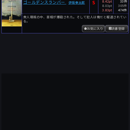
S
8.42pt
33件
ゴールデンスランバー
伊坂幸太郎
8.03pt
305件
3.83pt
474件
衆人環視の中、首相が爆殺された。そして犯人は俺だと報道されてい
る。
お気に入り
読書登録