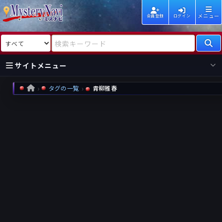
メニュー
会員登録
ログイン
検索対象
検索キーワード
サイトメニュー
タグの一覧
青柳雅春
HOME
国内
海外
新着
新刊
作家
作家
レビュー
情報
国内
海外
受賞
新刊
ランキング
ランキング
作品
文庫
本日話題
情報
シリーズ
新刊
作品
まとめ
作品
高評価
近況話題
タグ
ランダム表示
要望
作品
一覧