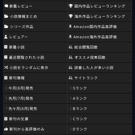
新着レビュー
国内作品レビューランキング
小説情報まとめ
海外作品レビューランキング
シリーズ作品
Amazon国内作品高評価
レビュアー
Amazon海外作品高評価
新着小説
総合閲覧回数
最近閲覧された小説
オススメ投票回数
小説をランダムに表示
読書した人が多い小説
新刊情報
サイトランク
今月(8月)発売
Sランク
先月(7月)発売
Aランク
先々月(6月)発売
Bランク
新刊の文庫
Cランク
新刊から高評価のみ
Dランク