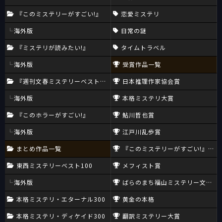
『このミステリーがすごい!』
恋愛ミステリ
海外版
日常の謎
『ミステリが読みたい!』
タイムトラベル
海外版
受賞作品一覧
『週刊文春ミステリーベスト10』
日本推理作家協会賞
海外版
本格ミステリ大賞
『このホラーがすごい!』
鮎川哲也賞
海外版
江戸川乱歩賞
まとめ作品一覧
『このミステリーがすごい!』大賞
東西ミステリーベスト100
メフィスト賞
海外版
ばらのまち福山ミステリー文学新
本格ミステリ・エターナル300
黄金の本格
本格ミステリ・ディケイド300
翻訳ミステリー大賞