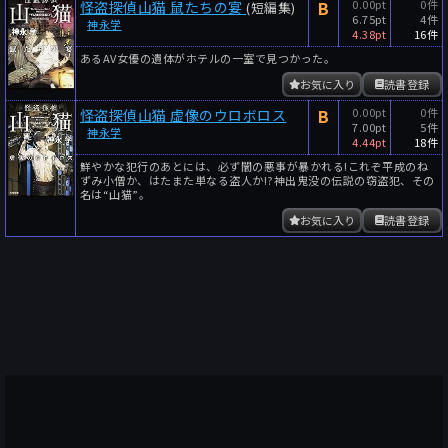
B
0.00pt
0件
怪盗探偵山猫 鼠たちの宴
(短編集)
6.75pt
4件
神永学
4.38pt
16件
あるAV女優の遺体がホテルの一室で見つかった。
お気に入り
読書登録
B
0.00pt
0件
怪盗探偵山猫 虚像のウロボロス
7.00pt
5件
神永学
4.44pt
18件
鮮やかな犯行のあとには、必ず闇の悪事が暴かれる!これぞ平成のね
ずみ小僧か、はたまた単なる盗人か!?神出鬼没の伝説の窃盗犯、その
名は“山猫”。
お気に入り
読書登録