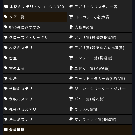
本格ミステリ・クロニクル300
アガサ・クリスティー賞
タグ一覧
日本ホラー小説大賞
初心者におすすめ
大藪春彦賞
クローズド・サークル
アガサ賞(最優秀長篇賞)
本格ミステリ
アガサ賞(最優秀処女長篇賞)
密室
アンソニー賞(長編賞)
雪の山荘
エドガー賞(MWA賞)
孤島
ゴールド・ダガー賞(CWA賞)
学園ミステリ
ジョン・クリーシー・ダガー賞(CW
倒叙ミステリ
バリー賞(新人賞)
社会派ミステリ
ガラスの鍵賞
法廷ミステリ
マカヴィティ賞(長編賞)
会員機能