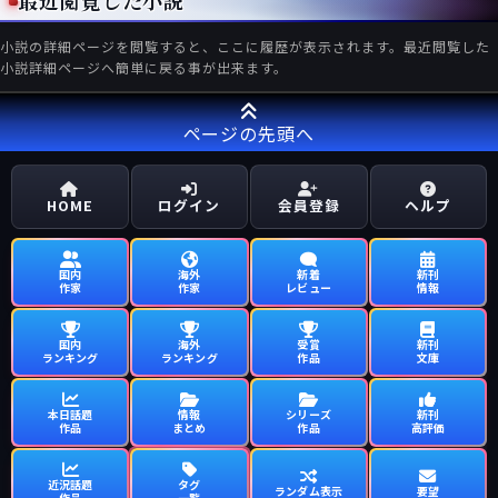
最近閲覧した小説
小説の詳細ページを閲覧すると、ここに履歴が表示されます。最近閲覧した
小説詳細ページへ簡単に戻る事が出来ます。
ページの先頭へ
HOME
ログイン
会員登録
ヘルプ
国内
海外
新着
新刊
作家
作家
レビュー
情報
国内
海外
受賞
新刊
ランキング
ランキング
作品
文庫
本日話題
情報
シリーズ
新刊
作品
まとめ
作品
高評価
近況話題
タグ
ランダム表示
要望
作品
一覧