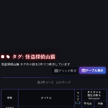
タグ: 怪盗探偵山猫
怪盗探偵山猫
タグの小説を
2
件づつ表示しています
テーブル表示
グリッド表示
全2件 1〜2 1/1ページ
オスダメ＆
ラ
潜在点数＆
ン
参考
タイトル
Amazon
ク
[
？
]
平均点
件数