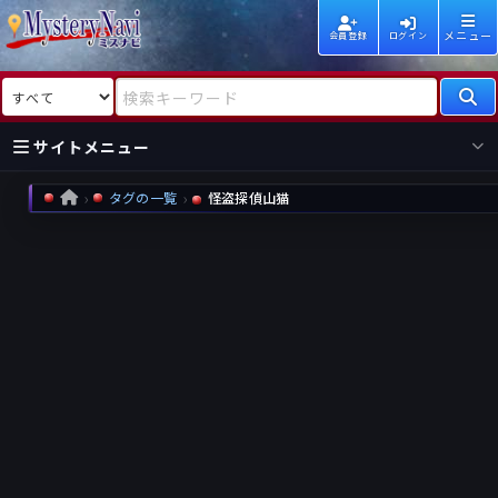
メニュー
会員登録
ログイン
検索対象
検索キーワード
サイトメニュー
タグの一覧
怪盗探偵山猫
HOME
国内
海外
新着
新刊
作家
作家
レビュー
情報
国内
海外
受賞
新刊
ランキング
ランキング
作品
文庫
本日話題
情報
シリーズ
新刊
作品
まとめ
作品
高評価
近況話題
タグ
ランダム表示
要望
作品
一覧