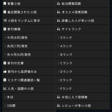
新着小説
総合閲覧回数
最近閲覧された小説
オススメ投票回数
小説をランダムに表示
読書した人が多い小説
新刊情報
サイトランク
今月(8月)発売
Sランク
先月(7月)発売
Aランク
先々月(6月)発売
Bランク
新刊の文庫
Cランク
新刊から高評価のみ
Dランク
ミステリ関連雑誌一覧
Eランク
人気・話題の小説
Fランク
本日
お気に入り登録数
3日間
レビューが多い小説