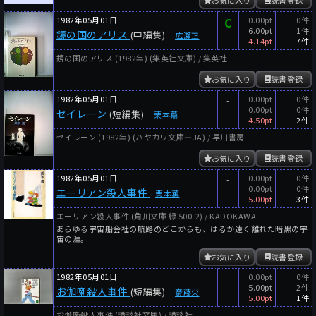
1982年05月01日
C
0.00pt
0件
6.00pt
1件
鏡の国のアリス
(中編集)
広瀬正
4.14pt
7件
鏡の国のアリス (1982年) (集英社文庫) / 集英社
お気に入り
読書登録
1982年05月01日
-
0.00pt
0件
0.00pt
0件
セイレーン
(短編集)
栗本薫
4.50pt
2件
セイレーン (1982年) (ハヤカワ文庫―JA) / 早川書房
お気に入り
読書登録
1982年05月01日
-
0.00pt
0件
0.00pt
0件
エーリアン殺人事件
栗本薫
5.00pt
3件
エーリアン殺人事件 (角川文庫 緑 500-2) / KADOKAWA
あらゆる宇宙船会社の航路のどこからも、はるか遠く離れた暗黒の宇
宙の涯。
お気に入り
読書登録
1982年05月01日
-
0.00pt
0件
5.00pt
2件
お伽噺殺人事件
(短編集)
斎藤栄
5.00pt
1件
お伽噺殺人事件 (講談社文庫) / 講談社