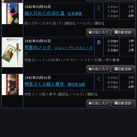
1982年05月01日
C
0.00pt
0件
7.00pt
1件
殺人行おくのほそ道
松本清張
3.63pt
8件
殺人行おくのほそ道 (下) (講談社ノベルス) / 講談社
お気に入り
読書登録
1982年05月01日
D
3.00pt
1件
3.00pt
1件
死者のノック
ジョン・ディクスン・カ
3.00pt
2件
ー
死者のノック (1982年) (ハヤカワ・ミステリ文庫) / 早川書房
お気に入り
読書登録
1982年05月01日
C
0.00pt
0件
6.00pt
2件
特急さくら殺人事件
西村京太郎
4.38pt
8件
特急さくら殺人事件 (講談社ノベルス) / 講談社
お気に入り
読書登録