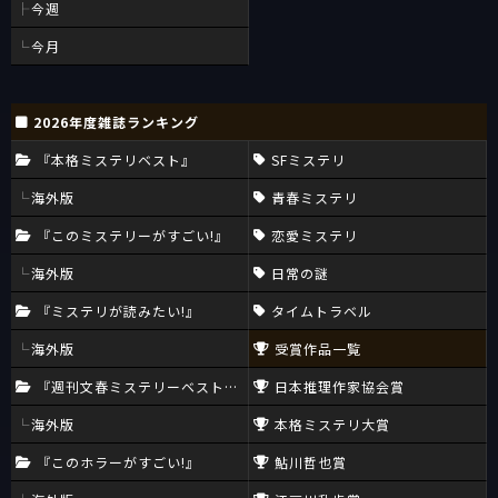
今週
今月
2026年度雑誌ランキング
『本格ミステリベスト』
SFミステリ
海外版
青春ミステリ
『このミステリーがすごい!』
恋愛ミステリ
海外版
日常の謎
『ミステリが読みたい!』
タイムトラベル
海外版
受賞作品一覧
『週刊文春ミステリーベスト10』
日本推理作家協会賞
海外版
本格ミステリ大賞
『このホラーがすごい!』
鮎川哲也賞