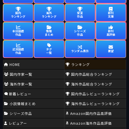
国内
海外
受賞
新刊
ランキング
ランキング
作品
文庫
本日話題
情報
シリーズ
新刊
作品
まとめ
作品
高評価
近況話題
タグ
ランダム表示
要望
作品
一覧
HOME
ランキング
国内作家一覧
国内作品総合ランキング
海外作家一覧
海外作品総合ランキング
新着レビュー
国内作品レビューランキング
小説情報まとめ
海外作品レビューランキング
シリーズ作品
Amazon国内作品高評価
レビュアー
Amazon海外作品高評価