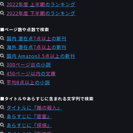
2022年度 上半期
のランキング
2022年度 下半期
のランキング
■ページ数や点数で検索
国内 潜在点
7点以上
の新刊
海外 潜在点
7点以上
の新刊
国内 Amazon
3.5点以上
の新刊
300ページ台
の小説
450ページ以内
の
文庫
平均8点以上
の小説
■タイトルやあらすじに含まれる文字列で検索
タイトルに『
館の殺人
』
あらすじに『
密室
』
あらすじに『
探偵
』