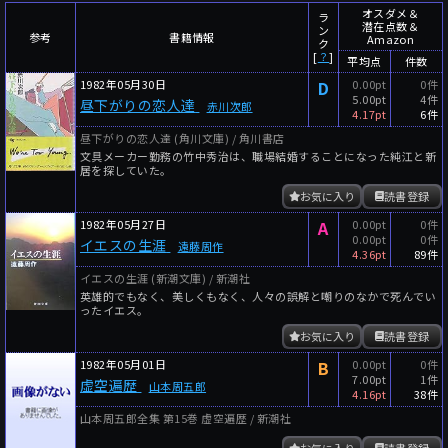
～
件
レビュー数
オスダメ＆
ラ
潜在点数＆
ン
参考
書籍情報
Amazon
～
人
読者数
ク
[
？
]
平均点
件数
年代
1982年05月30日
D
0.00pt
0件
5.00pt
4件
昼下がりの恋人達
赤川次郎
年代と月の範囲
先月以降
今月以降
4.17pt
6件
昼下がりの恋人達 (角川文庫) / 角川書店
年
月
文具メーカー勤務の竹中秀治は、職場結婚することになった純江と新
～
居を探していた。
年
月
お気に入り
読書登録
1982年05月27日
A
0.00pt
0件
細かく検索
0.00pt
0件
イエスの生涯
遠藤周作
4.36pt
89件
絞り込みリセット
イエスの生涯 (新潮文庫) / 新潮社
英雄的でもなく、美しくもなく、人々の誤解と嘲りのなかで死んでい
ったイエス。
お気に入り
読書登録
1982年05月01日
B
0.00pt
0件
7.00pt
1件
虚空遍歴
山本周五郎
4.16pt
38件
山本周五郎全集 第15巻 虚空遍歴 / 新潮社
お気に入り
読書登録