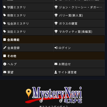
学園ミステリ
ジョン・クリーシー・ダガー賞(CW
倒叙ミステリ
バリー賞(新人賞)
社会派ミステリ
ガラスの鍵賞
法廷ミステリ
マカヴィティ賞(長編賞)
会員機能
会員登録
ログイン
その他
ヘルプ
お問合せ
要望
サイト運営者
オススメ？ダメダメ？