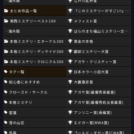
海外版
江戸川乱歩賞
まとめ作品一覧
『このミステリーがすごい!』大賞
東西ミステリーベスト100
メフィスト賞
海外版
ばらのまち福山ミステリー文学新
本格ミステリ・エターナル300
黄金の本格
本格ミステリ・ディケイド300
翻訳ミステリー大賞
本格ミステリ・クロニクル300
アガサ・クリスティー賞
タグ一覧
日本ホラー小説大賞
初心者におすすめ
大藪春彦賞
クローズド・サークル
アガサ賞(最優秀長篇賞)
本格ミステリ
アガサ賞(最優秀処女長篇賞)
密室
アンソニー賞(長編賞)
雪の山荘
エドガー賞(MWA賞)
孤島
ゴールド・ダガー賞(CWA賞)