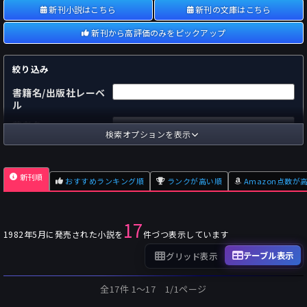
新刊小説はこちら
新刊の文庫はこちら
新刊から高評価のみをピックアップ
絞り込み
書籍名/出版社レーベ
ル
著者名
検索オプションを表示
国内
海外
あらすじ
新刊順
おすすめランキング順
ランクが高い順
Amazon点数が
出版社
～
pp.
ページ数
17
単行本
文庫本
フォーマット
1982年5月に発売された小説を
件づつ表示しています
～
Pt
オスダメ点数
テーブル表示
グリッド表示
～
Pt
潜在点数
全17件 1〜17 1/1ページ
～
Pt
Amazon点数