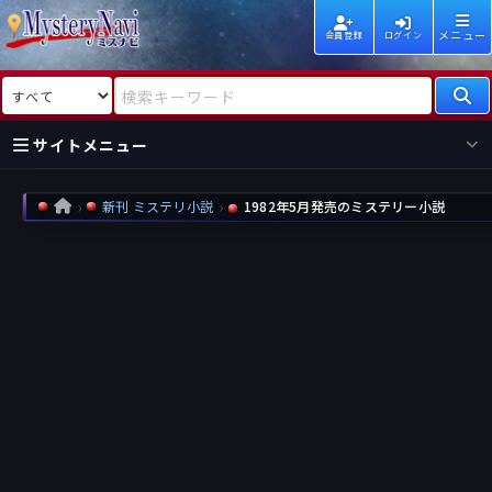
メニュー
会員登録
ログイン
検索対象
検索キーワード
サイトメニュー
国内
海外
新着
新刊
新刊 ミステリ小説
1982年5月発売のミステリー小説
HOME
作家
作家
レビュー
情報
国内
海外
受賞
新刊
ランキング
ランキング
作品
文庫
本日話題
情報
シリーズ
新刊
作品
まとめ
作品
高評価
近況話題
タグ
ランダム表示
要望
作品
一覧