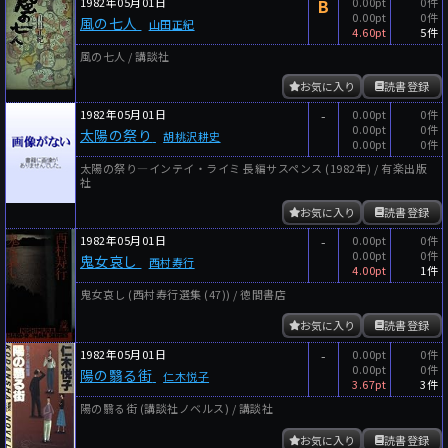
1982年05月01日
B
0.00pt
0件
0.00pt
0件
風の七人
山田正紀
4.60pt
5件
風の七人 / 講談社
お気に入り
読書登録
1982年05月01日
-
0.00pt
0件
0.00pt
0件
太陽の祭り
胡桃沢耕史
0.00pt
0件
太陽の祭り―インテイ・ライミ 長編サスペンス (1982年) / 有楽出版
社
お気に入り
読書登録
1982年05月01日
-
0.00pt
0件
0.00pt
0件
鬼女哀し
西村寿行
4.00pt
1件
鬼女哀し (西村寿行選集 (47)) / 徳間書店
お気に入り
読書登録
1982年05月01日
-
0.00pt
0件
0.00pt
0件
陽の翳る街
仁木悦子
3.67pt
3件
陽の翳る街 (講談社ノベルス) / 講談社
お気に入り
読書登録