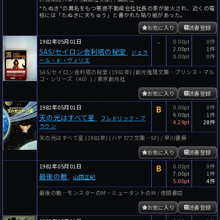
“たぬき”の異名をもつ悪徳不動産会社社長の家が放火され、近くの電
柱には「たぬきに天ちゅう」と書かれた貼り紙があった。
お気に入り
読書登録
1982年05月01日
-
0.00pt
0件
2.00pt
1件
SAS/セイロン舎利塔の秘宝
ジェラ
0.00pt
0件
ール・ド・ヴィリエ
SAS/セイロン舎利塔の秘宝 (1982年) (創元推理文庫―プリンス・マル
コ・シリーズ〈40〉) / 東京創元社
お気に入り
読書登録
1982年05月01日
B
0.00pt
0件
6.00pt
1件
天の光はすべて星
フレドリック・ブ
4.29pt
28件
ラウン
天の光はすべて星 (1982年) (ハヤカワ文庫―SF) / 早川書房
お気に入り
読書登録
1982年05月01日
B
0.00pt
0件
7.00pt
1件
最後の敵
山田正紀
5.00pt
4件
最後の敵―モンスターのM・ミュータントのM / 徳間書店
お気に入り
読書登録